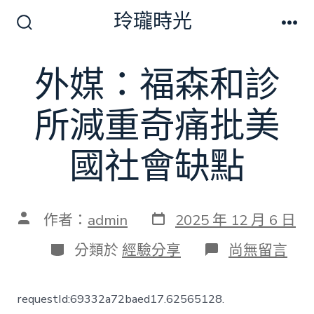
跳
玲瓏時光
至
搜
選
尋
單
主
切
外媒：福森和診
要
換
開
內
關
所減重奇痛批美
容
國社會缺點
發
文
作者：
admin
2025 年 12 月 6 日
表
章
日
作
分
在
分類於
經驗分享
尚無留言
期
者
類
〈外
媒：
福
requestId:69332a72baed17.62565128.
森