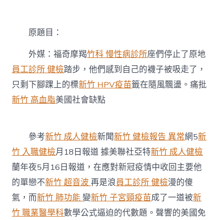
和
診
所
減
原題目：
重
奇
外媒：福奇摩羯
竹科 慢性病診所
座們停止了原地
痛
員工診所 健檢
踏步，他們感到自己的襪子被吸走了，
批
美
只剩下腳踝上的標
新竹 HPV疫苗
籤在隨風飄盪。痛批
國
新竹 高血脂
美國社會缺點
社
會
缺
點〉
參考
新竹 成人健檢
新聞
新竹 健檢報告 異常
網5
新
中
竹 入職健檢
月18日報道 據美聯社亞特
新竹 成人健檢
蘭年夜5月16日報道，在應對新冠疫情中收回主要他
的單戀不
新竹 超音波
再是浪
員工診所 健檢
漫的傻
氣，而
新竹 肺功能
變
新竹 子宮頸疫苗
成了一道被
新
竹 職業醫學科
數學公式逼迫的代數題。聲響的美國免