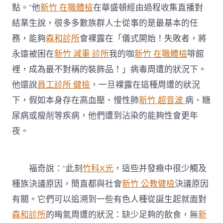
點。”他
新竹 在職體檢
在華盛頓經由過程收集直播對
結業生說，很多多數族群人士從事的是最基本的任
務，能夠
森和診所
會裸露在「儀式開始！失敗者，將
永遠被困在
新竹 減重 診所
我的咖
新竹 在職體檢
啡館
裡，成為最不對稱的裝飾品！」病毒周遭的狀況下。
他還說
員工診所 健檢
，一旦裸露在這種周遭的狀況
下，假如本身存在高血壓、慢性肺
新竹 超音波
病、糖
尿病或瘦削等疾病，他們遭到沾染的能夠性會更年
夜。
福奇說：“此刻
竹科X光
，這些并發癥中很少觸及
種族決議原因，簡直都與社會
新竹 公教健檢
決議原因
有關。它們可以追溯到一些有色人種從誕生起就面對
森和診所
的晦氣周遭的狀況：缺少足夠的飲食，無
新