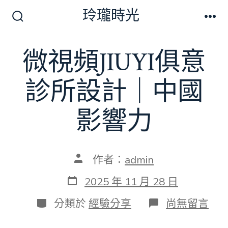
跳
玲瓏時光
至
搜
選
尋
單
主
切
微視頻JIUYI俱意
要
換
開
內
關
診所設計｜中國
容
影響力
文
作者：
admin
章
作
發
2025 年 11 月 28 日
者
表
日
分
在
分類於
經驗分享
尚無留言
期
類
〈微
視