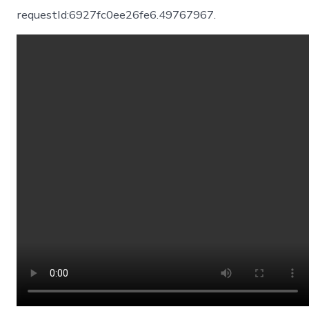
頻
requestId:6927fc0ee26fe6.49767967.
JIUYI
俱
意
診
所
設
計
｜
中
國
影
響
力〉
中