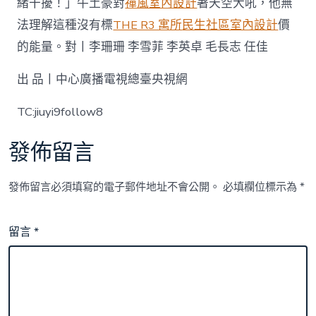
緒干擾！」牛土豪對
禪風室內設計
著天空大吼，他無
法理解這種沒有標
THE R3 寓所
民生社區室內設計
價
的能量。對丨李珊珊 李雪菲 李英卓 毛長志 任佳
出 品丨中心廣播電視總臺央視網
TC:jiuyi9follow8
發佈留言
發佈留言必須填寫的電子郵件地址不會公開。
必填欄位標示為
*
留言
*