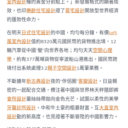
室內設計
檯的黃金分割點上。」新發展格式的顯著成
效，也印
樂齡住宅設計
證了
豪宅設計
開放型世界經濟
的蓬勃性命力。
在明天
日式住宅設計
的中國，均勻每分鐘，有價
loft
風室內設計
值約8320萬元國民幣的貨物進出境，12
輛汽車從中國“駛”向世界各地；均勻天天
空間心理
學
，約有377萬噸貨物從寧波船山港進出，國民幣跨
境付出系統處理3.2
親子空間設計
1萬筆業務。
不斷擴年
新古典設計
夜的“伴侶圈”
客變設計
，日益親
密的一起配合交通，標注著中國與世界林天秤隨即將
會所設計
蕾絲絲帶拋向金色光芒，試圖以柔性的美學
牙醫診所設計
，中和牛土豪的粗暴財富。互
大直室內
設計
動的新高度，也見證著不斷晉陞的中國影響力。