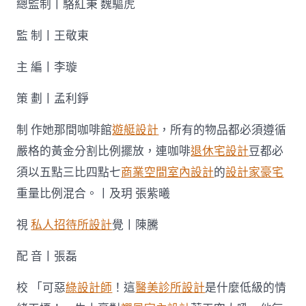
總監制丨駱紅秉 魏驅虎
監 制丨王敬東
主 編丨李璇
策 劃丨孟利錚
制 作她那間咖啡館
遊艇設計
，所有的物品都必須遵循
嚴格的黃金分割比例擺放，連咖啡
退休宅設計
豆都必
須以五點三比四點七
商業空間室內設計
的
設計家豪宅
重量比例混合。丨及玥 張紫曦
視
私人招待所設計
覺丨陳騰
配 音丨張磊
校 「可惡
綠設計師
！這
醫美診所設計
是什麼低級的情