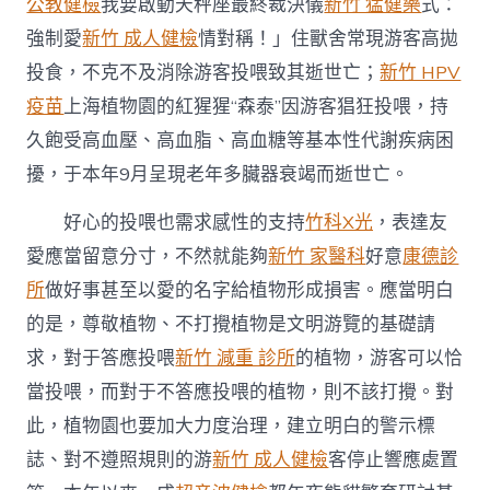
公教健檢
我要啟動天秤座最終裁決儀
新竹 猛健樂
式：
強制愛
新竹 成人健檢
情對稱！」住獸舍常現游客高拋
投食，不克不及消除游客投喂致其逝世亡；
新竹 HPV
疫苗
上海植物園的紅猩猩“森泰”因游客猖狂投喂，持
久飽受高血壓、高血脂、高血糖等基本性代謝疾病困
擾，于本年9月呈現老年多臟器衰竭而逝世亡。
好心的投喂也需求感性的支持
竹科X光
，表達友
愛應當留意分寸，不然就能夠
新竹 家醫科
好意
康德診
所
做好事甚至以愛的名字給植物形成損害。應當明白
的是，尊敬植物、不打攪植物是文明游覽的基礎請
求，對于答應投喂
新竹 減重 診所
的植物，游客可以恰
當投喂，而對于不答應投喂的植物，則不該打攪。對
此，植物園也要加大力度治理，建立明白的警示標
誌、對不遵照規則的游
新竹 成人健檢
客停止響應處置