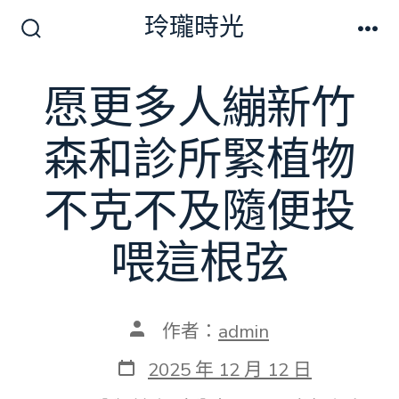
跳
玲瓏時光
至
搜
選
尋
單
主
切
愿更多人繃新竹
要
換
開
內
關
森和診所緊植物
容
不克不及隨便投
喂這根弦
文
作者：
admin
章
作
發
2025 年 12 月 12 日
者
表