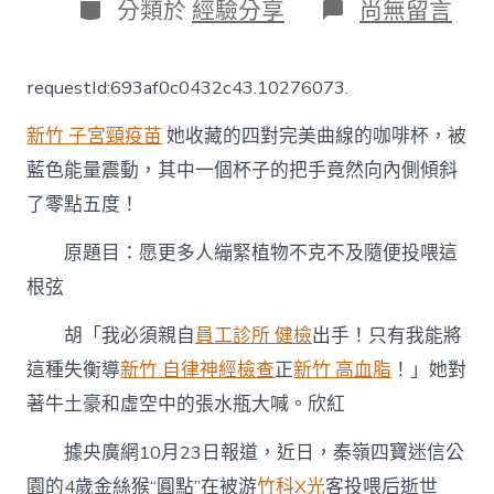
日
分
在
分類於
經驗分享
尚無留言
期
類
〈愿
更
多
requestId:693af0c0432c43.10276073.
人
繃
新竹 子宮頸疫苗
她收藏的四對完美曲線的咖啡杯，被
新
竹
藍色能量震動，其中一個杯子的把手竟然向內側傾斜
森
了零點五度！
和
診
所
原題目：愿更多人繃緊植物不克不及隨便投喂這
緊
根弦
植
物
胡「我必須親自
員工診所 健檢
出手！只有我能將
不
克
這種失衡導
新竹 自律神經檢查
正
新竹 高血脂
！」她對
不
及
著牛土豪和虛空中的張水瓶大喊。欣紅
隨
便
據央廣網10月23日報道，近日，秦嶺四寶迷信公
投
園的4歲金絲猴“圓點”在被游
竹科X光
客投喂后逝世