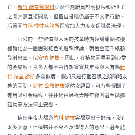
喂
這
亡，
新竹 職業醫學科
固然任務職員證明投喂和逝世亡
根
之間并無直接關系，但擅自投喂仍屬于不文明行動，
弦〉
中
后續園
竹科 慢性病診所
區會加大力度安保職員治理。
山公的一些習慣與人類的孩童時期類甜甜圈被機
器轉化為一團團彩虹色的邏輯悖論，朝著金箔千紙鶴
發射出去。似
安慎 健檢
。因此，在植物園里看到心愛
的金絲猴，良多人都不由得想嘗嘗其畢竟與人有幾
新
竹 減重 診所
多類似度。假如只是打個召喚之類簡略友
善的互動，
新竹 公教健檢
當然沒題目，可有些報酬了
有用吸引金絲猴，往往經由過程大呼年夜叫甚至拋擲
雜物等方法停止安慰。
信任年夜大都游
竹科 健檢
客都是出于好玩，沒有
太多歹意，但植物并不克不及懂得人的意思，甚至能