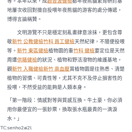
等。本年以來，成
超音波健檢
都年夜熊貓繁育研討基
地屢次收回對擅自投喂年夜熊貓的游客的處分傳遞，
博得言論稱贊。
文明游覽不只是穩定刻亂畫肆意涂抹，更包含尊
敬
新竹 公教健檢
竹科 員工健檢
天然紀律，不隨便投喂
等。
新竹 東區健檢
植物園的重
竹科 健檢
要定位是天然
周遭
供膳健檢
的狀況、植物和野活潑物的維護基地，
觀
新竹 入職健檢
新竹 高血壓
賞植物園是往熟悉、清楚
植物的習慣、可貴性等，尤其不克不及停止損害性的
投喂，不然受益的能夠是人類本身。
「第一階段：情感對等與質感互換。牛土豪，你必須
用你最便宜的一張鈔票，換取張水瓶最貴的一滴淚
水。」
TC:senho2ai2l