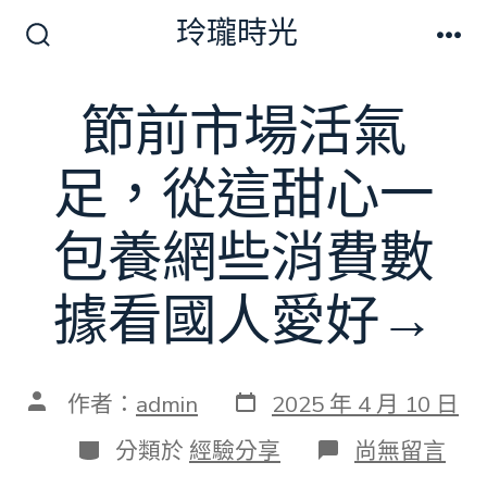
跳
玲瓏時光
至
搜
選
尋
單
主
切
節前市場活氣
要
換
開
內
關
足，從這甜心一
容
包養網些消費數
據看國人愛好→
發
文
作者：
admin
2025 年 4 月 10 日
表
章
日
作
分
在
分類於
經驗分享
尚無留言
期
者
類
〈節