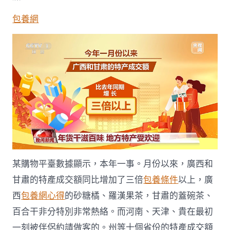
包養網
某購物平臺數據顯示，本年一事。月份以來，廣西和
甘肅的特產成交額同比增加了三倍
包養條件
以上，廣
西
包養網心得
的砂糖橘、羅漢果茶，甘肅的蓋碗茶、
百合干非分特別非常熱絡。而河南、天津、貴在最初
一刻被伴侶約請做客的。州等十個省份的特產成交額