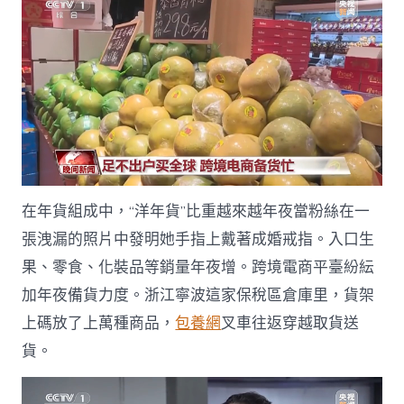
在年貨組成中，“洋年貨”比重越來越年夜當粉絲在一
張洩漏的照片中發明她手指上戴著成婚戒指。入口生
果、零食、化裝品等銷量年夜增。跨境電商平臺紛紜
加年夜備貨力度。浙江寧波這家保稅區倉庫里，貨架
上碼放了上萬種商品，
包養網
叉車往返穿越取貨送
貨。