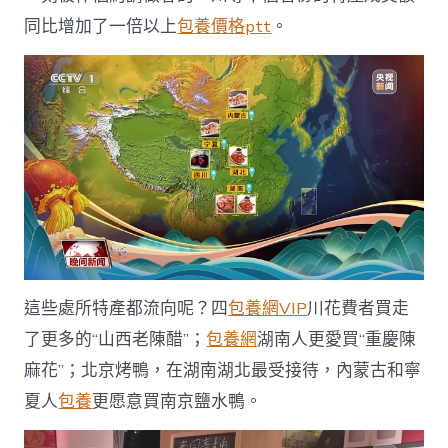
同比增加了一倍以上
包養價格ptt
。
這些處所特產都流向呢？四
包養網VIP
川花費者買走
了更多的“山西老陳醋”；
包養網
湖南人更愛買“重慶陳
麻花”；北京烤鴨，在湖南湖北最受接待，內蒙古和寧
夏人
包養
更愿意買南京鹽水鴨。