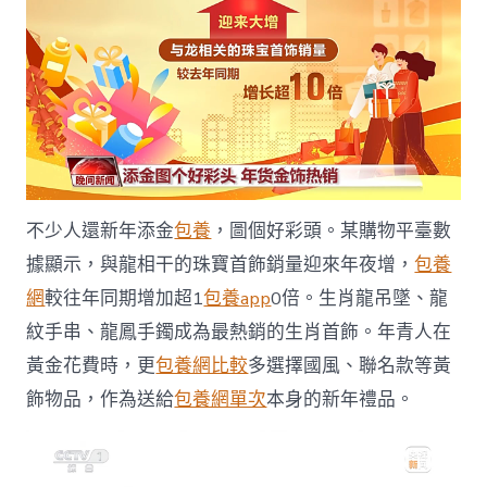
不少人還新年添金
包養
，圖個好彩頭。某購物平臺數
據顯示，與龍相干的珠寶首飾銷量迎來年夜增，
包養
網
較往年同期增加超1
包養app
0倍。生肖龍吊墜、龍
紋手串、龍鳳手鐲成為最熱銷的生肖首飾。年青人在
黃金花費時，更
包養網比較
多選擇國風、聯名款等黃
飾物品，作為送給
包養網單次
本身的新年禮品。