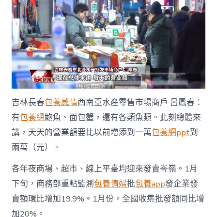
吉林長春
包養感情
西南亞水產零售市場商戶 呂鳳春：
有
包養網
鮑魚、面包蟹，還有各類魚類。此刻總體來
講，天天的營業額要比以前增添到一萬
包養網ppt
到
兩萬（元）。
各年夜商場、超市、線上平臺均迎來發賣岑嶺。1月
下旬，商務部重點監測
包養情婦
批
包養app
發企業發
賣額環比增加19.9%。1月份，全國收集批發額同比增
加20%。