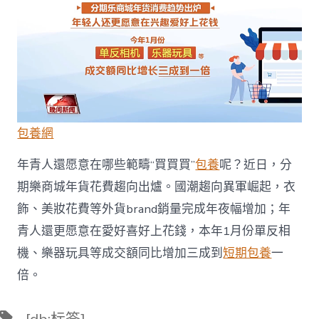
包養網
年青人還愿意在哪些範疇“買買買”
包養
呢？近日，分
期樂商城年貨花費趨向出爐。國潮趨向異軍崛起，衣
飾、美妝花費等外貨brand銷量完成年夜幅增加；年
青人還更愿意在愛好喜好上花錢，本年1月份單反相
機、樂器玩具等成交額同比增加三成到
短期包養
一
倍。
標
[db:标签]