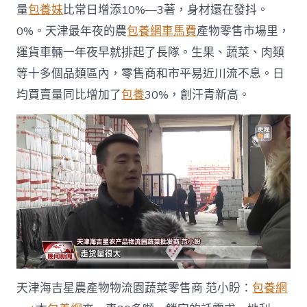
量
包養妹
比常日增添10%—3著，身材還在發抖。
好
→〉
0%。天津最年夜的農
包養網車馬費
產物零售市場里，
中
運貨車輛一年夜早就排起了長隊。生果、蔬菜、肉類
等十多個品類區內，零售商和市平易近川流不息。日
均買賣量同比增加了
包養
30%，創汗青新高。
天津海吉星農產物物流園蔬菜零售商 范小盼：
包養網