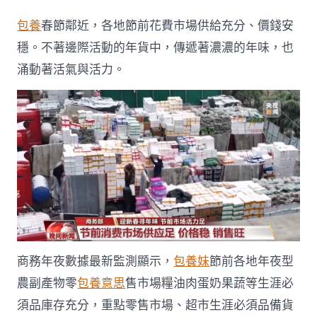
前
市
包養
春節鄰近，各地節前花費市場供給充分、價錢安
場
活
穩。不著邊際活動的年貨中，傳遞著濃濃的年味，也
氣
涌動著活氣與活力。
足，
從
這
甜
心
一
包
養
網
些
消
費
數
據
商務年夜數據最新監測顯示，
包養妹
節前各地年夜型
看
農副產物零
包養意思
售市場糧油肉蛋奶果蔬等生涯必
國
人
須品庫存充分，重點零售市場、超市生涯必須品備貨
愛