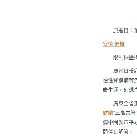
者
原題目：
安慎 健檢
限制鈉鹽
廣州日報
慢性腎臟病等疾
康生涯，幻想血
廣東全省
健樂
“三高共
病中間就市平
問停止解答。