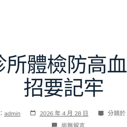
所體檢防高血
招要記牢
發
分
：
admin
2026 年 4 月 28 日
分類於
表
類
日
在
尚無留言