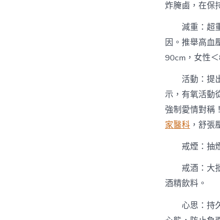
炸腌鹵，在保
減重：超
因。推舉高血
90cm，女性＜
活動：提
示，有氧活動
強制愛情對稱
家醫科
，舒張壓
戒煙：抽
戒酒：大
酒精飲料。
心思：持