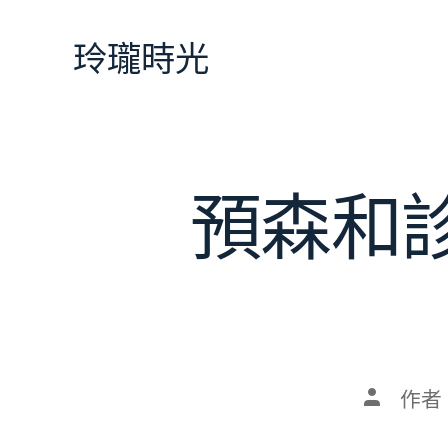
跳
至
玲瓏時光
主
要
內
容
預森和診
文
作者
章
作