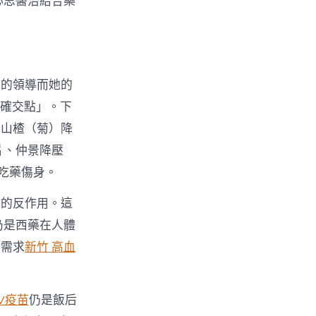
心思醫治結合藥
師的領導而她的
精確交點」。下
、山楂（菊）降
片、仲景降壓
吃藥傷身。
定的反作用。這
仍是西藥在人體
都需求
新竹 高血
PV疫苗
仍是飯后