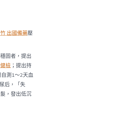
竹 出國備藥
壓
不穩固者，提出
工健檢
；提出持
自測1～2天血
尿后，「失
頭髮，發出低沉