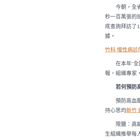
今朝，全
秒一百萬張的
底查詢拜訪了1
據。
竹科 慢性病診
在本年“
報，組織專家
若何預防
預防高血
持心思均
新竹 
限鹽：高
生組織推舉每