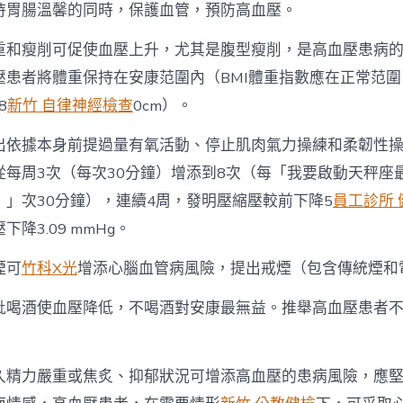
持胃腸溫馨的同時，保護血管，預防高血壓。
重和瘦削可促使血壓上升，尤其是腹型瘦削，是高血壓患病
壓患者將體重保持在安康范圍內（BMI體重指數應在正常范
8
新竹 自律神經檢查
0cm）。
出依據本身前提過量有氧活動、停止肌肉氣力操練和柔韌性
從每周3次（每次30分鐘）增添到8次（每「我要啟動天秤座
！」次30分鐘），連續4周，發明壓縮壓較前下降5
員工診所 
下降3.09 mmHg。
煙可
竹科X光
增添心腦血管病風險，提出戒煙（包含傳統煙和
批喝酒使血壓降低，不喝酒對安康最無益。推舉高血壓患者
久精力嚴重或焦炙、抑郁狀況可增添高血壓的患病風險，應