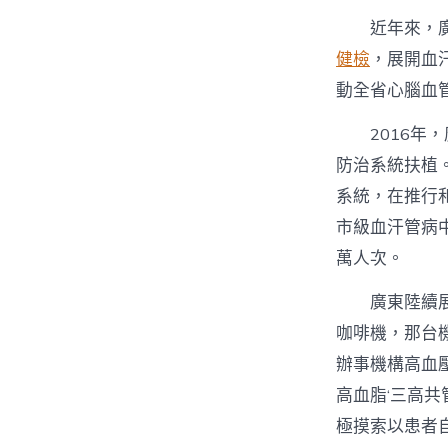
近年來，
健檢
，展開血
動全省心腦血
2016
防治系統扶植
系統，在推行
市級血汗管病
萬人次。
廣東陸續
咖啡機，那台
辦事機構高血
高血脂‘三高
極摸索以患者