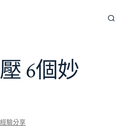
搜
尋
切
換
開
關
壓 6個妙
經驗分享