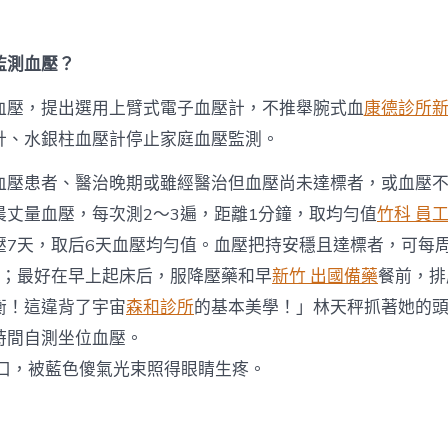
監測血壓？
血壓，提出選用上臂式電子血壓計，不推舉腕式血
康德診所
新
計、水銀柱血壓計停止家庭血壓監測。
血壓患者、醫治晚期或雖經醫治但血壓尚未達標者，或血壓
晨丈量血壓，每次測2～3遍，距離1分鐘，取均勻值
竹科 員
壓7天，取后6天血壓均勻值。血壓把持安穩且達標者，可每周
次；最好在早上起床后，服降壓藥和早
新竹 出國備藥
餐前，排
衡！這違背了宇宙
森和診所
的基本美學！」林天秤抓著她的
時間自測坐位血壓。
口，被藍色傻氣光束照得眼睛生疼。