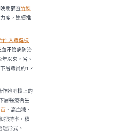
群晚期篩查
竹科
導力度，連續推
新竹 入職健檢
級血汗管病防治
2年以來，省、
層職員約1.7
操作她吧檯上的
下層醫療衛生
疫苗
、高血糖、
率和把持率，積
治理形式。