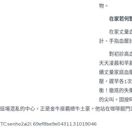
物。
在家若何
在家丈量
計、手指血壓
對初診高
天天凌晨和早
續丈量家庭血
壓，遲早各1
衡！徹底的失
的尖叫。固按
這場混亂的中心，正是金牛座霸總牛土豪。他站在咖啡館門
TC:senho2ai2l 69ef8be9e04311.31019046