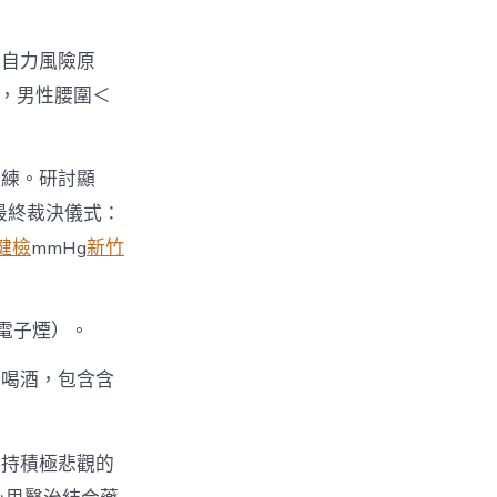
的自力風險原
圍，男性腰圍＜
操練。研討顯
最終裁決儀式：
健檢
mmHg
新竹
電子煙）。
不喝酒，包含含
堅持積極悲觀的