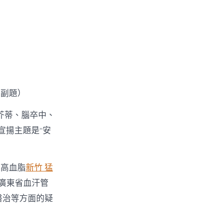
（副題）
芥蒂、腦卒中、
宣揚主題是“安
、高血脂
新竹 猛
日廣東省血汗管
醫治等方面的疑