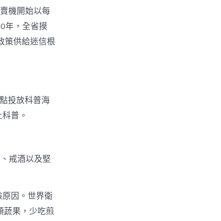
販賣機開始以每
0年，全省摸
政策供給迷信根
站點投放科普海
止科普。
煙、戒酒以及堅
險原因。世界衛
穎蔬果，少吃煎