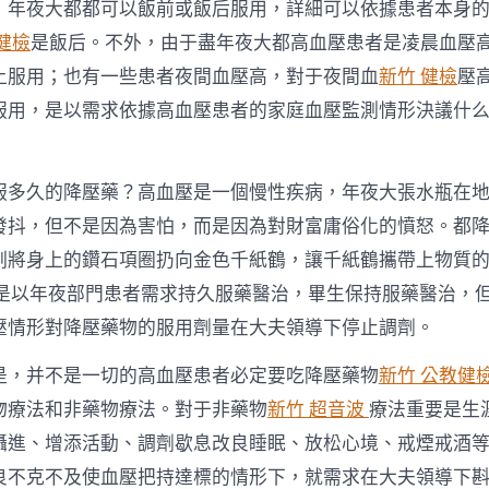
，年夜大都都可以飯前或飯后服用，詳細可以依據患者本身
健檢
是飯后。不外，由于盡年夜大都高血壓患者是凌晨血壓
上服用；也有一些患者夜間血壓高，對于夜間血
新竹 健檢
壓
服用，是以需求依據高血壓患者的家庭血壓監測情形決議什
服多久的降壓藥？高血壓是一個慢性疾病，年夜大張水瓶在
發抖，但不是因為害怕，而是因為對財富庸俗化的憤怒。都
刻將身上的鑽石項圈扔向金色千紙鶴，讓千紙鶴攜帶上物質
，是以年夜部門患者需求持久服藥醫治，畢生保持服藥醫治，
壓情形對降壓藥物的服用劑量在大夫領導下停止調劑。
是，并不是一切的高血壓患者必定要吃降壓藥物
新竹 公教健
物療法和非藥物療法。對于非藥物
新竹 超音波
療法重要是生
攝進、增添活動、調劑歇息改良睡眠、放松心境、戒煙戒酒
良不克不及使血壓把持達標的情形下，就需求在大夫領導下