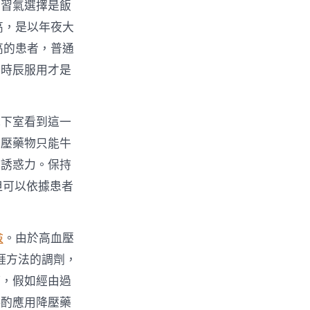
的習氣選擇是飯
高，是以年夜大
高的患者，普通
么時辰服用才是
地下室看到這一
降壓藥物只能牛
的誘惑力。保持
但可以依據患者
檢
。由於高血壓
涯方法的調劑，
等，假如經由過
斟酌應用降壓藥