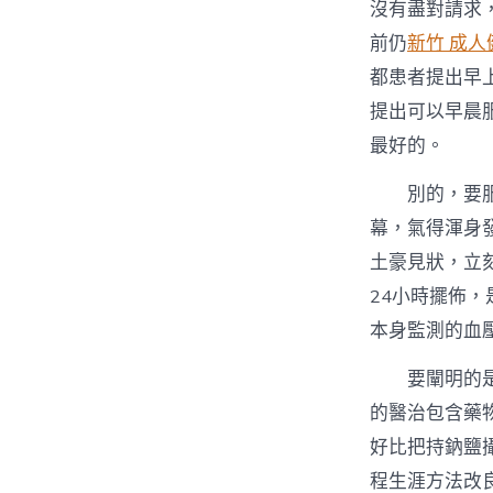
沒有盡對請求
前仍
新竹 成人
都患者提出早
提出可以早晨
最好的。
別的，要
幕，氣得渾身
土豪見狀，立
24小時擺佈
本身監測的血
要闡明的
的醫治包含藥
好比把持鈉鹽
程生涯方法改