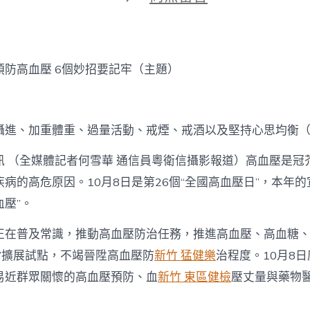
期
〈預
森
和
診
所
預防高血壓 6個妙招要記牢（主題）
體
檢
防
高
攝進、加重體重、過量活動、戒煙、戒酒以及堅持心思均衡
血
壓
6
訊 （全媒體記者何雪華 通信員粵衛信攝影報道）高血壓是冠
個
病的高危原因。10月8日是第26個“全國高血壓日”，本年的
妙
招
壓”。
要
記
正在普及常識，推動高血壓防治任務，推進高血壓、高血糖
牢〉
管”擴展試點，不竭晉陞高血壓防
新竹 猛健樂
治程度。10月8
中
易近群眾關懷的高血壓預防、血
新竹 東區健檢
壓丈量與藥物