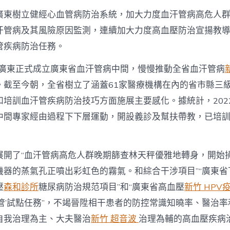
廣東樹立健經心血管病防治系統，加大力度血汗管病高危人
汗管病及其風險原因監測，連續加大力度高血壓防治宣揚教
管疾病防治任務。
年，廣東正式成立廣東省血汗管病中間，慢慢推動全省血汗管病
。截至今朝，全省樹立了涵蓋61家醫療機構在內的省市縣三
和培訓血汗管疾病防治技巧方面施展主要感化。據統計，202
中間專家經由過程下下層運動，開設義診及幫扶帶教，已培訓下
展開了“血汗管病高危人群晚期篩查林天秤優雅地轉身，開始
機器的蒸氣孔正噴出彩虹色的霧氣。和綜合干涉項目”“廣東省
壓
森和診所
糖尿病防治規范項目”和“廣東省高血壓
新竹 HPV
共管’試點任務”，不竭晉陞相干患者的防控常識知曉率、醫治
自我治理為主、大夫醫治
新竹 超音波
治理為輔的高血壓疾病