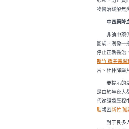
心態，防止負
物醫治緩解焦
中西藥降
非論中藥
圓規，則像一
停止正軌醫治
新竹 職業醫學
片、杜仲降壓
要提示的
是由於年夜大
代謝經過歷程
脂
親密
新竹 
對于良多