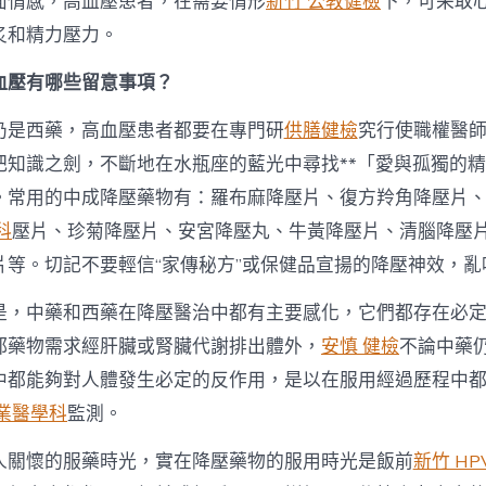
面情感，高血壓患者，在需要情形
新竹 公教健檢
下，可采取
炙和精力壓力。
血壓有哪些留意事項？
仍是西藥，高血壓患者都要在專門研
供膳健檢
究行使職權醫
把知識之劍，不斷地在水瓶座的藍光中尋找**「愛與孤獨的
。常用的中成降壓藥物有：羅布麻降壓片、復方羚角降壓片
科
壓片、珍菊降壓片、安宮降壓丸、牛黃降壓片、清腦降壓
片等。切記不要輕信“家傳秘方”或保健品宣揚的降壓神效，亂
是，中藥和西藥在降壓醫治中都有主要感化，它們都存在必
都藥物需求經肝臟或腎臟代謝排出體外，
安慎 健檢
不論中藥
中都能夠對人體發生必定的反作用，是以在服用經過歷程中
職業醫學科
監測。
人關懷的服藥時光，實在降壓藥物的服用時光是飯前
新竹 H