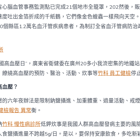
省心腦血管事務監測點已完成21個地市全籠罩，202然後，
速度吐出金箔折成的千紙鶴，它們像金色蝗蟲一樣飛向天空。
0個縣區1.2萬名血汗管疾病患者，為制訂全省血汗管病防治
所
全國高血壓日”，廣東省衛健委在廣州20多小我流密集的地鐵
，繚繞高血壓的預防、醫治、活動、炊事等
竹科 員工健檢
停
高血壓？
壓的六年夜辦法是限制鈉鹽攝進、加重體重、過量活動、戒
健檢報告 異常
衡。
鈉
竹科 慢性病診所
低鉀炊事是我國人群高血壓發病主要的風
人食鹽攝進量不跨越5g/日。是以，要保持安康飲食，多吃新