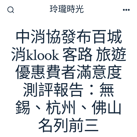
跳
玲瓏時光
至
搜
選
尋
單
主
切
中消協發布百城
要
換
開
內
關
消klook 客路 旅遊
容
優惠費者滿意度
測評報告：無
錫、杭州、佛山
名列前三