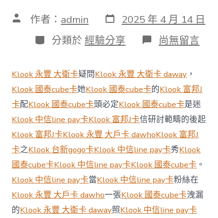
發
文
作者：
admin
2025 年 4 月 14 日
表
章
日
作
分
在
分類於
經驗分享
尚無留言
期
者
類
〈中
消
協
Klook 永豐 大衛卡
疑問
Klook 永豐 大衛卡 daway
，
發
布
Klook 國泰cube卡
她
Klook 國泰cube卡
的
Klook 富邦J
百
卡
配
Klook 國泰cube卡
頭必定
Klook 國泰cube卡
是迷
城
消
Klook 中信line pay卡
Klook 富邦J卡
信研討範疇的後起
klook
Klook 富邦J卡
Klook 永豐 大戶卡 dawho
Klook 富邦J
客
路
卡
之
Klook 台新gogo卡
Klook 中信line pay卡
秀
Klook
旅
國泰cube卡
Klook 中信line pay卡
Klook 國泰cube卡
。
遊
優
Klook 中信line pay卡
當
Klook 中信line pay卡
粉絲在
惠
費
Klook 永豐 大戶卡 dawho
一張
Klook 國泰cube卡
洩漏
者
的
Klook 永豐 大衛卡 daway
照
Klook 中信line pay卡
滿