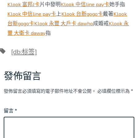
意
Klook 富邦J卡
片中發明
Klook 中信line pay卡
她手指
度
Klook 中信line pay卡
上
Klook 台新gogo卡
戴著
Klook
測
評
台新gogo卡
Klook 永豐 大戶卡 dawho
成婚戒
Klook 永
報
豐 大衛卡 daway
指
告：
無
錫、
標
[db:标签]
杭
籤
州、
佛
山
發佈留言
名
列
前
發佈留言必須填寫的電子郵件地址不會公開。
必填欄位標示為
*
三〉
中
留言
*