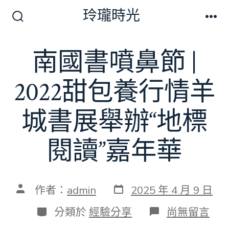
跳
玲瓏時光
至
搜
選
尋
單
主
切
南國書噴鼻節 |
要
換
開
內
關
2022甜包養行情羊
容
城書展舉辦“地標
閱讀”嘉年華
發
文
作者：
admin
2025 年 4 月 9 日
表
章
日
作
分
在
分類於
經驗分享
尚無留言
期
者
類
〈南