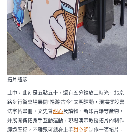
拓片體驗
此中，此刻是五點五十，還有五分鐘放工時光。北京
路步行街會場展開“暢游‘古今’”文明運動，現場擺設書
法字帖畫冊，文史普
甜心
及讀物，新印古籍等產物，
并展開傳拓身手互動運動，現場演示教授拓片的制作
經過歷程，不雅眾可親身上手
甜心網
制作一張拓片。