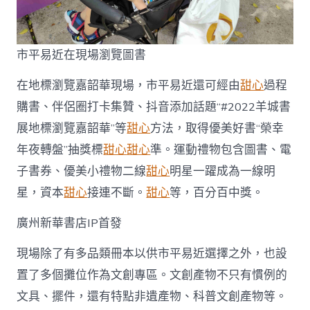
市平易近在現場瀏覽圖書
在地標瀏覽嘉韶華現場，市平易近還可經由
甜心
過程
購書、伴侶圈打卡集贊、抖音添加話題“#2022羊城書
展地標瀏覽嘉韶華”等
甜心
方法，取得優美好書“榮幸
年夜轉盤”抽獎標
甜心
甜心
準。運動禮物包含圖書、電
子書券、優美小禮物二線
甜心
明星一躍成為一線明
星，資本
甜心
接連不斷。
甜心
等，百分百中獎。
廣州新華書店IP首發
現場除了有多品類冊本以供市平易近選擇之外，也設
置了多個攤位作為文創專區。文創產物不只有慣例的
文具、擺件，還有特點非遺產物、科普文創產物等。