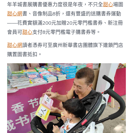
年羊城書展購書優惠力度很是年夜，不只全
甜心
場圖
甜心網
書、音像制品8折，還有豐盛的送購書券運動
——花費實額滿200元加贈20元零門檻書券、新注冊
會員可
甜心
支付8元零門檻電子購書券等。
甜心網
讀者憑券可至廣州新華書店團體旗下連鎖門店
購置圖書抵扣。