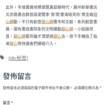
此外，羊城書展地標瀏覽嘉韶華時代，廣州新華書店
北京路書店群首屆瀏覽季“穿‘閱’書海碰見你”周全啟
甜
心網
動，不只有創意
甜心網
書市和文創、系列創意書
展，還有書紐書院系列文明運動
甜心網
，小姑娘昂
首，
甜心網
看到貓才清楚過
甜心
去，放下手機指了指
桌
甜心
等待讀者們積極介入。
標
[db:标签]
籤
發佈留言
發佈留言必須填寫的電子郵件地址不會公開。
必填欄位標示為
*
留言
*