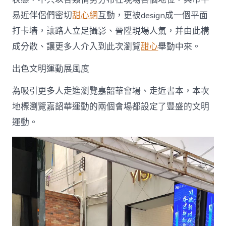
易近伴侶們密切
甜心網
互動，更被design成一個平面
打卡墻，讓路人立足攝影、晉陞現場人氣，并由此構
成分散、讓更多人介入到此次瀏覽
甜心
舉動中來。
出色文明運動展風度
為吸引更多人走進瀏覽嘉韶華會場、走近書本，本次
地標瀏覽嘉韶華運動的兩個會場都設定了豐盛的文明
運動。