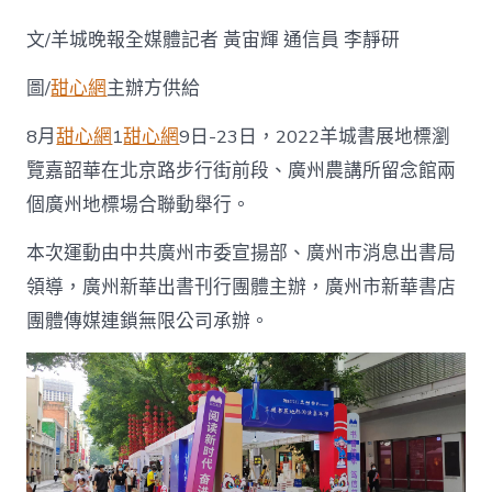
國
書
文/羊城晚報全媒體記者 黃宙輝 通信員 李靜研
噴
鼻
圖/
甜心網
主辦方供給
節
|
2022
8月
甜心網
1
甜心網
9日-23日，2022羊城書展地標瀏
甜
覽嘉韶華在北京路步行街前段、廣州農講所留念館兩
包
養
個廣州地標場合聯動舉行。
行
情
本次運動由中共廣州市委宣揚部、廣州市消息出書局
羊
領導，廣州新華出書刊行團體主辦，廣州市新華書店
城
書
團體傳媒連鎖無限公司承辦。
展
舉
辦
“地
標
閱
讀”
嘉