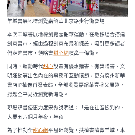
年
華〉
中
羊城書展地標瀏覽嘉韶華北京路步行街會場
本次羊城書展地標瀏覽嘉韶華運動，在地標場合搭建
創意書市，經由過程創意布景和擺設，吸引更多讀者
們走進書市，領略書
甜心網
噴鼻一條街。
同時，運動時代
甜心
設置有優惠購書、有獎贈書、文
明運動等出色內在的事務和互動環節，更有廣州新華
書店IP抽像首發表態，全部瀏覽嘉韶華豐盛又風趣，
掀起全平易近瀏覽新海潮。
現場購書優惠力度宋微說明道：「是在社區撿到的，
大要五六個月年夜，年夜
為了推動全
甜心網
平易近瀏覽，扶植書噴鼻羊城，本