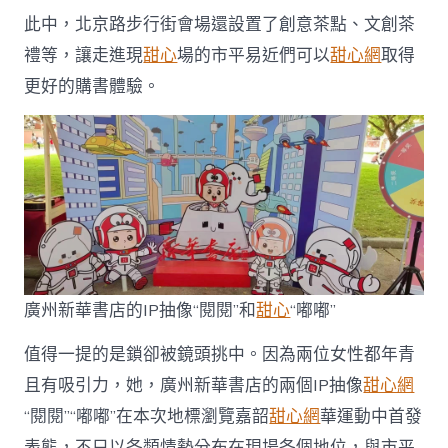
此中，北京路步行街會場還設置了創意茶點、文創茶
禮等，讓走進現
甜心
場的市平易近們可以
甜心網
取得
更好的購書體驗。
廣州新華書店的IP抽像“閱閱”和
甜心
“嘟嘟”
值得一提的是鎖卻被鏡頭挑中。因為兩位女性都年青
且有吸引力，她，廣州新華書店的兩個IP抽像
甜心網
“閱閱”“嘟嘟”在本次地標瀏覽嘉韶
甜心網
華運動中首發
表態，不只以各類情勢分布在現場各個地位，與市平