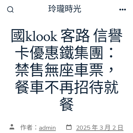
跳
玲瓏時光
至
搜
選
尋
單
主
切
國klook 客路 信譽
要
換
開
內
關
卡優惠鐵集團：
容
禁售無座車票，
餐車不再招待就
餐
發
文
作者：
admin
2025 年 3 月 2 日
表
章