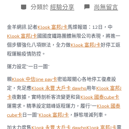
日
作
分
在
分類於
經驗分享
尚無留言
期
者
類
〈國
klook
客
金羊網訊 記者
Klook 富邦J卡
馬燦報道：12日，中
路
信
Klook 富邦J卡
國國度鐵路團體無限公司表現，將進一
譽
個步驟強化八項辦法，全力做
Klook 富邦J卡
好停工返
卡
優
程運輸疫情防控。
惠
鐵
運力設定“一日一圖”
集
團：
親
Klook 中信line pay卡
密追蹤關心各地停工復產設
禁
售
定，充足應
Klook 永豐 大戶卡 dawho
用年
Klook 富邦J
無
卡
夜數據，實時剖析客流變更和貨
Klook 國泰cube卡
座
車
運需求。精準設定錯峰返程運力，履行“一
Klook 國泰
票，
cube卡
日一圖”
Klook 富邦J卡
，靜態增減列車。
餐
車
不
加大力度售
Klook 永豐 大戶卡 dawho
Klook 富邦J卡
票