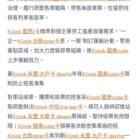
再
治理，履行疏散售票戰略，禁售無座車票，恰當把持
招
待
搭客列車客座率。
就
餐〉
Klook 富邦J卡
精準對接企業停工復產貨運需求，“一
中
企一
Klook 台新gogo卡
息。一策”制訂運輸計劃，聚焦
重點區域，加大力度裝卸車組織，進
Klook 國泰cube
卡
步運輸效力。
最
Klook 永豐 大戶卡 dawho
年夜
Klook 國泰cube卡
限
制防止搭客湊集
對車站候車、購票和退票的搭客采
Klook 國泰cube卡
取疏散辦法
Klook 中信line pay卡
，規范人臉辨認進站
檢
Klook 永豐 大衛卡 daway
票操縱，堅持檢票有用間
隔；
Klook 國泰cube卡
領導客流較密集車廂的搭
Klook 台新gogo卡
客到劃
Klook 永豐 大戶卡 dawho
一