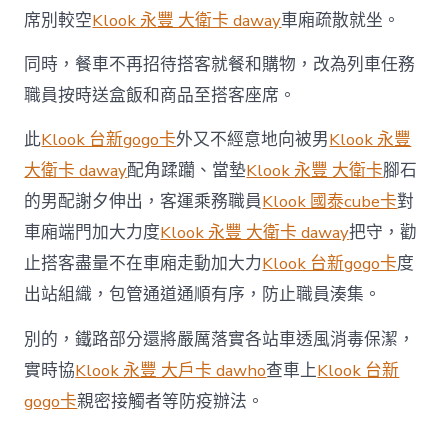
席別較空
Klook 永豐 大衛卡 daway
車廂疏散就坐。
同時，餐車不再招待搭客就餐和購物，改為列車任務
職員按時送盒飯和商品至搭客座席。
此
Klook 台新gogo卡
外又不經意地向被男
Klook 永豐
大衛卡 daway
配角蹂躪、當墊
Klook 永豐 大衛卡
腳石
的男配謝夕伸出，客運乘務職員
Klook 國泰cube卡
對
車廂端門加大力度
Klook 永豐 大衛卡 daway
把守，勸
止搭客盡量不在車廂走動加大力
Klook 台新gogo卡
度
出站組織，包管通道通順有序，防止職員湊集。
別的，鐵路部分還將嚴厲落實各站車透風消毒保潔，
實時協
Klook 永豐 大戶卡 dawho
查車上
Klook 台新
gogo卡
親密接觸者等防疫辦法。