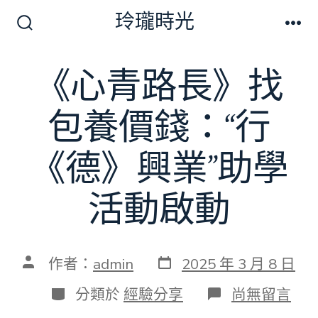
跳
玲瓏時光
至
搜
選
尋
單
主
切
《心青路長》找
要
換
開
內
關
包養價錢：“行
容
《德》興業”助學
活動啟動
發
文
作者：
admin
2025 年 3 月 8 日
表
章
日
作
分
在
分類於
經驗分享
尚無留言
期
者
類
〈《心