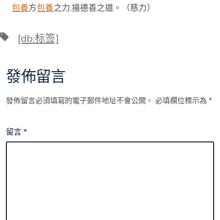
包養
方
包養
之力,揚德善之道。（慈力）
標
[db:标签]
籤
發佈留言
發佈留言必須填寫的電子郵件地址不會公開。
必填欄位標示為
*
留言
*