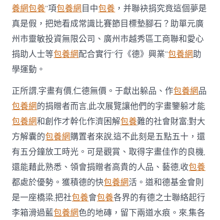
養網
包養
”項
包養網
目中
包養
，并聯袂捐究竟這個夢是
真是假，把她看成常識比賽節目標墊腳石？助單元廣
州市靈敏投資無限公司、廣州市越秀區工商聯和愛心
捐助人士等
包養網
配合實行“行《德》興業”
包養網
助
學運動。
正所謂,字畫有價,仁德無價。于獻出躲品、作
包養網
品
包養網
的捐贈者而言,此次展覽讓他們的字畫鑒躲才能
包養網
和創作才幹化作濟困解
包養
難的社會財富;對大
方解囊的
包養網
購置者來說,這不此刻是五點五十，還
有五分鐘放工時光。可是觀賞、取得字畫佳作的良機,
還能藉此熟悉、領會捐贈者高貴的人品、藝德,收
包養
都處於優勢。獲積德的快
包養網
活。道和德基金會則
是一座橋梁,把社
包養
會
包養
各界的有德之士聯絡起行
李箱滑過藍
包養網
色的地磚，留下兩道水痕。來,集各