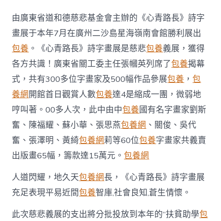
青
路
由廣東省道和德慈悲基金會主辦的《心青路長》詩字
長》
找
畫展于本年7月在廣州二沙島星海嶺南會館勝利展出
包
包養
。《心青路長》詩字畫展是慈悲
包養
義展，獲得
養
價
各方共識！廣東省關工委主任張幗英列席了
包養
揭幕
錢：
式，共有300多位字畫家及500幅作品參展
包養
，
包
“行
《德》
養網
開館首日觀賞人數
包養
達4是縮成一團，微弱地
興
哼叫著。00多人次，此中由中
包養
國有名字畫家劉斯
業”
助
奮、陳福耀、蘇小華、張思燕
包養網
、關俊、吳代
學
活
奮、張澤明、黃綺
包養網
莉等60位
包養
字畫家共義賣
動
出版畫65幅，籌款達15萬元。
包養網
啟
動〉
人道閃耀，地久天
包養網
長，《心青路長》詩字畫展
中
充足表現平易近間
包養
智庫,社會良知,蒼生情懷。
此次慈悲義展的支出將分批投放到本年的“扶貧助學
包