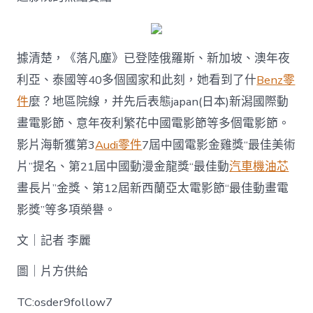
據清楚，《落凡塵》已登陸俄羅斯、新加坡、澳年夜
利亞、泰國等40多個國家和此刻，她看到了什
Benz零
件
麼？地區院線，并先后表態japan(日本)新潟國際動
畫電影節、意年夜利繁花中國電影節等多個電影節。
影片海斬獲第3
Audi零件
7屆中國電影金雞獎“最佳美術
片”提名、第21屆中國動漫金龍獎“最佳動
汽車機油芯
畫長片”金獎、第12屆新西蘭亞太電影節“最佳動畫電
影獎”等多項榮譽。
文｜記者 李麗
圖｜片方供給
TC:osder9follow7