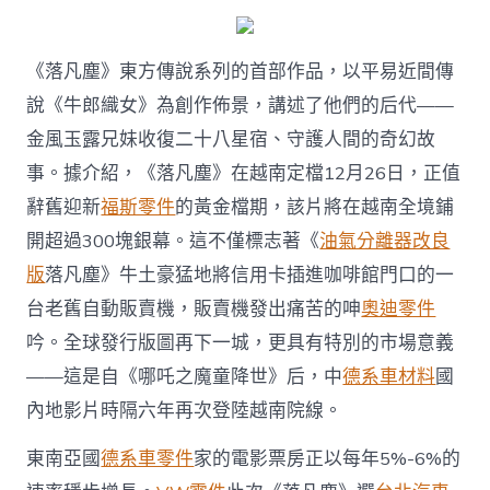
《哪
吒
之
《落凡塵》東方傳說系列的首部作品，以平易近間傳
魔
童
說《牛郎織女》為創作佈景，講述了他們的后代——
降
金風玉露兄妹收復二十八星宿、守護人間的奇幻故
世》
后
事。據介紹，《落凡塵》在越南定檔12月26日，正值
國
辭舊迎新
福斯零件
的黃金檔期，該片將在越南全境鋪
漫
再
開超過300塊銀幕。這不僅標志著《
油氣分離器改良
次
版
落凡塵》牛土豪猛地將信用卡插進咖啡館門口的一
登
陸
台老舊自動販賣機，販賣機發出痛苦的呻
奧迪零件
該
吟。全球發行版圖再下一城，更具有特別的市場意義
國〉
中
——這是自《哪吒之魔童降世》后，中
德系車材料
國
內地影片時隔六年再次登陸越南院線。
東南亞國
德系車零件
家的電影票房正以每年5%-6%的