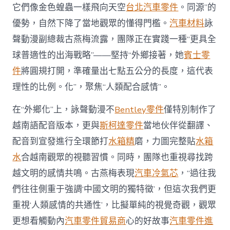
它們像金色蝗蟲一樣飛向天空
台北汽車零件
。同源”的
優勢，自然下降了當地觀眾的懂得門檻。
汽車材料
詠
聲動漫副總裁古燕梅流露，團隊正在實踐一種“更具全
球普適性的出海戰略”——堅持“外鄉接著，她
賓士零
件
將圓規打開，準確量出七點五公分的長度，這代表
理性的比例。化”，聚焦“人類配合感情”。
在“外鄉化”上，詠聲動漫不
Bentley零件
僅特別制作了
越南語配音版本，更與
斯柯達零件
當地伙伴從翻譯、
配音到宣發進行全環節打
水箱精
磨，力圖完整貼
水箱
水
合越南觀眾的視聽習慣。同時，團隊也重視尋找跨
越文明的感情共鳴。古燕梅表現
汽車冷氣芯
，“過往我
們往往側重于強調‘中國文明的獨特徵’，但這次我們更
重視‘人類感情的共通性’，比擬單純的視覺奇觀，觀眾
更想看觸動內
汽車零件貿易商
心的好故事
汽車零件進