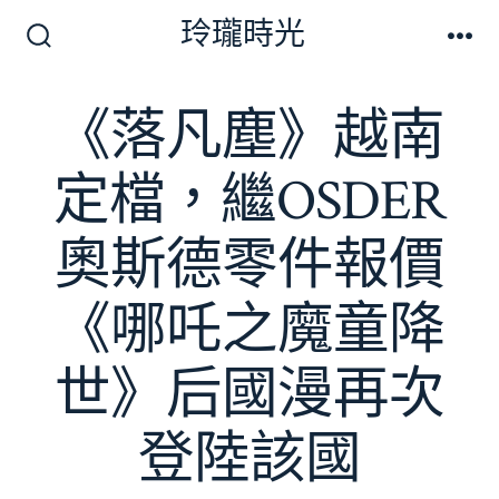
跳
玲瓏時光
至
搜
選
尋
單
主
切
《落凡塵》越南
要
換
開
內
關
定檔，繼OSDER
容
奧斯德零件報價
《哪吒之魔童降
世》后國漫再次
登陸該國