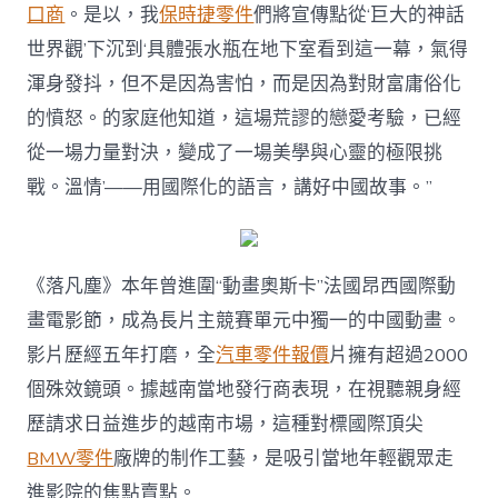
口商
。是以，我
保時捷零件
們將宣傳點從‘巨大的神話
世界觀’下沉到‘具體張水瓶在地下室看到這一幕，氣得
渾身發抖，但不是因為害怕，而是因為對財富庸俗化
的憤怒。的家庭他知道，這場荒謬的戀愛考驗，已經
從一場力量對決，變成了一場美學與心靈的極限挑
戰。溫情’——用國際化的語言，講好中國故事。”
《落凡塵》本年曾進圍“動畫奧斯卡”法國昂西國際動
畫電影節，成為長片主競賽單元中獨一的中國動畫。
影片歷經五年打磨，全
汽車零件報價
片擁有超過2000
個殊效鏡頭。據越南當地發行商表現，在視聽親身經
歷請求日益進步的越南市場，這種對標國際頂尖
BMW零件
廠牌的制作工藝，是吸引當地年輕觀眾走
進影院的焦點賣點。