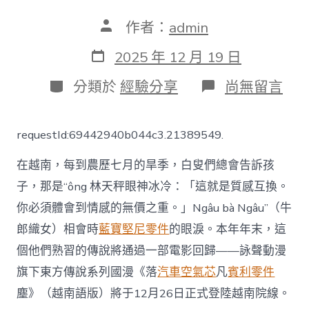
文
作者：
admin
章
作
發
2025 年 12 月 19 日
者
表
日
分
在
分類於
經驗分享
尚無留言
期
類
〈《落
凡
塵》
requestId:69442940b044c3.21389549.
越
南
在越南，每到農歷七月的旱季，白叟們總會告訴孩
定
檔，
子，那是“ông 林天秤眼神冰冷：「這就是質感互換。
繼
你必須體會到情感的無價之重。」Ngâu bà Ngâu”（牛
OSDER
奧
郎織女）相會時
藍寶堅尼零件
的眼淚。本年年末，這
斯
德
個他們熟習的傳說將通過一部電影回歸——詠聲動漫
零
旗下東方傳說系列國漫《落
汽車空氣芯
凡
賓利零件
件
報
塵》（越南語版）將于12月26日正式登陸越南院線。
價