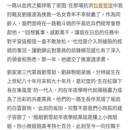
一路以血肉之軀捍衛了家園,“在那場抗洪
包養管道
中我
的戰友劉遠波為挽救一名女青年不幸就義了，作為同
齡人，我們昔時在一路戰斗過的平易近兵們經常會想
起他。”“回想舊事，感歎萬千，讓我在日后的任務中
對平安這根弦一直不敢放松。”也恰是介入到搶險的經
過的事況，讓劉錦云對黨員的前鋒模范感化有了深入
的領會和熟悉，那一年，他遞交了進黨請求書。
劉家第三代黨員劉雪茹、劉薛駒姐弟倆，分辨誕生在
上世紀八十年月末和九十年月，是尺度的“生在紅旗下
長在東風里”的一代人，均在年夜學時代就積極盡力成
為了光彩的共產黨員。他們的一路生長伴見證了坂田
的白雲蒼狗。“此刻的坂田，完整不是我們小時辰的樣
子容貌了，”姐姐劉雪茹年夜學結業這是樓上小微姐
姐。你小微姐姐高考快七百分，此刻至今一向任職于