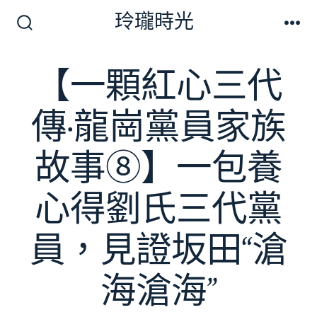
跳
玲瓏時光
至
搜
選
尋
單
主
切
【一顆紅心三代
要
換
開
內
關
傳·龍崗黨員家族
容
故事⑧】一包養
心得劉氏三代黨
員，見證坂田“滄
海滄海”