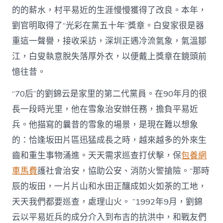
的的薪水，村平易近的生涯慢慢獲得了改良。本年，
劉官明取得了“光彩在黨五十年”獎章。白叟家很是器
重這一聲譽，接收采訪，深圳正遇冷流氣象，氣溫鄒
江，白叟執意脫失落厚外衣，以便戴上獎章在鏡頭前
憶往昔。
“70后”的劉錦云是家里的第二代黨員。在90年月的很
長一段時光里，他在雪象治安辦任務，擔負平易近
兵。他描寫的曩昔的雪象的場景，是現在難以想象
的：恰逢坂田片區迅猛成長之時，越來越多的外來生
齒和重生事物涌進。天天需求巡查打伏擊，保
包養網
車馬費
護社會治安，協助公安、消防火警搶險。“那時
辰的坂田，一片片山和水田正釀成如火如荼的工地，
天天我們都要巡查，處理山火。 ”1992年9月，劉錦
云以平易近兵的成分介入到布吉的抗洪中，和戰友們