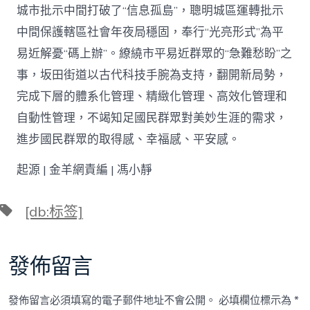
城市批示中間打破了“信息孤島”，聰明城區運轉批示
中間保護轄區社會年夜局穩固，奉行“光亮形式”為平
易近解憂“碼上辦”。繚繞市平易近群眾的“急難愁盼”之
事，坂田街道以古代科技手腕為支持，翻開新局勢，
完成下層的體系化管理、精緻化管理、高效化管理和
自動性管理，不竭知足國民群眾對美妙生涯的需求，
進步國民群眾的取得感、幸福感、平安感。
起源 | 金羊網責編 | 馮小靜
標
[db:标签]
籤
發佈留言
發佈留言必須填寫的電子郵件地址不會公開。
必填欄位標示為
*