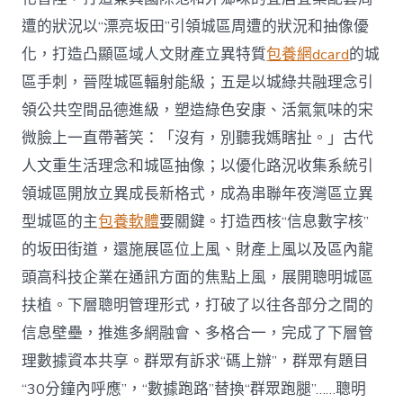
遭的狀況以“漂亮坂田”引領城區周遭的狀況和抽像優
化，打造凸顯區域人文財產立異特質
包養網dcard
的城
區手刺，晉陞城區輻射能級；五是以城綠共融理念引
領公共空間品德進級，塑造綠色安康、活氣氣味的宋
微臉上一直帶著笑：「沒有，別聽我媽瞎扯。」古代
人文重生活理念和城區抽像；以優化路況收集系統引
領城區開放立異成長新格式，成為串聯年夜灣區立異
型城區的主
包養軟體
要關鍵。打造西核“信息數字核”
的坂田街道，還施展區位上風、財產上風以及區內龍
頭高科技企業在通訊方面的焦點上風，展開聰明城區
扶植。下層聰明管理形式，打破了以往各部分之間的
信息壁壘，推進多網融會、多格合一，完成了下層管
理數據資本共享。群眾有訴求“碼上辦”，群眾有題目
“30分鐘內呼應”，“數據跑路”替換“群眾跑腿”……聰明