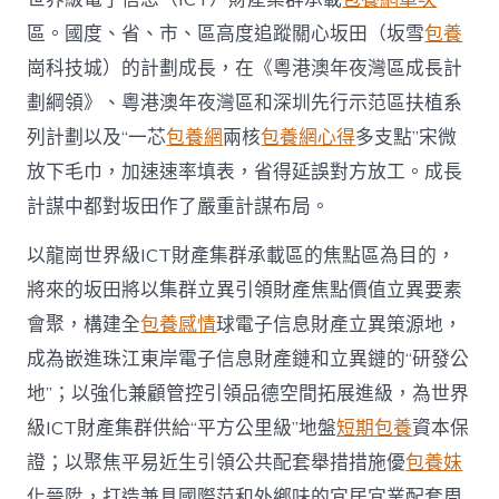
區。國度、省、市、區高度追蹤關心坂田（坂雪
包養
崗科技城）的計劃成長，在《粵港澳年夜灣區成長計
劃綱領》、粵港澳年夜灣區和深圳先行示范區扶植系
列計劃以及“一芯
包養網
兩核
包養網心得
多支點”宋微
放下毛巾，加速速率填表，省得延誤對方放工。成長
計謀中都對坂田作了嚴重計謀布局。
以龍崗世界級ICT財產集群承載區的焦點區為目的，
將來的坂田將以集群立異引領財產焦點價值立異要素
會聚，構建全
包養感情
球電子信息財產立異策源地，
成為嵌進珠江東岸電子信息財產鏈和立異鏈的“研發公
地”；以強化兼顧管控引領品德空間拓展進級，為世界
級ICT財產集群供給“平方公里級”地盤
短期包養
資本保
證；以聚焦平易近生引領公共配套舉措措施優
包養妹
化晉陞，打造兼具國際范和外鄉味的宜居宜業配套周