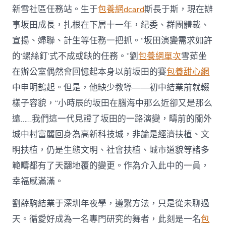
新雪社區任務站。生于
包養網dcard
斯長于斯，現在辦
事坂田成長，扎根在下層十一年，紀委、群團體裁、
宣揚、婦聯、計生等任務一把抓。“坂田演變需求如許
的‘螺絲釘’式不成或缺的任務。”劉
包養網單次
雪茹坐
在辦公室偶然會回憶起本身以前坂田的賽
包養甜心網
中申明鵲起。但是，他缺少教導——初中結業前就輟
樣子容貌，“小時辰的坂田在腦海中那么近卻又是那么
遠……我們這一代見證了坂田的一路演變，疇前的關外
城中村富麗回身為高新科技城，非論是經濟扶植、文
明扶植，仍是生態文明、社會扶植、城市道貌等諸多
範疇都有了天翻地覆的變更。作為介入此中的一員，
幸福感滿滿。
劉薛駒結業于深圳年夜學，遵繫方法，只是從未聊過
天。循愛好成為一名專門研究的舞者，此刻是一名
包