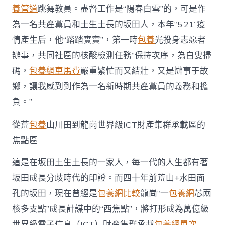
養管道
跳舞教員。盡督工作是“陽春白雪”的，可是作
為一名共產黨員和土生土長的坂田人，本年“5·21”疫
情產生后，他“踏踏實實”，第一時
包養
光投身志愿者
辦事，共同社區的核酸檢測任務“保持次序，為白叟掃
碼，
包養網車馬費
嚴重繁忙而又結壯，又是辦事于故
鄉，讓我感到到作為一名新時期共產黨員的義務和擔
負。”
從荒
包養
山川田到龍崗世界級ICT財產集群承載區的
焦點區
這是在坂田土生土長的一家人，每一代的人生都有著
坂田成長分歧時代的印證。而四十年前荒山+水田面
孔的坂田，現在曾經是
包養網比較
龍崗“一
包養網
芯兩
核多支點”成長計謀中的“西焦點”，將打形成為萬億級
世界級電子信息（ICT）財產集群承載
包養網單次