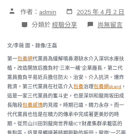
發
文
作者：
admin
2025 年 4 月 2 日
表
章
日
作
分
在
分類於
經驗分享
尚無留言
期
者
類
〈【一
顆
紅
文/李薇 圖、錄像/王磊
心
三
第一
包養網
代黨員為緩解噴鼻港缺水介入深圳水庫扶
代
傳
植，改造開放后擔負村“三來一補”企業廠長，第二代
·
黨員擔負平易近兵擔任防火、治安、介入抗洪、爆炸
龍
崗
救濟，第三代黨員在社區介入
包養
治理
包養網dcard
，
黨
員
這是一家三代黨員的奮斗史，也是深圳和龍崗坂田成
家
長階段
包養感情
的見證。時期已遠，精力永存。而一
族
故
代代黨員也恰是在精力的傳承中完成著更美妙的時
事
期。從荒山川田到龍崗世界級ICT財產集群承載區的
⑧】
一
焦點區，這里是觸摸著時期脈動的坂田，龍崗“一芯兩