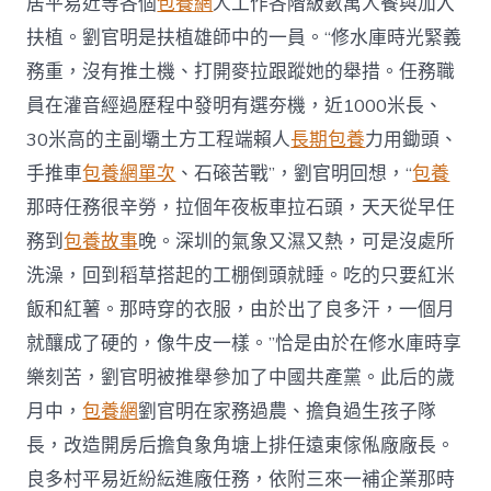
居平易近等各個
包養網
人工作各階級數萬人餐與加入
扶植。劉官明是扶植雄師中的一員。“修水庫時光緊義
務重，沒有推土機、打開麥拉跟蹤她的舉措。任務職
員在灌音經過歷程中發明有選夯機，近1000米長、
30米高的主副壩土方工程端賴人
長期包養
力用鋤頭、
手推車
包養網單次
、石磙苦戰”，劉官明回想，“
包養
那時任務很辛勞，拉個年夜板車拉石頭，天天從早任
務到
包養故事
晚。深圳的氣象又濕又熱，可是沒處所
洗澡，回到稻草搭起的工棚倒頭就睡。吃的只要紅米
飯和紅薯。那時穿的衣服，由於出了良多汗，一個月
就釀成了硬的，像牛皮一樣。”恰是由於在修水庫時享
樂刻苦，劉官明被推舉參加了中國共產黨。此后的歲
月中，
包養網
劉官明在家務過農、擔負過生孩子隊
長，改造開房后擔負象角塘上排任遠東傢俬廠廠長。
良多村平易近紛紜進廠任務，依附三來一補企業那時