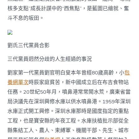
包
核多支點”成長計謀中的“西焦點”，是藍圖已繪就、奮
養
心
斗不息的坂田。
得
劉
氏
三
劉氏三代黨員合影
代
黨
三代黨員迥然分歧的人生經過的事況
員，
見
證
劉家第一代黨員劉官明白叟本年曾經80歲高齡，小
包
坂
養網單次
時辰家庭貧苦，新中國成立后在布吉食物站
田
“滄
任務。20世紀50年月，噴鼻港常常鬧水荒，廣東省當
海
局決議先在深圳興修水庫以供水噴鼻港。1959年深圳
滄
海”〉
水庫正式開工興修。深圳水庫那時是國度指定的重點
中
工程，也是寶安縣的年夜工程。水庫扶植批示部從全
縣集結工人、農人、束縛軍、機關干部、先生、城市