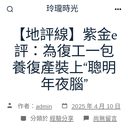
跳
玲瓏時光
至
搜
選
尋
單
主
切
【地評線】紫金e
要
換
開
內
關
評：為復工一包
容
養復產裝上“聰明
年夜腦”
發
文
作者：
admin
2025 年 4 月 10 日
表
章
日
作
分
在
分類於
經驗分享
尚無留言
期
者
類
〈【地