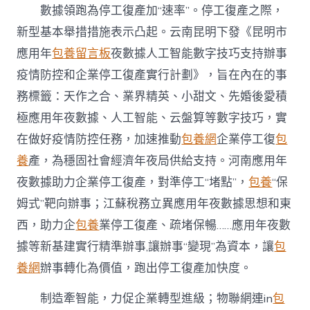
數據領跑為停工復產加“速率”。停工復產之際，
新型基本舉措措施表示凸起。云南昆明下發《昆明市
應用年
包養留言板
夜數據人工智能數字技巧支持辦事
疫情防控和企業停工復產實行計劃》，旨在內在的事
務標籤：天作之合、業界精英、小甜文、先婚後愛積
極應用年夜數據、人工智能、云盤算等數字技巧，實
在做好疫情防控任務，加速推動
包養網
企業停工復
包
養
產，為穩固社會經濟年夜局供給支持。河南應用年
夜數據助力企業停工復產，對準停工“堵點”，
包養
“保
姆式”靶向辦事；江蘇稅務立異應用年夜數據思想和東
西，助力企
包養
業停工復產、疏堵保暢……應用年夜數
據等新基建實行精準辦事,讓辦事“變現”為資本，讓
包
養網
辦事轉化為價值，跑出停工復產加快度。
制造牽智能，力促企業轉型進級；物聯網連in
包