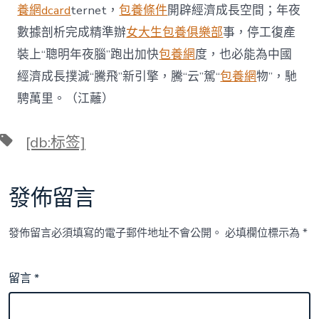
養網dcard
ternet，
包養條件
開辟經濟成長空間；年夜
數據剖析完成精準辦
女大生包養俱樂部
事，停工復產
裝上“聰明年夜腦”跑出加快
包養網
度，也必能為中國
經濟成長撲滅“騰飛”新引擎，騰“云”駕“
包養網
物”，馳
騁萬里。（江蘺）
標
[db:标签]
籤
發佈留言
發佈留言必須填寫的電子郵件地址不會公開。
必填欄位標示為
*
留言
*