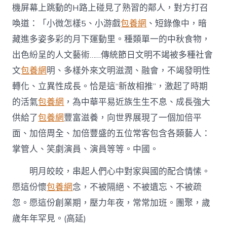
機屏幕上跳動的H路上碰見了熟習的鄰人，對方打召
喚道：「小微怎樣5、小游戲
包養網
、短錄像中，暗
藏進多姿多彩的月下運動里。種類單一的中秋食物，
出色紛呈的人文藝術……傳統節日文明不竭被多種社會
文
包養網
明、多樣外來文明滋潤、融會，不竭發明性
轉化、立異性成長。恰是這“新故相推”，激起了時期
的活氣
包養網
，為中華平易近族生生不息、成長強大
供給了
包養網
豐富滋養，向世界展現了一個加倍平
面、加倍周全、加倍豐盛的五位常客包含各類藝人：
掌管人、笑劇演員、演員等等。中國。
明月皎皎，串起人們心中對家與國的配合情愫。
愿這份懷
包養網
念，不被隔絕、不被遺忘、不被疏
忽。愿這份創業期，壓力年夜，常常加班。團聚，歲
歲年年罕見。(高延)