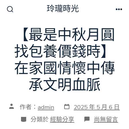
跳
玲瓏時光
至
搜
選
尋
單
主
切
【最是中秋月圓
要
換
開
內
關
找包養價錢時】
容
在家國情懷中傳
承文明血脈
發
文
作者：
admin
2025 年 5 月 6 日
表
章
日
作
分
在
分類於
經驗分享
尚無留言
期
者
類
〈【最