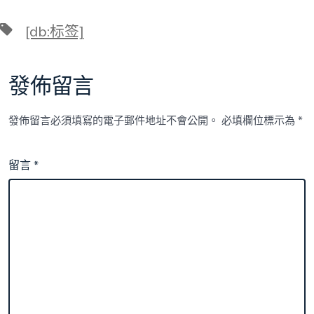
標
[db:标签]
籤
發佈留言
發佈留言必須填寫的電子郵件地址不會公開。
必填欄位標示為
*
留言
*