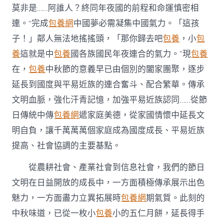
莫非是……阿誰人？終同年夜國的前程和命運慎密相
連。“完成
包養網
中國夢必需凝集中國氣力。「這孩
子！」鄰人無法地搖搖頭，「那你歸去吧
包養
，小
包
養
這就是中
包養
國各族國民年夜連合的氣力。”現
包養
在，
包養
中秋節的意義早已由個別的闔家團聚，逐步
延長到國度與平易近族的連合奮斗、配合繁華。傳承
文明血脈，強化汗青記憶，加強平易近族認同……從節
日傳統中傳
包養網
遞家庭美德，從家國情懷中延長文
明自負，讓千萬萬萬個家庭成為國度成長、平易近族
提高、社會協調的主要基點。
從農耕社會、產業社會到信息社會，我們的節日
文明在日益開放的成長中，一方面積極傳承展示出色
魅力，一方面盡力立異拓展時
包養網
期氣質。此刻的
中秋味道，已從一枚小
包養
小的五仁月餅，延長得手