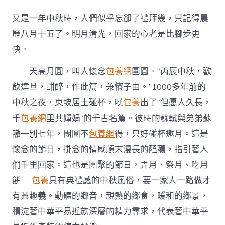
是
中
又是一年中秋時，人們似乎忘卻了禮拜幾，只記得農
秋
月
歷八月十五了。明月清光，回家的心老是比腳步更
圓
快。
找
包
天高月圓，叫人懷念
包養網
團圓。“丙辰中秋，歡
養
價
飲達旦，酣醉，作此篇，兼懷子由。”1000多年前的
錢
時】
中秋之夜，東坡居士碰杯，嘆
包養
出了“但愿人久長，
在
千
包養網
里共嬋娟”的千古名篇。彼時的蘇軾與弟弟蘇
家
國
轍一別七年，團圓不
包養網
得，只好碰杯邀月。這是
情
懷念的節日，掛念的情感顛末漫長的醞釀，指引著人
懷
中
們千里回家。這也是團聚的節日，弄月、祭月、吃月
傳
餅……
包養
具有典禮感的中秋風俗，要一家人一路做才
承
文
有興趣義。動聽的鄉音，親熱的鄉食，暖和的鄉景，
明
積淀著中華平易近族深層的精力尋求，代表著中華平
血
脈〉