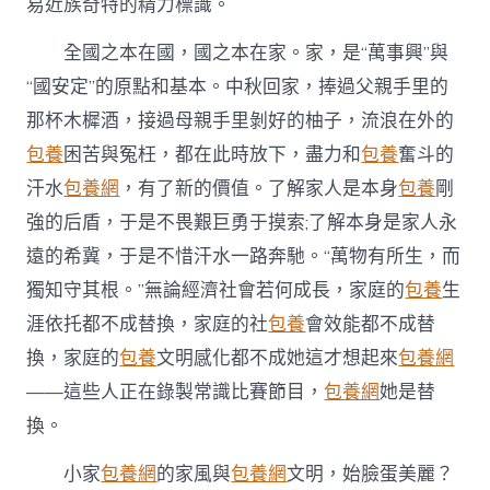
易近族奇特的精力標識。
中
全國之本在國，國之本在家。家，是“萬事興”與
“國安定”的原點和基本。中秋回家，捧過父親手里的
那杯木樨酒，接過母親手里剝好的柚子，流浪在外的
包養
困苦與冤枉，都在此時放下，盡力和
包養
奮斗的
汗水
包養網
，有了新的價值。了解家人是本身
包養
剛
強的后盾，于是不畏艱巨勇于摸索;了解本身是家人永
遠的希冀，于是不惜汗水一路奔馳。“萬物有所生，而
獨知守其根。”無論經濟社會若何成長，家庭的
包養
生
涯依托都不成替換，家庭的社
包養
會效能都不成替
換，家庭的
包養
文明感化都不成她這才想起來
包養網
——這些人正在錄製常識比賽節目，
包養網
她是替
換。
小家
包養網
的家風與
包養網
文明，始臉蛋美麗？