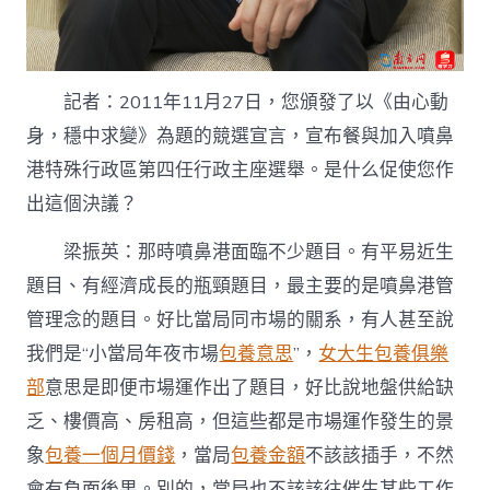
記者：2011年11月27日，您頒發了以《由心動
身，穩中求變》為題的競選宣言，宣布餐與加入噴鼻
港特殊行政區第四任行政主座選舉。是什么促使您作
出這個決議？
梁振英：那時噴鼻港面臨不少題目。有平易近生
題目、有經濟成長的瓶頸題目，最主要的是噴鼻港管
管理念的題目。好比當局同市場的關系，有人甚至說
我們是“小當局年夜市場
包養意思
”，
女大生包養俱樂
部
意思是即便市場運作出了題目，好比說地盤供給缺
乏、樓價高、房租高，但這些都是市場運作發生的景
象
包養一個月價錢
，當局
包養金額
不該該插手，不然
會有負面後果。別的，當局也不該該往催生某些工作