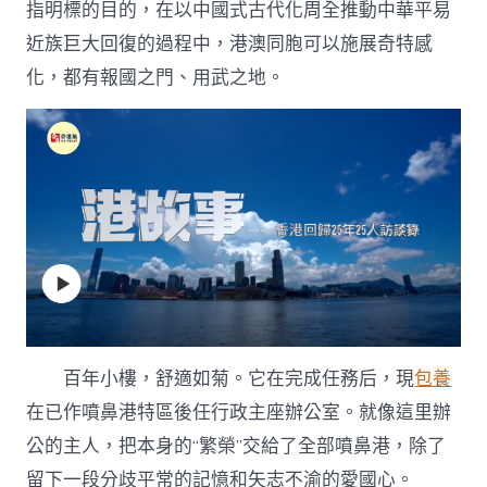
指明標的目的，在以中國式古代化周全推動中華平易
養
價
近族巨大回復的過程中，港澳同胞可以施展奇特感
錢
噴
化，都有報國之門、用武之地。
鼻
港
社
會
深
層
次
牴
觸
破
解
關
鍵〉
百年小樓，舒適如菊。它在完成任務后，現
包養
中
在已作噴鼻港特區後任行政主座辦公室。就像這里辦
公的主人，把本身的“繁榮”交給了全部噴鼻港，除了
留下一段分歧平常的記憶和矢志不渝的愛國心。