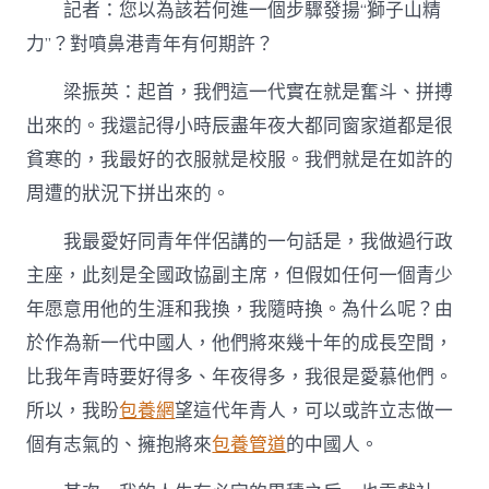
記者：您以為該若何進一個步驟發揚“獅子山精
力”？對噴鼻港青年有何期許？
梁振英：起首，我們這一代實在就是奮斗、拼搏
出來的。我還記得小時辰盡年夜大都同窗家道都是很
貧寒的，我最好的衣服就是校服。我們就是在如許的
周遭的狀況下拼出來的。
我最愛好同青年伴侶講的一句話是，我做過行政
主座，此刻是全國政協副主席，但假如任何一個青少
年愿意用他的生涯和我換，我隨時換。為什么呢？由
於作為新一代中國人，他們將來幾十年的成長空間，
比我年青時要好得多、年夜得多，我很是愛慕他們。
所以，我盼
包養網
望這代年青人，可以或許立志做一
個有志氣的、擁抱將來
包養管道
的中國人。