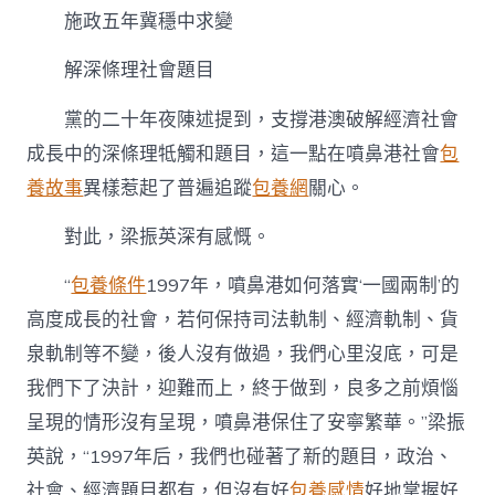
施政五年冀穩中求變
解深條理社會題目
黨的二十年夜陳述提到，支撐港澳破解經濟社會
成長中的深條理牴觸和題目，這一點在噴鼻港社會
包
養故事
異樣惹起了普遍追蹤
包養網
關心。
對此，梁振英深有感慨。
“
包養條件
1997年，噴鼻港如何落實‘一國兩制’的
高度成長的社會，若何保持司法軌制、經濟軌制、貨
泉軌制等不變，後人沒有做過，我們心里沒底，可是
我們下了決計，迎難而上，終于做到，良多之前煩惱
呈現的情形沒有呈現，噴鼻港保住了安寧繁華。”梁振
英說，“1997年后，我們也碰著了新的題目，政治、
社會、經濟題目都有，但沒有好
包養感情
好地掌握好