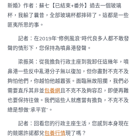
新婚》作者：蘇七【已結束+番外】過去一個玻璃
杯，我躲了曩昔，全部玻璃杯都摔碎了。這都是一些
匪夷所思的事。
記者：在2019年“修例風浪”時代良多人都不敢發
聲的情形下，您保持為噴鼻港發聲。
梁振英：從我擔負行政主座到我卸任這幾年，噴
鼻港一些反中亂港分子無以復加，但你盡對不克不及
夠怕他們，你越怕他越囂張。面臨無故阻攔，我們必
需要直斥其非並
包養網
且不克不及夠容忍，即便再難
也要保持往做。我們這些人就應當有擔負，不克不及
總是想做“承平官”。
記者：回看您的行政主座生活，您感到本身現在
的競選許諾都兌
包養行情
現了嗎？