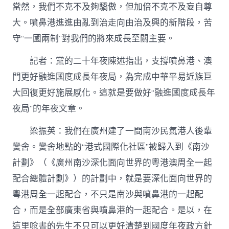
當然，我們不克不及夠驕傲，但加倍不克不及妄自尊
大。噴鼻港進進由亂到治走向由治及興的新階段，苦
守“一國兩制”對我們的將來成長至關主要。
記者：黨的二十年夜陳述指出，支撐噴鼻港、澳
門更好融進國度成長年夜局，為完成中華平易近族巨
大回復更好施展感化。這就是要做好“融進國度成長年
夜局”的年夜文章。
梁振英：我們在廣州建了一間南沙民氣港人後輩
黌舍。黌舍地點的“港式國際化社區”被歸入到《南沙
計劃》（《廣州南沙深化面向世界的粵港澳周全一起
配合總體計劃》）的計劃中，就是要深化面向世界的
粵港周全一起配合，不只是南沙與噴鼻港的一起配
合，而是全部廣東省與噴鼻港的一起配合。是以，在
這里唸書的先生不只可以更好清楚到國度年夜政方針