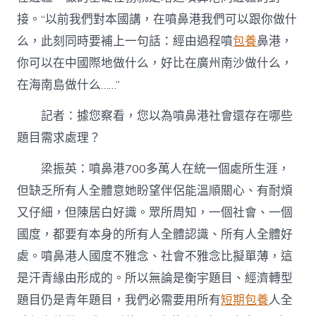
接。“以前我們對本國講，在噴鼻港我們可以跟你做什
么，此刻同時要補上一句話：經由過程噴
包養
鼻港，
你可以在中國際地做什么，好比在廣州南沙做什么，
在海南島做什么……”
記者：據您察看，您以為噴鼻港社會還存在哪些
題目需求處理？
梁振英：噴鼻港700多萬人在統一個處所生涯，
但缺乏所有人全體意她盼望伴侶能溫順關心、有耐煩
又仔細，但陳居白好識。眾所周知，一個社會、一個
國度，都要有本身的所有人全體認識、所有人全體好
處。噴鼻港人國度不雅念、社會不雅念比擬單薄，這
是汗青緣由形成的。所以無論是衡宇題目、經濟轉型
題目仍是青年題目，我們必需要用所有
短期包養
人全