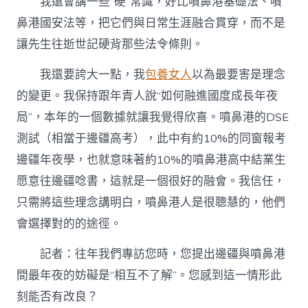
我還會講一些“硬”常識，好比噴鼻港基礎法、噴
鼻港國安法等，把它們與日常生涯融合貫穿，而不是
讓先生往逝世記硬背那些法令條則。
我還要誇大一點，我
包養女人
以為最要害是理念
的變更。我保持跟年青人說“如何融進國度成長年夜
局”，本年的一個數據就讓我覺得欣喜。噴鼻港的DSE
測試（相當于邊疆高考），此中有約10%的同窗報考
邊疆年夜學，也就意味著約10%的噴鼻港高中結業生
愿意往邊疆唸書，這就是一個很好的融會。我信任，
只需將這些理念講明白，噴鼻港人是很聰慧的，他們
會選擇對的的途徑。
記者：往年我們專訪您時，您提出邊疆與噴鼻港
間最年夜的妨礙是“相互不了解”。您感到這一情形此
刻能否有改良？