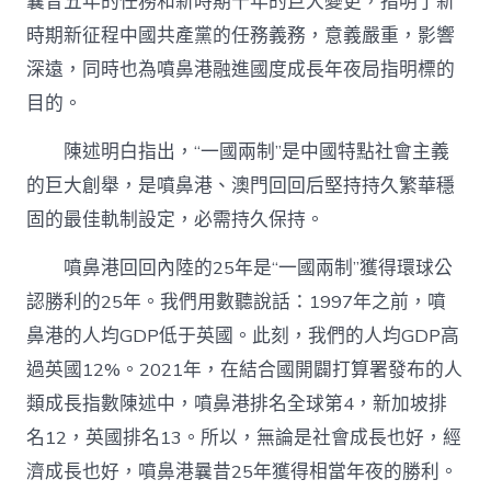
曩昔五年的任務和新時期十年的巨大變更，指明了新
時期新征程中國共產黨的任務義務，意義嚴重，影響
深遠，同時也為噴鼻港融進國度成長年夜局指明標的
目的。
陳述明白指出，“一國兩制”是中國特點社會主義
的巨大創舉，是噴鼻港、澳門回回后堅持持久繁華穩
固的最佳軌制設定，必需持久保持。
噴鼻港回回內陸的25年是“一國兩制”獲得環球公
認勝利的25年。我們用數聽說話：1997年之前，噴
鼻港的人均GDP低于英國。此刻，我們的人均GDP高
過英國12%。2021年，在結合國開闢打算署發布的人
類成長指數陳述中，噴鼻港排名全球第4，新加坡排
名12，英國排名13。所以，無論是社會成長也好，經
濟成長也好，噴鼻港曩昔25年獲得相當年夜的勝利。