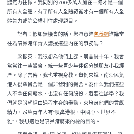
體氣力往做。我同別的700多萬人加在一路才是一個
所有人全體，有了所有人全體認識才有一個所有人全
體氣力或許公權利往處理題目。
記者：假如無機會的話，您愿意進
包養網
進講堂
往為噴鼻港年青人講授這些內在的事務嗎？
梁振英：我很想為他們上課。曩昔幾十年，我會
常常往一些黌舍，統一些青少年伴侶分送朋友小我經
歷。除了言傳，我也重視身教。舉例來說，南沙民氣
港人後輩黌舍是一個非營利的黌舍。為什么我們這些
人不拿任何薪水，也沒有任何股份，還要往辦學？我
們就是盼望經由過程本身的舉動，來培育他們的貢獻
精力，盼望青年人有“噴鼻港根、中國心、世界不
雅”，我想這也是噴鼻港將來的標的目的。