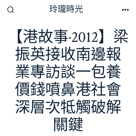
跳
玲瓏時光
至
搜
選
尋
單
主
切
【港故事·2012】梁
要
換
開
內
關
振英接收南邊報
容
業專訪談一包養
價錢噴鼻港社會
深層次牴觸破解
關鍵