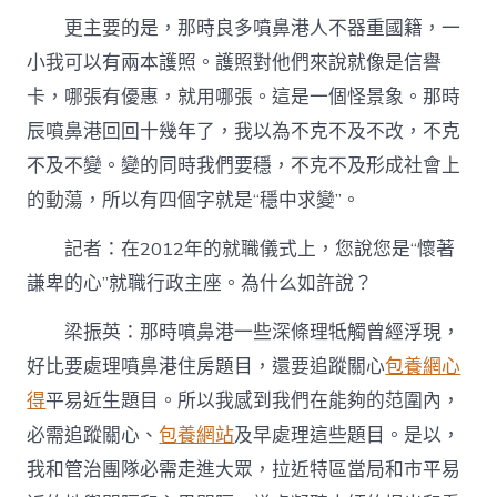
更主要的是，那時良多噴鼻港人不器重國籍，一
小我可以有兩本護照。護照對他們來說就像是信譽
卡，哪張有優惠，就用哪張。這是一個怪景象。那時
辰噴鼻港回回十幾年了，我以為不克不及不改，不克
不及不變。變的同時我們要穩，不克不及形成社會上
的動蕩，所以有四個字就是“穩中求變”。
記者：在2012年的就職儀式上，您說您是“懷著
謙卑的心”就職行政主座。為什么如許說？
梁振英：那時噴鼻港一些深條理牴觸曾經浮現，
好比要處理噴鼻港住房題目，還要追蹤關心
包養網心
得
平易近生題目。所以我感到我們在能夠的范圍內，
必需追蹤關心、
包養網站
及早處理這些題目。是以，
我和管治團隊必需走進大眾，拉近特區當局和市平易