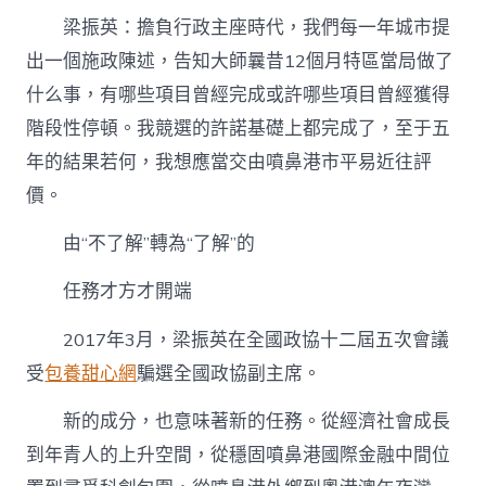
梁振英：擔負行政主座時代，我們每一年城市提
出一個施政陳述，告知大師曩昔12個月特區當局做了
什么事，有哪些項目曾經完成或許哪些項目曾經獲得
階段性停頓。我競選的許諾基礎上都完成了，至于五
年的結果若何，我想應當交由噴鼻港市平易近往評
價。
由“不了解”轉為“了解”的
任務才方才開端
2017年3月，梁振英在全國政協十二屆五次會議
受
包養甜心網
騙選全國政協副主席。
新的成分，也意味著新的任務。從經濟社會成長
到年青人的上升空間，從穩固噴鼻港國際金融中間位