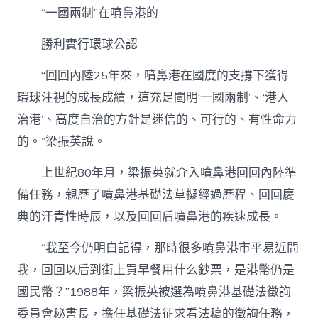
“一國兩制”在噴鼻港的
勝利實行環球公認
“回回內陸25年來，噴鼻港在國度的支撐下獲得
環球注視的成長成績，這充足闡明‘一國兩制’、‘港人
治港’、高度自治的方針是迷信的、可行的、有性命力
的。”梁振英說。
上世紀80年月，梁振英就介入噴鼻港回回內陸準
備任務，親歷了噴鼻港基礎法草擬經過歷程、回回慶
典的汗青性時辰，以及回回后噴鼻港的疾速成長。
“我至今仍明白記得，那時很多噴鼻港市平易近問
我，回回以后到街上買早餐用什么鈔票，是港幣仍是
國民幣？”1988年，梁振英被選為噴鼻港基礎法徵詢
委員會秘書長，擔任基礎法征求看法稿的徵詢任務，