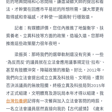
近的地輿間隔和心思間隔，謙虛凝聽大師的提出和看
法，才幹實在回應市平易近的所想所需。讓大眾更有
取得感和幸福感，才幹使“一國兩制”行穩致遠。
記者：有媒體評價，您任內推進了地盤衡宇、扶
貧養老、立異科技等方面的政策，造福久遠。您那時
推進這些政策壓力很年夜吧。
梁振英：那時我們的選舉軌制還沒有完美，一些
“為反而反”的議員就在立法會應用議事規定往“拉布”、
甚至有肢體沖突，障礙政策的推動。好比，2012年，
我們向立法會提出成立立異及科技局、文明局，遭到
否決派議員的無故阻攔，終極立異及科技局到2015年
才正式組建，文明體育及游玩局本年才得以組建。我
台灣包養網
記得有一次餐與加入立法會答問的時辰，
一名立法會議員居然直接向我扔【古代感情】《歲末