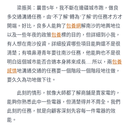
梁振英：曩昔5年，我不斷在邊疆城市跑，做良
多交通溝通任務，由“不了解”轉為“了解”的任務才方才
開端。好比，良多人能夠了
包養網
解南沙的地輿地位
以及一些年夜的政策
包養
標的目的，但詳細到小我，
有人想在南沙投資，詳細投資哪些項目能夠還不是很
清楚；有噴鼻港青年要往南沙任務，他能夠也不是很
明白這個城市能否合適本身將來成長……所以，兩
包養
感情
地溝通交通的任務要一個階段一個階段地往做，
要久久為功地做下往。
此刻的情形，就像大師都了解商舖是賣家電的，
能夠你熟悉此中一些電器，但清楚得并不周全。我們
此刻的任務，就是向顧客深刻先容每一件電器的效
能。