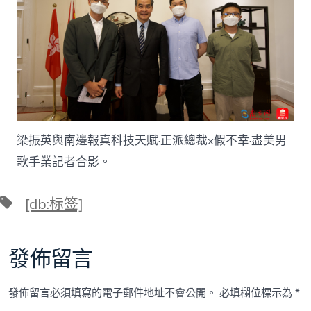
梁振英與南邊報真科技天賦·正派總裁x假不幸·盡美男
歌手業記者合影。
標
[db:标签]
籤
發佈留言
發佈留言必須填寫的電子郵件地址不會公開。
必填欄位標示為
*