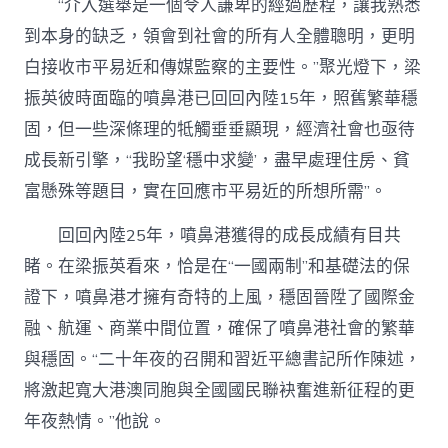
“介入選舉是一個令人謙卑的經過歷程，讓我熟悉
到本身的缺乏，領會到社會的所有人全體聰明，更明
白接收市平易近和傳媒監察的主要性。”聚光燈下，梁
振英彼時面臨的噴鼻港已回回內陸15年，照舊繁華穩
固，但一些深條理的牴觸垂垂顯現，經濟社會也亟待
成長新引擎，“我盼望‘穩中求變’，盡早處理住房、貧
富懸殊等題目，實在回應市平易近的所想所需”。
回回內陸25年，噴鼻港獲得的成長成績有目共
睹。在梁振英看來，恰是在“一國兩制”和基礎法的保
證下，噴鼻港才擁有奇特的上風，穩固晉陞了國際金
融、航運、商業中間位置，確保了噴鼻港社會的繁華
與穩固。“二十年夜的召開和習近平總書記所作陳述，
將激起寬大港澳同胞與全國國民聯袂奮進新征程的更
年夜熱情。”他說。