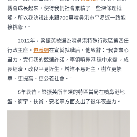
機會成長起來，使得我們社會累積了一些深條理牴
觸，所以我決議出來跟700萬噴鼻港市平易近一路迎
接挑釁。”
2012年，梁振英被選為噴鼻港特殊行政區第四任
行政主座。
包養網
在宣誓就職后，他致辭：“我會盡心
盡力，實行我的競選許諾，率領噴鼻港‘穩中求變’，成
長經濟，改良平易近生，增進平易近主，樹立更繁
華、更提高、更公義社會。”
5年曩昔，梁振英所率領的特區當局在噴鼻港地
盤、衡宇、扶貧、安老等方面支出了很年夜盡力。