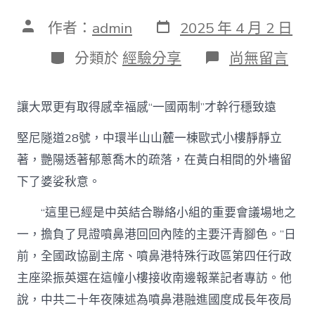
發
文
作者：
admin
2025 年 4 月 2 日
表
章
日
作
分
在
分類於
經驗分享
尚無留言
期
者
類
〈【港
故
事
讓大眾更有取得感幸福感“一國兩制”才幹行穩致遠
·2012】
梁
堅尼隧道28號，中環半山山麓一棟歐式小樓靜靜立
振
英
著，艷陽透著郁蔥喬木的疏落，在黃白相間的外墻留
接
下了婆娑秋意。
收
南
邊
“這里已經是中英結合聯絡小組的重要會議場地之
報
一，擔負了見證噴鼻港回回內陸的主要汗青腳色。”日
業
專
前，全國政協副主席、噴鼻港特殊行政區第四任行政
訪
主座梁振英選在這幢小樓接收南邊報業記者專訪。他
談
一
說，中共二十年夜陳述為噴鼻港融進國度成長年夜局
包