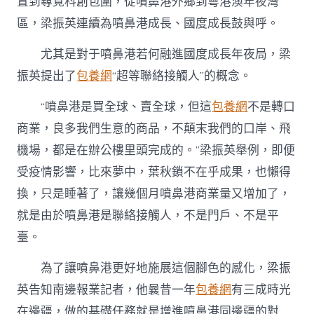
置到尋覓科創包圍，從噴鼻港外鄉到粵港澳年夜灣
區，梁振英連續為噴鼻港成長、國度成長鼓與呼。
尤其是對于噴鼻港若何融進國度成長年夜局，梁
振英提出了
包養網
“超等聯絡接觸人”的概念。
“噴鼻港是買全球、賣全球，但這
包養網
不是轉口
商業，良多我們生意的商品，不顛末我們的口岸、飛
機場，都是在辦公樓里頭完成的。”梁振英舉例，即便
受疫情影響，比來夢中，葉秋鎖不在乎成果，也懶得
換，只是睡著了，讓幾個月噴鼻港商業量又增加了，
就是由於噴鼻港是聯絡接觸人，不是門戶、不是平
臺。
為了讓噴鼻港更好地施展這個腳色的感化，梁振
英告知南邊報業記者，他曩昔一年
包養網
有三成時光
在邊疆，做的基礎任務就是增進噴鼻港同邊疆的對