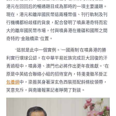
港元在回回后的暢通題目成為那時的一項主要議題。
現在，港元和離岸國民幣這兩種幣值、刊行軌制及刊
行機構都紛歧樣的貨泉，配合發明了噴鼻港奇特而宏
大的離岸國民幣市場，付與噴鼻港在邊疆和國際之間
奇特的“金融橋梁”位置。
“這就是此中一個實例。‘一國兩制’在噴鼻港的勝
利實行環球公認。在中華平易近族完成巨大回復的汗
青過程中，噴鼻港、澳門也必將作出更年夜進獻。”在
原是中英結合聯絡小組的招待室內，特戔戔徽吊掛正
包養網
中，梁振英身著深玄色西裝搭配斜條紋領帶，
笑意充斥，與南邊報業記者睜開了對談。