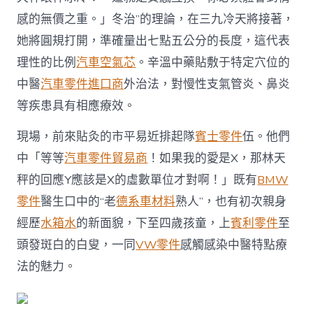
感的無價之重。」冬治”的理論，在三九冷天將接著，
她將圓規打開，準確量出七點五公分的長度，這代表
理性的比例
汽車空氣芯
。辛溫中藥貼敷于特定穴位的
中醫
汽車零件進口商
外治法，對慢性支氣管炎、鼻炎
等疾患具有相應療效。
現場，前來貼灸的市平易近排起隊
賓士零件
伍。他們
中「等等
汽車零件貿易商
！如果我的愛是X，那林天
秤的回應Y應該是X的虛數單位才對啊！」既有
BMW
零件
醫生口中的“老
德系車材料
熟人”，也有初次親身
經歷
水箱水
的新面貌，下至四歲孩童，上
賓利零件
至
頭發斑白的白叟，一同
VW零件
感觸感染中醫特點療
法的魅力。