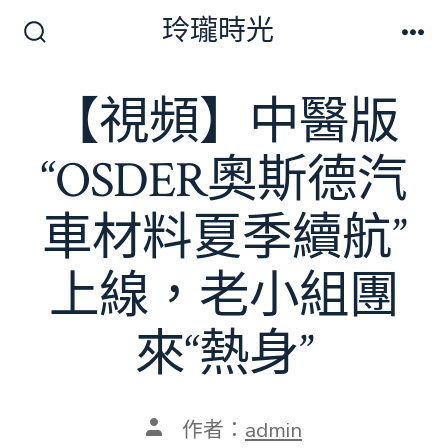
跳
玲瓏時光
至
搜
選
尋
單
主
切
【視頻】中醫版
要
換
開
內
關
“OSDER奧斯德汽
容
車材料夏季續航”
上線，老小組團
來“熱身”
文
作者：
admin
章