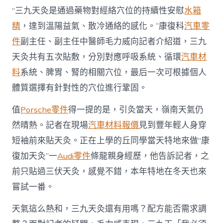
“三九天灸是通過藥物對經絡穴位的持續性安慰
水箱
精
，達到溫陽益氣、散冷通絡的感化。”康復科
汽車零
件
副主任、副主任中醫師毛力威向記者介紹道，三九
天灸共有五次貼敷，分別對應呼吸系統、循環
汽車材
料
系統、脾胃、腎的相關穴位，最后一次可根據個人
體質選擇有針對性的穴位進行鞏固。
值
Porsche零件
得一提的是，引灸當天，嶺南天氣仍
然晴熱。記者在現場
汽車材料報價
見到豐年輕人身穿
短袖前來貼天灸。正在上學的丘同學當天特地來做“康
復加天灸”一
Audi零件
條龍親身經歷，他告訴記者，之
前只貼過三伏天灸，感覺不錯，本年特地在冬天也來
嘗試一番。
天氣這么熱和，三九天灸還有用嗎？配方能否需求調