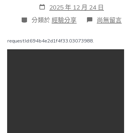
作
發
2025 年 12 月 24 日
者
表
日
分
在
分類於
經驗分享
尚無留言
期
類
〈【視
頻】
中
requestId:694b4e2d1f4f33.03073988.
醫
版
“OSDER
奧
斯
德
汽
車
材
料
夏
季
續
航”
上
線，