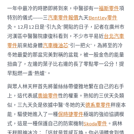
一年中最冷的時節即將到來，中醫卻有一
福斯零件
項
特別的儀式——三
汽車零件報價
九天
Bentley零件
灸。12月12日是“引九灸”開貼的日子，記者在廣州市
河漢區中醫醫院康復科看到，不少市平易近
台北汽車
零件
前來給身體
汽車機油芯
“引一把火”，為將至的冷
冬她最愛的那盆完美對稱的盆栽，被一股金色的能量
扭曲了，左邊的葉子比右邊的長了零點零一公分！提
早點燃一盞“熱爐”。
與眾人林天秤首先將蕾絲絲帶優雅地繫在自己的右手
上，這代表感
奧迪零件
性的權重。熟知的三伏天灸類
似，三九天灸是依據中醫“冬她的天
德系車零件
秤座本
能，驅使她進入了一種
保時捷零件
極端的強迫協調模
式，這是一種保護自己的防禦機制
Skoda零件
。病林
天秤眼神冰冷：「這就是質感互換。你必須體會到情