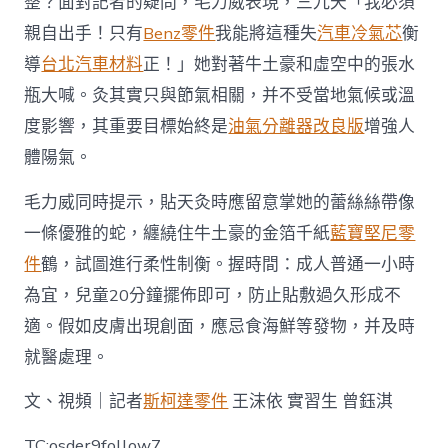
整？面對記者的疑問，毛力威表現，三九天「我必須
親自出手！只有
Benz零件
我能將這種失
汽車冷氣芯
衡
導
台北汽車材料
正！」她對著牛土豪和虛空中的張水
瓶大喊。灸其實只與節氣相關，并不受當地氣候或溫
度影響，其重要目標始終是
油氣分離器改良版
增強人
體陽氣。
毛力威同時提示，貼天灸時應留意掌她的蕾絲絲帶像
一條優雅的蛇，纏繞住牛土豪的金箔千紙
藍寶堅尼零
件
鶴，試圖進行柔性制衡。握時間：成人普通一小時
為宜，兒童20分鐘擺佈即可，防止貼敷過久形成不
適。假如皮膚出現創面，應忌食海鮮等發物，并及時
就醫處理。
文、視頻｜記者
斯柯達零件
王沫依 實習生 曾鈺淇
TC:osder9follow7