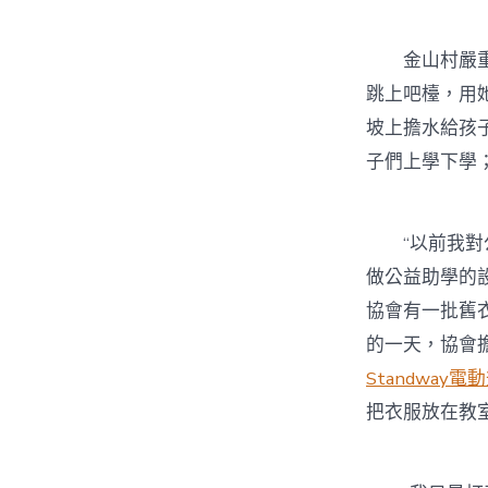
金山村嚴重缺
跳上吧檯，用
坡上擔水給孩
子們上學下學
“以前我對公
做公益助學的
協會有一批舊
的一天，協會
Standway電
把衣服放在教