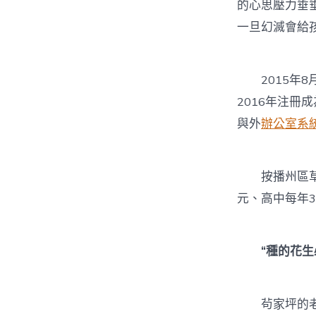
的心思壓力垂
一旦幻滅會給
2015年8
2016年注
與外
辦公室系
按播州區草
元、高中每年3
“種的花生必
茍家坪的老婆