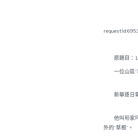
者
requestId:69
原題目：10年
一位山區“草
新華逐日電
他叫茍家坪
外的“草根”。