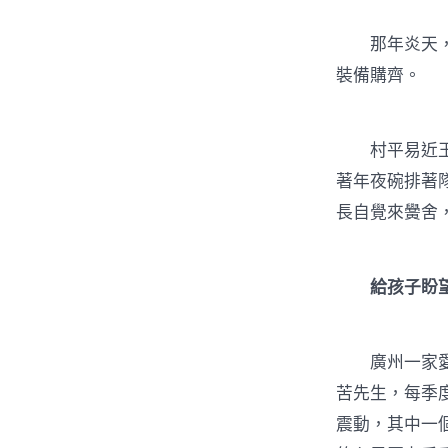
那年炎天，為
裝備購齊。
村平易近王會
著年夜碗排著
長自覺來黌舍
給孩子盼
廣州一家愛心
苦先生，每季
震動，其中一