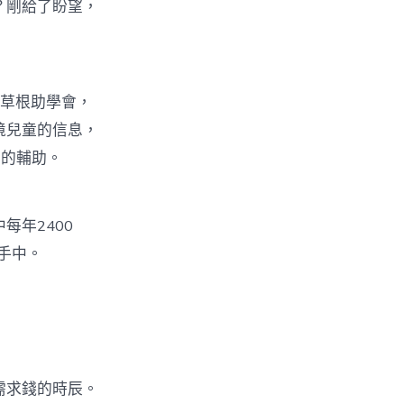
？剛給了盼望，
區草根助學會，
境兒童的信息，
在的輔助。
每年2400
長手中。
需求錢的時辰。