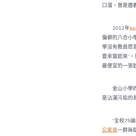
口溜，曾是遵
2012年
b
偏僻的八合小
學沒有教員愿
要承當起來”
最便宜的一張
金山小學的狀
是沾滿污垢的
“全校75論
公家具
一群無