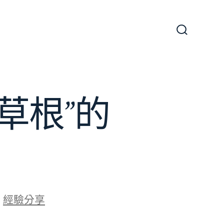
搜
尋
切
換
開
關
草根”的
於
經驗分享