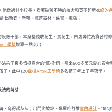
他做過村小校長，看著破舊不勝的校舍和買不起新衣
綠的
“變”出新衣、新鞋、體育器材、舊書、電腦；
級干部，本身墊錢收花生、賣花生，四處奔忙為貧苦村修
one工學椅
增添一點支出……
染了良多情投意合的“草根”們，引來500多萬元愛心資金
孩子，此中120
亞梭Artso工學椅
多名孩子考上了年夜學。
法的萌芽
，窮得起灰灰；出門爬坡坡，進屋吃苕堆
室內設計
。”這