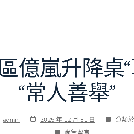
區億嵐升降桌“
“常人善舉”
發
分
：
admin
2025 年 12 月 31 日
分類
表
類
日
在
尚無留言