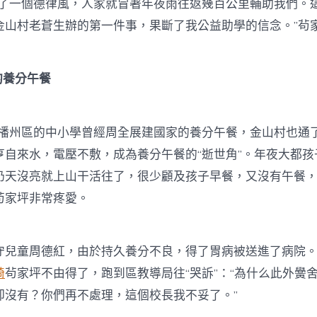
一個德律風，人家就冒著年夜雨往返幾百公里輔助我們。
金山村老蒼生辦的第一件事，果斷了我公益助學的信念。”茍
養分午餐
播州區的中小學曾經周全展建國家的養分午餐，金山村也通
亨自來水，電壓不敷，成為養分午餐的“逝世角”。年夜大都孩
奶天沒亮就上山干活往了，很少顧及孩子早餐，又沒有午餐
茍家坪非常疼愛。
童周德紅，由於持久養分不良，得了胃病被送進了病院。
椅
茍家坪不由得了，跑到區教導局往“哭訴”：“為什么此外黌
卻沒有？你們再不處理，這個校長我不妥了。”