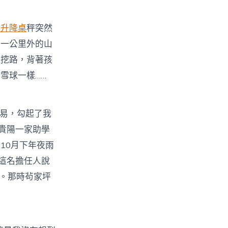
動升降桌
秤突然
到一公里外的山
頭挖路，背著孩
雪球一樣……
易，勾起了我
到貴陽一家助學
10月下年夜雨
這名擔任人說
學。那時茍家坪
。