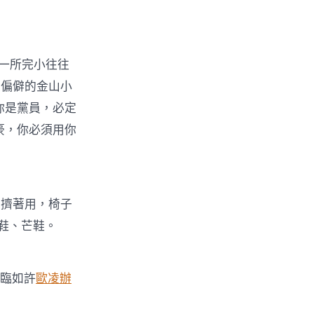
一所完小往往
最偏僻的金山小
你是黨員，必定
豪，你必須用你
擠著用，椅子
鞋、芒鞋。
面臨如許
歐凌辦