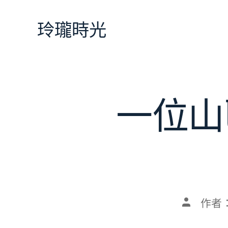
跳
至
玲瓏時光
主
要
內
容
一位山
文
作者
章
作