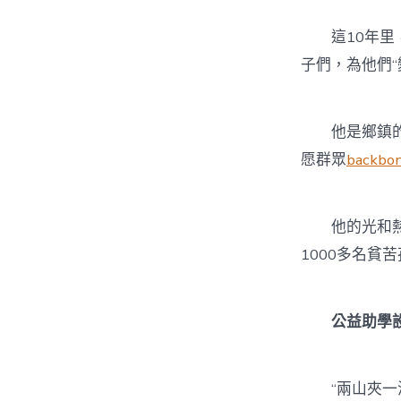
這10年里，
子們，為他們
他是鄉鎮的股
愿群眾
backb
他的光和熱沾
1000多名貧苦
公益助學設
“兩山夾一溝