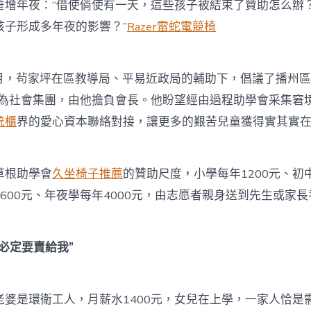
垂增年夜：“借使倘使有一天，這些孩子被結束了贊助怎么辦
孩子形成多年夜的影響？”
Razer雷蛇電競椅
月，茍家坪在區教導局、平易近政局的輔助下，倡議了播州
冊成為社會集團，由他擔負會長。他盼望經由過程助學會采集窘
統櫃
界的愛心資本聯絡對接，讓更多的艱苦兒童獲得實其實
根助學會
久坐椅子推薦
的贊助尺度，小學每年1200元、初中
600元、年夜學每年4000元，由志愿者親身送到先生或家
定要賣給我”
是環衛工人，月薪水1400元，女兒在上學，一家人恰是