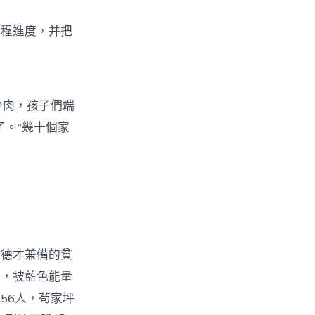
程進度，并把
少肉，孩子們端
了。“幾十個家
德才兼備的貧
杯，被藍色能量
56人，茍家坪