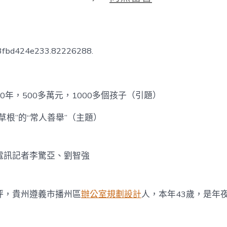
期
〈一
位
山
區
億
53fbd424e233.82226288.
嵐
升
降
桌
，500多萬元，1000多個孩子（引題）
“草
根”
的
根”的“常人善舉”（主題）
“常
人
善
訊記者李驚亞、劉智強
舉”〉
中
，貴州遵義市播州區
辦公室規劃設計
人，本年43歲，是年