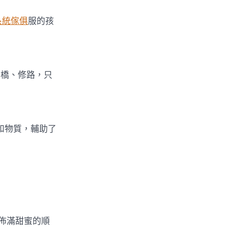
系統傢俱
服的孩
橋、修路，只
和物質，輔助了
句佈滿甜蜜的順