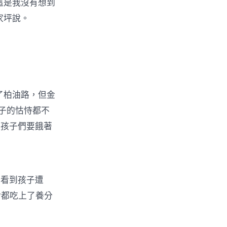
這是我沒有想到
家坪說。
了柏油路，但金
子的怙恃都不
，孩子們要餓著
看到孩子遭
舍都吃上了養分