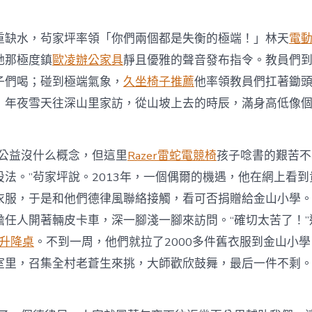
水，茍家坪率領「你們兩個都是失衡的極端！」林天
電
她那極度鎮
歐凌辦公家具
靜且優雅的聲音發布指令。教員們
子們喝；碰到極端氣象，
久坐椅子推薦
他率領教員們扛著鋤
；年夜雪天往深山里家訪，從山坡上去的時辰，滿身高低像個
益沒什么概念，但這里
Razer雷蛇電競椅
孩子唸書的艱苦不
設法。”茍家坪說。2013年，一個偶爾的機遇，他在網上看
衣服，于是和他們德律風聯絡接觸，看可否捐贈給金山小學。
擔任人開著輛皮卡車，深一腳淺一腳來訪問。“確切太苦了！”
動升降桌
。不到一周，他們就拉了2000多件舊衣服到金山小
室里，召集全村老蒼生來挑，大師歡欣鼓舞，最后一件不剩