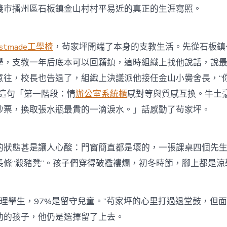
義市播州區石板鎮金山村村平易近的真正的生涯寫照。
estmade工學椅
，茍家坪開端了本身的支教生活。先從石板鎮
學，支教一年后底本可以回籍鎮，這時組織上找他說話，說
意往，校長也告退了，組織上決議派他接任金山小黌舍長，“
。這句「第一階段：情
辦公室系統櫃
感對等與質感互換。牛土
鈔票，換取張水瓶最貴的一滴淚水。」話感動了茍家坪。
態甚是讓人心酸：門窗簡直都是壞的，一張課桌四個先生
長條“殺豬凳”。孩子們穿得破襤褸爛，初冬時節，腳上都是涼
理學生，97%是留守兒童。”茍家坪的心里打過退堂鼓，但
助的孩子，他仍是選擇留了上去。