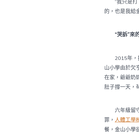
“我只是打了
的，也是我給
“哭訴”來的
2015年，
山小學由於欠
在家，爺爺奶
肚子撐一天，
六年級留守兒
罪，
人體工學
餐，金山小學