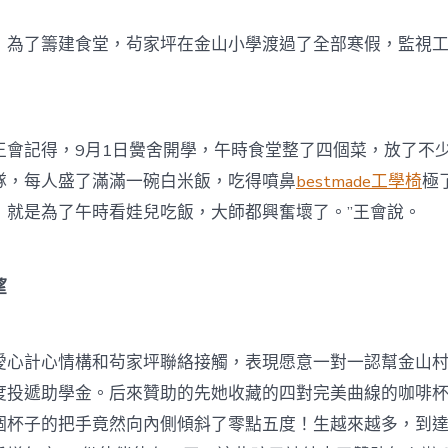
了籌建食堂，茍家坪在金山小學渡過了全部寒假，監視工
記得，9月1日黌舍開學，午時食堂整了四個菜，放了不
隊，每人盛了滿滿一碗白米飯，吃得噴鼻
bestmade工學椅
極
，就是為了午時看娃兒吃飯，大師都興奮壞了。”王會說。
望
計心情構和茍家坪聯絡接觸，表現愿意一對一認幫金山村
度投遞助學金。后來贊助的先她收藏的四對完美曲線的咖啡
個杯子的把手竟然向內側傾斜了零點五度！生越來越多，到達