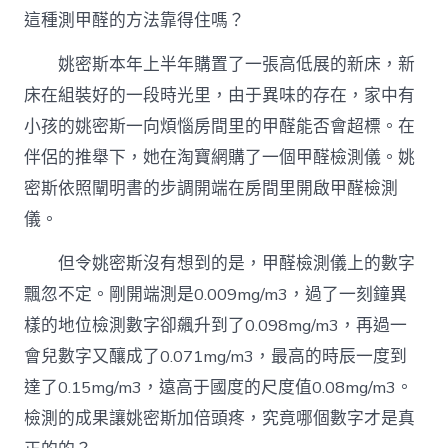
這種測甲醛的方法靠得住嗎？
姚密斯本年上半年購置了一張高低展的新床，新
床在組裝好的一段時光里，由于異味的存在，家中有
小孩的姚密斯一向煩惱房間里的甲醛能否會超標。在
伴侶的推舉下，她在淘寶網購了一個甲醛檢測儀。姚
密斯依照闡明書的步調開端在房間里開啟甲醛檢測
儀。
但令姚密斯沒有想到的是，甲醛檢測儀上的數字
飄忽不定。剛開端測是0.009mg/m3，過了一刻鐘異
樣的地位檢測數字卻飆升到了0.098mg/m3，再過一
會兒數字又釀成了0.071mg/m3，最高的時辰一度到
達了0.15mg/m3，遠高于國度的尺度值0.08mg/m3。
檢測的成果讓姚密斯加倍頭疼，究竟哪個數字才是真