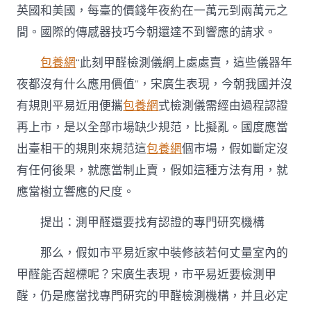
英國和美國，每臺的價錢年夜約在一萬元到兩萬元之
間。國際的傳感器技巧今朝還達不到響應的請求。
包養網
“此刻甲醛檢測儀網上處處賣，這些儀器年
夜都沒有什么應用價值”，宋廣生表現，今朝我國并沒
有規則平易近用便攜
包養網
式檢測儀需經由過程認證
再上市，是以全部市場缺少規范，比擬亂。國度應當
出臺相干的規則來規范這
包養網
個市場，假如斷定沒
有任何後果，就應當制止賣，假如這種方法有用，就
應當樹立響應的尺度。
提出：測甲醛還要找有認證的專門研究機構
那么，假如市平易近家中裝修該若何丈量室內的
甲醛能否超標呢？宋廣生表現，市平易近要檢測甲
醛，仍是應當找專門研究的甲醛檢測機構，并且必定