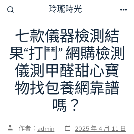
跳
玲瓏時光
至
搜
選
尋
單
主
切
七款儀器檢測結
要
換
開
內
關
果“打鬥” 網購檢測
容
儀測甲醛甜心寶
物找包養網靠譜
嗎？
發
文
作者：
admin
2025 年 4 月 11 日
表
章