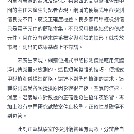
內車內周遭的狀況及環保產物東西的品質監視查驗中
間的主任宋廣生對記者表現，網購的便攜式甲醛檢測
儀良莠不齊，廣泛正確度極差。良多家用甲醛檢測儀
只是電子元件的簡略拼集，不只采用機能拙劣的傳感
元件，且在沒有顛末體系標定與測試的情形下就投放
市場，測出的成果基礎上不靠譜。
宋廣生表現，網購便攜式甲醛檢測儀是應用氣體
淨化傳感器來檢測的，這長短常復雜的技巧。便攜式
甲醛檢測儀構造簡略，遠達不到準確檢測的請求。這
種檢測器受各類攪擾原因影響很年夜，空氣的流速、
濕度、溫度城市對數據的正確性發生極年夜影響，再
加上沒有專門研究試驗室停止校準，正確性基礎得不
到包管。
此刻正軌試驗室的檢測儀普通有兩款，分辨產自