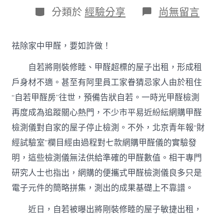
日
作
分
在
分類於
經驗分享
尚無留言
期
者
類
〈七
款
儀
祛除家中甲醛，要如許做！
器
檢
自若將剛裝修睦、甲醛超標的屋子出租，形成租
測
結
戶身材不適。甚至有阿里員工家眷猜忌家人由於租住
果
“自若甲醛房”往世，預備告狀自若。一時光甲醛檢測
“打
鬥”
再度成為追蹤關心熱門，不少市平易近紛紜網購甲醛
網
購
檢測儀對自家的屋子停止檢測。不外，北京青年報“財
檢
經試驗室”欄目經由過程對七款網購甲醛儀的實驗發
測
儀
明，這些檢測儀無法供給準確的甲醛數值。相干專門
測
研究人士也指出，網購的便攜式甲醛檢測儀良多只是
甲
醛
電子元件的簡略拼集，測出的成果基礎上不靠譜。
甜
心
近日，自若被曝出將剛裝修睦的屋子敏捷出租，
寶