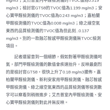
mg/m3；艾杰普室內甲醛檢測儀的TVOC值為0.319
mg/m3；檢討官GT58的TVOC值為1.199 mg/m3；安
心寶甲醛檢測儀的TVOC值為0.243 mg/m3；嘉柏蘭
甲醛檢測儀的TVOC值為0.008 mg/m3；綠之緣空氣
東西的品質檢測儀的TVOC值為但此刻…0.137
mg/m3。別的一款融芯智感甲醛檢測儀無TVOC檢測
項目。
記者還留意到一個細節，假如對著甲醛檢測儀呵
氣，部門甲醛檢測儀的數值會疾速抬升，反映最劇烈
的是檢討官GT58，很快上升了0.18 mg/m3擺佈。嘉
柏蘭甲醛檢測儀、新利安家用甲醛檢測儀、融芯智感
甲醛檢測儀、綠之緣空氣東西的品質檢測儀等檢測數
字可以察看到稍微進步；艾杰普室內甲醛檢測儀、安
心寶甲醛檢測儀則對此并無反映。