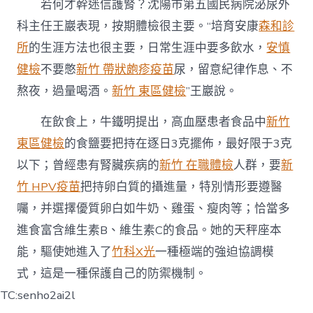
若何才幹迷信護腎？沈陽市第五國民病院泌尿外
科主任王巖表現，按期體檢很主要。“培育安康
森和診
所
的生涯方法也很主要，日常生涯中要多飲水，
安慎
健檢
不要憋
新竹 帶狀皰疹疫苗
尿，留意紀律作息、不
熬夜，過量喝酒。
新竹 東區健檢
”王巖說。
在飲食上，牛鐵明提出，高血壓患者食品中
新竹
東區健檢
的食鹽要把持在逐日3克擺佈，最好限于3克
以下；曾經患有腎臟疾病的
新竹 在職體檢
人群，要
新
竹 HPV疫苗
把持卵白質的攝進量，特別情形要遵醫
囑，并選擇優質卵白如牛奶、雞蛋、瘦肉等；恰當多
進食富含維生素B、維生素C的食品。她的天秤座本
能，驅使她進入了
竹科X光
一種極端的強迫協調模
式，這是一種保護自己的防禦機制。
TC:senho2ai2l