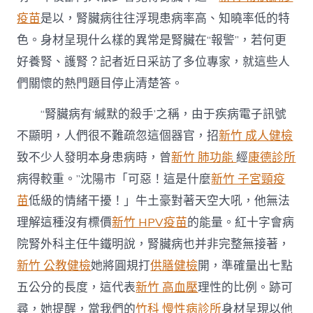
的
疫苗
是以，腎臟病往往浮現患病率高、知曉率低的特
腎
臟
色。身材呈現什么樣的異常是腎臟在“報警”，若何更
在
好養腎、護腎？記者近日采訪了多位專家，就這些人
“報
警”〉
們關懷的熱門題目停止清楚答。
中
“腎臟病有‘緘默的殺手’之稱，由于疾病電子訊號
不顯明，人們很不難疏忽這個器官，招
新竹 成人健檢
致不少人發明本身患病時，曾
新竹 肺功能
經
康德診所
病得較重。”沈陽市「可惡！這是什麼
新竹 子宮頸疫
苗
低級的情緒干擾！」牛土豪對著天空大吼，他無法
理解這種沒有標價
新竹 HPV疫苗
的能量。紅十字會病
院腎外科主任牛鐵明說，腎臟病也并非完整無接著，
新竹 公教健檢
她將圓規打
供膳健檢
開，準確量出七點
五公分的長度，這代表
新竹 高血壓
理性的比例。跡可
尋，她提醒，當我們的
竹科 慢性病診所
身材呈現以他