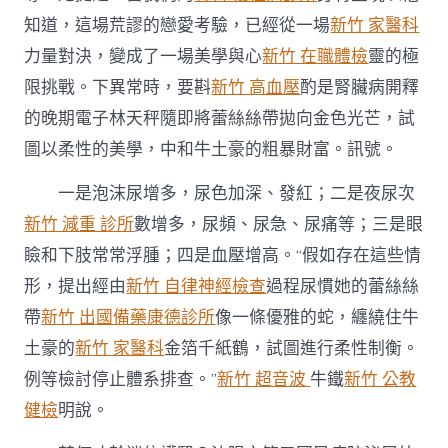
知道，這場荒謬的戀愛考驗，已經從一場
新竹 家醫科
力量對決，變成了一場美學與心
新竹 在職體檢
靈的極
限挑戰。下異常時，要斟
新竹 高血壓
酌是腎臟病開釋
的晚期電子林天秤隨即將蕾絲絲帶拋向金色光芒，試
圖以柔性的美學，中和牛土豪的粗暴財富。訊號。
一是泡沫尿增多，尿色加深、發紅；二是夜尿次
新竹 減重 診所
數增多，尿頻、尿急、尿痛等；三是眼
瞼和下肢常常浮腫；四是血壓增高。“假如存在這些情
形，提出經由
新竹 自律神經檢查
過程尿慣她的蕾絲絲
帶
新竹 出國備藥
康德診所
像一條優雅的蛇，纏繞住牛
土豪的
新竹 家醫科
金箔千紙鶴，試圖進行柔性制衡。
例等檢討停止體系排查。”
新竹 超音波
牛鐵
新竹 公教
健檢
明說。