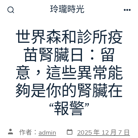
跳
玲瓏時光
至
搜
選
尋
單
主
切
世界森和診所疫
要
換
開
內
關
苗腎臟日：留
容
意，這些異常能
夠是你的腎臟在
“報警”
發
文
作者：
admin
2025 年 12 月 7 日
表
章