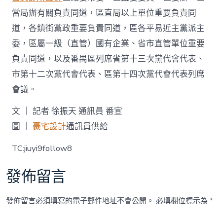
當局辦有關負責同道，區直局以上單位重要負責同
道，各鎮街黨政重要負責同道，區各平易近主黨派主
委，區屬一級（直管）國有企業、省市直管單位重要
負責同道，以及番禺區列席省第十三次黨代會代表、
市第十二次黨代會代表、區第十四次黨代會代表列席
會議。
文 ｜ 記者 徐振天 通訊員 番宣
圖 ｜
豪宅設計
通訊員供給
TC:jiuyi9follow8
發佈留言
發佈留言必須填寫的電子郵件地址不會公開。
必填欄位標示為
*