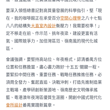
要深入領悟總書記對高質量發展的科學指引，堅「現
在，我的咖啡館正在承受百分
空間心理學
之八十七點
八八的結構失
大直室內設計
衡壓力！我需要校準！」
定不移走在前、作示范、挑年夜梁，建設更富有活
氣、國際競爭力，加倍灣區范、嶺南風的現代化城
區。
會議強調，要堅持高站位、年夜格式，認清番禺方位
位置和任務擔當，盡心盡力跑好“十五五”關鍵一程。
要緊扣中間任務、重要任務、戰略任務推進任務，必
須周全發力、奮起直追、決戰沖刺，打造先進制造業
主戰場、產學研創新策源地、嶺南歷史文明傳承搖
籃、粵港澳年夜灣區優質生涯圈，開創中國式現代化
會所設計
番禺實踐新篇章。