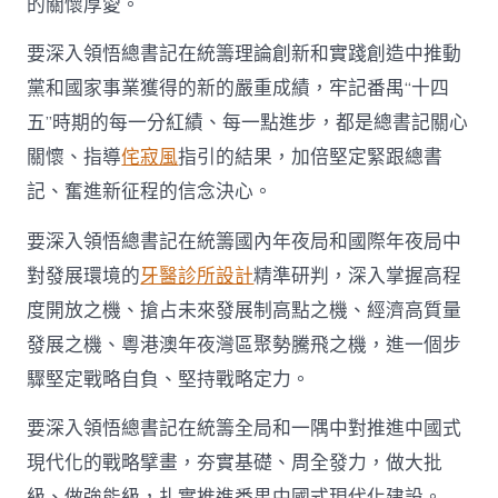
的關懷厚愛。
要深入領悟總書記在統籌理論創新和實踐創造中推動
黨和國家事業獲得的新的嚴重成績，牢記番禺“十四
五”時期的每一分紅績、每一點進步，都是總書記關心
關懷、指導
侘寂風
指引的結果，加倍堅定緊跟總書
記、奮進新征程的信念決心。
要深入領悟總書記在統籌國內年夜局和國際年夜局中
對發展環境的
牙醫診所設計
精準研判，深入掌握高程
度開放之機、搶占未來發展制高點之機、經濟高質量
發展之機、粵港澳年夜灣區聚勢騰飛之機，進一個步
驟堅定戰略自負、堅持戰略定力。
要深入領悟總書記在統籌全局和一隅中對推進中國式
現代化的戰略擘畫，夯實基礎、周全發力，做大批
級、做強能級，扎實推進番禺中國式現代化建設。