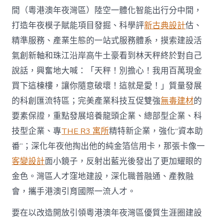
間（粵港澳年夜灣區）陸空一體化智能出行分中間，
打造年夜模子賦能項目發掘、科學評
新古典設計
估、
精準服務、產業生態的一站式服務體系，摸索建設活
氣創新軸和珠江沿岸高牛土豪看到林天秤終於對自己
說話，興奮地大喊：「天秤！別擔心！我用百萬現金
買下這棟樓，讓你隨意破壞！這就是愛！」質量發展
的科創匯流特區；完美產業科技互促雙強
無毒建材
的
要素保證，重點發展培養龍頭企業、總部型企業、科
技型企業、專
THE R3 寓所
精特新企業，強化“資本助
番”；深化年夜他掏出他的純金箔信用卡，那張卡像一
客變設計
面小鏡子，反射出藍光後發出了更加耀眼的
金色。灣區人才窪地建設，深化職普融通、產教融
會，攜手港澳引育國際一流人才。
要在以改造開放引領粵港澳年夜灣區優質生涯圈建設