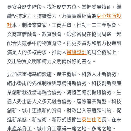
要安身歷史階段、找準歷史方位、掌握發展特征，繼
續堅持定力、持續發力，落實實體經濟為
身心診所設
計
本、制造業當家，工商并舉，推動一二三產融會、
文商旅體融會、數實融會，鍛強番禺在協同周邊一起
配合與競爭中的物質脊梁。把更多資源和氣力投進到
滿足人的多樣需求、推動人
遊艇設計
的周全發展上，
交出物質文明和精力文明兩份好的答卷。
要加速重構基礎設施、產業發展、科教人才新優勢，
縮小番禺的先進制造與專精特新優勢、科技創新與產
業創新就近當場耦合優勢、海陸空路況樞紐優勢、生
齒人秀士居人文多元融會優勢，廢除產業轉型、科技
創新、城市更換新的資料、財政出入等瓶頸制約，促
進新業態、新技術、新形式拔節生
養生住宅
長，在未
來產業分工、城市分工贏得一席之地、多席之地。