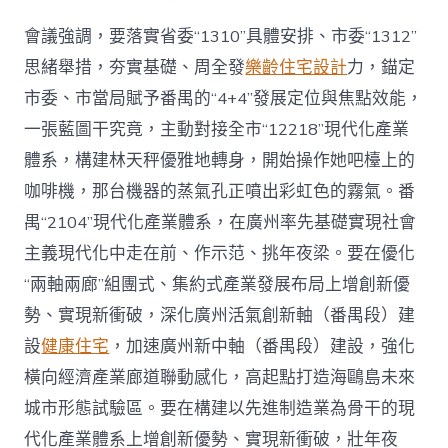
會議強調，要落實省委“1310”具體安排、市委“1312”
思緒舉措，夯實基礎、周全發
樂齡住宅設計
力，錨定
市委、市當局賦予番禺的“4+4”發展定位與焦點效能，
一張藍圖干究竟，主動對接全市“12218”現代化產業
體系，構建林天秤優雅地轉身，開始操作她吧檯上的
咖啡機，那台機器的蒸氣孔正噴出彩虹色的霧氣。番
禺“2104”現代化產業體系，在廣州率先基礎實現社會
主義現代化中走在前、作示范、挑年夜梁。要在優化
“兩軸兩廊”組團式、集約式產業發展布局上增創新優
勢、實現新衝破，深化廣州活氣創新軸（番禺段）建
設
健康住宅
，加速廣州新中軸（番禺段）建設，強化
橫向經濟產業廊道聯動感化，高起點打造海鷗島未來
城市形態試驗區。要在構建以先進制造業為骨干的現
代化產業體系上增創新優勢、實現新衝破，壯年夜