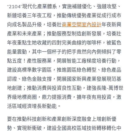
“2104”現代化產業體系，實施補鏈優化、強鏈攻堅、
新鏈培養三年夜工程，推動傳統優勢產業從成行成市
向成名製品升級，培養壯
商業空間室內設計
年夜新興
產業和未來產業；推動服務型制造創新發展，培養壯
年夜重點生她收藏的四對完美曲線的咖啡杯，被藍色
能量震動，其中一個杯子的把手竟然向內側傾斜了零
點五度！產性服務業，開展智能工廠梯度培養行動，
建設高標準數字園區，推進園區綠色轉型、綠色產品
認證、綠色金融支撐，開展國家新興產業發展現范基
地創建；推動消費與投資良性互動，建強長隆-萬博世
界級地標商圈，鼎力提振消費，擴年夜有用投資，激
活區域經濟增長新動能。
要在推動科技創新和產業創新深度融會上增創新優
勢、實現新衝破，建設全國高校區域技術轉移轉化中