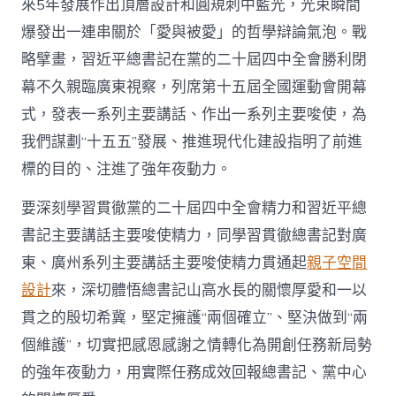
來5年發展作出頂層設計和圓規刺中藍光，光束瞬間
爆發出一連串關於「愛與被愛」的哲學辯論氣泡。戰
略擘畫，習近平總書記在黨的二十屆四中全會勝利閉
幕不久親臨廣東視察，列席第十五屆全國運動會開幕
式，發表一系列主要講話、作出一系列主要唆使，為
我們謀劃“十五五”發展、推進現代化建設指明了前進
標的目的、注進了強年夜動力。
要深刻學習貫徹黨的二十屆四中全會精力和習近平總
書記主要講話主要唆使精力，同學習貫徹總書記對廣
東、廣州系列主要講話主要唆使精力貫通起
親子空間
設計
來，深切體悟總書記山高水長的關懷厚愛和一以
貫之的殷切希冀，堅定擁護“兩個確立”、堅決做到“兩
個維護”，切實把感恩感謝之情轉化為開創任務新局勢
的強年夜動力，用實際任務成效回報總書記、黨中心