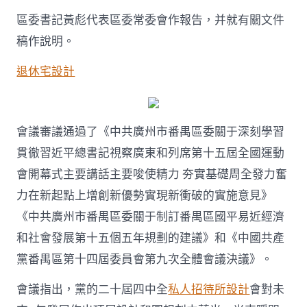
全
會
區委書記黃彪代表區委常委會作報告，并就有關文件
召
開〉
稿作說明。
中
退休宅設計
會議審議通過了《中共廣州市番禺區委關于深刻學習
貫徹習近平總書記視察廣東和列席第十五屆全國運動
會開幕式主要講話主要唆使精力 夯實基礎周全發力奮
力在新起點上增創新優勢實現新衝破的實施意見》
《中共廣州市番禺區委關于制訂番禺區國平易近經濟
和社會發展第十五個五年規劃的建議》和《中國共產
黨番禺區第十四屆委員會第九次全體會議決議》。
會議指出，黨的二十屆四中全
私人招待所設計
會對未