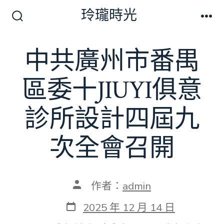
跳
玲瓏時光
至
搜
選
尋
單
主
切
中共廣州市番禺
要
換
開
內
關
區委十JIUYI俱意
容
診所設計四屆九
次全會召開
文
作者：
admin
章
作
發
2025 年 12 月 14 日
者
表