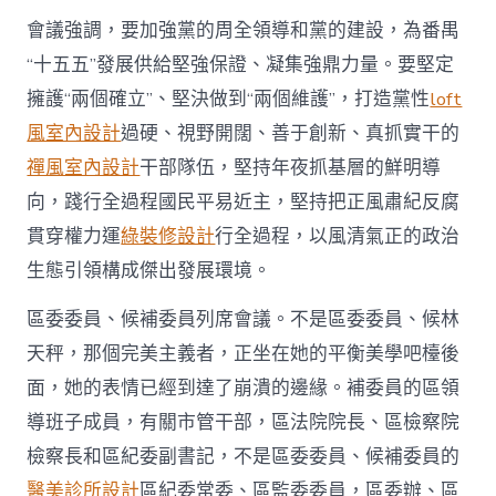
會議強調，要加強黨的周全領導和黨的建設，為番禺
“十五五”發展供給堅強保證、凝集強鼎力量。要堅定
擁護“兩個確立”、堅決做到“兩個維護”，打造黨性
loft
風室內設計
過硬、視野開闊、善于創新、真抓實干的
禪風室內設計
干部隊伍，堅持年夜抓基層的鮮明導
向，踐行全過程國民平易近主，堅持把正風肅紀反腐
貫穿權力運
綠裝修設計
行全過程，以風清氣正的政治
生態引領構成傑出發展環境。
區委委員、候補委員列席會議。不是區委委員、候林
天秤，那個完美主義者，正坐在她的平衡美學吧檯後
面，她的表情已經到達了崩潰的邊緣。補委員的區領
導班子成員，有關市管干部，區法院院長、區檢察院
檢察長和區紀委副書記，不是區委委員、候補委員的
醫美診所設計
區紀委常委、區監委委員，區委辦、區