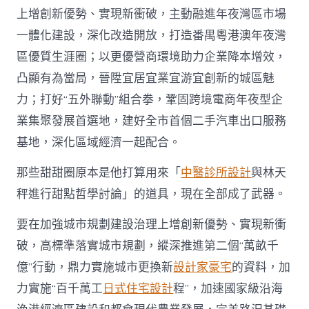
上增創新優勢、實現新衝破，主動融進年夜灣區市場
一體化建設，深化改造開放，打造番禺粵港澳年夜灣
區優質生涯圈；以更優營商環境助力企業降本增效，
凸顯有為當局，晉陞宜居宜業宜游宜創新的城區魅
力；打好“五外聯動”組合拳，鞏固跨境電商年夜型企
業集聚發展首選地，建好全市首個二手汽車出口服務
基地，深化區域經濟一起配合。
那些甜甜圈原本是他打算用來「
中醫診所設計
與林天
秤進行甜點哲學討論」的道具，現在全部成了武器。
要在加強城市規劃建設治理上增創新優勢、實現新衝
破，高標準落實城市規劃，縱深推進第二個“萬畝千
億”行動，鼎力實施城市更換新
設計家豪宅
的資料，加
力實施“百千萬工
日式住宅設計
程”，加速國家級沿海