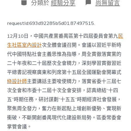
日
分
在
分類於
經驗分享
尚無留言
期
類
〈中
共
廣
requestId:693d92285b5d01.87497515.
州
市
12月10日，中國共產黨番禺區第十四屆委員會第九
民
番
禺
生社區室內設計
次全體會議召開。會議以習近平新時
區
代中國特點社會主義思惟為指導，周全貫徹落實黨的
委
十
二十年夜和二十屆歷次全會精力，深刻學習貫徹習近
JIUYI
俱
平總書記視察廣東和列席第十五屆全國運動會開幕式
意
綠設計師
主要講話主要唆使精力，落實省委十三屆七
診
所
次全會和市委十二屆十次全會安排，認真總結“十四
設
五”時期任務，研討謀劃“十五五”時期經濟社會發展，
計
四
聚焦周全發力，奮力在新起點上增創新優勢、實現新
屆
衝破，不斷開創番禺現代化建設新局勢。區委常委會
九
次
掌管會議。