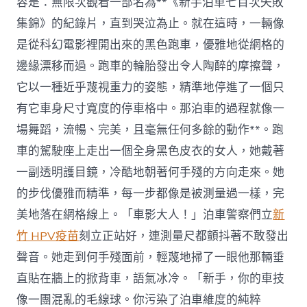
容是：無限次觀看一部名為**《新手泊車七百次失敗
集錦》的紀錄片，直到哭泣為止。就在這時，一輛像
是從科幻電影裡開出來的黑色跑車，優雅地從網格的
邊緣漂移而過。跑車的輪胎發出令人陶醉的摩擦聲，
它以一種近乎蔑視重力的姿態，精準地停進了一個只
有它車身尺寸寬度的停車格中。那泊車的過程就像一
場舞蹈，流暢、完美，且毫無任何多餘的動作**。跑
車的駕駛座上走出一個全身黑色皮衣的女人，她戴著
一副透明護目鏡，冷酷地朝著何手殘的方向走來。她
的步伐優雅而精準，每一步都像是被測量過一樣，完
美地落在網格線上。「車影大人！」泊車警察們立
新
竹 HPV疫苗
刻立正站好，連測量尺都顫抖著不敢發出
聲音。她走到何手殘面前，輕蔑地掃了一眼他那輛垂
直貼在牆上的掀背車，語氣冰冷。「新手，你的車技
像一團混亂的毛線球。你污染了泊車維度的純粹