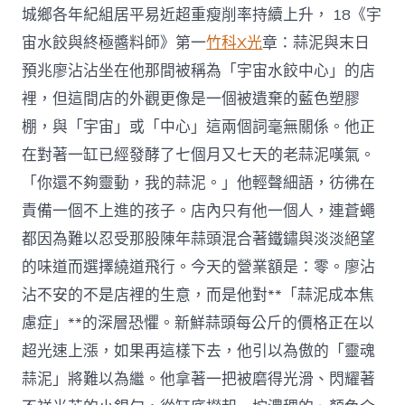
城鄉各年紀組居平易近超重瘦削率持續上升， 18《宇
宙水餃與終極醬料師》第一
竹科X光
章：蒜泥與末日
預兆廖沾沾坐在他那間被稱為「宇宙水餃中心」的店
裡，但這間店的外觀更像是一個被遺棄的藍色塑膠
棚，與「宇宙」或「中心」這兩個詞毫無關係。他正
在對著一缸已經發酵了七個月又七天的老蒜泥嘆氣。
「你還不夠靈動，我的蒜泥。」他輕聲細語，彷彿在
責備一個不上進的孩子。店內只有他一個人，連蒼蠅
都因為難以忍受那股陳年蒜頭混合著鐵鏽與淡淡絕望
的味道而選擇繞道飛行。今天的營業額是：零。廖沾
沾不安的不是店裡的生意，而是他對**「蒜泥成本焦
慮症」**的深層恐懼。新鮮蒜頭每公斤的價格正在以
超光速上漲，如果再這樣下去，他引以為傲的「靈魂
蒜泥」將難以為繼。他拿著一把被磨得光滑、閃耀著