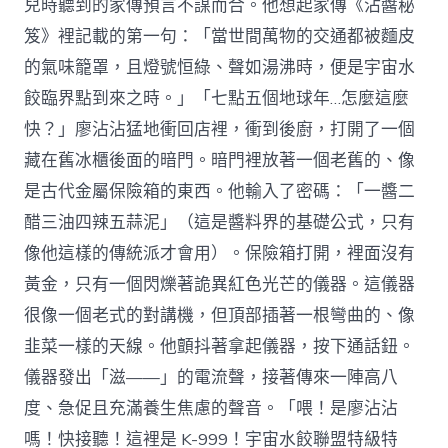
兒時聽到的家傳預言不謀而合。他想起家傳《沾醬秘
笈》裡記載的第一句：「當世間萬物的交通都被麵皮
的氣味籠罩，且燈號恒綠、聲如湯沸時，便是宇宙水
餃臨界點到來之時。」「七點五個地球年…怎麼這麼
快？」廖沾沾猛地衝回店裡，衝到後廚，打開了一個
藏在舊冰櫃後面的暗門。暗門裡放著一個老舊的、像
是古代金屬保險箱的東西。他輸入了密碼：「一醬二
醋三油四辣五蒜泥」（這是醬料界的基礎公式，只有
像他這樣的傳統派才會用）。保險箱打開，裡面沒有
黃金，只有一個閃爍著詭異紅色光芒的儀器。這儀器
很像一個老式的對講機，但頂部插著一根彎曲的、像
韭菜一樣的天線。他顫抖著拿起儀器，按下通話鈕。
儀器發出「滋——」的電流聲，接著傳來一陣高八
度、急促且充滿養生焦慮的聲音。「喂！是廖沾沾
嗎！快接聽！這裡是 K-999！宇宙水餃聯盟特級特