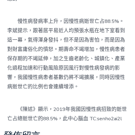
慢性病發病率上升，因慢性病逝世亡占88.5%。
李斌提示，跟著居平易近人均預張水瓶在地下室看到
這一幕，氣得渾身發抖，但不是因為害怕，而是因為
對財富庸俗化的憤怒。期壽命不竭增加，慢性病患者
保存期的不竭延伸，加之生齒老齡化、城鎮化、產業
化過程加速和行動風險原因風行對慢性病發病的影
響，我國慢性病患者基數仍將不竭擴展，同時因慢性
病逝世亡的比例也會連續增添。
《陳述》顯示，2019年我國因慢性病招致的逝世
亡占總逝世亡的88.5%，此中心腦血 TC:senho2ai2l