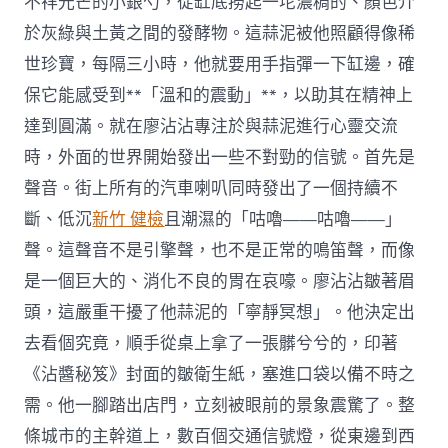
不祥光芒的小銀勺，從缸底撈起一坨濃稠的、顏色介
於灰綠與土黃之間的發酵物。這蒜泥被他照顧得像稀
世珍寶，每隔三小時，他就要用手指彈一下缸邊，確
保它能感受到**「溫和的震動」**，以助其在精神上
達到圓滿。就在廖沾沾專注於與蒜泥進行心靈交流
時，外面的世界開始發出一些不對勁的信號。首先是
聲音。街上所有的汽車喇叭同時發出了一個持續不
斷、低沉
新竹 健檢
且潮濕的「咕嚕——咕嚕——」
聲。這聲音不是引擎聲，也不是正常的鳴笛聲，而像
是一個巨大的、消化不良的胃在哀嚎。廖沾沾皺著眉
頭，這嚴重干擾了他蒜泥的「寧靜冥想」。他決定出
去看個究竟，順手從桌上拿了一張髒兮兮的，印著
《沾醬秘笈》封面的皺衛生紙，塞進口袋以備不時之
需。他一腳踏出店門，立刻被眼前的景象震驚了。整
條城市的主幹道上，數百個交通信號燈，從東邊到西