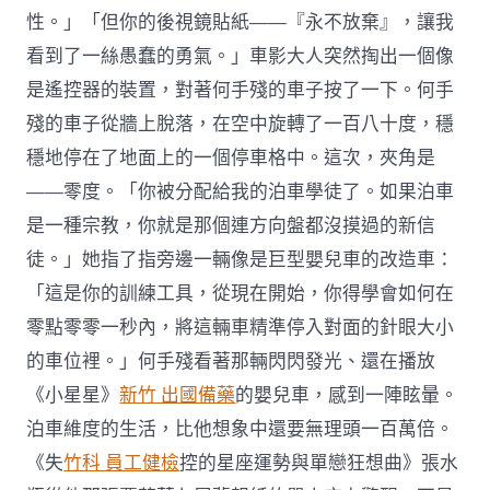
性。」「但你的後視鏡貼紙——『永不放棄』，讓我
看到了一絲愚蠢的勇氣。」車影大人突然掏出一個像
是遙控器的裝置，對著何手殘的車子按了一下。何手
殘的車子從牆上脫落，在空中旋轉了一百八十度，穩
穩地停在了地面上的一個停車格中。這次，夾角是
——零度。「你被分配給我的泊車學徒了。如果泊車
是一種宗教，你就是那個連方向盤都沒摸過的新信
徒。」她指了指旁邊一輛像是巨型嬰兒車的改造車：
「這是你的訓練工具，從現在開始，你得學會如何在
零點零零一秒內，將這輛車精準停入對面的針眼大小
的車位裡。」何手殘看著那輛閃閃發光、還在播放
《小星星》
新竹 出國備藥
的嬰兒車，感到一陣眩暈。
泊車維度的生活，比他想象中還要無理頭一百萬倍。
《失
竹科 員工健檢
控的星座運勢與單戀狂想曲》張水