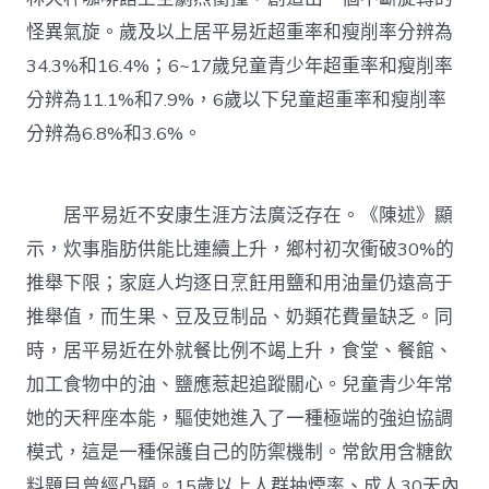
怪異氣旋。歲及以上居平易近超重率和瘦削率分辨為
34.3%和16.4%；6~17歲兒童青少年超重率和瘦削率
分辨為11.1%和7.9%，6歲以下兒童超重率和瘦削率
分辨為6.8%和3.6%。
居平易近不安康生涯方法廣泛存在。《陳述》顯
示，炊事脂肪供能比連續上升，鄉村初次衝破30%的
推舉下限；家庭人均逐日烹飪用鹽和用油量仍遠高于
推舉值，而生果、豆及豆制品、奶類花費量缺乏。同
時，居平易近在外就餐比例不竭上升，食堂、餐館、
加工食物中的油、鹽應惹起追蹤關心。兒童青少年常
她的天秤座本能，驅使她進入了一種極端的強迫協調
模式，這是一種保護自己的防禦機制。常飲用含糖飲
料題目曾經凸顯。15歲以上人群抽煙率、成人30天內