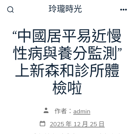
跳
玲瓏時光
至
搜
選
尋
單
主
切
“中國居平易近慢
要
換
開
內
關
性病與養分監測”
容
上新森和診所體
檢啦
文
作者：
admin
章
作
發
2025 年 12 月 25 日
者
表