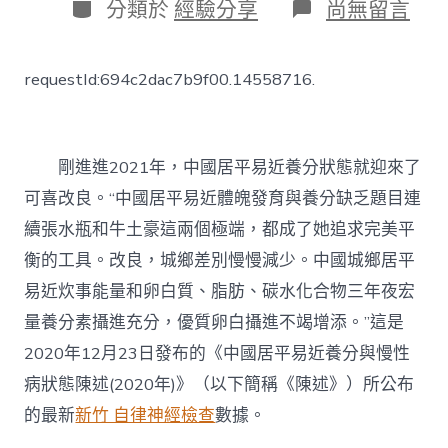
日
分
在
分類於
經驗分享
尚無留言
期
類
〈“中
國
居
requestId:694c2dac7b9f00.14558716.
平
易
近
慢
性
剛進進2021年，中國居平易近養分狀態就迎來了
病
可喜改良。“中國居平易近體魄發育與養分缺乏題目連
與
養
續張水瓶和牛土豪這兩個極端，都成了她追求完美平
分
衡的工具。改良，城鄉差別慢慢減少。中國城鄉居平
監
測”
易近炊事能量和卵白質、脂肪、碳水化合物三年夜宏
上
量養分素攝進充分，優質卵白攝進不竭增添。”這是
新
森
2020年12月23日發布的《中國居平易近養分與慢性
和
病狀態陳述(2020年)》（以下簡稱《陳述》）所公布
診
所
的最新
新竹 自律神經檢查
數據。
體