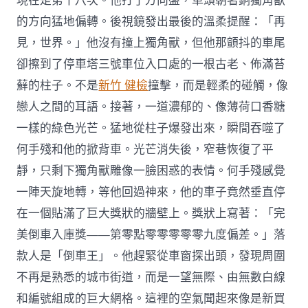
現在是第十八次。他打了方向盤，車頭朝著銅獨角獸
的方向猛地偏轉。後視鏡發出最後的溫柔提醒：「再
見，世界。」他沒有撞上獨角獸，但他那顫抖的車尾
卻擦到了停車塔三號車位入口處的一根古老、佈滿苔
蘚的柱子。不是
新竹 健檢
撞擊，而是輕柔的碰觸，像
戀人之間的耳語。接著，一道濃郁的、像薄荷口香糖
一樣的綠色光芒。猛地從柱子爆發出來，瞬間吞噬了
何手殘和他的掀背車。光芒消失後，窄巷恢復了平
靜，只剩下獨角獸雕像一臉困惑的表情。何手殘感覺
一陣天旋地轉，等他回過神來，他的車子竟然垂直停
在一個貼滿了巨大獎狀的牆壁上。獎狀上寫著：「完
美倒車入庫獎——第零點零零零零零九度偏差。」落
款人是「倒車王」。他趕緊從車窗探出頭，發現周圍
不再是熟悉的城市街道，而是一望無際、由無數白線
和編號組成的巨大網格。這裡的空氣聞起來像是新買