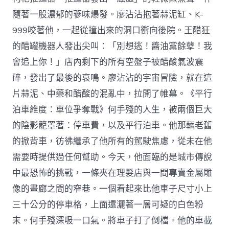
隨著一股濃郁的蔘味爆發。廖沾沾抱著蒜泥缸、K-
999咬著他，一起從撞出來的洞口衝向後院。王醋狂
的醋罐機器人發出尖叫：「別想逃！醬油黨餘孽！我
會追上你！」店內剩下的所有空盤子被醋酸氣波震
碎，發出了最後的哀鳴。廖沾沾的宇宙冒險，就在這
片蒜泥、中藥和醋酸的混亂中，拉開了帷幕。《平行
泊車維度：車位爭奪戰》何手殘的人生，被兩個巨大
的陰影籠罩著：停車費，以及平行泊車。他那輛老舊
的掀背車，彷彿繼承了他所有的駕駛焦慮，從未在他
需要時提供過任何幫助。今天，他面臨的是城市傳說
中最恐怖的挑戰，一條夾在理髮店與一間專賣金屬雕
像的畫廊之間的窄巷。一個看起來比他車子尺寸小上
三十公分的停車格，上面還灑著一層可疑的白色粉
末。何手殘深吸一口氣。將車子打了倒檔。他的車載