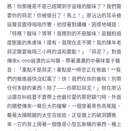
務！你那邊是不是已經聞到宇宙級的酸味了？我們需
要你的蒜泥！你被徵召了！馬上！」廖沾沾的耳朵被
這聲音震得嗡嗡作響，他捏著對講機，困惑地喊道：
「特務？酸味？等等！我聞到的不是酸味！是麵粉過
度膨脹的焦慮味！還有，我現在走不開！我的陳年老
蒜泥需要每隔三小時的溫和震動！」「蒜泥？」對面
傳來K-999崩潰的尖叫聲，帶著濃濃的中藥味電子雜
音：「重點不是蒜泥！重點是**時空正在彎曲！**我
們的推進器快沒紅棗了！快！我們在你的後院！別帶
任何多餘的東西！除了——你那缸蒜泥！」就在廖沾
沾還在糾結要不要帶上他最珍愛的那把銀勺時，外面
的牆壁傳來一聲巨大的撞擊。一個穿著黑色燕尾服、
戴著太陽眼鏡的太空吉娃娃，正從牆上的破洞鑽進
來。它的背上揹著一個像是小型瓦斯桶的東西，桶上