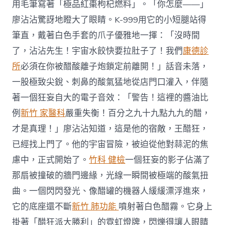
用毛筆寫著「極品紅棗枸杞燃料」。「你怎麼——」
廖沾沾驚訝地瞪大了眼睛。K-999用它的小短腿站得
筆直，戴著白色手套的爪子優雅地一揮：「沒時間
了，沾沾先生！宇宙水餃快要拉肚子了！我們
康德診
所
必須在你被醋酸離子炮鎖定前離開！」話音未落，
一股極致尖銳、刺鼻的酸氣猛地從店門口灌入，伴隨
著一個狂妄自大的電子音效：「警告！這裡的醬油比
例
新竹 家醫科
嚴重失衡！百分之九十九點九九的醋，
才是真理！」廖沾沾知道，這是他的宿敵，王醋狂，
已經找上門了。他的宇宙冒險，被迫從他對蒜泥的焦
慮中，正式開始了。
竹科 健檢
一個狂妄的影子佔滿了
那扇被撞破的牆門邊緣，光線一瞬間被極端的酸氣扭
曲。一個閃閃發光、像醋罐的機器人緩緩漂浮進來，
它的底座還不斷
新竹 肺功能
噴射著白色醋霧。它身上
掛著「醋狂派大勝利」的霓虹燈牌，閃爍得讓人眼睛