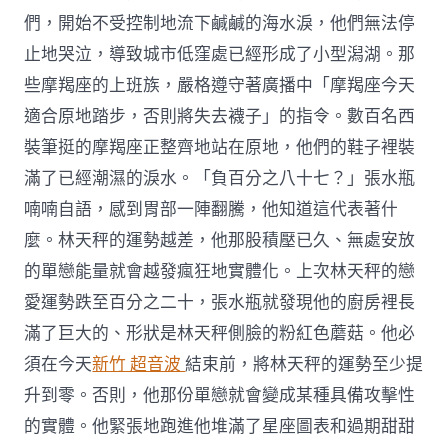
們，開始不受控制地流下鹹鹹的海水淚，他們無法停
止地哭泣，導致城市低窪處已經形成了小型潟湖。那
些摩羯座的上班族，嚴格遵守著廣播中「摩羯座今天
適合原地踏步，否則將失去襪子」的指令。數百名西
裝筆挺的摩羯座正整齊地站在原地，他們的鞋子裡裝
滿了已經潮濕的淚水。「負百分之八十七？」張水瓶
喃喃自語，感到胃部一陣翻騰，他知道這代表著什
麼。林天秤的運勢越差，他那股積壓已久、無處安放
的單戀能量就會越發瘋狂地實體化。上次林天秤的戀
愛運勢跌至百分之二十，張水瓶就發現他的廚房裡長
滿了巨大的、形狀是林天秤側臉的粉紅色蘑菇。他必
須在今天
新竹 超音波
結束前，將林天秤的運勢至少提
升到零。否則，他那份單戀就會變成某種具備攻擊性
的實體。他緊張地跑進他堆滿了星座圖表和過期甜甜