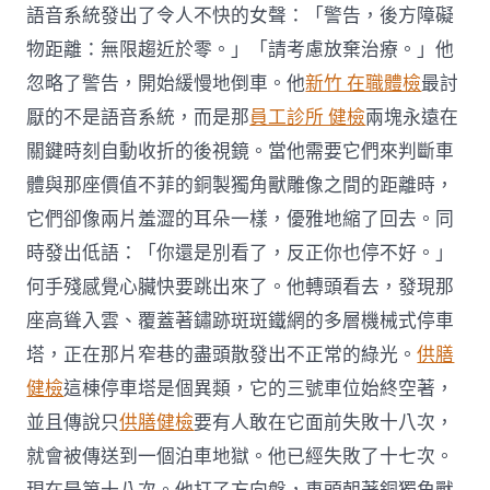
語音系統發出了令人不快的女聲：「警告，後方障礙
物距離：無限趨近於零。」「請考慮放棄治療。」他
忽略了警告，開始緩慢地倒車。他
新竹 在職體檢
最討
厭的不是語音系統，而是那
員工診所 健檢
兩塊永遠在
關鍵時刻自動收折的後視鏡。當他需要它們來判斷車
體與那座價值不菲的銅製獨角獸雕像之間的距離時，
它們卻像兩片羞澀的耳朵一樣，優雅地縮了回去。同
時發出低語：「你還是別看了，反正你也停不好。」
何手殘感覺心臟快要跳出來了。他轉頭看去，發現那
座高聳入雲、覆蓋著鏽跡斑斑鐵網的多層機械式停車
塔，正在那片窄巷的盡頭散發出不正常的綠光。
供膳
健檢
這棟停車塔是個異類，它的三號車位始終空著，
並且傳說只
供膳健檢
要有人敢在它面前失敗十八次，
就會被傳送到一個泊車地獄。他已經失敗了十七次。