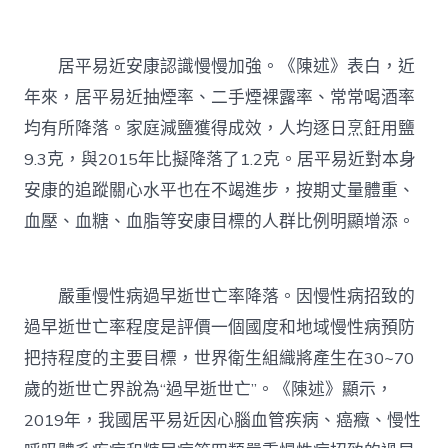
居平易近安康認識慢慢加強。《陳述》表白，近
年來，居平易近抽煙率、二手煙裸露率、常常喝酒率
均有所降落。家庭減鹽獲得成效，人均逐日烹飪用鹽
9.3克，與2015年比擬降落了1.2克。居平易近對本身
安康的追蹤關心水平也在不竭進步，按期丈量體重、
血壓、血糖、血脂等安康目標的人群比例明顯增添。
嚴重慢性病過早逝世亡率降落。因慢性病招致的
過早逝世亡率程度是評價一個國度和地域慢性病預防
把持程度的主要目標，世界衛生組織將產生在30~70
歲的逝世亡界說為“過早逝世亡”。《陳述》顯示，
2019年，我國居平易近因心腦血管疾病、癌癥、慢性