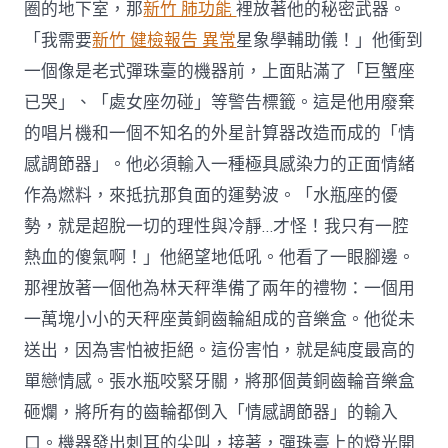
圈的地下室，那
新竹 肺功能
裡放著他的秘密武器。
「我需要
新竹 健檢報告 異常
星象學輔助儀！」他衝到
一個像是老式彈珠臺的機器前，上面貼滿了「巨蟹座
已哭」、「處女座勿碰」等警告標籤。這是他用廢棄
的唱片機和一個不知名的外星計算器改造而成的「情
感調節器」。他必須輸入一種極具感染力的正面情緒
作為燃料，來抵抗那負面的運勢波。「水瓶座的優
勢，就是超脫一切的理性與冷靜…才怪！我只有一腔
熱血的傻氣啊！」他絕望地低吼。他看了一眼腳邊。
那裡放著一個他為林天秤準備了兩年的禮物：一個用
一萬塊小小的天秤座黃銅齒輪組成的音樂盒。他從未
送出，因為害怕被拒絕。這份害怕，就是純度最高的
單戀情感。張水瓶咬緊牙關，將那個黃銅齒輪音樂盒
砸爛，將所有的齒輪都倒入「情感調節器」的輸入
口。機器發出刺耳的尖叫，接著，彈珠臺上的燈光開