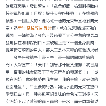
始瘋狂閃爍，發出警告。「能量超載！檢測到極致純
粹的單戀能量！目標：提升天秤座運勢！」在機器的
頂部，一個巨大的、像彩虹一樣的光束筆直地射向天
空。然
新竹 健檢報告 異常
而，就在光束衝出屋頂的一
瞬間，一輛塗滿了金色、裝飾著巨大公牛角的悍馬車
猛地停在咖啡館門口。駕駛座上走下一個全身肌肉、
戴著鑽石項圈的男人，那人正是林天秤的狂熱追求者
——金牛座霸總牛土豪。牛土豪一腳踢開咖啡館的
門，大聲宣布：「天秤！別管那什麼負運勢！我已經
用一百噸的純金箔買下了今天所有的壞運氣！」「從
現在開始，你的運勢由我主宰！我的金錢，就是你的
正面能量！」牛土豪的行為，讓張水瓶的光束在空中
瞬間扭曲，與一種夾雜著銅臭味的金色光芒對撞。天
空開始下起了荒謬的雨。雨點不是水，而是閃耀著淚