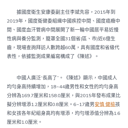
檢
啦〉
中
據國度衛生安康委副主任李斌先容，2015年到
2019年，國度衛健委組織中國疾控中間、國度癌癥中
間、國度血汗管病中間展開了新一輪中國居平易近慢
性病與養分監測，籠罩全國31個省(區、市)近6億生
齒，現場查詢拜訪人數跨越60萬，具有國度和省級代
表性，依據監測成果編寫構成了《陳述》。
中國人廣泛“長高了”。《陳述》顯示，中國成人
均勻身高持續增加，18~44歲男性和女性的均勻身高
分辨為169.7厘米和158.0厘米，與2015年發布成果比
擬分辨增添1.2厘米和0.8厘米。6~17歲男
安慎 健檢
孩
和女孩各年紀組身高均有增添，均勻增添值分辨為1.6
厘米和1.0厘米。