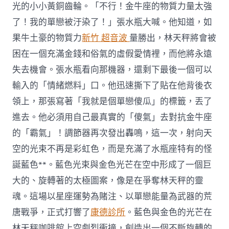
光的小小黃銅齒輪。「不行！金牛座的物質力量太強
了！我的單戀被汙染了！」張水瓶大喊。他知道，如
果牛土豪的物質力
新竹 超音波
量勝出，林天秤將會被
困在一個充滿金錢和俗氣的虛假愛情裡，而他將永遠
失去機會。張水瓶看向那機器，還剩下最後一個可以
輸入的「情緒燃料」口。他迅速撕下了貼在他背後衣
領上，那張寫著「我就是個單戀傻瓜」的標籤，丟了
進去。他必須用自己最真實的「傻氣」去對抗金牛座
的「霸氣」！調節器再次發出轟鳴，這一次，射向天
空的光束不再是彩虹色，而是充滿了水瓶座特有的怪
誕藍色**。藍色光束與金色光芒在空中形成了一個巨
大的、旋轉著的太極圖案，像是在爭奪林天秤的靈
魂。這場以星座運勢為賭注、以單戀能量為武器的荒
唐戰爭，正式打響了
康德診所
。藍色與金色的光芒在
林天秤咖啡館上空劇烈衝撞，創造出一個不斷旋轉的