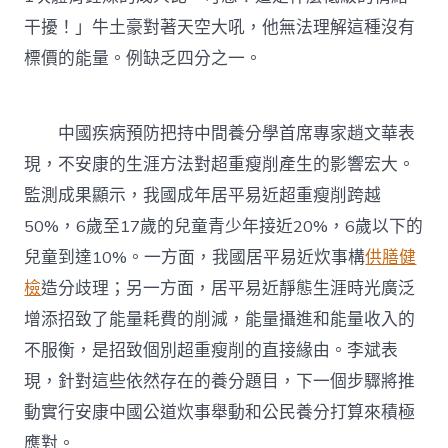
干擾！」牛土豪對著天空大吼，他無法理解這種沒有
標價的能量。例缺乏四分之一。
中國疾病預防把持中間養分學首席專家趙文華表
現，不安康的生涯方法對超重瘦削產生的影響宏大。
監測成果顯示，我國成年居平易近超重瘦削跨越
50%，6歲至17歲的兒童青少年接近20%，6歲以下的
兒童到達10%。一方面，我國居平易近炊事構
供膳健
檢
造分歧理；另一方面，居平易近靜態生涯時光廣泛
增添招致了能量耗費的削減，能量攝進和能量收入的
不服衡，是招致個別超重瘦削的直接緣由。李斌表
現，針對這些依然存在的養分題目，下一個步驟將推
動實行安康中國公道炊事舉動和公民養分打算來積極
應對。