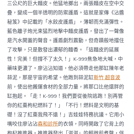
三公尺的巨大麵皮。他猛地擲出，兩張麵皮在空中交
疊，變成一個半透明的防禦護盾。這就是家傳《沾醬
秘笈》中記載的「水餃皮護盾」，薄韌而充滿彈性。
藍色離子炮光束猛烈地擊中麵皮護盾，發出了一聲像
是汽水開蓋的聲音。護盾劇烈震動，但奇蹟般地擋住
了攻擊，只是散發出濃郁的麵香。「這麵皮的延展
性！完美！但撐不了太久！」K-999焦急地大喊，中
藥味更濃了。廖沾沾知道，他必須帶走他那缸陳年老
蒜泥，那是宇宙的希望。他跑到蒜泥缸
新竹 超音波
前，使出他搬運食材的全部力量，將那口比他還胖的
缸抱起。「走！K-999！我們要從後院逃跑！別再管
你的紅棗枸杞燃料了！」「不行！燃料是文明的基
礎！沒了紅棗我飛不遠！」吉娃娃特務抗議。它用小
嘴咬住廖沾沾
森和診所
的衣領，同時開啟了它背上的
枸杞推進器。推進器發出「滋滋」的輕微煎煮聲，伴