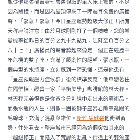
瓶從他那張覆蓋著七層舊報紙的單人床上驚醒，不是
因為鬧鐘，而是因為屋頂傳來了一陣震耳欲聾的廣播
聲。「緊急！緊急！今日星座運勢超級大修正！所有
天秤座請注意！由於月球剛剛打了一個噴嚏，您的戀
愛機率從昨日的百分之九十九點九，陡降至負百分之
八十七！」廣播員的聲音聽起來像是一個正在經歷中
年危機的雙子座，充滿了戲劇性的絕望。張水瓶，一
個典型的水瓶座，立刻感到一陣恐慌，這是他患有
「星座預報壓力症候群」後的標準反應。他單戀著住
在隔壁棟、經營一家「平衡美學」咖啡館的林天秤。
林天秤完美得像是從黃金分割線中走出來的藝術品。
而張水瓶的人生，則像一團被獅子座暴君隨意亂踢的
毛線球，充滿了混亂與錯位。
新竹 猛健樂
他衝到窗
邊，往外看去。整座城市已經因為這個突如其來的
「超級修正」而陷入了荒謬的混亂。街道上的雙魚座