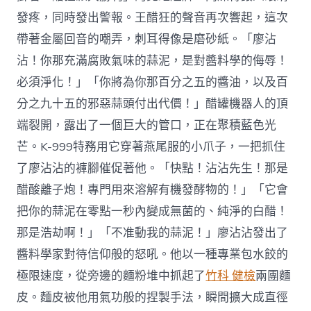
發疼，同時發出警報。王醋狂的聲音再次響起，這次
帶著金屬回音的嘲弄，刺耳得像是磨砂紙。「廖沾
沾！你那充滿腐敗氣味的蒜泥，是對醬料學的侮辱！
必須淨化！」「你將為你那百分之五的醬油，以及百
分之九十五的邪惡蒜頭付出代價！」醋罐機器人的頂
端裂開，露出了一個巨大的管口，正在聚積藍色光
芒。K-999特務用它穿著燕尾服的小爪子，一把抓住
了廖沾沾的褲腳催促著他。「快點！沾沾先生！那是
醋酸離子炮！專門用來溶解有機發酵物的！」「它會
把你的蒜泥在零點一秒內變成無菌的、純淨的白醋！
那是浩劫啊！」「不准動我的蒜泥！」廖沾沾發出了
醬料學家對待信仰般的怒吼。他以一種專業包水餃的
極限速度，從旁邊的麵粉堆中抓起了
竹科 健檢
兩團麵
皮。麵皮被他用氣功般的捏製手法，瞬間擴大成直徑