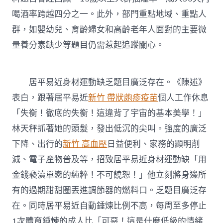
喝酒率跨越四分之一。此外，部門重點地域、重點人
群，如嬰幼兒、育齡婦女和高齡老年人面對的主要微
量養分素缺少等題目仍需惹起追蹤關心。
居平易近身材運動缺乏題目廣泛存在。《陳述》
表白，跟著居平易近
新竹 帶狀皰疹疫苗
個人工作休息
「失衡！徹底的失衡！這違背了宇宙的基本美學！」
林天秤抓著她的頭髮，發出低沉的尖叫。強度的廣泛
下降、出行的
新竹 高血壓
日益便利、家務的顯明削
減、電子產物普及等，招致居平易近身材運動缺「用
金錢褻瀆單戀的純粹！不可饒恕！」他立刻將身邊所
有的過期甜甜圈丟進調節器的燃料口。乏題目廣泛存
在。同時居平易近自動錘煉比例不高，每周至多停止
1次體育錘煉的成人比「可惡！這是什麼低級的情緒