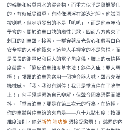
的輪胎和劣質香水的混合物，而重力似乎是隨機變化
的，有時感覺很重，有時像漂浮在游泳池裡。他試圖
按喇叭，但喇叭發出的不是「叭叭」，而是他童年時
學會的、關於泊車口訣的魔性兒歌。四面八方傳來了
刺耳的剎車聲，接著，一群穿著反光背心和戴著白色
安全帽的人朝他衝來。這些人手裡拿的不是警棍，而
是長長的測量尺和巨大的電子角度儀，臉上的表情極
度嚴肅。「違反泊車維度基本法！斜停入庫！罪大惡
極！」領頭的泊車警察用一個擴音器大喊，聲音充滿
機械感。「我、我沒有斜停！我只是垂直停在了牆壁
上！」何手殘趕緊為自己辯解，但聲音因為恐懼而顫
抖。「垂直泊車？那是在第三次元的行為，在這裡，
你的車體與停車線的夾角是——八十九點七度！按照
維度法則，你必
新竹 肺功能
須接受懲罰！」懲罰的內