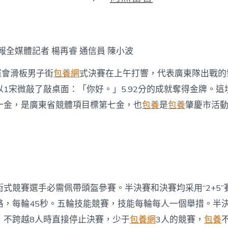
期
〈中
國
首
S
包
報全媒體記者 楊再睿 通信員 陳小波
養
經
運會滑板男子街
包養網
式決賽在上午打響，代表廣東隊出戰的
歷
位
1宋微敲了敲桌面：「你好。」5.92分的成就奪得金牌。這
奧
十金，是廣東省競體項目標第七金，也
包養
是
包養
肇慶市活
運
滑
板
選
手
曾
文
蕙
式競賽選手必需佩帶頭盔參賽。半決賽和決賽均采用“2+5”
全
運
路，每輪45秒。五輪技能競賽，技能每輪每人一個舉措。半
會
奪
，不跨越8人時直接停止決賽，少于
包養網
3人的競賽，
包養