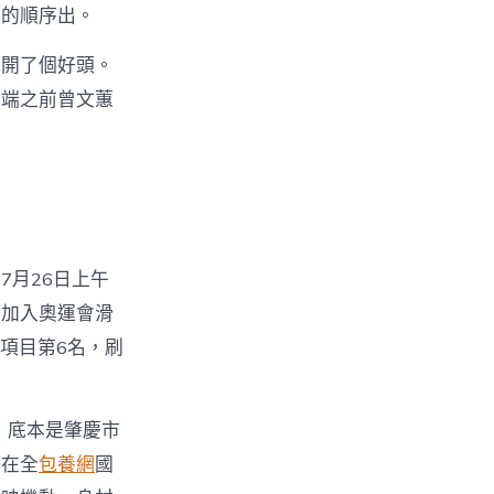
反的順序出。
冠開了個好頭。
開端之前曾文蕙
7月26日上午
與加入奧運會滑
式項目第6名，刷
，底本是肇慶市
隊在全
包養網
國