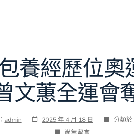
S包養經歷位奧
曾文蕙全運會
發
分
：
admin
2025 年 4 月 18 日
分類於
表
類
日
在
尚無留言