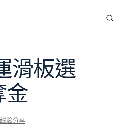
搜
尋
切
換
開
關
運滑板選
奪金
經驗分享