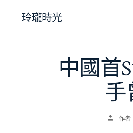
跳
至
玲瓏時光
主
要
內
容
中國首
手
文
作者
章
作