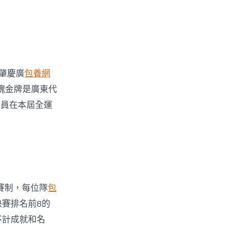
肇慶廣
包養網
塊金牌是廣東代
動員在本屆全運
賽制，每位隊
包
決賽排名前8的
不計成就和名