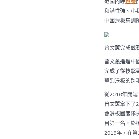
范圍內睜
包養
和諧性強、小
中國滑板集訓
曾文蕙完成競
曾文蕙進進中
完成了從技擊
擊到滑板的跨
從2018年開
曾文蕙拿下了2
會滑板國度隊
目第一名，終
2019年，