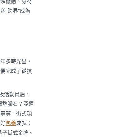
反映機動、身材
遂“跨界”成為
半年多時光里，
，便完成了從技
板活動員后，
標墊腳石？亞運
員等等。街式項
的好
包養
成就；
男子街式金牌。