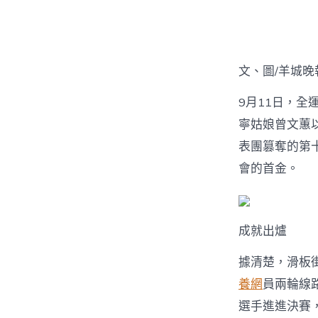
者
文、圖/羊城晚
9月11日，全
寧姑娘曾文蕙以
表團篡奪的第
會的首金。
成就出爐
據清楚，滑板街
養網
員兩輪線
選手進進決賽