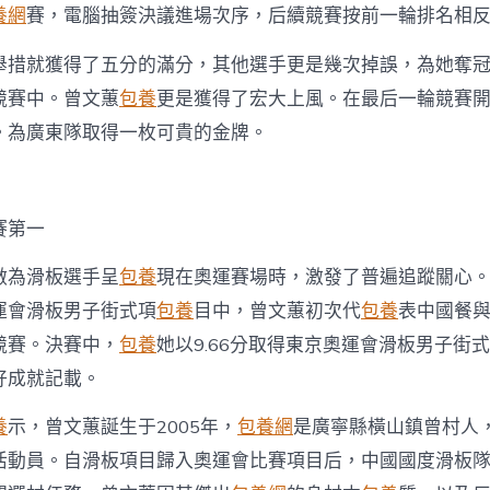
金〉
養網
賽，電腦抽簽決議進場次序，后續競賽按前一輪排名相
中
舉措就獲得了五分的滿分，其他選手更是幾次掉誤，為她奪
競賽中。曾文蕙
包養
更是獲得了宏大上風。在最后一輪競賽
。為廣東隊取得一枚可貴的金牌。
賽第一
做為滑板選手呈
包養
現在奧運賽場時，激發了普遍追蹤關心。
運會滑板男子街式項
包養
目中，曾文蕙初次代
包養
表中國餐
競賽。決賽中，
包養
她以9.66分取得東京奧運會滑板男子街
好成就記載。
養
示，曾文蕙誕生于2005年，
包養網
是廣寧縣橫山鎮曾村人
活動員。自滑板項目歸入奧運會比賽項目后，中國國度滑板