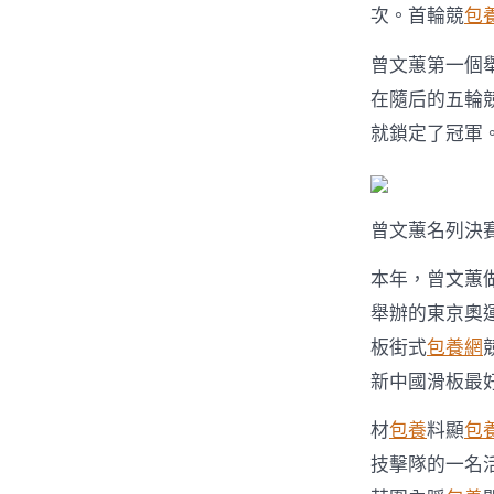
次。首輪競
包
曾文蕙第一個
在隨后的五輪
就鎖定了冠軍
曾文蕙名列決
本年，曾文蕙
舉辦的東京奧
板街式
包養網
新中國滑板最
材
包養
料顯
包
技擊隊的一名