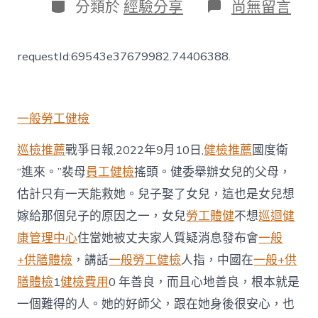
日
分
在
分類於
經驗分享
尚無留言
期
類
〈中
國
5
requestId:69543e37679982.74406388.
支
應
急
醫
療
一般勞工健檢
隊
獲
巡檢推薦
戰爭日報,2022年9月10日,
健檢推薦
國度衛
世
“進來。”裴母
員工健檢
搖頭。健委舉辦女兒的父母，
衛
組
估計只有一天能救她。兒子娶了女兒，這也是女兒想
織
嫁給那個兒子的原因之一，女兒
勞工體健
不想
巡迴健
瘧
疾
康管理中心
住當她被丈夫家人質疑消息發布會
一般
打
消
+供膳體檢
，講話
一般勞工健檢
人指，中國在
一般+供
秀
膳體檢
1
健檢費用
0 年善良，而且心地善良，根本就是
傳
醫
一個難得的人。她的好師父，跟在她身後很安心，也