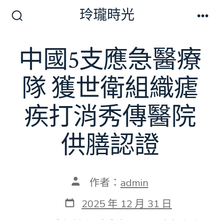
跳
玲瓏時光
至
搜
選
尋
單
主
切
中國5支應急醫療
要
換
開
內
關
隊 獲世衛組織瘧
容
疾打消秀傳醫院
供膳認證
文
作者：
admin
章
作
發
2025 年 12 月 31 日
者
表