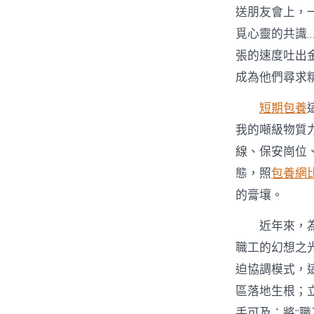
送朋友會上，
覓心靈的共識…
張的速度吐出
成為他們尋求
短期包養
我的噸級物質
線、保安崗位
態，照
包養網
的膏壤。
近年來，
職工的幻想之
迫協調模式，
區落地生根；
手可及；將“職