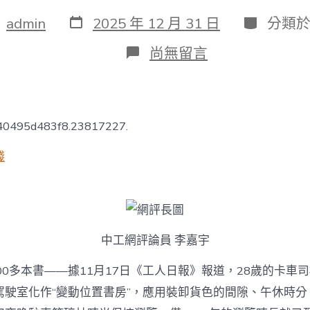
發
分
：
admin
2025 年 12 月 31 日
分類
表
類
日
在
尚無留言
期
〈中
工
網
評
丨
540495d483f8.23817227.
專
包
錢
養
app
卡
車
司
機
中工網評論員 李嘉宇
5
年
00多本書——據11月17日《工人日報》報道，28歲的卡車
唸
書
駕駛室化作“變動位置書房”，應用裝卸貨色的間隙、午休時分
400