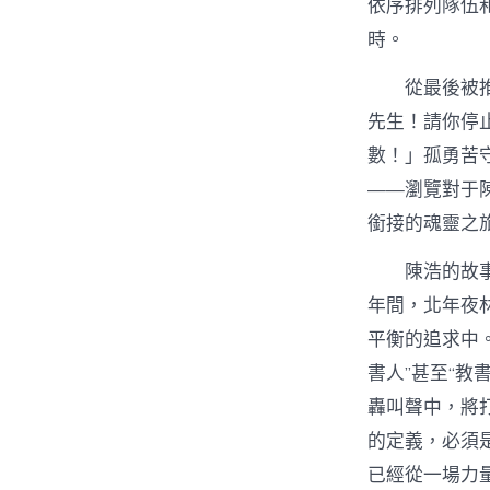
依序排列隊伍和
時。
從最後被
先生！請你停
數！」孤勇苦
——瀏覽對于
銜接的魂靈之
陳浩的故
年間，北年夜
平衡的追求中
書人”甚至“教
轟叫聲中，將
的定義，必須
已經從一場力