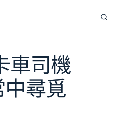
搜
尋
切
換
開
關
卡車司機
常中尋覓