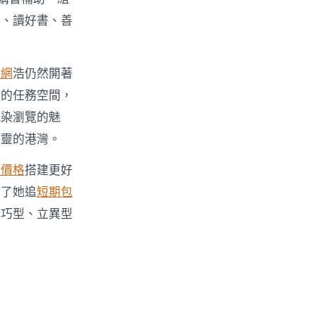
書、讀好書、善
養網
浩仍然開著
計的任務空間，
感染瀏覽的魅
心靈的港灣。
養價格
搭建更好
成了她追
短期包
技巧型、立異型