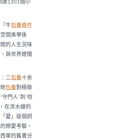
達1301個小
的「牛
包養條件
的空間美學係
行間的人生況味
話、與世界遼闊
者：二
包養
十余
得
她
包養
對極致
守門人”到“唸
們，在流水線的
對「愛」這個詞
謬的戀愛考驗，
京西單的舊書分