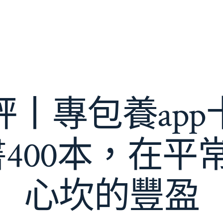
評丨專包養app
書400本，在平
心坎的豐盈