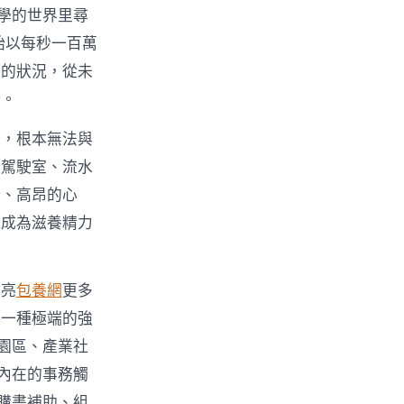
學的世界里尋
始以每秒一百萬
遭的狀況，從未
所。
氣，根本無法與
處駕駛室、流水
康、高昂的心
能成為滋養精力
點亮
包養網
更多
了一種極端的強
流園區、產業社
內在的事務觸
購書補助、組