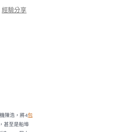
於
經驗分享
司機陳浩，將4
包
，甚至是船埠