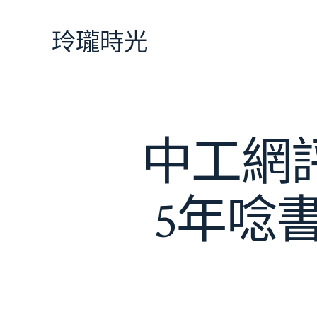
跳
至
玲瓏時光
主
要
內
容
中工網
5年唸