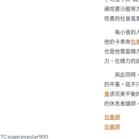
織唸書沙龍等
唸書的社會風
每小我的
他的卡車奔
包
也是他豐盈精
力，在精力的
與此同時
的平臺。這不
養
求完美平衡
的休息者雄師
包養網
包養網
TC:sugarpopular900