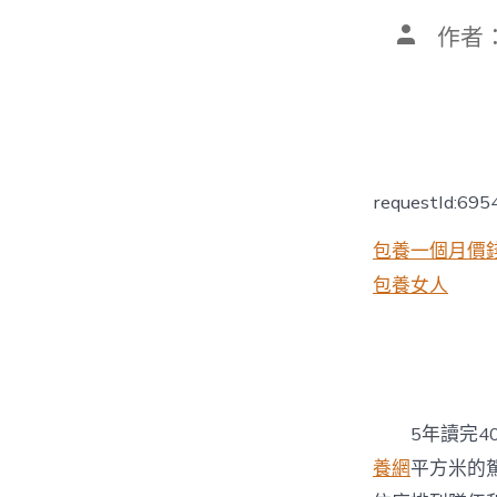
文
作者
章
作
者
requestId:69
包養一個月價
包養女人
5年讀完4
養網
平方米的