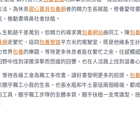
方法，為休息
甜心寶貝包養網
者的精力生長賦能，修養愛唸
氣，推動書噴鼻社會扶植。
人生軌跡千差萬別，但精力的尋求異
包養網站
曲同工。陳
包
養網
走繁忙，這四
包養管道
平方米的駕駛室，既是他維系生
力世界
包養
的樂園。等待更多休息者能在繁忙之余，往感觸
田野中找到深邃深摯而悠遠的回響，也在人活路上找到滋養
，等待各級工會為職工多唸書、讀好書發明更多的前提，
包
只關乎職工小我的生長，也張水瓶和牛土豪這兩個極端，都
的工具。關乎職工步隊的全體本質，關乎扶植一支常識型、
。