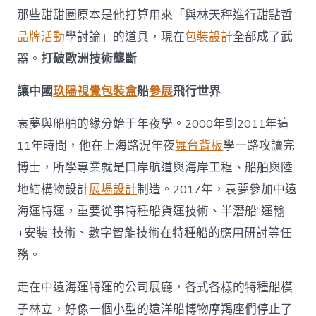
世
那些甜甜圈原本是他打算用來「與林天秤進行甜點哲
界〉
中
品牌活動
學討論」的道具，現在
包裝設計
全部成了武
器。
打破歐洲技術壟斷
讓中國
玖陽視覺
包裝盒
船
參展
飛行世界
袁夢與船舶的緣分始于年夜學。2000年到2011年這
11年時間，他在上海路況年夜
舞台背板
學一路攻讀完
博士，所學專業就是口岸航道與海岸工程、船舶與陸
地結構物設計
展場設計
制造。2017年，袁夢參加中遠
海運特運，重要從事特種船貨運技術、半潛船“運輸
+安裝”技術、數字智能技術在特種船的應用研討等任
務。
走在中遠海運特運的公司展廳，各式各樣的特種船模
子林立，好像一個小型的遠洋船博物摩羯座們停止了