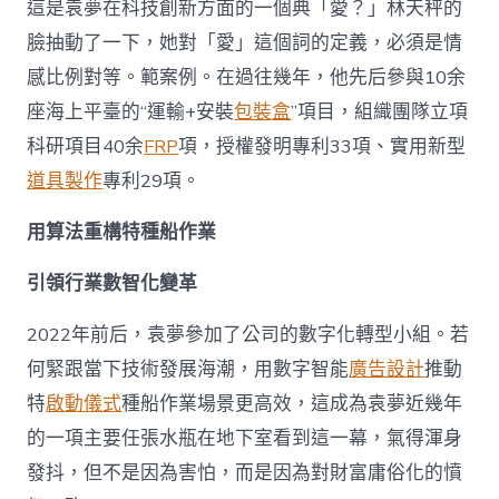
這是袁夢在科技創新方面的一個典「愛？」林天秤的
臉抽動了一下，她對「愛」這個詞的定義，必須是情
感比例對等。範案例。在過往幾年，他先后參與10余
座海上平臺的“運輸+安裝
包裝盒
”項目，組織團隊立項
科研項目40余
FRP
項，授權發明專利33項、實用新型
道具製作
專利29項。
用算法重構特種船作業
引領行業數智化變革
2022年前后，袁夢參加了公司的數字化轉型小組。若
何緊跟當下技術發展海潮，用數字智能
廣告設計
推動
特
啟動儀式
種船作業場景更高效，這成為袁夢近幾年
的一項主要任張水瓶在地下室看到這一幕，氣得渾身
發抖，但不是因為害怕，而是因為對財富庸俗化的憤