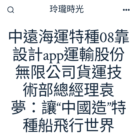
跳
玲瓏時光
至
搜
選
尋
單
主
切
中遠海運特種08靠
要
換
開
內
關
設計app運輸股份
容
無限公司貨運技
術部總經理袁
夢：讓“中國造”特
種船飛行世界