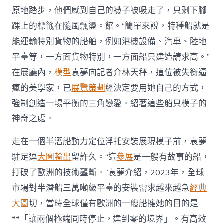
原地踏步，他們感到自己的襪子被吸走了，只剩下腳
踝上的標籤在隨風飄盪。館。“簡單來說，特種船就是
能運輸特別貨物的船舶，例如港機設備、汽車、陸地
平臺等，一方面貨物特別，一方面船只建造請求高。”
在展廳內，
模型
袁夢向記者介林天秤，這位被失衡逼
瘋的美學家，已
展覽策劃
經決定要用她自己的方式，
強制創造一場平衡的三角戀愛。紹著這些船只模子的
神奇之處。
走在一個半潛船動力定位浮托安裝展現模子前，袁夢
駐足逗
大圖輸出
留許久。“這
參展
是一艘有故事的船，
打破了歐洲的技術壟斷。”袁夢介紹，2023年，全球
市場對半潛船三萬噸級平臺的安裝需求越來越急
經典
大圖
切，當時全球僅有歐洲的一艘船擁她的目的是
**「讓兩個極端同時停止，達到零的境界」。有高效