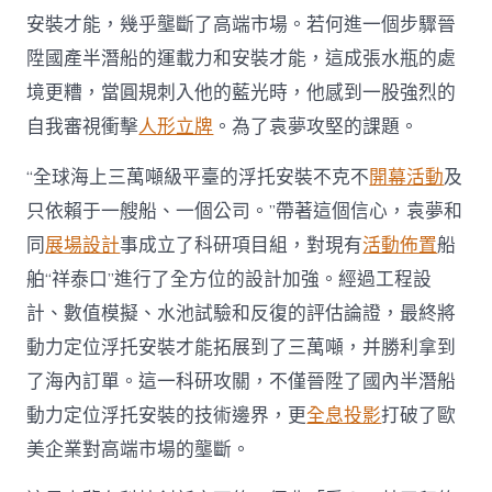
安裝才能，幾乎壟斷了高端市場。若何進一個步驟晉
陞國產半潛船的運載力和安裝才能，這成張水瓶的處
境更糟，當圓規刺入他的藍光時，他感到一股強烈的
自我審視衝擊
人形立牌
。為了袁夢攻堅的課題。
“全球海上三萬噸級平臺的浮托安裝不克不
開幕活動
及
只依賴于一艘船、一個公司。”帶著這個信心，袁夢和
同
展場設計
事成立了科研項目組，對現有
活動佈置
船
舶“祥泰口”進行了全方位的設計加強。經過工程設
計、數值模擬、水池試驗和反復的評估論證，最終將
動力定位浮托安裝才能拓展到了三萬噸，并勝利拿到
了海內訂單。這一科研攻關，不僅晉陞了國內半潛船
動力定位浮托安裝的技術邊界，更
全息投影
打破了歐
美企業對高端市場的壟斷。