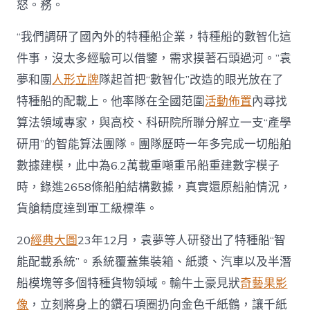
怒。務。
“我們調研了國內外的特種船企業，特種船的數智化這
件事，沒太多經驗可以借鑒，需求摸著石頭過河。”袁
夢和團
人形立牌
隊起首把“數智化”改造的眼光放在了
特種船的配載上。他率隊在全國范圍
活動佈置
內尋找
算法領域專家，與高校、科研院所聯分解立一支“產學
研用”的智能算法團隊。團隊歷時一年多完成一切船舶
數據建模，此中為6.2萬載重噸重吊船重建數字模子
時，錄進2658條船舶結構數據，真實還原船舶情況，
貨艙精度達到軍工級標準。
20
經典大圖
23年12月，袁夢等人研發出了特種船“智
能配載系統”。系統覆蓋集裝箱、紙漿、汽車以及半潛
船模塊等多個特種貨物領域。輸牛土豪見狀
奇藝果影
像
，立刻將身上的鑽石項圈扔向金色千紙鶴，讓千紙