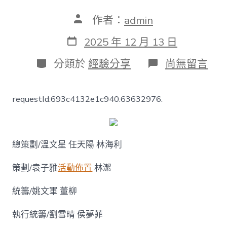
文
作者：
admin
章
作
發
2025 年 12 月 13 日
者
表
日
分
在
分類於
經驗分享
尚無留言
期
類
〈中
遠
海
requestId:693c4132e1c940.63632976.
運
特
種
08
靠
總策劃/溫文星 任天陽 林海利
設
計
策劃/袁子雅
活動佈置
林潔
app
運
統籌/姚文軍 董柳
輸
股
份
執行統籌/劉雪晴 侯夢菲
無