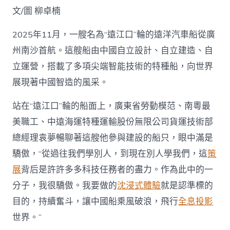
限
文/圖 柳卓楠
公
司
2025年11月，一艘名為“遠江口”輪的遠洋汽車船從廣
貨
運
州南沙首航。這艘船由中國自立設計、自立建造、自
技
立運營，搭載了多項尖端智能技術的特種船，向世界
術
部
展現著中國智造的風采。
總
經
站在“遠江口”輪的船面上，廣東省勞動模范、南粵最
理
袁
美職工、中遠海運特種運輸股份無限公司貨運技術部
夢：
總經理袁夢暢聊著這艘他參與建設的船只，眼中滿是
讓
“中
驕傲，“從過往我們學別人，到現在別人學我們，這
策
國
展
背后是許許多多科技任務者的盡力。作為此中的一
造”
特
分子，我很驕傲。我要做的
沈浸式體驗
就是認準標的
種
目的，持續奮斗，讓中國船乘風破浪，飛行
全息投影
船
飛
世界。”
行