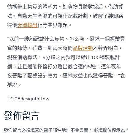
鶴攜帶上物質的誘惑力。進貨物具體數據后，借助算
法可自動天生全船的可視化配載計劃，破解了裝卸路
徑優
大圖輸出
化等業界難題。
“以前一艘船配載什么貨物、怎么裝，需求一個經驗豐
富的師傅，花費一到兩天時間
品牌活動
才幹弄明白。
現在借助算法，5分鐘之內就可以給出100種裝載計
劃。並且還能擇優打分選出最合適的5種。這年夜年
夜晉陞了配載設計效力，運輸效益也能獲得晉陞。”袁
夢說。
TC:08designfollow
發佈留言
發佈留言必須填寫的電子郵件地址不會公開。
必填欄位標示為
*