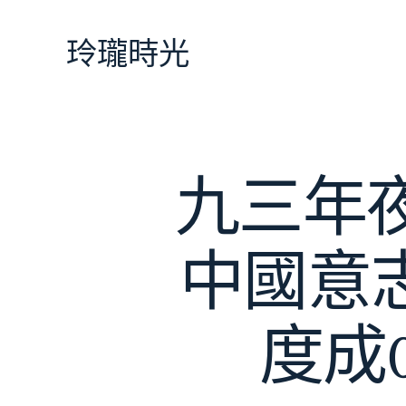
跳
至
玲瓏時光
主
要
內
容
九三年
中國意
度成