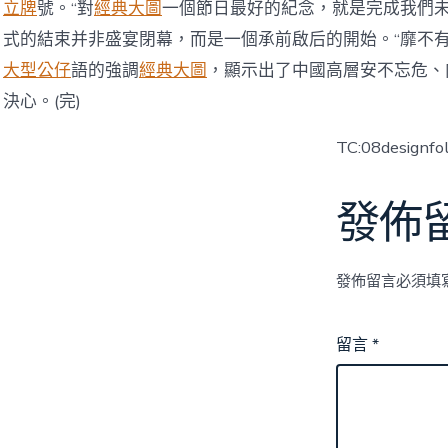
立牌
號。“對
經典大圖
一個節日最好的紀念，就是完成我們未
式的結束并非盛宴閉幕，而是一個承前啟后的開始。“靡不有
大型公仔
語的強調
經典大圖
，顯示出了中國高層安不忘危、
決心。(完)
TC:08designfo
發佈
發佈留言必須填
留言
*