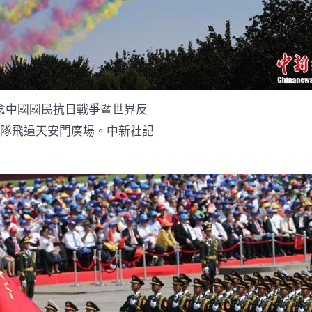
國
成
長
門
戶
網
－
國
念中國國民抗日戰爭暨世界反
度
成
梯隊飛過天安門廣場。中新社記
08
靠
設
計
影
像
長
門
戶〉
中