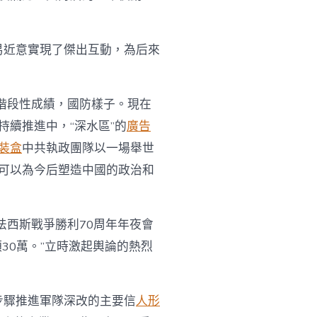
易近意實現了傑出互動，為后來
階段性成績，國防樣子。現在
續推進中，“深水區”的
廣告
裝盒
中共執政團隊以一場舉世
可以為今后塑造中國的政治和
法西斯戰爭勝利70周年年夜會
30萬。”立時激起輿論的熱烈
步驟推進軍隊深改的主要信
人形