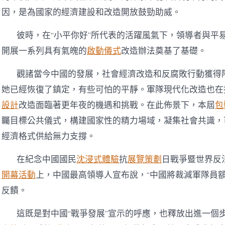
因，是為國家的經濟建設和改造開放鼓勁助威。
彼時，在“小平你好”所代表的活躍風氣下，領導者與平
開展一系列具有氣魄的
啟動儀式
改造辦法奠基了基礎。
觀諸當今中國的發展，社會經濟改造和反腐敗行動獲得
她已經恢復了鎮定，有些可怕的平靜。軍隊現代化改造也在持
設計
改造面臨著更年夜的機遇和挑戰。在此佈景下，本屆
包
矚目標公共儀式，構建國家性的精力場域，凝集社會共識，
經濟格式供給無力支撐。
在紀念中國國民
沈浸式體驗
抗
展覽策劃
日戰爭暨世界反
開幕活動
上，中國最高領導人宣布說，“中國將裁減軍隊員額
反饋。
這既是對中國“戰爭發展”宣示的呼應，也釋放出進一個