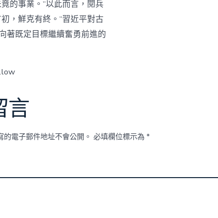
竟的事業。”以此而言，閱兵
初，鮮克有終。”習近平對古
向著既定目標繼續奮勇前進的
llow
留言
寫的電子郵件地址不會公開。
必填欄位標示為
*