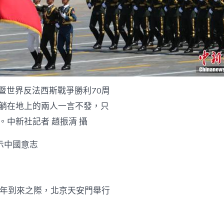
暨世界反法西斯戰爭勝利70周
躺在地上的兩人一言不發，只
中新社記者 趙振清 攝
示中國意志
周年到來之際，北京天安門舉行