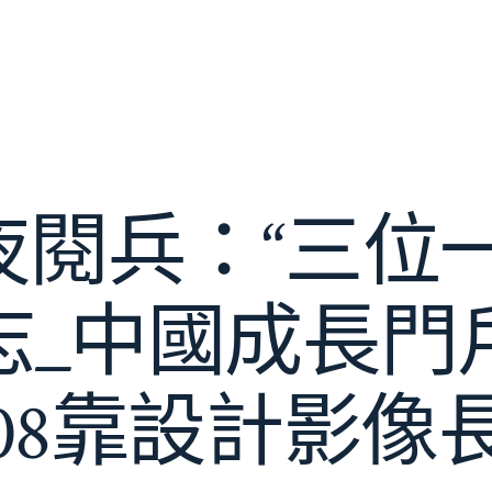
夜閱兵：“三位一
志_中國成長門
08靠設計影像