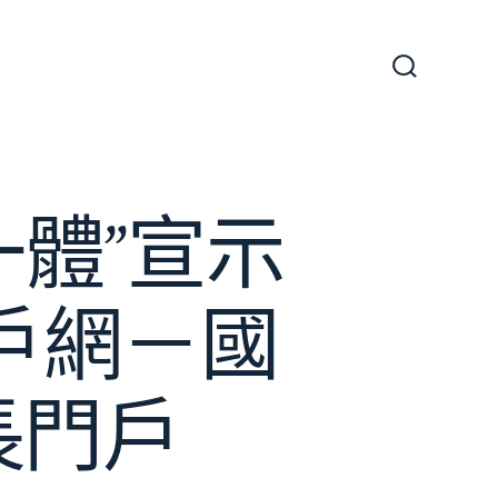
搜
尋
切
換
開
關
體”宣示
戶網－國
長門戶