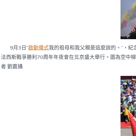
9月3日“
啟動儀式
我的祖母和我父親是這麼說的。”，紀
法西斯戰爭勝利70周年年夜會在北京盛大舉行。圖為空中
者 劉震攝