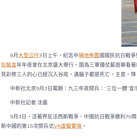
9月
大型公仔
3日上午，紀念中
場地佈置
國國民抗日戰爭
包裝盒
年年夜會在北京盛大舉行。圖為三軍儀仗藍雨華看著
見彩修三人的心已經沉入谷底，滿腦子都是死亡。主意。隊。
中新社北京9月3日電題：九三年夜閱兵：“三位一體”宣
中新社記者 沈嘉
9月3日，活著界反法西斯戰爭、中國抗日戰爭勝利70
新中國的第15次閱兵式
VR虛擬實境
。