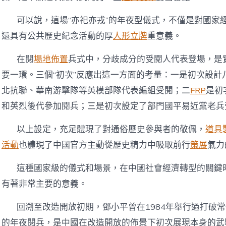
可以說，這場“亦祀亦戎”的年夜型儀式，不僅是對國家
還具有公共歷史紀念活動的厚
人形立牌
重意義。
在閱
場地佈置
兵式中，分歧成分的受閱人代表登場，是
要一環。三個“初次”反應出這一方面的考量：一是初次設計
北抗聯、華南游擊隊等英模部隊代表編組受閱；二
FRP
是初
和英烈後代參加閱兵；三是初次設定了部門國平易近黨老兵
以上設定，充足體現了對通俗歷史參與者的敬佩，
道具
活動
也體現了中國官方主動從歷史精力中吸取前行
策展
氣力
這種國家級的儀式和場景，在中國社會經濟轉型的關鍵
有著非常主要的意義。
回溯至改造開放初期，鄧小平曾在1984年舉行過打破
的年夜閱兵，是中國在改造開放的佈景下初次展現本身的武