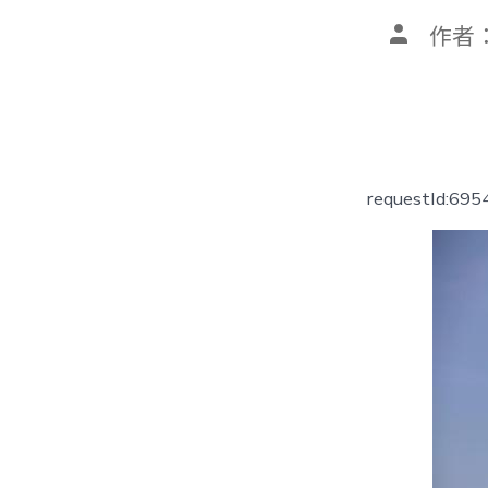
文
作者
章
作
者
requestId:69