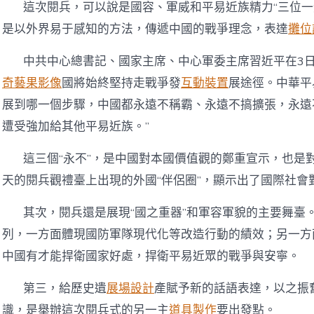
這次閱兵，可以說是國容、軍威和平易近族精力“三位一
是以外界易于感知的方法，傳遞中國的戰爭理念，表達
攤位
中共中心總書記、國家主席、中心軍委主席習近平在3日
奇藝果影像
國將始終堅持走戰爭發
互動裝置
展途徑。中華平
展到哪一個步驟，中國都永遠不稱霸、永遠不搞擴張，永遠
遭受強加給其他平易近族。”
這三個“永不”，是中國對本國價值觀的鄭重宣示，也是
天的閱兵觀禮臺上出現的外國“伴侶圈”，顯示出了國際社會
其次，閱兵還是展現“國之重器”和軍容軍貌的主要舞臺
列，一方面體現國防軍隊現代化等改造行動的績效；另一方
中國有才能捍衛國家好處，捍衛平易近眾的戰爭與安寧。
第三，給歷史遺
展場設計
產賦予新的話語表達，以之振
識，是舉辦這次閱兵式的另一主
道具製作
要出發點。