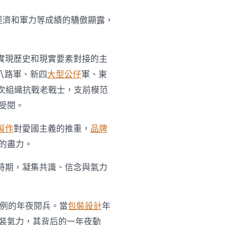
經濟和軍力等成績的驕傲顯露，
實現歷史和現實要素對接的主
八路軍、新四
大型公仔
軍、東
次組織抗戰老戰士，支前模范
受閱。
製作
對愛國主義的推重，
品牌
的盡力。
時期，凝集共識、信念與氣力
常例的年夜閱兵。當
包裝設計
年
裝氣力，其背后的一年夜動