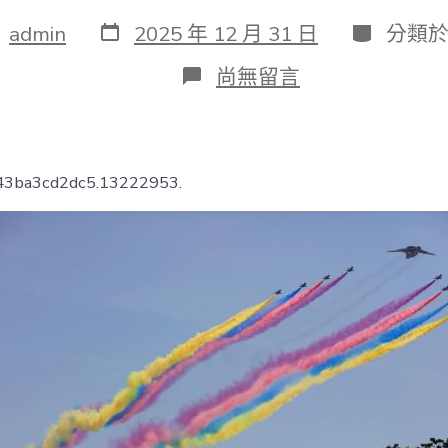
發
分
：
admin
2025 年 12 月 31 日
分類
表
類
日
在
尚無留言
期
〈九
三
年
夜
閱
543ba3cd2dc5.13222953.
兵：
“三
位
一
體”
宣
示
中
國
意
志
_
中