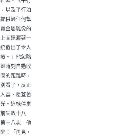
了帷幕。《平行
費，以及平行泊
時提供過任何幫
專賣金屬雕像的
，上面還灑著一
系統發出了令人
治療。」他忽略
關鍵時刻自動收
之間的距離時，
是別看了，反正
聳入雲、覆蓋著
綠光。這棟停車
面前失敗十八
是第十八次。他
提醒：「再見，