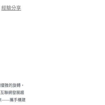
於
經驗分享
個優雅的旋轉，
界互聯網發展趨
來——攜手構建