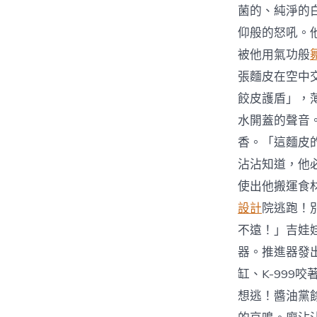
菌的、純淨的
仰般的怒吼。
被他用氣功般
張麵皮在空中
餃皮護盾」，
水開蓋的聲音
香。「這麵皮
沾沾知道，他
使出他搬運食
設計
院逃跑！
不遠！」吉娃
器。推進器發
缸、K-99
想逃！醬油黨