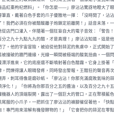
極品紅棗枸杞燃料」。「你怎麼——」廖沾沾驚訝地瞪大了眼睛
得筆直，戴著白色手套的爪子優雅地一揮：「沒時間了，沾
了！我們必須在你被醋酸離子炮鎖定前離開！」話音未落，
地從店門口灌入，伴隨著一個狂妄自大的電子音效：「警告
百分之九十九點九九的醋，才是真理！」廖沾沾知道，這是
門了。他的宇宙冒險，被迫從他對蒜泥的焦慮中，正式開始
扇被撞破的牆門邊緣，光線一瞬間被極端的酸氣扭曲。一個
緩漂浮進來，它的底座還不斷噴射著白色醋霧。它身上掛著
牌，閃爍得讓人眼睛發疼，同時發出警報。王醋狂的聲音再
嘲弄，刺耳得像是磨砂紙。「廖沾沾！你那充滿腐敗氣味的
須淨化！」「你將為你那百分之五的醬油，以及百分之九十
罐機器人的頂端裂開，露出了一個巨大的管口，正在聚積藍色光
燕尾服的小爪子，一把抓住了廖沾沾的褲腳催促著他。「快
炮！專門用來溶解有機發酵物的！」「它會把你的蒜泥在零