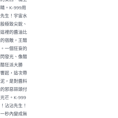
。K-999用
沾先生！宇宙水
一股極致尖銳、
！這裡的醬油比
他的宿敵，王醋
了。一個狂妄的
閃閃發光、像醋
「醋狂派大勝
次響起，這次帶
蒜泥，是對醬料
五的邪惡蒜頭付
芒。K-999
點！沾沾先生！
點一秒內變成無