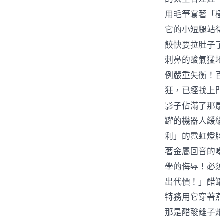
用毛筆寫著「
它的小短腿站
餃快要拉肚子
刺鼻的酸氣猛
例嚴重失衡！
狂，已經找上
影子佔滿了那
罐的機器人緩
利」的霓虹燈
著金屬回音的
學的侮辱！必
出代價！」醋
特務用它穿著
那是醋酸離子