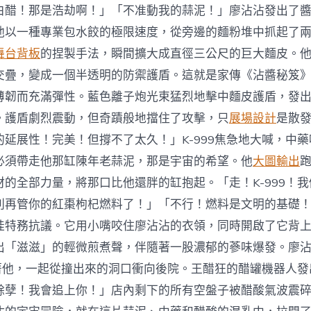
白醋！那是浩劫啊！」「不准動我的蒜泥！」廖沾沾發出了
他以一種專業包水餃的極限速度，從旁邊的麵粉堆中抓起了
舞台背板
的捏製手法，瞬間擴大成直徑三公尺的巨大麵皮。
交疊，變成一個半透明的防禦護盾。這就是家傳《沾醬秘笈
薄韌而充滿彈性。藍色離子炮光束猛烈地擊中麵皮護盾，發
。護盾劇烈震動，但奇蹟般地擋住了攻擊，只
展場設計
是散
的延展性！完美！但撐不了太久！」K-999焦急地大喊，中
必須帶走他那缸陳年老蒜泥，那是宇宙的希望。他
大圖輸出
材的全部力量，將那口比他還胖的缸抱起。「走！K-999！
別再管你的紅棗枸杞燃料了！」「不行！燃料是文明的基礎
娃特務抗議。它用小嘴咬住廖沾沾的衣領，同時開啟了它背
出「滋滋」的輕微煎煮聲，伴隨著一股濃郁的蔘味爆發。廖
9咬著他，一起從撞出來的洞口衝向後院。王醋狂的醋罐機器人
餘孽！我會追上你！」店內剩下的所有空盤子被醋酸氣波震