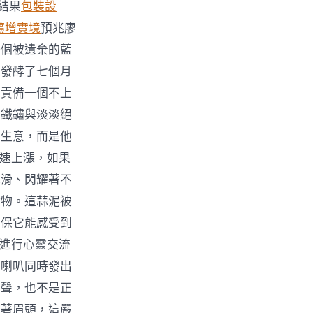
結果
包裝設
擴增實境
預兆廖
一個被遺棄的藍
經發酵了七個月
在責備一個不上
著鐵鏽與淡淡絕
的生意，而是他
光速上漲，如果
光滑、閃耀著不
酵物。這蒜泥被
確保它能感受到
泥進行心靈交流
車喇叭同時發出
擎聲，也不是正
皺著眉頭，這嚴