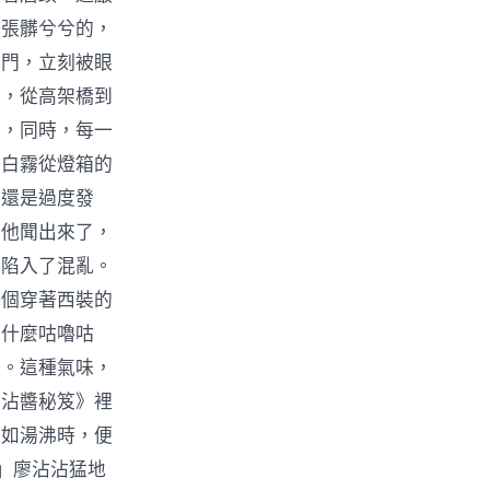
一張髒兮兮的，
店門，立刻被眼
邊，從高架橋到
態，同時，每一
的白霧從燈箱的
？還是過度發
。他聞出來了，
人陷入了混亂。
一個穿著西裝的
為什麼咕嚕咕
悸。這種氣味，
《沾醬秘笈》裡
聲如湯沸時，便
」廖沾沾猛地