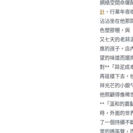
網絡空間命運配
計
、行業年夜
沾沾坐在他那
色塑膠棚，與
又七天的老蒜
進的孩子。店
望的味道而選
對**「蒜泥
再這樣下去，
祥光芒的小銀
他照顧得像稀
**「溫和的
時，外面的世
了一個持續不
常的鳴笛聲，