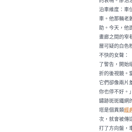
的哀鳴。廖沾
泊車維度：車
車。他那輛老
助。今天，他
畫廊之間的窄
層可疑的白色
不快的女聲：
了警告，開始
折的後視鏡。
它們卻像兩片
你也停不好。
鏽跡斑斑鐵網
塔是個異類
經
次，就會被傳
打了方向盤，