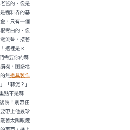
個老舊的、像是
這是醬料界的基
黃金，只有一個
一根彎曲的、像
的電流聲，接著
這裡是 K-
我們需要你的蒜
對講機，困惑地
脹的焦
道具製作
！」「蒜泥？」
「重點不是蒜
的後院！別帶任
不要帶上他最珍
、戴著太陽眼鏡
桶的東西，桶上