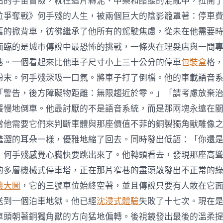
沾的宇宙冒險，就在這片蒜泥、中藥和醋酸的混亂中，拉開
位爭奪戰》何手殘的人生，被兩個巨大的陰影籠罩著：停車
舊的掀背車，彷彿繼承了他所有的駕駛焦慮，從未在他需要
面臨的是城市傳說中最恐怖的挑戰，一條夾在理髮店與一間
巷。一個看起來比他車子尺寸小上三十公分的停車
包裝盒
格
粉末。何手殘深吸一口氣。將車子打了倒檔。他的車載語音
「警告，後方障礙物距離：無限趨近於零。」「請考慮放棄
緩慢地倒車。他最討厭的不是語音系統，而是那兩塊永遠在
當他需要它們來判斷車體與那座價值不菲的銅製獨角獸雕像
羞澀的耳朵一樣，優雅地縮了回去。同時發出低語：「你還
」何手殘感覺心臟快要跳出來了。他轉頭看去，發現那座高
的多層機械式停車塔，正在那片窄巷的盡頭散發出不正常的
典大圖
，它的三號車位始終空著，並且傳說只要有人敢在它
送到一個泊車地獄。他已經
沈浸式體驗
失敗了十七次。現在
車頭朝著銅獨角獸的方向猛地偏轉。後視鏡發出最後的溫柔