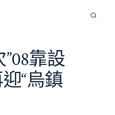
搜
尋
切
換
開
關
”08靠設
迎“烏鎮