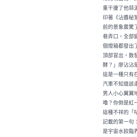
重干擾了他蒜
印著《沾醬秘
前的景象震驚
巷弄口，全部
個燈箱都發出
頂部冒出，散
酵？」廖沾沾
這是一種只有
汽車不知道該
男人小心翼翼
嚕？你倒是紅
這種不祥的「
記載的第一句
是宇宙水餃臨