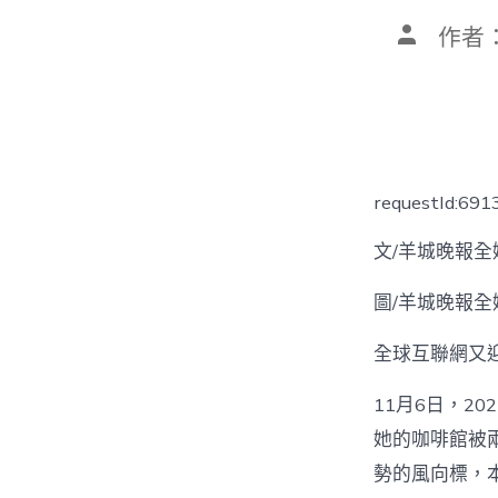
文
作者
章
作
者
requestId:69
文/羊城晚報全
圖/羊城晚報全
全球互聯網又迎
11月6日，2
她的咖啡館被
勢的風向標，