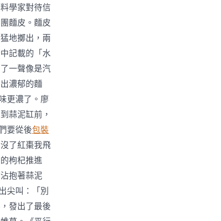
醬料學家對待信
兩團麵皮。麵皮
他猛地擲出，兩
》中記載的「水
出了一聲像是汽
發出濃郁的麵
藥味更濃了。廖
跑到蒜泥缸前，
我們要從後
包裝
！沒了紅棗我飛
上的枸杞推進
沾沾抱著蒜泥
發出尖叫：「別
碎，發出了最後