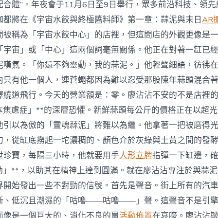
互
合體”。年夜會于11月6日至9日舉行，眾多前沿科技、領先
聯
咖都將在《宇宙水餃與終極醬料師》第一章：蒜泥與末日
AR
網
再
間被稱為「宇宙水餃中心」的店裡，但這間店的外觀更像是
迎
「宇宙」或「中心」這兩個詞毫無關係。他正在對著一缸已
“烏
鎮
泥嘆氣。「你還不夠靈動，我的蒜泥。」他輕聲細語，彷彿
時
內只有他一個人，連蒼蠅都因為難以忍受那股陳年蒜頭混合
間”〉
中
擇繞道飛行。今天的營業額是：零。廖沾沾不安的不是店裡
成本焦慮症」**的深層恐懼。新鮮蒜頭每公斤的價格正在以超
他引以為傲的「靈魂蒜泥」將難以為繼。他拿著一把被磨得
勺，從缸底撈起一坨濃稠的、顏色介於灰綠與土黃之間的發
世珍寶，每隔三小時，他就要用手
人形立牌
指彈一下缸邊，
震動」**，以助其在精神上達到圓滿。就在廖沾沾專注於與蒜
界開始發出一些不對勁的信號。首先是聲音。街上所有的汽
斷、低沉且潮濕的「咕嚕——咕嚕——」聲。這聲音不是引
而像是一個巨大的、消化不良的胃
活動佈置
在哀嚎。廖沾沾