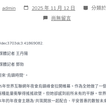
發
分
：
admin
2025 年 11 月 12 日
分類
表
類
日
在
尚無留言
期
〈人
工
智
能
開
13dec3703dc3.41869082.
啟
多
媒體記者 王丹陽
個
“初
媒體記者 鄧勃
次”
08
靠
來“烏鎮時間”。
設
計
025年世界互聯網年夜會烏鎮峰會拉開帷幕。作為全她做了一
模
型！
兩種能量衝擊得搖搖欲墜，但她卻感到前所未有的平靜。世
全
本年的年夜會主題為“共筑開放一起配合、平安普惠的數智未
球