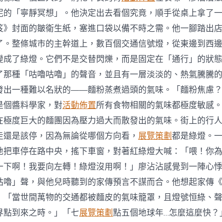
泥的「寧靜冥想」。他決定出去看個究竟，順手從桌上拿了
笈》封面的皺衛生紙，塞進口袋以備不時之需。他一腳踏出
了。整條城市的主幹道上，數百個交通信號燈，從東邊到西
變成了綠燈。它們不是交替閃爍，而是固定在「通行」的狀
了那種「咕嚕咕嚕」的聲音，並且有一層淡淡的、熱氣騰騰
發出一種難以名狀的——麵粉蒸煮過頭的氣味。「麵粉焦慮
是個醬料學家，對
活動佈置
所有食物相關的氣味都極度敏感
在極度巨大的麵團因為壓力過大而散發出的氣味。街上的行
走還是該停，因為無論從哪個方向看，
展覽策劃
都是綠燈。
地把車停在路中央，搖下車窗，對著紅綠燈大喊：「喂！你
一下啊！我要向左轉！綠燈沒用啊！」廖沾沾感覺到一陣心
咕嚕」聲，與他兒時聽到的家傳預言不謀而合。他想起家傳
：「當世間萬物的交通都被麵皮的氣味籠罩，且燈號恒綠、
界點到來之時。」「七
展覽策劃
點五個地球年…怎麼這麼快？