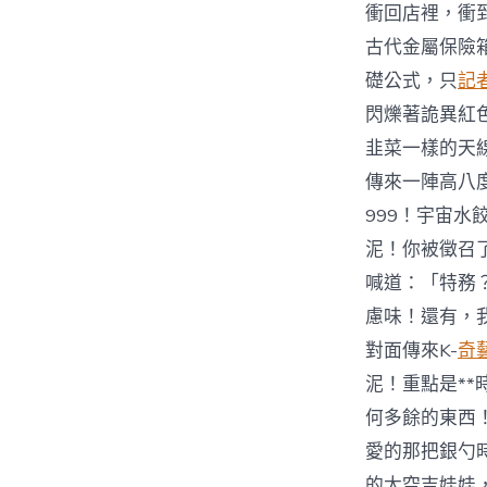
衝回店裡，衝
古代金屬保險
礎公式，只
記
閃爍著詭異紅
韭菜一樣的天
傳來一陣高八
999！宇宙
泥！你被徵召
喊道：「特務
慮味！還有，
對面傳來K-
奇
泥！重點是*
何多餘的東西
愛的那把銀勺
的太空吉娃娃