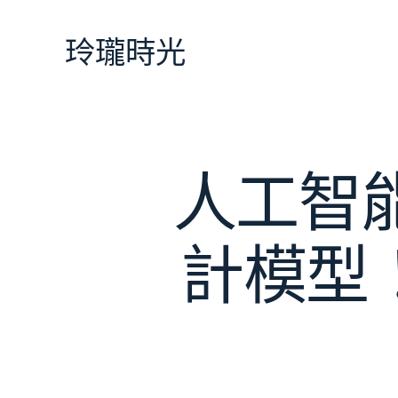
跳
至
玲瓏時光
主
要
內
容
人工智能
計模型