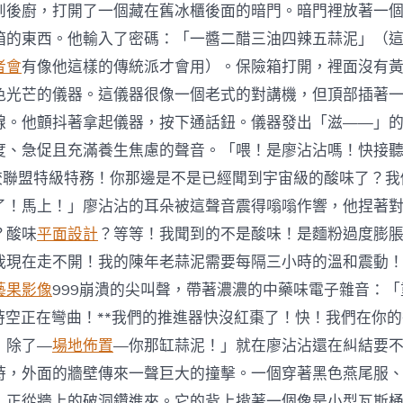
到後廚，打開了一個藏在舊冰櫃後面的暗門。暗門裡放著一
箱的東西。他輸入了密碼：「一醬二醋三油四辣五蒜泥」（
者會
有像他這樣的傳統派才會用）。保險箱打開，裡面沒有
色光芒的儀器。這儀器很像一個老式的對講機，但頂部插著
線。他顫抖著拿起儀器，按下通話鈕。儀器發出「滋——」
度、急促且充滿養生焦慮的聲音。「喂！是廖沾沾嗎！快接聽！
水餃聯盟特級特務！你那邊是不是已經聞到宇宙級的酸味了？
了！馬上！」廖沾沾的耳朵被這聲音震得嗡嗡作響，他捏著
？酸味
平面設計
？等等！我聞到的不是酸味！是麵粉過度膨
我現在走不開！我的陳年老蒜泥需要每隔三小時的溫和震動
藝果影像
999崩潰的尖叫聲，帶著濃濃的中藥味電子雜音：
*時空正在彎曲！**我們的推進器快沒紅棗了！快！我們在你
！除了—
場地佈置
—你那缸蒜泥！」就在廖沾沾還在糾結要
時，外面的牆壁傳來一聲巨大的撞擊。一個穿著黑色燕尾服
，正從牆上的破洞鑽進來。它的背上揹著一個像是小型瓦斯