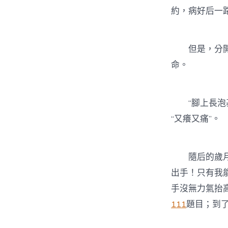
約，病好后一
但是，分開黌
命。
“腳上長泡基
“又癢又痛”。
隨后的歲月，
出手！只有我
手沒無力氣抬
111
題目；到了