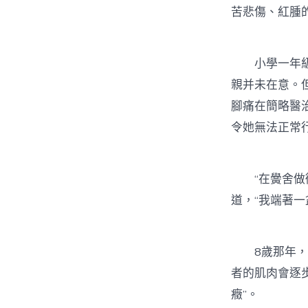
苦悲傷、紅腫
小學一年級的
親并未在意。
腳痛在簡略醫治
令她無法正常
“在黌舍做衛
道，“我端著一
8歲那年，向
者的肌肉會逐
癥”。