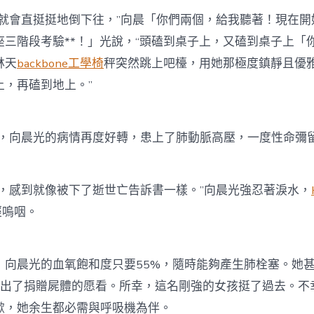
會直挺挺地倒下往，”向晨「你們兩個，給我聽著！現在開
座三階段考驗**！」光說，“頭磕到桌子上，又磕到桌子上「
林天
backbone工學椅
秤突然跳上吧檯，用她那極度鎮靜且優
上，再磕到地上。”
，向晨光的病情再度好轉，患上了肺動脈高壓，一度性命彌
感到就像被下了逝世亡告訴書一樣。”向晨光強忍著淚水，
經嗚咽。
晨光的血氧飽和度只要55%，隨時能夠產生肺栓塞。她甚
出了捐贈屍體的愿看。所幸，這名剛強的女孩挺了過去。不
漱，她余生都必需與呼吸機為伴。