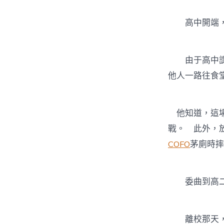
高中開端，走
由于高中課業
他人一路往食堂
他知道，這場
戰。 此外，
COFO
茅廁時摔
委曲到高二，
離校那天，幾