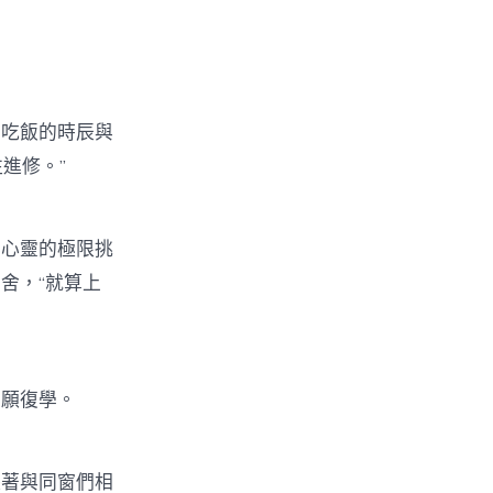
吃飯的時辰與
往進修。”
心靈的極限挑
舍，“就算上
願復學。
著與同窗們相