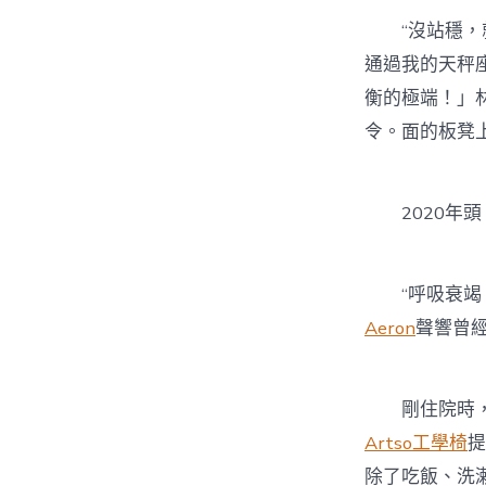
“沒站穩，就
通過我的天秤
衡的極端！」
令。面的板凳
2020年頭
“呼吸衰竭，
Aeron
聲響曾
剛住院時，向
Artso工學椅
提
除了吃飯、洗