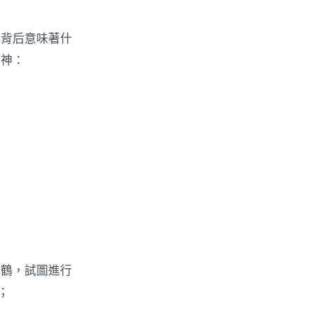
詞背后意味著什
眼神：
鶴，試圖進行
；