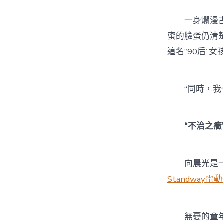
一身爛漫古風
蜜的臉蛋仍清
這名“90后”
“同時，我也
“不治之癥
向晨光是一名
Standway電
無憂的童年