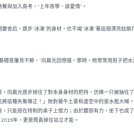
路餐與加入高考，“上年夜學、談愛情”。
舍后，逐步“冰凍”的身材，也不竭“冰凍”著這個漂亮姑娘
礎是屢見不鮮，”向晨光回想道。那時，她常常用剪子把水
向晨光逐步掉往了對本身身材的把持，仿佛一只被抽往了
能將這種失衡導正！」她對著牛土豪和虛空中的張水瓶大喊
高，只能搭在特制的桌子上借力；由於腰部有力，坐下也成
2019年，更是簡直掉往站立才能。