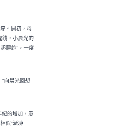
痛。開初，母
塊錢，小晨光的
起膿皰”，一度
，”向晨光回想
年紀的增加，患
相似“漸凍