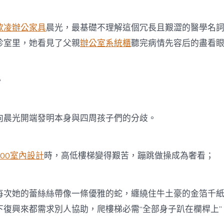
歐凌辦公家具
晨光，最基礎不理解這個冗長且艱澀的醫學名
診室里，她看見了父親
辦公室系統櫃
聽完病情先容后的盡看
。
光開端發明本身與四周孩子們的分歧。
100室內設計
時，高低樓梯變得艱苦，蹦跳做操成為奢看；
她的蕾絲絲帶像一條優雅的蛇，纏繞住牛土豪的金箔千紙
下復興來都需求別人協助，爬樓梯必需“全部身子趴在欄桿上”