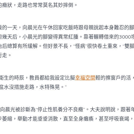
的癥狀，走路也常常莫名其妙摔倒。
一天，向晨光在午休回家吃飯時跟母親說起本身難忍的腳
但幾天后，小晨光的腳變得異常紅腫。靠著輾轉借來的3000
后總算有所緩解。但好景不長，“怪病”很快卷土重來，“雙腳
行走。
生的時辰，教員都給我設定比擬
幸福空間
輕的擦窗戶的活
盆水沒措施走路，水特殊晃。”
晨光被診斷為“停止性肌養分不良癥”。大夫說明說，跟著
步萎縮，舉動才能垂垂消散，直至全身癱瘓，甚至呼吸衰竭，