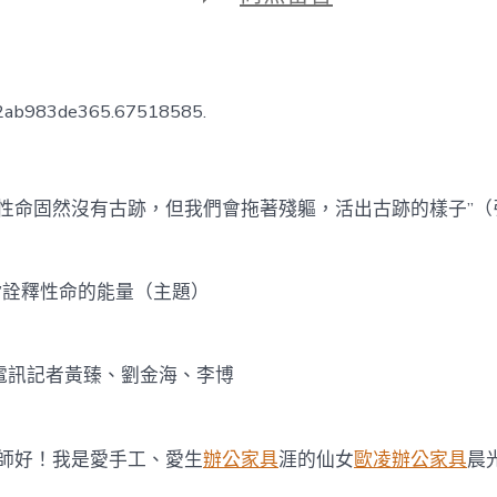
期
〈“仙
女
晨
光
億
52ab983de365.67518585.
嵐
系
統
櫃”
命固然沒有古跡，但我們會拖著殘軀，活出古跡的樣子”（
詮
釋
性
命
詮釋性命的能量（主題）
的
能
量〉
中
訊記者黃臻、劉金海、李博
好！我是愛手工、愛生
辦公家具
涯的仙女
歐凌辦公家具
晨