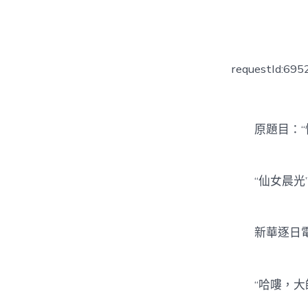
者
requestId:69
原題目：“性
“仙女晨光”
新華逐日電
“哈嘍，大師