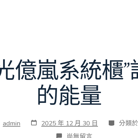
晨光億嵐系統櫃”
的能量
發
分
：
admin
2025 年 12 月 30 日
分類
表
類
日
在
尚無留言