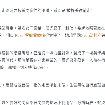
路時要拽著同窗們的胳膊，感到是“被拖著往前走”……
沉重，著名女同窗給向晨光寫了一封信，委婉地盼望她在
。“我走
Razer雷蛇電競椅
得太慢了，她想早點
Xten法拉利
荒謬的戀愛考驗，已經從一場力量對決，變成了一場美學與
放假時代，那時單獨在老家肄業的向晨光只能孤身一人待在宿
跤，都找不到人扶我起來”。
進修成就首屈一指的她因舉動未便、生涯無法自行處理自
名要好的同窗陪著向晨光整理小我用品。分辨時辰，她哭