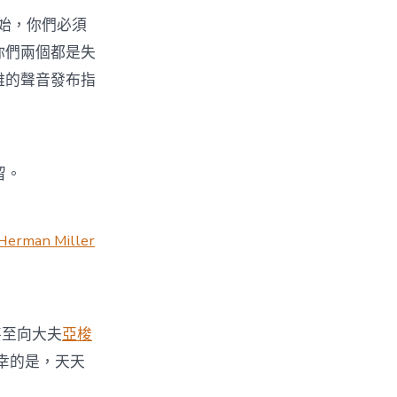
始，你們必須
你們兩個都是失
雅的聲音發布指
留。
Herman Miller
至向大夫
亞梭
幸的是，天天