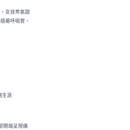
，女孩秀氣甜
上插著呼吸管，
錫生涯
部開端呈現痛