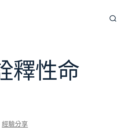
搜
尋
切
換
開
關
詮釋性命
於
經驗分享