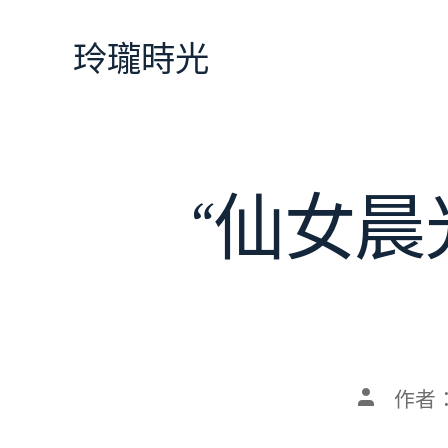
跳
至
玲瓏時光
主
要
內
容
“仙女
文
作者
章
作