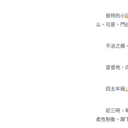
彼時的小
么。可是，門
不治之癥
垂垂地，向晨
四五年級
初三時，每次
柔性制衡。蹲