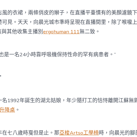
的衣裙，兩條俏皮的辮子，在直播平臺慣有的美顏濾鏡下
楚可見。天天，向晨光城市準時呈現在直播間里，除了喉嚨
女孩與其他收集主播別
ergohuman 111
無二致。
是一名24小時靠呼吸機保持性命的罕有病患者。”
”
1992年誕生的湖北姑娘，年少隨打工的怙恃離開江蘇無
動升降桌
。
在七八歲時戛但是止。那
亞梭Artso工學椅
時，向晨光的腳