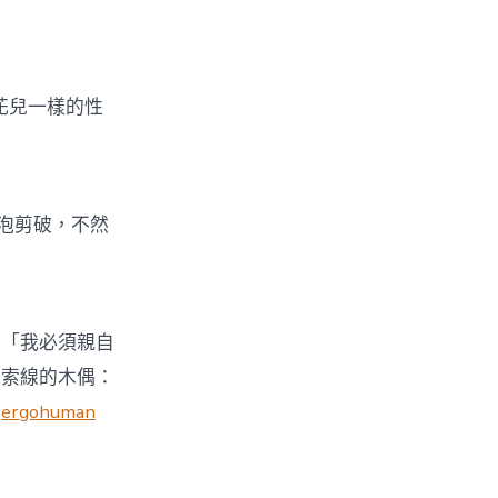
花兒一樣的性
泡剪破，不然
「我必須親自
。索線的木偶：
了
ergohuman