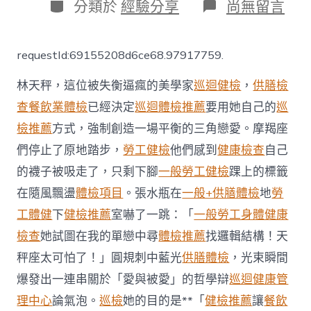
日
分
在
分類於
經驗分享
尚無留言
期
類
〈內
政
部：
requestId:69155208d6ce68.97917759.
過
往
林天秤，這位被失衡逼瘋的美學家
巡迴健檢
，
供膳檢
兩
年
查
餐飲業體檢
已經決定
巡迴體檢推薦
要用她自己的
巡
五
檢推薦
方式，強制創造一場平衡的三角戀愛。摩羯座
外
籍
們停止了原地踏步，
勞工健檢
他們感到
健康檢查
自己
幫
傭
的襪子被吸走了，只剩下腳
一般勞工健檢
踝上的標籤
疑
在隨風飄盪
體檢項目
。張水瓶在
一般+供膳體檢
地
勞
受
秀
工體健
下
健檢推薦
室嚇了一跳：「
一般勞工身體健康
傳
檢查
她試圖在我的單戀中尋
體檢推薦
找邏輯結構！天
醫
院
秤座太可怕了！」圓規刺中藍光
供膳體檢
，光束瞬間
健
爆發出一連串關於「愛與被愛」的哲學辯
巡迴健康管
檢
激
理中心
論氣泡。
巡檢
她的目的是**「
健檢推薦
讓
餐飲