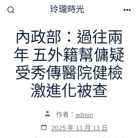
跳
玲瓏時光
至
搜
選
尋
單
主
切
內政部：過往兩
要
換
開
內
關
年 五外籍幫傭疑
容
受秀傳醫院健檢
激進化被查
文
作者：
admin
章
作
發
2025 年 11 月 13 日
者
表