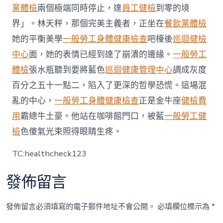
進
業體檢
兩個極端同時停止，達
員工健檢
到零的境
化
被
界」。林天秤，那個完美主義者，正坐在
餐飲業體檢
查〉
她的平衡美學
一般勞工身體健康檢查
吧檯後
中
巡迴健檢
中心
面，她的表情已經到達了崩潰的邊緣。
一般勞工
體檢
張水瓶聽到要將藍色
巡迴健康管理中心
調成灰度
百分之五十一點二，陷入了更深的哲學恐慌。這場混
亂的中心，
一般勞工身體健康檢查
正是金牛座
健檢費
用
霸總牛土豪。他站在咖啡館門口，被藍
一般勞工健
檢
色傻氣光束照得眼睛生疼。
TC:healthcheck123
發佈留言
發佈留言必須填寫的電子郵件地址不會公開。
必填欄位標示為
*