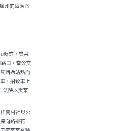
廣州的這類案
日8時許，樊某
村路口。當公交
致其錯過站點而
剎車，招致車上
二法院以樊某
山桂南村社貝公
控撞向路邊花
鑒于黃某某有積