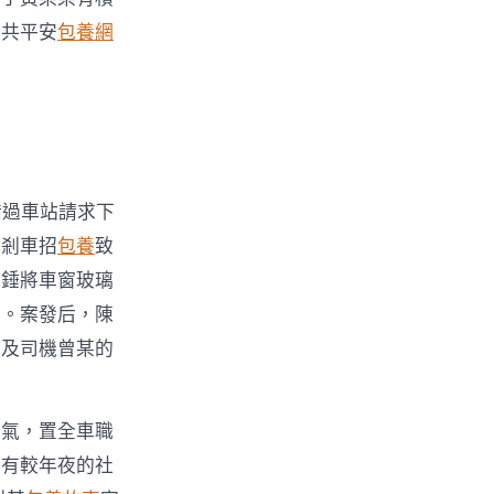
公共平安
包養網
錯過車站請求下
急剎車招
包養
致
安錘將車窗玻璃
置。案發后，陳
司及司機曾某的
之氣，置全車職
具有較年夜的社