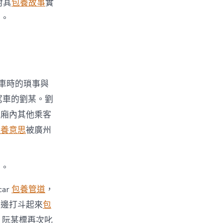
對其
包養故事
實
月。
上車時的瑣事與
駕車的劉某。劉
車廂內其他乘客
包養意思
被廣州
圄。
ar
包養管道
，
兩邊打斗起來
包
，阮某標再次叱