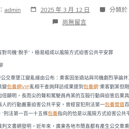
發
分
：
admin
2025 年 3 月 12 日
分類於
表
類
日
在
尚無留言
期
〈公
交
車
上
動
客對司機“脫手”，極易組成以風險方式迫害公共平安罪
粗
這
柳
些
人
重慶公交車墜江變亂緣由公布：乘客因坐過站與司機劇烈爭論
嘗
苦
該變
包養網VIP
亂相干查詢拜訪成果提到
包養網
“乘客劉某但
果
加倍顯明，長而尖的聲和駕駛員冉某的互毆行動與迫害后果
多
因
兩人的行動嚴重迫害公共平安，曾經冒犯刑法第一
包養管道
一
包
。”刑法第一百一十五條
包養
指向的恰是以風險方式迫害公共
養
價
裁判文書網發明，近年來，廣東各地市簡直都有產生公交車