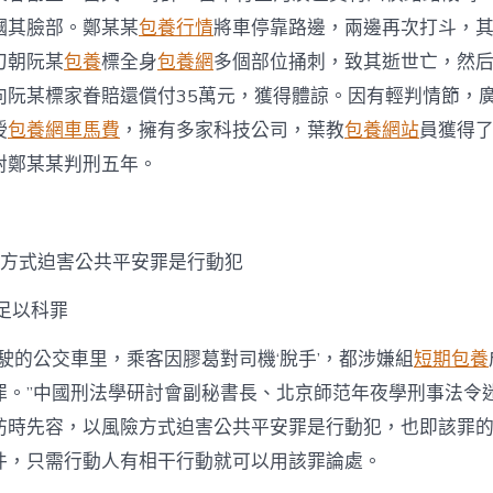
摑其臉部。鄭某某
包養行情
將車停靠路邊，兩邊再次打斗，
刀朝阮某
包養
標全身
包養網
多個部位捅刺，致其逝世亡，然
向阮某標家眷賠還償付35萬元，獲得體諒。因有輕判情節，
授
包養網車馬費
，擁有多家科技公司，葉教
包養網站
員獲得
對鄭某某判刑五年。
險方式迫害公共平安罪是行動犯
足以科罪
駛的公交車里，乘客因膠葛對司機‘脫手’，都涉嫌組
短期包養
罪。”中國刑法學研討會副秘書長、北京師范年夜學刑事法令
訪時先容，以風險方式迫害公共平安罪是行動犯，也即該罪
件，只需行動人有相干行動就可以用該罪論處。