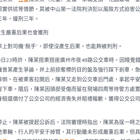
照實供述等情節，其被中山第一法院判決犯以風險方式迫害
三年，緩刑三年。
產生嚴重后果也會獲刑
車上對司機“脫手”，即使沒產生后果，也能夠被判刑。
月30日23時許，陳某搭乘搭座廣州市夜48路公交車時，因睡覺
機曾某產生爭論，并上前掠奪標的目的盤及強行踩下剎車，
摔倒。在被乘客拉開后，陳某又走到公交車后門處，拿起平
窗下車。隨后，陳某因頭部受傷而留在現場四周等待警方處
眷賠還償付了公交公司的經濟喪失并賠禮報歉，獲得公交公
停止。陳某被提起公訴后，法院審理時指出，陳某為逞一時
他車輛、行人的平安于掉臂，其行動雖未形成嚴重后果，但