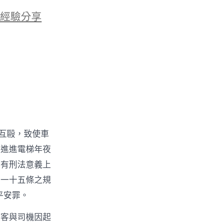
經驗分享
并互毆，致使車
剛進進電梯年夜
具有刑法意義上
百一十五條之規
平安罪。
乘客與司機因起