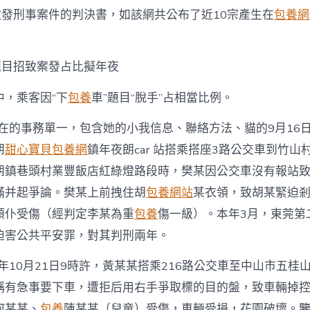
錢
激發刑事案件的判決書，如該網共公布了近10宗產生在
包養網
乘
客”
下
車”
題目招致案發占比擬年夜
問
題”
中，乘客因“下
包養
車”題目“脫手”占相當比例。
動
手”〉
中
內在的事務單一，包含她的小我信息、聯絡方法、貓的9月16
朗
甜心寶貝包養網
鎮年夜朗car 站搭乘搭座3路公交車到竹山
朗鎮巷頭村業豐飯店紅綠燈路段時，樊某因公交車沒有報站
滿并起爭論。樊某上前拽住胡
包養網站
某衣領，致胡某緊迫
顛仆受傷（經判定李某為重
包養
傷一級）。本年3月，東莞第
迫害公共平安罪，對其判刑兩年。
4年10月21日9時許，黃某某搭乘216路公交車至中山市五桂
稱有急事要下車，遭拒后用右手爭取標的目的盤，致車輛掉
何某某、
包養
陳某某（兒童）受傷，車輛受損，花園破壞。