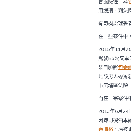
會風險性。為
用緩刑，判決
有司機處理妥
在一些案件中
2015年11
駕駛B5公交
某自願將
包養
見該男人辱罵
市黃埔區法院
而在一宗案件
2013年6月2
因嫌司機泊車
養價格
，后被