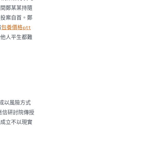
其間鄭某某持隨
后投案自首。鄭
廣
包養價格ptt
了他人平生都難
成以風險方式
迷信研討院傳授
的成立不以現實