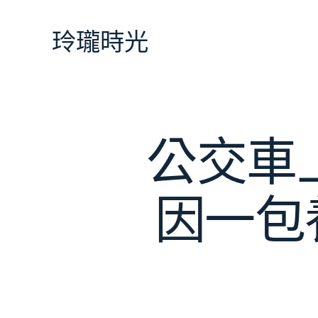
跳
至
玲瓏時光
主
要
內
容
公交車
因一包