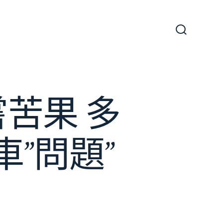
搜
尋
切
換
開
關
苦果 多
”問題”