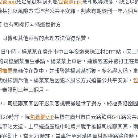
包養app
充足施展科罰的懲
包養網ppt
戒和教導效能，缺乏以
陳某犯以風險方式迫害公共平安罪，判處有期徒刑一年六個
善 也有司機打斗捅逝世對方
，司機和其他乘客的處理方法值得點贊。
月25日午時，楊某某在廣州市中山年夜道東珠江村BRT站，因
車的司機劉某產生爭論。楊某某上車后，連續辱罵并毆打正在
網推薦
車輛停在路中，并報警將楊某某抓獲。多名證人稱，
就紛紜訓斥他。楊某某后因犯以風險方式迫害公共平安罪，
一審訊刑三年三個月。
中，司機鄭某某因不忍乘客挑戰捅逝世了對方，終極身陷囹
4日20時許，阮
包養網VIP
某標在廣州市白云路欲乘541路公共c
離車站太遠，上車經過歷程中叱罵并脫手推搡司機鄭某某，
乘客勸止。當天21時許，當車行至河漢區員村四橫路路段時