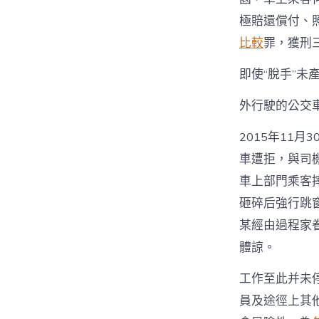
極賠還償付、
比較
罪，獲刑
即使“脫手”未
外行駛的公交
2015年11
車遭拒，與司
車上部門乘客
砸碎后強行跳
某經由過程家
體諒。
工作至此并未
員及途徑上其