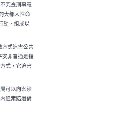
通不究查刑事義
的大都人性命
行動，組成以
險方式迫害公共
平安罪普通是指
的方式，它迫害
親屬可以向案涉
圍內追索賠還償