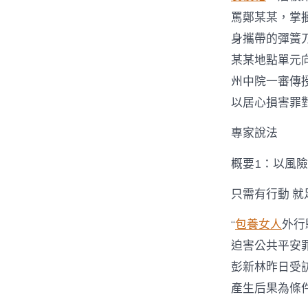
罵鄭某某，掌
身攜帶的彈簧
某某地點單元
州中院一審傳
以居心損害罪
專家說法
概要1：以風
只需有行動 就
“
包養女人
外行
迫害公共平安
彭新林昨日受
產生后果為條