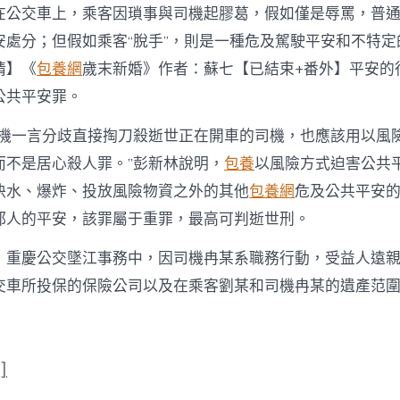
在公交車上，乘客因瑣事與司機起膠葛，假如僅是辱罵，普
安處分；但假如乘客“脫手”，則是一種危及駕駛平安和不特定
情】《
包養網
歲末新婚》作者：蘇七【已結束+番外】平安的
公共平安罪。
司機一言分歧直接掏刀殺逝世正在開車的司機，也應該用以風
而不是居心殺人罪。”彭新林說明，
包養
以風險方式迫害公共
決水、爆炸、投放風險物資之外的其他
包養網
危及公共平安
都人的平安，該罪屬于重罪，最高可判逝世刑。
，重慶公交墜江事務中，因司機冉某系職務行動，受益人遠
交車所投保的保險公司以及在乘客劉某和司機冉某的遺產范
]