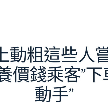
上動粗這些人嘗
養價錢乘客”下車
動手”