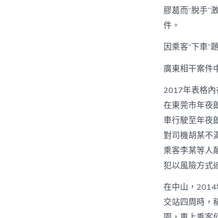
膠葛而“脫手”
件。
因乘客“下車”
廣東相干案件
2017年表格
在東莞市年夜
車行駛至年夜
對司機胡某不
乘客李某等人
犯以風險方式
在中山，201
交站四周時，
園，車上乘客