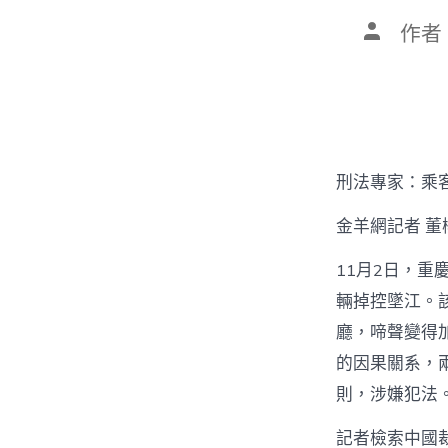
文
作者
章
作
者
刑法專家：乘
金羊網記者 董
11月2日，
輛掉控墜江。
廳，啼聲變得
的因果關系，
則，涉嫌犯法
記者檢索中國