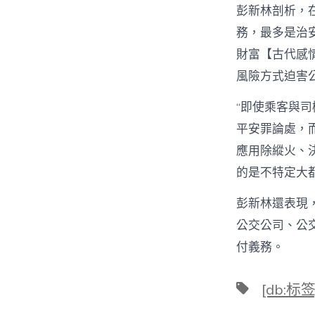
彭新林剖析，
務，最多是治
財富【古代感
風險方式迫害
“即使乘客與
平安罪論處，
應用除縱火、
的是不特定大
彭新林還表現
公交公司、公
付義務。
標
[db:标签
籤