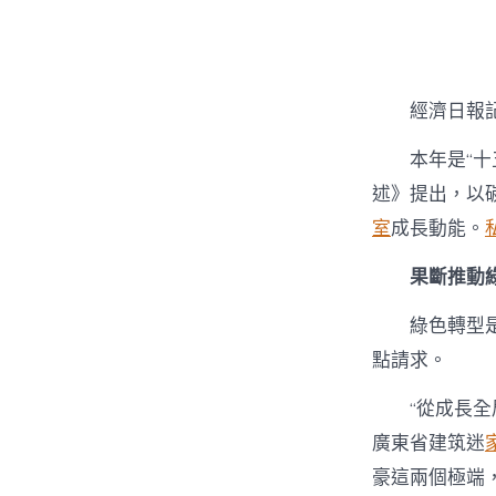
者
經濟日報記
本年是“十
述》提出，以
室
成長動能。
果斷推動
綠色轉型
點請求。
“從成長
廣東省建筑迷
豪這兩個極端