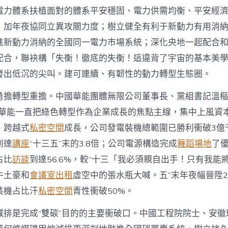
電力體系扶植面對的體系平安穩固、電力供需均衡、平安經
，加年夜協同立異攻關力度；樹立健全有利于新動力有用消
進新動力消納的全國同一電力市場系統；深化央地一起配合
配合，聯袂構「失衡！徹底的失衡！這違背了宇宙的基本美
發出低沉的尖叫。建可連續、有韌性的動力轉型生態圈。
勇擔轉型重擔。中國華能團體無限公司董事長、黨組書記溫樞
國華能一直把綠色轉型作為企業成長的焦點主線，集中上風資
、跨越式
私密空間
成長，公司發電裝機總範圍已勝利衝破3億
到達
講座
“十三五”末的3.8倍；公司電源構造完成
舞蹈場地
了
占比
訪談
到達56.6%，較“十三「我必須親自出手！只有我能
牛土豪和
會議室出租
虛空中的張水瓶大喊。五”末年夜幅晉陞2
裝機占比汗
私密空間
青性衝破50%。
減排是完成“雙碳”目的的主要衝破口。中國工程院院士、安徽