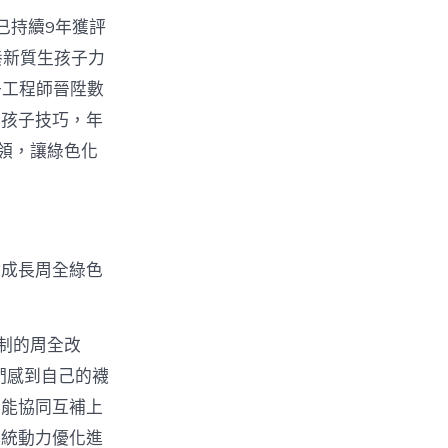
已持續9年獲評
養新質生孩子力
子工程師晉陞數
生孩子技巧，年
領，讓綠色化
會成長周全綠色
機制的周全改
們感到自己的襪
多能協同互補上
傳統動力優化進