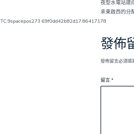
夜型水電站建
承東啟西的分
TC:9spacepos273 69f0dd42b82d17.86417178
發佈
發佈留言必須填
留言
*