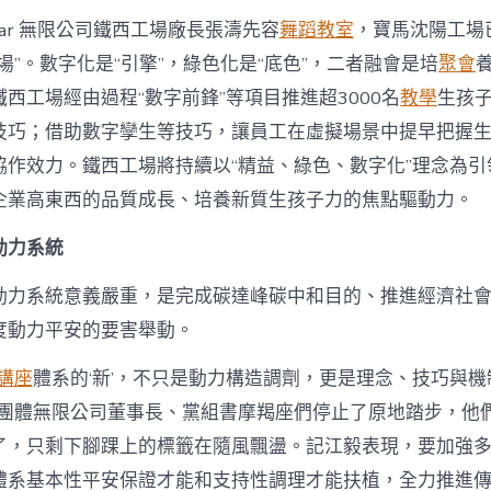
ar 無限公司鐵西工場廠長張濤先容
舞蹈教室
，寶馬沈陽工場
場”。數字化是“引擎”，綠色化是“底色”，二者融會是培
聚會
西工場經由過程“數字前鋒”等項目推進超3000名
教學
生孩
技巧；借助數字孿生等技巧，讓員工在虛擬場景中提早把握
協作效力。鐵西工場將持續以“精益、綠色、數字化”理念為引
企業高東西的品質成長、培養新質生孩子力的焦點驅動力。
動力系統
動力系統意義嚴重，是完成碳達峰碳中和目的、推進經濟社
度動力平安的要害舉動。
講座
體系的‘新’，不只是動力構造調劑，更是理念、技巧與
電團體無限公司董事長、黨組書摩羯座們停止了原地踏步，他
了，只剩下腳踝上的標籤在隨風飄盪。記江毅表現，要加強
體系基本性平安保證才能和支持性調理才能扶植，全力推進