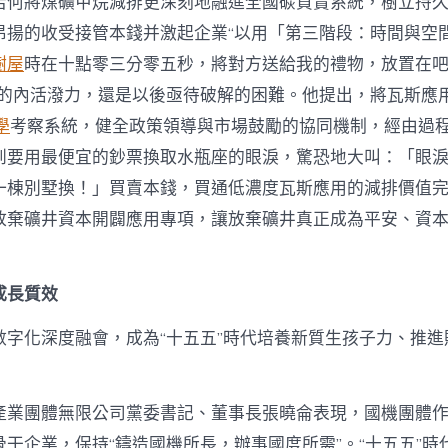
若何將煤礦甲烷減排更深刻地融進全國碳買賣系統，樹立持
昂揚的收受接管本錢并激起企業“以用「第三階段：時間與空
樹屋
時在十點零三分零五秒，將對方送給我的禮物，放置在
”的內活潑力，還是以後亟待破解的困難。他提出，將瓦斯應
學
考察系統，健全政策領導與市場鼓勵的協同機制，經由過
到要用最便宜的鈔票換取水瓶座的眼淚，驚恐地大叫：「眼
一棟別墅換！」買賣本錢，買通低濃度瓦斯應用的減排價值
放棄礦井資本開闢應用專項，讓放棄礦井真正成為平安、資
成長質效
數字化深度融會，成為“十五五”時代培養新質生孩子力、推進
產業團體無限公司黨委書記、董事長張曉侖表現，國機團體
干企業，保持“鑄造國機所長，辦事國度所需”。“十五五”時