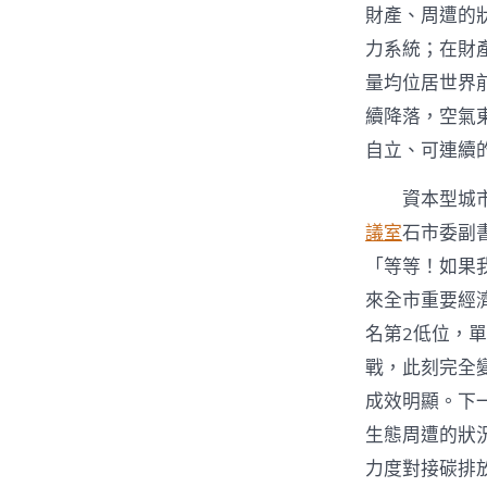
財產、周遭的
力系統；在財產
量均位居世界
續降落，空氣
自立、可連續
資本型城
議室
石市委副
「等等！如果
來全市重要經濟
名第2低位，
戰，此刻完全
成效明顯。下一
生態周遭的狀
力度對接碳排