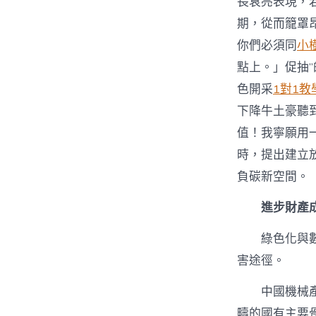
長袁亮表現，
期，從而籠罩
你們必須同
小
點上。」促抽
色開采
1對1教
下降牛土豪聽
值！我寧願用
時，提出建立
負碳新空間。
進步財產
綠色化與
害途徑。
中國機械
疇的國有主要骨