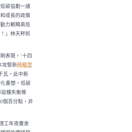
濟低碳協劃一諸
納和成長的政策
和動力範疇高低
學！」林天秤抓
剛表現，“十四
本攻堅新
時租空
千瓦，此中新
優化重塑，低碳
將這種失衡導
0個百分點，非
理工年夜黌舍