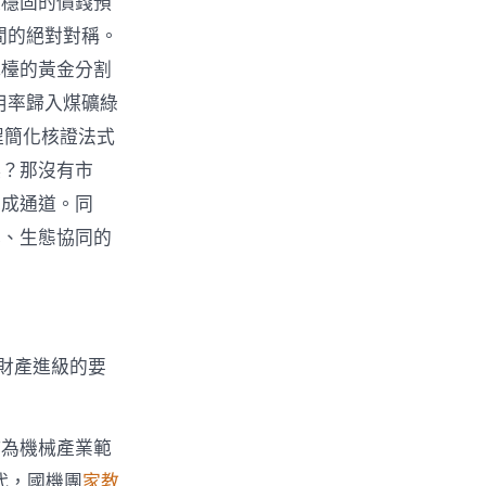
久穩固的價錢預
間的絕對對稱。
吧檯的黃金分割
用率歸入煤礦綠
程簡化核證法式
淚？那沒有市
完成通道。同
本、生態協同的
財產進級的要
作為機械產業範
代，國機團
家教