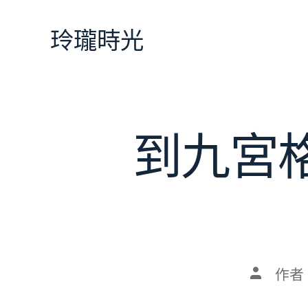
跳
至
玲瓏時光
主
要
內
容
到九宮
文
作者
章
作