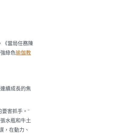
。《當局任務陳
加強綠色
瑜伽教
可連續成長的焦
要害抓手。”
我張水瓶和牛土
謀，在動力、