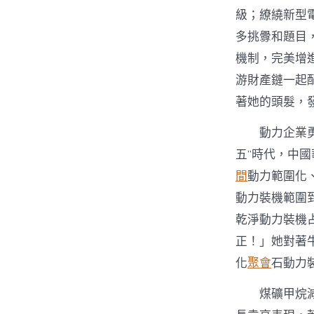
級；繚繞新型
多挑釁和題目
機制，完美增
游財產鏈一起
著她的頭髮，
動力企業
五”時代，中
間
動力範圍化
動力裝機範圍
乾淨動力裝機
正！」她對著
化
聚會
石動力
煤礦甲烷