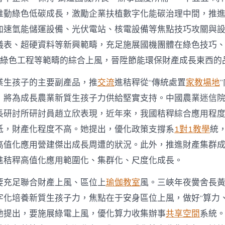
推動綠色低碳成長，激勵企業扶植數字化能碳治理中間，推
加速氫能儲運設備、光伏電站、核電設備等焦點技巧攻關與
表、超硬資料等新興範疇，充足施展國機團體在綠色技巧、綠色
、綠色工程等範疇的綜合上風，晉陞節能環保財產成長東西的
業生孩子的主要副產品，推
交流
進秸稈從“傳統處置
家教場地
，將為成長農業新質生孩子力供給堅實支持。中國農業迷信
長研討所研討員趙立欣表現，近年來，我國秸稈綜合應用程
低，財產化程度不高。她提出，優化政策支撐系
1對1教學
統
高值化應用營建傑出成長周遭的狀況。此外，推進財產集群
進秸稈高值化應用範圍化、集群化、尺度化成長。
要充足聯合財產上風、區位上
瑜伽教室
風。三峽年夜黌舍長
字化培養新質生孩子力，焦點在于安身區位上風，做好“算力、
她提出，要施展綠電上風，優化算力收集辦事
共享空間
系統