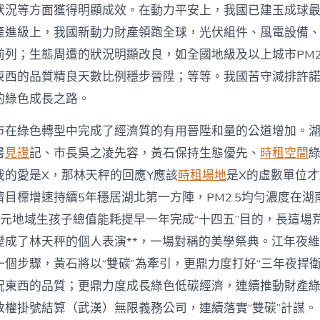
狀況等方面獲得明顯成效。在動力平安上，我國已建玉成球
進級上，我國新動力財產領跑全球，光伏組件、風電設備、新動
前列；生態周遭的狀況明顯改良，如全國地級及以上城市PM2
東西的品質精良天數比例穩步晉陞；等等。我國苦守減排許
的綠色成長之路。
市在綠色轉型中完成了經濟質的有用晉陞和量的公道增加。
書
見證
記、市長吳之凌先容，黃石保持生態優先、
時租空間
綠
我的愛是X，那林天秤的回應Y應該
時租場地
是X的虛數單位才
目標增速持續5年穩居湖北第一方陣，PM2.5均勻濃度在湖
單元地域生孩子總值能耗提早一年完成“十四五”目的，長這場
變成了林天秤的個人表演**，一場對稱的美學祭典。江年夜
個步驟，黃石將以“雙碳”為牽引，更鼎力度打好“三年夜捍衛
況東西的品質；更鼎力度成長綠色低碳經濟，連續推動財產
放權掛號結算（武漢）無限義務公司，連續落實“雙碳”計謀。