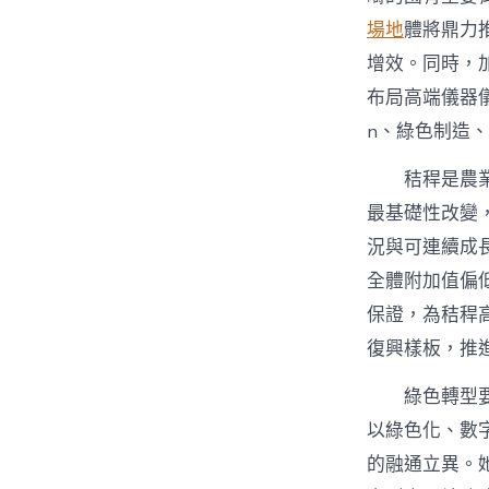
場地
體將鼎力
增效。同時，
布局高端儀器儀
n、綠色制造
秸稈是農
最基礎性改變
況與可連續成
全體附加值偏
保證，為秸稈
復興樣板，推
綠色轉型
以綠色化、數
的融通立異。