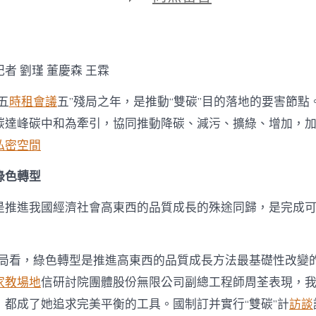
期
〈到
九
宮
格
講
者 劉瑾 董慶森 王霖
座
“雙
五
時租會議
五”殘局之年，是推動“雙碳”目的落地的要害節點
碳”
引
碳達峰碳中和為牽引，協同推動降碳、減污、擴綠、增加，
領
私密空間
加
強
綠色轉型
綠
色
成
是推進我國經濟社會高東西的品質成長的殊途同歸，是完成
長
動
能〉
全局看，綠色轉型是推進高東西的品質成長方法最基礎性改變的
中
家教場地
信研討院團體股份無限公司副總工程師周荃表現，
，都成了她追求完美平衡的工具。國制訂并實行“雙碳”計
訪談