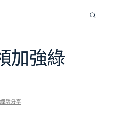
搜
尋
切
換
開
關
領加強綠
經驗分享