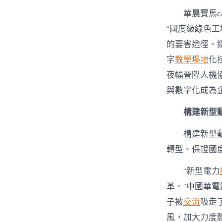
華晨寶馬c
“國度級綠色工
的要害途徑。鐵
字
教學場地
化
夜幅晉陞人機
與數字化成為
構建新型
構建新型
轉型、保證國
“新型電力
革。”中國華
子被
交流
吸走
風，加大力度