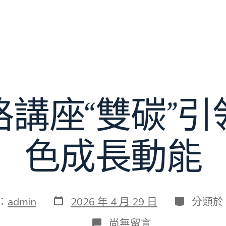
格講座“雙碳”引
色成長動能
發
分
：
admin
2026 年 4 月 29 日
分類於
表
類
日
在
尚無留言