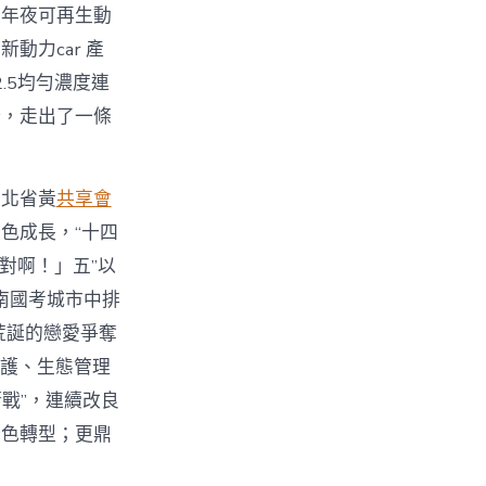
最年夜可再生動
力car 產
.5均勻濃度連
諾，走出了一條
湖北省黃
共享會
色成長，“十四
對啊！」五”以
南國考城市中排
荒誕的戀愛爭奪
維護、生態管理
戰”，連續改良
綠色轉型；更鼎