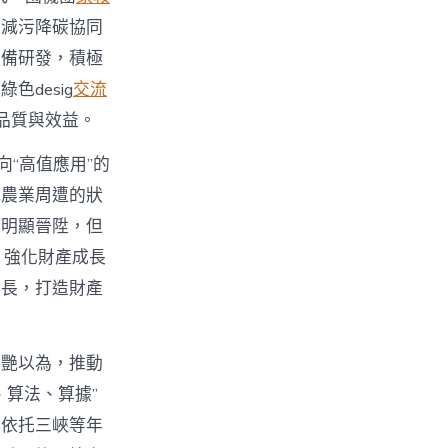
進減污降碳協同
設備研發，積極
desig
交流
品質與效益。
”向“高值應用”的
院農業周遭的狀
度明顯晉陞，但
，強化財產成長
成長，打造財產
黃艷以為，推動
算法、算據”
。依托三峽等年