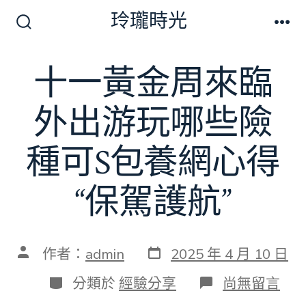
跳
玲瓏時光
至
搜
選
尋
單
主
切
十一黃金周來臨
要
換
開
內
關
外出游玩哪些險
容
種可S包養網心得
“保駕護航”
發
文
作者：
admin
2025 年 4 月 10 日
表
章
日
作
分
在
分類於
經驗分享
尚無留言
期
者
類
〈十