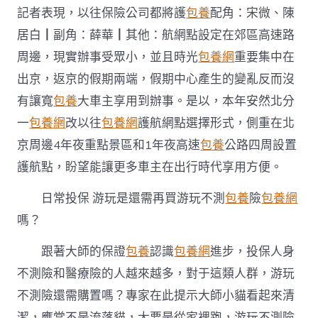
記者表現，以往保險公司都將護
包養
配角：宋微、陳
居白┃副角：薛華┃其他：航網點設定在郊區高速路
周邊，現實辦事受眾小，並且時光
包養網
重要集中在
出京，返京的假期兩端，假期中心產生的變亂反而沒
有讓寬
包養
大車主享用到辦事。是以，本年安然北分
一
包養網
改以往
包養網
護航網點選擇形式，側重在北
京周邊4年夜重點景區和1年夜高速
包養
公路四周設置
護航點，盼望能讓更多車主在出行時代享用方便。
日常投保 游玩是還需再買游玩不測
包養
險
包養網
嗎？
跟著大師的保證
包養
認識
包養網
進步，投保人身
不測險和醫療險的人越來越多，對于這類人群，游玩
不測險還需購置嗎？專家在此提示大師小貓看起來清
潔，應當不是流落貓，大要是從家裡跑，游玩不測險