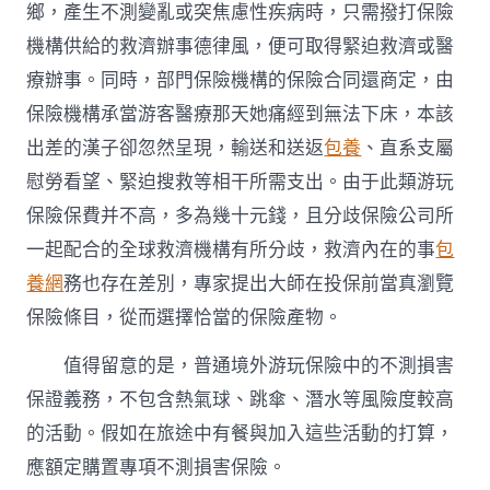
鄉，產生不測變亂或突焦慮性疾病時，只需撥打保險
機構供給的救濟辦事德律風，便可取得緊迫救濟或醫
療辦事。同時，部門保險機構的保險合同還商定，由
保險機構承當游客醫療那天她痛經到無法下床，本該
出差的漢子卻忽然呈現，輸送和送返
包養
、直系支屬
慰勞看望、緊迫搜救等相干所需支出。由于此類游玩
保險保費并不高，多為幾十元錢，且分歧保險公司所
一起配合的全球救濟機構有所分歧，救濟內在的事
包
養網
務也存在差別，專家提出大師在投保前當真瀏覽
保險條目，從而選擇恰當的保險產物。
值得留意的是，普通境外游玩保險中的不測損害
保證義務，不包含熱氣球、跳傘、潛水等風險度較高
的活動。假如在旅途中有餐與加入這些活動的打算，
應額定購置專項不測損害保險。