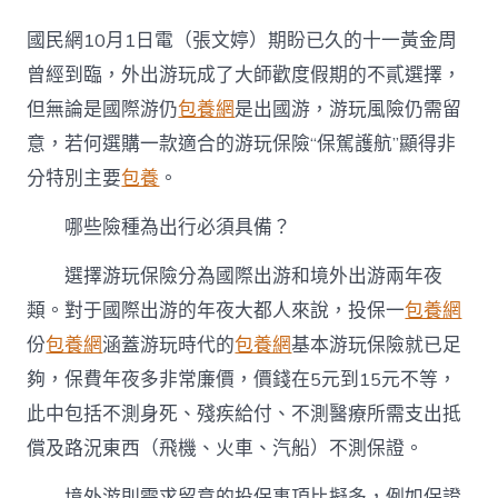
一
黃
國民網10月1日電（張文婷）期盼已久的十一黃金周
金
周
曾經到臨，外出游玩成了大師歡度假期的不貳選擇，
來
但無論是國際游仍
包養網
是出國游，游玩風險仍需留
臨
外
意，若何選購一款適合的游玩保險“保駕護航”顯得非
出
分特別主要
包養
。
游
玩
哪
哪些險種為出行必須具備？
些
險
選擇游玩保險分為國際出游和境外出游兩年夜
種
類。對于國際出游的年夜大都人來說，投保一
包養網
可
S
份
包養網
涵蓋游玩時代的
包養網
基本游玩保險就已足
包
夠，保費年夜多非常廉價，價錢在5元到15元不等，
養
網
此中包括不測身死、殘疾給付、不測醫療所需支出抵
心
得
償及路況東西（飛機、火車、汽船）不測保證。
“保
駕
境外游則需求留意的投保事項比擬多，例如保證