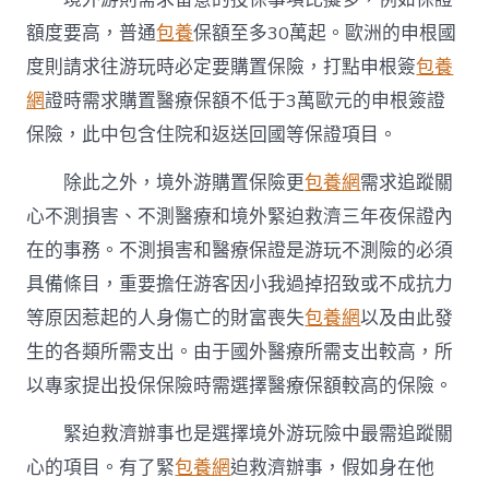
護
額度要高，普通
包養
保額至多30萬起。歐洲的申根國
航”〉
中
度則請求往游玩時必定要購置保險，打點申根簽
包養
網
證時需求購置醫療保額不低于3萬歐元的申根簽證
保險，此中包含住院和返送回國等保證項目。
除此之外，境外游購置保險更
包養網
需求追蹤關
心不測損害、不測醫療和境外緊迫救濟三年夜保證內
在的事務。不測損害和醫療保證是游玩不測險的必須
具備條目，重要擔任游客因小我過掉招致或不成抗力
等原因惹起的人身傷亡的財富喪失
包養網
以及由此發
生的各類所需支出。由于國外醫療所需支出較高，所
以專家提出投保保險時需選擇醫療保額較高的保險。
緊迫救濟辦事也是選擇境外游玩險中最需追蹤關
心的項目。有了緊
包養網
迫救濟辦事，假如身在他