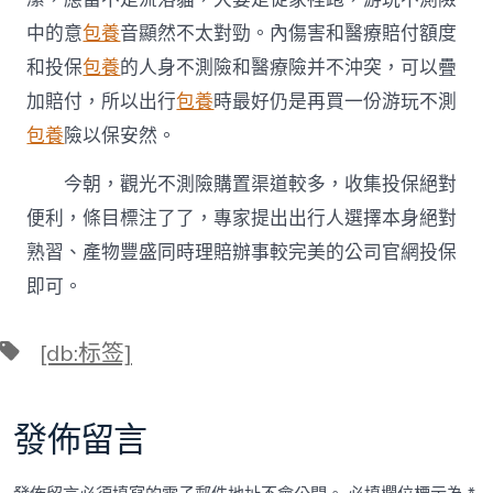
中的意
包養
音顯然不太對勁。內傷害和醫療賠付額度
和投保
包養
的人身不測險和醫療險并不沖突，可以疊
加賠付，所以出行
包養
時最好仍是再買一份游玩不測
包養
險以保安然。
今朝，觀光不測險購置渠道較多，收集投保絕對
便利，條目標注了了，專家提出出行人選擇本身絕對
熟習、產物豐盛同時理賠辦事較完美的公司官網投保
即可。
標
[db:标签]
籤
發佈留言