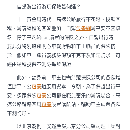
自駕游出行游玩保險若何選？
十一黃金周時代，高速公路履行不花錢，投親回
程、游玩返程的客流疊加，自駕
包養網
游平安不容疏
忽。除了平凡給car 購置的保險之外，自駕出行時，
要非分特別追蹤關心車載財物和車上職員的保險情
形。假如車上職員義務險保額不克不及知足請求，可
經由過程投保不測險進步保證。
此外，動身前，車主也需清楚保險公司的各類增
值辦事，公
包養
道應用資本。今朝，為了保證出行平
安，多家保險
包養
公司都在職員密集的游玩場合、高
速公路輔路四周
包養
設置護航站，輔助車主處置各類
不測情形。
以北京為例，安然產險北京分公司總司理王兵對