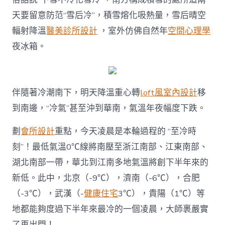
天要留意防范“雪后冷”，積雪熔化吸熱量，雪后晴空
輻射降溫
醫美診所設計
，室外仿佛自然年
空間心理學
夜冰箱。
伴隨著冷潮南下，明天降溫重心轉
loft風室內設計
移
到南邊，“冷氣”甚至沖到華南，氣溫年夜幅度下跌。
劃
會所設計
重點，今天凌晨是本輪過程的 “至冷時
刻”！最低氣溫0℃線將南壓至浙江南部、江東南部、
湖北南部一帶，華北到江南多地氣溫將創下半年來的
新低。此中，北京（-9℃），濟南（-6℃），合肥
（-3℃），武漢（-
健康住宅
3℃），貴陽（1℃）等
地都能夠度過下半年來最冷的一個凌晨，大師裹嚴實
了再出門！