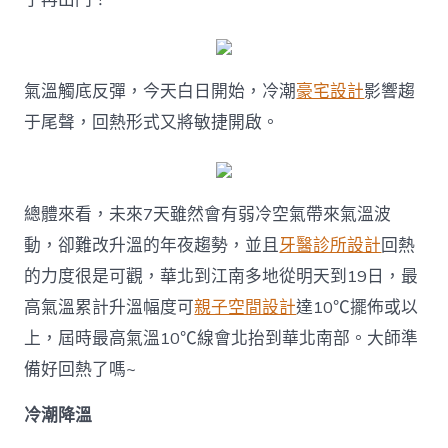
氣溫觸底反彈，今天白日開始，冷潮
豪宅設計
影響趨
于尾聲，回熱形式又將敏捷開啟。
總體來看，未來7天雖然會有弱冷空氣帶來氣溫波
動，卻難改升溫的年夜趨勢，並且
牙醫診所設計
回熱
的力度很是可觀，華北到江南多地從明天到19日，最
高氣溫累計升溫幅度可
親子空間設計
達10℃擺佈或以
上，屆時最高氣溫10℃線會北抬到華北南部。大師準
備好回熱了嗎~
冷潮降溫