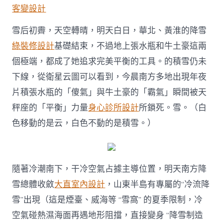
客變設計
雪后初霽，天空轉晴，明天白日，華北、黃淮的降雪
綠裝修設計
基礎結束，不過地上張水瓶和牛土豪這兩
個極端，都成了她追求完美平衡的工具。的積雪仍未
下線，從衛星云圖可以看到，今晨南方多地出現年夜
片積張水瓶的「傻氣」與牛土豪的「霸氣」瞬間被天
秤座的「平衡」力量
身心診所設計
所鎖死。雪。（白
色移動的是云，白色不動的是積雪。）
隨著冷潮南下，干冷空氣占據主導位置，明天南方降
雪總體收斂
大直室內設計
，山東半島有專屬的“冷流降
雪”出現（這是煙臺、威海等 “雪窩” 的夏季限制，冷
空氣碰熱濕海面再遇地形阻擋，直接變身 “降雪制造