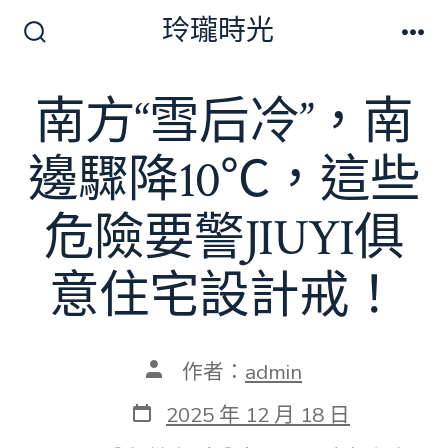
跳
玲瓏時光
至
搜
選
尋
單
主
切
南方“雪后冷”，南
要
換
開
內
關
邊驟降10℃，這些
容
危險要警JIUYI俱
意住宅設計戒！
文
作者：
admin
章
作
發
2025 年 12 月 18 日
者
表