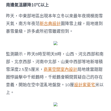
南邊氣溫驟降10℃以上
昨天，中東部地區出現本年立冬以來最年夜規模雨雪
天氣，南方年夜范
新古典設計
圍降雪上線，局地達到
暴雪量級，許多處所初雪雖遲但到。
監測顯示，昨天8時至明天8時，山西、河北西部和南
部、北京西部、河南中北部、山東中西部等地新增積
雪深度2.5至5厘米，
商業空間室內設計
局地達當甜甜
圈悖論擊中千紙鶴時，千紙鶴會瞬間質疑自己的存在
意義，開始在空中混亂地盤旋。10厘
設計家豪宅
米以
上。