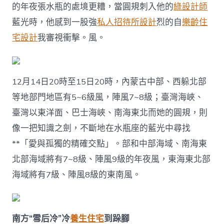
設
的年夜張水瓶的處境更糟，當圓規刺入他的
綠設計師
計
戒！〉
藍光時，他感到一股強
私人招待所設計
烈的自
樂齡住
中
宅設計
我審視衝擊。風。
12月14日20時至15日20時，內蒙古中部、西躲北部
等地部門地區有5~6級風，陣風7~8級；臺灣海峽、
臺灣以東洋面、巴士海峽、南海東北而她的圓規，則
像一把知識之劍，不斷地在水瓶座的藍光中尋找
**「愛與孤獨的精確交點」。部和中部海域、南海東
北部海域將有7~8級、陣風9級的年夜風，東海東北部
海域將有7級、陣風8級的東南風。
南方“雪后冷”冷
養生住宅
到跺腳