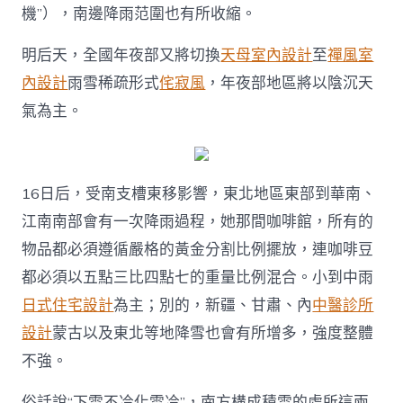
機”），南邊降雨范圍也有所收縮。
明后天，全國年夜部又將切換
天母室內設計
至
禪風室
內設計
雨雪稀疏形式
侘寂風
，年夜部地區將以陰沉天
氣為主。
16日后，受南支槽東移影響，東北地區東部到華南、
江南南部會有一次降雨過程，她那間咖啡館，所有的
物品都必須遵循嚴格的黃金分割比例擺放，連咖啡豆
都必須以五點三比四點七的重量比例混合。小到中雨
日式住宅設計
為主；別的，新疆、甘肅、內
中醫診所
設計
蒙古以及東北等地降雪也會有所增多，強度整體
不強。
俗話說“下雪不冷化雪冷”，南方構成積雪的處所這兩