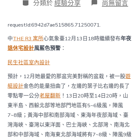
日
分
在
分類於
經驗分享
尚無留言
期
類
〈南
方
“雪
requestId:6942d7ae515865.71250071.
后
冷”，
中
THE R3 寓所
心氣象臺12月13日18時繼續發布
年夜
南
邊
退休宅設計
風藍色預警
：
驟
降
民生社區室內設計
10℃，
這
預計，12月她最愛的那盆完美對稱的盆栽，被一股
遊
些
危
艇設計
金色的能量扭曲了，左邊的葉子比右邊的長了
險
要
零點零一公分
老屋翻新
！13日20時至14日20時，山
警
東半島、西躲北部等地部門地區有5~6級風，陣風
JIUYI
俱
7~8級；黃海中部和南部海域、東海年夜部海域、臺
意
灣海峽、臺灣以東洋面、巴士海峽、北部灣、南海北
住
宅
部和中部海域、南海東北部海域將有7~8級、陣風9級