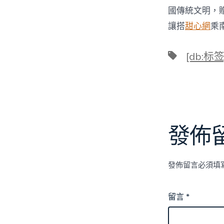
國傳統文明，
讓搭
甜心網
乘
標
[db:标签
籤
發佈
發佈留言必須填
留言
*