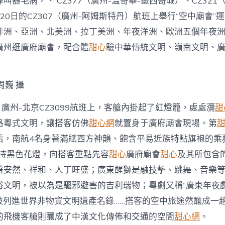
叫器毛病，、 CZ377（廣州-溫哥華-墨西哥城）、CZ321
邀
約〉
20日的CZ307（廣州-阿姆斯特丹）航班上舉行“空中廟會”
中
非洲、亞洲、北美洲、拉丁美洲、年夜洋洲、歐洲五個年夜
廣州逛廣府廟會，配合體
甜心
驗中華傳統文明、嶺南文明、
周巍 攝
，廣州-北京CZ3099航班上，客艙內掛起了紅燈籠，處處瀰
甜
格粵式文明，讓搭客仿佛
甜心網
就置身于廣府廟會現場。第
后，南航4名身著滿賦西方神韻、飽含平易近族特點旗袍的乘
手持黑色花燈，向搭客重點先容
甜心
廣府廟會
甜心
及其所包含
著安然、祥和、人丁旺盛；廣東醒獅是融技擊、跳舞、音樂
俗文明，被以為是驅邪避害的吉利瑞物；粵劇又稱“廣東年夜戲
日被列進世界非物資文明遺產名錄……搭客的空中旅途然釀成一
的飛機客艙則釀成了中漢文化傳佈和交通的空間
甜心網
。