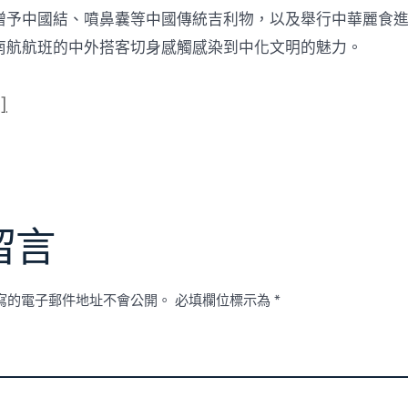
贈予中國結、噴鼻囊等中國傳統吉利物，以及舉行中華麗食
南航航班的中外搭客切身感觸感染到中化文明的魅力。
]
留言
寫的電子郵件地址不會公開。
必填欄位標示為
*