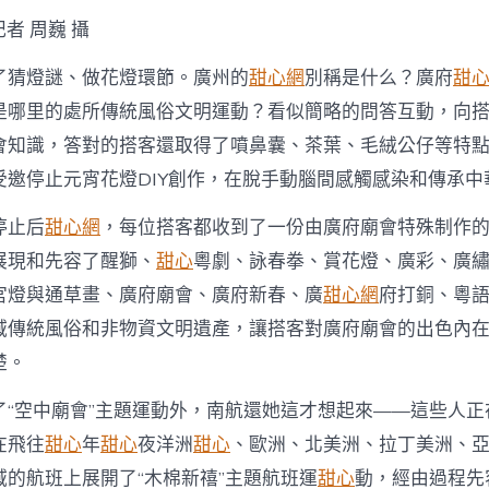
者 周巍 攝
了猜燈謎、做花燈環節。廣州的
甜心網
別稱是什么？廣府
甜
是哪里的處所傳統風俗文明運動？看似簡略的問答互動，向
會知識，答對的搭客還取得了噴鼻囊、茶葉、毛絨公仔等特
受邀停止元宵花燈DIY創作，在脫手動腦間感觸感染和傳承中
停止后
甜心網
，每位搭客都收到了一份由廣府廟會特殊制作
展現和先容了醒獅、
甜心
粵劇、詠春拳、賞花燈、廣彩、廣
宮燈與通草畫、廣府廟會、廣府新春、廣
甜心網
府打銅、粵
域傳統風俗和非物資文明遺產，讓搭客對廣府廟會的出色內
楚。
了“空中廟會”主題運動外，南航還她這才想起來——這些人正
在飛往
甜心
年
甜心
夜洋洲
甜心
、歐洲、北美洲、拉丁美洲、亞
域的航班上展開了“木棉新禧”主題航班運
甜心
動，經由過程先