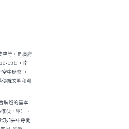
物鑒等，是廣府
18-19日，南
“空中廟會”，
華傳統文明和濃
會航班的基本
小傢伙。畢），
作確切如夢中睜開