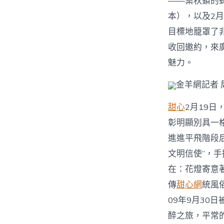
——葉秋鎖的蜂
本），以及2月
目標地籠罩了
收回邀約，來
魅力。
金羊網記者 
甜心
2月19日
彰明顯別具一
進進平飛階段
文明信使”，
在：花燈寄意
傳
甜心網
統風
09年9月30
醉之旅，平常