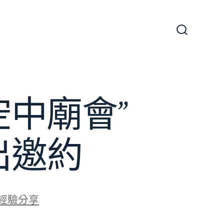
搜
尋
切
換
開
關
中廟會”
出邀約
經驗分享