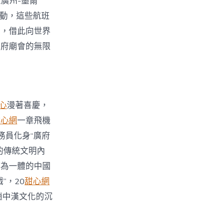
（廣州-墨爾
運動，這些航班
洲，借此向世界
廣府廟會的無限
心
漫著喜慶，
甜心網
一章飛機
務員化身“廣府
的傳統文明內
等為一體的中國
”，20
甜心網
趟中漢文化的沉