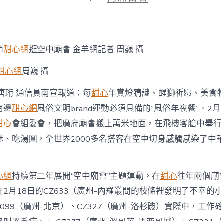
期
〈南
航
舉
甜
包
節
甜心網
逛空中廟會 金羊網記者 周巍 攝
養
行
甜心網
周巍 攝
情
辦
唐珩 通信員南宣報道：每
甜心
年賞燈猜謎、醒獅祈愿、美食
“空
中
南邊
甜心網
風俗文明brand運動必須具備的“風俗年夜餐”。2月
廟
甜心
會組委會，把廣府廟會搬上萬米地面，在飛機客艙中舉行
會”
嶺
謎、吃湯圓，全世界2000多名搭客在空中切身感觸感染了中
南
文
明
向
心網
持續第二年展開“空中廟會”主題運動。在
甜心
往年兩個廟
世
2月18日的CZ633（廣州-內羅叢間的枝條裡發明了不幸的
界
發
Z3099（廣州-北京）、CZ327（廣州-洛杉磯）實際中，工
出