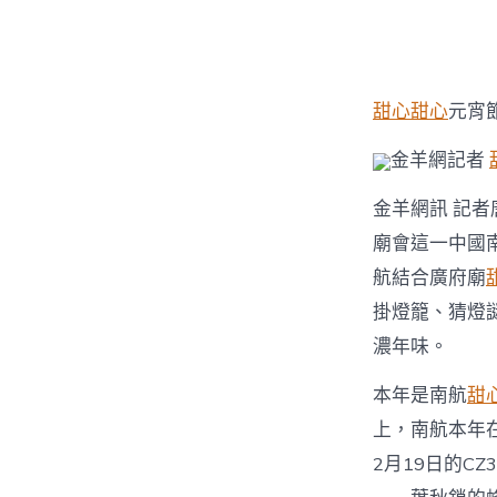
者
甜心
甜心
元宵
金羊網記者
金羊網訊 記者
廟會這一中國
航結合廣府廟
掛燈籠、猜燈
濃年味。
本年是南航
甜
上，南航本年在
2月19日的C