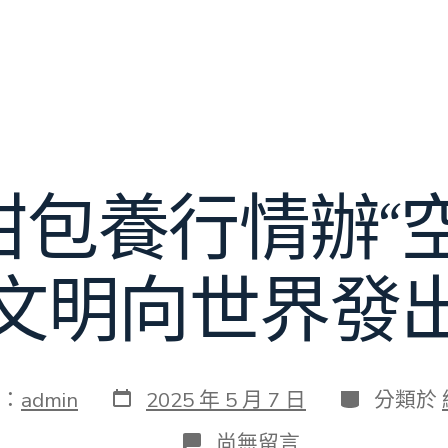
甜包養行情辦“空
文明向世界發
發
分
：
admin
2025 年 5 月 7 日
分類於
表
類
日
在
尚無留言