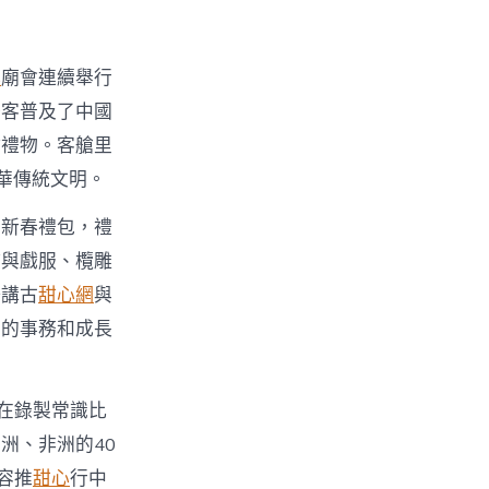
心
廟會連續舉行
搭客普及了中國
點禮物。客艙里
華傳統文明。
的新春禮包，禮
繡與戲服、欖雕
語講古
甜心網
與
在的事務和成長
在錄製常識比
洲、非洲的40
容推
甜心
行中