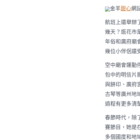
金羊
甜心
網記
航班上還舉辦
幾天？逛花市
年俗和廣府廟
幾位小伴侶還
空中廟會運動
包中的明信片
與餅印、廣府
古琴等廣州地
過程有更多清
春節時代，除
賽節目，她是
多個國度和地