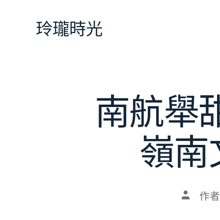
跳
至
玲瓏時光
主
要
內
容
南航舉
嶺南
文
作者
章
作