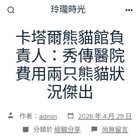
跳
玲瓏時光
至
搜
選
尋
單
主
切
卡塔爾熊貓館負
要
換
開
內
關
責人：秀傳醫院
容
費用兩只熊貓狀
況傑出
發
文
作者：
admin
2026 年 4 月 29 日
表
章
日
作
分
在
分類於
經驗分享
尚無留言
期
者
類
〈卡