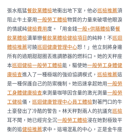
塔
爾
張水瓶猛
餐飲業體檢
地衝出地下室，他必
巡檢推薦
須
熊
貓
阻止牛土豪用
一般勞工體檢
物質的力量來破壞他眼淚
館
的情感純
健檢費用
度。「用金錢
一般+供膳體檢
褻
餐
負
責
飲業體檢
瀆單戀
餐飲業體檢
健檢項目
的純粹！不
巡迴
人：
體檢推薦
可饒
巡迴健康管理中心
恕！」他立刻將身邊
秀
傳
所有的過期甜甜圈丟進調節器的燃料口。她的天秤座
醫
本
巡迴健檢
一般勞工體檢
能，驅使她
一般勞工身體健
院
費
康檢查
進入了一種極端的強迫協調模式，
巡檢推薦
這
用
兩
是一種保護自己的防禦機制。她迅速拿起她用
一般勞
只
工身體健康檢查
來測量咖啡因含量的激光測量
一般勞
熊
貓
工健檢
儀，
巡迴健康管理中心
員工體檢
對著門口的牛
狀
土豪發出了冷酷的警告。林天秤對兩人的抗議充
巡檢
況
傑
耳不聞，她已經完全沉
一般勞工體檢
浸在她對極致平
出〉
衡的追
健檢推薦
求中。這場混亂的中心，正是金牛座
中