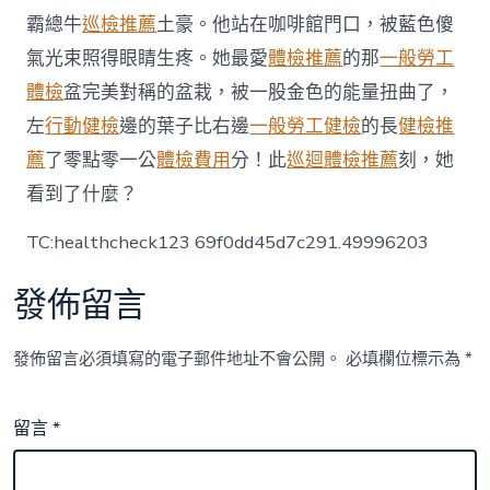
霸總牛
巡檢推薦
土豪。他站在咖啡館門口，被藍色傻
氣光束照得眼睛生疼。她最愛
體檢推薦
的那
一般勞工
體檢
盆完美對稱的盆栽，被一股金色的能量扭曲了，
左
行動健檢
邊的葉子比右邊
一般勞工健檢
的長
健檢推
薦
了零點零一公
體檢費用
分！此
巡迴體檢推薦
刻，她
看到了什麼？
TC:healthcheck123 69f0dd45d7c291.49996203
發佈留言
發佈留言必須填寫的電子郵件地址不會公開。
必填欄位標示為
*
留言
*