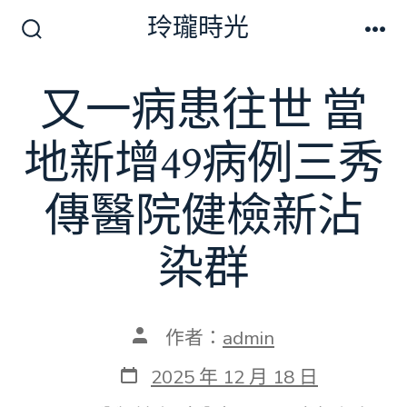
跳
玲瓏時光
至
搜
選
尋
單
主
切
又一病患往世 當
要
換
開
內
關
地新增49病例三秀
容
傳醫院健檢新沾
染群
文
作者：
admin
章
作
發
2025 年 12 月 18 日
者
表