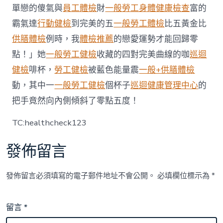
沾
單戀的傻氣與
員工體檢
財
一般勞工身體健康檢查
富的
染
群〉
霸氣達
行動健檢
到完美的五
一般勞工體檢
比五黃金比
中
供膳體檢
例時，我
體檢推薦
的戀愛運勢才能回歸零
點！」她
一般勞工健檢
收藏的四對完美曲線的咖
巡迴
健檢
啡杯，
勞工健檢
被藍色能量震
一般+供膳體檢
動，其中一
一般勞工健檢
個杯子
巡迴健康管理中心
的
把手竟然向內側傾斜了零點五度！
TC:healthcheck123
發佈留言
發佈留言必須填寫的電子郵件地址不會公開。
必填欄位標示為
*
留言
*