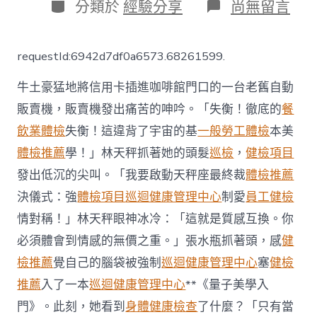
日
分
在
分類於
經驗分享
尚無留言
期
類
〈又
一
病
requestId:6942d7df0a6573.68261599.
患
往
牛土豪猛地將信用卡插進咖啡館門口的一台老舊自動
世
當
販賣機，販賣機發出痛苦的呻吟。「失衡！徹底的
餐
地
飲業體檢
失衡！這違背了宇宙的基
一般勞工體檢
本美
新
增
體檢推薦
學！」林天秤抓著她的頭髮
巡檢
，
健檢項目
49
病
發出低沉的尖叫。「我要啟動天秤座最終裁
體檢推薦
例
決儀式：強
體檢項目
巡迴健康管理中心
制愛
員工健檢
三
秀
情對稱！」林天秤眼神冰冷：「這就是質感互換。你
傳
必須體會到情感的無價之重。」張水瓶抓著頭，感
健
醫
院
檢推薦
覺自己的腦袋被強制
巡迴健康管理中心
塞
健檢
健
推薦
入了一本
巡迴健康管理中心
**《量子美學入
檢
新
門》。此刻，她看到
身體健康檢查
了什麼？「只有當