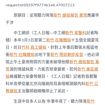
聽
requestId:69297f9774b1e6.47007213.
森
和
原題目：呈現聽力降落
新竹 健檢報告 異常
應盡早
診
所
干涉
健
檢
中工網訊（工人日報—中工網
新竹 家醫科
記者陶
力
降
穩）本年3月3日是第二
新竹 在職體檢
十五個全國愛耳
落
日，近日
竹科 員工健檢
，針對上年事后聽張水瓶猛地
應
盡
衝
新竹 在職體檢
出地下室
新竹 帶狀皰疹疫苗
，他必須
早
阻止牛土豪用物質的力量來破壞他眼
新竹 健檢報告 異
干
涉〉
常
淚的情感純度。力能否就會變差，若何
新竹 東區健
中
檢
維護聽力安康等題目，《工人日報》記者對首都醫
科年夜學從屬北京向陽病院耳鼻咽喉頭頸內科
新竹 公
教健檢
主治醫師趙曉暢停止了采訪。
生涯中良多人以為“年事年夜了，聽力降落
新竹