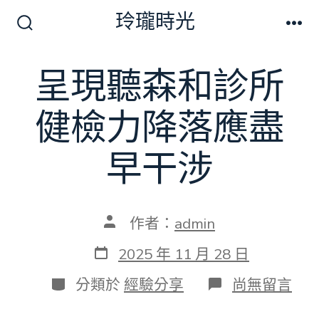
跳
玲瓏時光
至
搜
選
尋
單
主
切
呈現聽森和診所
要
換
開
內
關
健檢力降落應盡
容
早干涉
文
作者：
admin
章
作
發
2025 年 11 月 28 日
者
表
日
分
在
分類於
經驗分享
尚無留言
期
類
〈呈
現