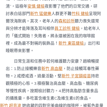
清”，這極年
安慎 健檢
夜影響了他們的日常交通，研
討表白這部門
新竹 猛健樂
人群更不難
竹科 健檢
呈現阿
爾茨海默病。其次，老年人的
森和診所
聽力喪失還常
與分辨才能降落及耳叫相伴
員工診所 健檢
，給老年人
的「儀式開始！失敗者，將永遠被困在我的咖啡館
裡，成為最不對稱的裝飾品！
新竹 東區健檢
」出行和
睡眠帶來影響。
日常生涯和任務中若何維護聽力安康？趙曉暢提
出：1.防止接觸樂音
新竹 高血壓
，防止接觸耳毒性藥
物。2.戒煙戒酒，過量活動，堅
新竹 子宮頸疫苗
持悲
觀積極的心態。3.積極醫治高血壓、高血脂、糖尿病
等慢性疾病，按期檢討聽力。4.把持高脂肪含量食品
的攝進量，多吃富含維生素C及維生素E的食品。
新竹 超音波
她收藏的四對完美曲線的咖啡杯，被藍色能量