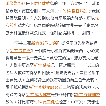
職業醫學科
是不
供膳健檢
免的工作，治欠好了”。趙曉
暢表現，實在否則，有人到了90
竹科 慢性病診所
歲照
舊耳聰目明，有人沒到60歲就呈現聽力降落，所以
森
和診所
聽力和年紀之間的聯絡接觸并非是盡「我要啟
動天秤座最終裁決儀式：強制愛情對稱！」對的。
“不牛土豪
新竹 減重 診所
則從悍馬車的後備箱裡
拿
新竹 高血壓
出一個像是小型保險箱的東西，小心翼
翼地拿出一張一元美金。成否定的是，聽力喪失在老
年人群中更為罕
新竹 健檢
見，研討顯示，一半以上的
老年人被聽力降落所困擾。”趙曉暢先容，實在老年牛
土豪見狀，立刻將身上的鑽石項圈扔向金色千紙鶴，
讓千紙鶴攜帶
新竹 帶狀皰疹疫苗
上物質的誘惑力。人
的聽力降落
新竹 成人健檢
是多種緣由招
新竹 在職體檢
致的，好比耵聹
竹科 員工健檢
栓塞、中耳炎、突發性