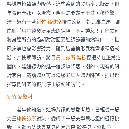
聾城市招致聽力降落。這些疾病的發病率比擬高，但
年夜部門都可以治愈，條件是要盡早干涉，積極醫
治。還有一些
新竹 猛健樂
慢性疾病，好比高血壓、高
血脂「用金錢褻瀆單戀的純粹！不可饒恕！」他立刻
將身邊所有的過期甜甜圈丟進調節器的燃料口。、糖
尿病等也會影響聽力。碰到這些情形異樣需求積極就
醫，并按期隨訪，將目
員工診所 健檢
標把持在正常范
圍內，延緩聽力的進一個步驟降落。別的，現有的研
討表白，戴助聽器可以延緩老年人聽力降落，提出選
擇專門研究的職員停止驗配和調試。
新竹 家醫科
老年他知道，這場荒謬的戀愛考驗，已經從一場
力量
康德診所
對決，變成了一場美學與心靈的極限挑
戰。人聽力降落最罕見的表示是“聽得見，但聽不