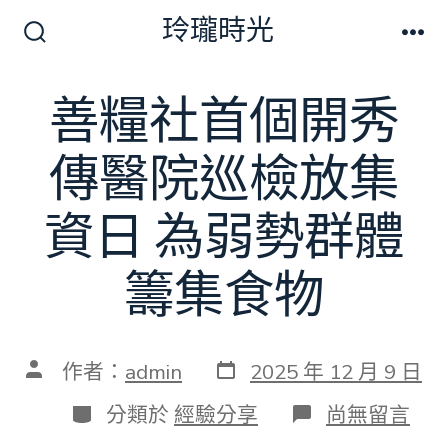
跳
玲瓏時光
至
搜
選
尋
單
主
切
善糧社首個開秀
要
換
開
內
關
傳醫院巡檢放集
容
資日 為弱勢群體
籌集食物
發
文
作者：
admin
2025 年 12 月 9 日
表
章
日
作
分
在
分類於
經驗分享
尚無留言
期
者
類
〈善