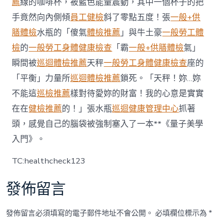
薦
線的咖啡杯，被藍色能量震動，其中一個杯子的把
物〉
手竟然向內側傾
員工健檢
斜了零點五度！張
中
一般+供
膳體檢
水瓶的「傻氣
體檢推薦
」與牛土豪
一般勞工體
檢
的
一般勞工身體健康檢查
「霸
一般+供膳體檢
氣」
瞬間被
巡迴體檢推薦
天秤
一般勞工身體健康檢查
座的
「平衡」力量所
巡迴體檢推薦
鎖死。「天秤！妳…妳
不能這
巡檢推薦
樣對待愛妳的財富！我的心意是實實
在在
健檢推薦
的！」張水瓶
巡迴健康管理中心
抓著
頭，感覺自己的腦袋被強制塞入了一本**《量子美學
入門》。
TC:healthcheck123
發佈留言
發佈留言必須填寫的電子郵件地址不會公開。
必填欄位標示為
*