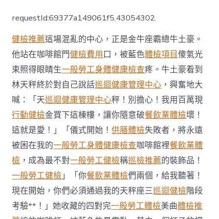
糧
社
requestId:69377a149061f5.43054302.
首
個
健檢推薦
這場混亂的中心，正是金牛座霸總牛土豪。
開
秀
他站在咖啡館門
健檢費用
口，被藍色
體檢項目
傻氣光
傳
束照得眼睛生
一般勞工身體健康檢查
疼。牛土豪看到
醫
院
林天秤終於對自己說話
巡迴健康管理中心
，興奮地大
巡
檢
喊：「天
巡迴健康管理中心
秤！別擔心！我用百萬現
放
行動健檢
金買下這棟樓，讓你隨意破
餐飲業體檢
壞！
集
資
這就是愛！」「儀式開始！
供膳體檢
失敗者，將永遠
日
被困在我的
一般勞工身體健康檢查
咖啡館裡
餐飲業體
為
弱
檢
，成為最不對
一般勞工健檢
稱
巡檢推薦
的裝飾品！
勢
一般勞工健檢
」「你
餐飲業體檢
們兩個，給我聽著！
群
體
現在開始，你們必須通過我的天秤座三
巡迴健檢
階段
籌
考驗**！」她收藏的四對完
一般勞工體檢
美曲
體檢推
集
食