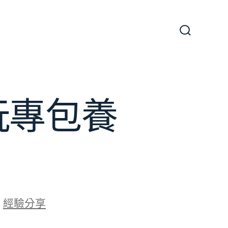
搜
尋
切
換
開
關
玩專包養
於
經驗分享