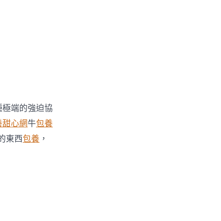
種極端的強迫協
養甜心網
牛
包養
的東西
包養
，