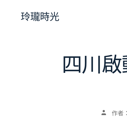
跳
至
玲瓏時光
主
要
內
容
四川啟
文
作者
章
作