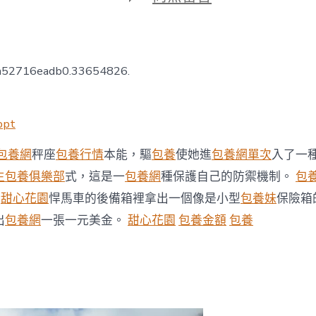
期
〈四
川
啟
動
2025
4a52716eadb0.33654826.
夏
季
游
玩
pt
專
包
包養網
秤座
包養行情
本能，驅
包養
使她進
包養網單次
入了一
養
生包養俱樂部
式，這是一
包養網
種保護自己的防禦機制。
包
網
心
從
甜心花園
悍馬車的後備箱裡拿出一個像是小型
包養妹
保險箱
得
季〉
出
包養網
一張一元美金。
甜心花園
包養金額
包養
中