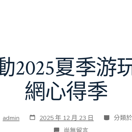
動2025夏季游
網心得季
發
分
：
admin
2025 年 12 月 23 日
分類
表
類
日
在
尚無留言