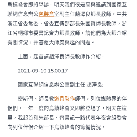
夜
烏鎮峰會即將舉辦。明天我們很是高興邀請到國家互
會
聯網信息辦公
包裝盒
室副主任趙澤良師長教師，中共
烏
鎮
浙江省委常委、省委宣傳部部長朱國賢師長教師，浙
峰
江省桐鄉市委書記齊力師長教師，請他們為大師介紹
會
有
有關情況，并答覆大師感興趣的問題。
關
情
上面，起首請趙澤良師長教師作介紹。
形
08
靠
2021-09-10 15:00:17
設
計
國家互聯網信息辦公室副主任 趙澤良:
及
準
密斯們、師長教
道具製作
師們，列位媒體界的伴
備
任
侶們，一年一度的烏鎮峰會又即將登場了，明天在這
務
里，我起首和朱部長、齊書記一路代表年夜會組委會
停
頓
向列位伴侶介紹一下烏鎮峰會的籌備情況。
舉