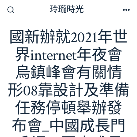
跳
玲瓏時光
至
搜
選
尋
單
主
切
國新辦就2021年世
要
換
開
內
關
界internet年夜會
容
烏鎮峰會有關情
形08靠設計及準備
任務停頓舉辦發
布會_中國成長門