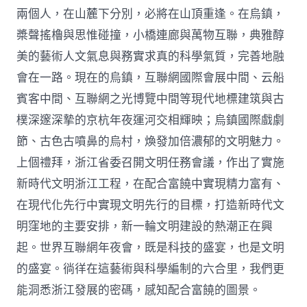
兩個人，在山麓下分別，必將在山頂重逢。在烏鎮，
槳聲搖櫓與思惟碰撞，小橋連廊與萬物互聯，典雅醇
美的藝術人文氣息與務實求真的科學氣質，完善地融
會在一路。現在的烏鎮，互聯網國際會展中間、云船
賓客中間、互聯網之光博覽中間等現代地標建筑與古
樸深邃深摯的京杭年夜運河交相輝映；烏鎮國際戲劇
節、古色古噴鼻的烏村，煥發加倍濃郁的文明魅力。
上個禮拜，浙江省委召開文明任務會議，作出了實施
新時代文明浙江工程，在配合富饒中實現精力富有、
在現代化先行中實現文明先行的目標，打造新時代文
明窪地的主要安排，新一輪文明建設的熱潮正在興
起。世界互聯網年夜會，既是科技的盛宴，也是文明
的盛宴。徜徉在這藝術與科學編制的六合里，我們更
能洞悉浙江發展的密碼，感知配合富饒的圖景。