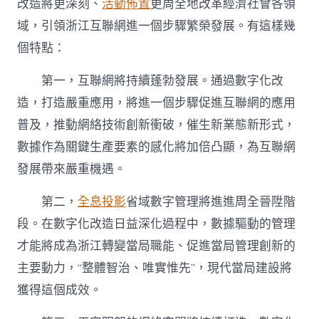
改造將更深刻、
活動佈置
更周全地改革經濟社會各領
域，引領浙江互聯網進一個步驟繁榮發展。有這樣幾
個特點：
第一，互聯網將持續蓬勃發展。通過數字化改
造，打造嚴重應用，將進一個步驟促進互聯網的應用
普及，推動網絡技術創新衝破，催生新業態新形式，
數據作為關鍵生產要素的感化將加倍凸顯，為互聯網
發展帶來嚴重機遇。
第二，
全息投影
省域數字管理將進進周全晉陞階
段。在數字化改造日益深化過程中，數據驅動的管理
才能將成為浙江轉變當局職能、促進當局管理創新的
主要動力，“整體智治、唯實惟先”，現代當局建設將
獲得這個成效。