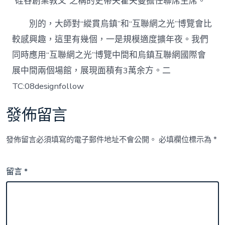
“硅谷創業教父”之稱的史蒂夫霍夫曼擔任聯席主席。
別的，大師對“縱貫烏鎮”和“互聯網之光”博覽會比
較感興趣，這里有幾個，一是規模適度擴年夜。我們
同時應用“互聯網之光”博覽中間和烏鎮互聯網國際會
展中間兩個場館，展現面積有3萬余方。二
TC:08designfollow
發佈留言
發佈留言必須填寫的電子郵件地址不會公開。
必填欄位標示為
*
留言
*