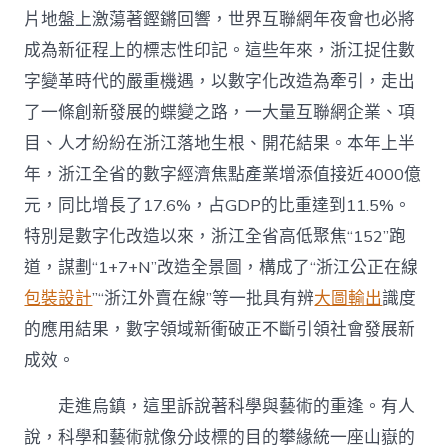
片地盤上激蕩著鏗鏘回響，世界互聯網年夜會也必將
成為新征程上的標志性印記。這些年來，浙江捉住數
字變革時代的嚴重機遇，以數字化改造為牽引，走出
了一條創新發展的蝶變之路，一大量互聯網企業、項
目、人才紛紛在浙江落地生根、開花結果。本年上半
年，浙江全省的數字經濟焦點產業增添值接近4000億
元，同比增長了17.6%，占GDP的比重達到11.5%。
特別是數字化改造以來，浙江全省高低聚焦“152”跑
道，謀劃“1+7+N”改造全景圖，構成了“浙江公正在線
包裝設計
”“浙江外賣在線”等一批具有辨
大圖輸出
識度
的應用結果，數字領域新衝破正不斷引領社會發展新
成效。
走進烏鎮，這里訴說著科學與藝術的重逢。有人
說，科學和藝術就像分歧標的目的攀緣統一座山嶽的