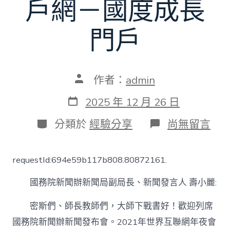
戶網－國度成長
門戶
文
作者：
admin
章
作
發
2025 年 12 月 26 日
者
表
日
分
在
分類於
經驗分享
尚無留言
期
類
〈國
新
辦
requestId:694e59b117b808.80872161.
就
2021
國務院新聞辦新聞局副局長、新聞發言人 壽小麗:
年
世
界
密斯們、師長教師們，大師下戰書好！歡迎列席
internet
國務院新聞辦新聞發布會。2021年世界互聯網年夜會
年