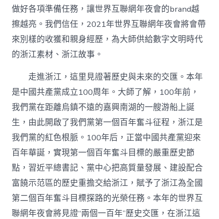
做好各項準備任務，讓世界互聯網年夜會的brand越
擦越亮。我們信任，2021年世界互聯網年夜會將會帶
來別樣的收獲和親身經歷，為大師供給數字文明時代
的浙江素材、浙江故事。
走進浙江，這里見證著歷史與未來的交匯。本年
是中國共產黨成立100周年。大師了解，100年前，
我們黨在距離烏鎮不遠的嘉興南湖的一艘游船上誕
生，由此開啟了我們黨第一個百年奮斗征程，浙江是
我們黨的紅色根脈。100年后，正當中國共產黨迎來
百年華誕，實現第一個百年奮斗目標的嚴重歷史節
點，習近平總書記、黨中心把高質量發展、建設配合
富饒示范區的歷史重擔交給浙江，賦予了浙江為全國
第二個百年奮斗目標探路的光榮任務。本年的世界互
聯網年夜會將見證“兩個一百年”歷史交匯，在浙江這