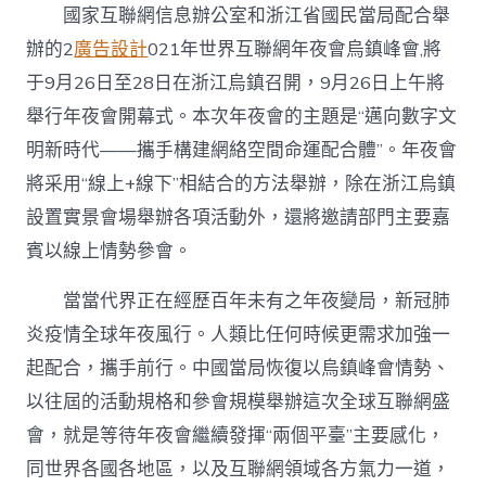
辦
國家互聯網信息辦公室和浙江省國民當局配合舉
發
布
辦的2
廣告設計
021年世界互聯網年夜會烏鎮峰會,將
會
于9月26日至28日在浙江烏鎮召開，9月26日上午將
_
中
舉行年夜會開幕式。本次年夜會的主題是“邁向數字文
國
明新時代——攜手構建網絡空間命運配合體”。年夜會
成
長
將采用“線上+線下”相結合的方法舉辦，除在浙江烏鎮
門
設置實景會場舉辦各項活動外，還將邀請部門主要嘉
戶
網
賓以線上情勢參會。
－
國
當當代界正在經歷百年未有之年夜變局，新冠肺
度
成
炎疫情全球年夜風行。人類比任何時候更需求加強一
長
起配合，攜手前行。中國當局恢復以烏鎮峰會情勢、
門
戶〉
以往屆的活動規格和參會規模舉辦這次全球互聯網盛
中
會，就是等待年夜會繼續發揮“兩個平臺”主要感化，
同世界各國各地區，以及互聯網領域各方氣力一道，