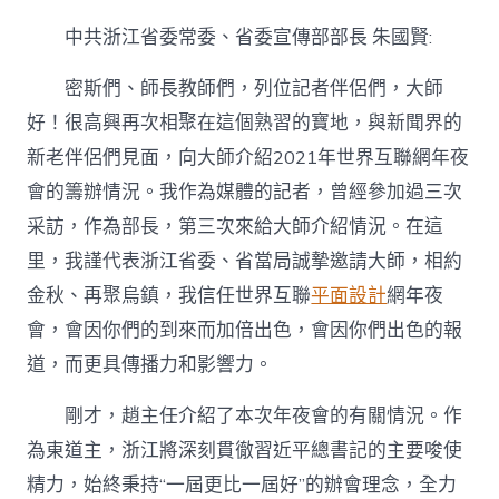
中共浙江省委常委、省委宣傳部部長 朱國賢:
密斯們、師長教師們，列位記者伴侶們，大師
好！很高興再次相聚在這個熟習的寶地，與新聞界的
新老伴侶們見面，向大師介紹2021年世界互聯網年夜
會的籌辦情況。我作為媒體的記者，曾經參加過三次
采訪，作為部長，第三次來給大師介紹情況。在這
里，我謹代表浙江省委、省當局誠摯邀請大師，相約
金秋、再聚烏鎮，我信任世界互聯
平面設計
網年夜
會，會因你們的到來而加倍出色，會因你們出色的報
道，而更具傳播力和影響力。
剛才，趙主任介紹了本次年夜會的有關情況。作
為東道主，浙江將深刻貫徹習近平總書記的主要唆使
精力，始終秉持“一屆更比一屆好”的辦會理念，全力