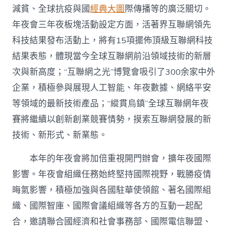
減貧、全球抗疫與國
經典大圖
際傳播等的廣泛關切。
年夜會三年夜板塊活動設定方面，活著界互聯網領先
科技結果發布活動上，將有15項擺佈頂級互聯網科技
結果表態，體現當今全球互聯網前沿領域技術的新層
次與新高度；“互聯網之光”博覽會吸引了300余家中外
企業，積極參與展現人工智能、年夜數據、網絡平安
等領域的最新技術產品；“縱貫烏鎮”全球互聯網年夜
賽將繼續以創新創業競賽情勢，摸索互聯網發展的新
技術、新形式、新業態。
本年的年夜會將加倍重視開門辦會，擴年夜國際
影響。年夜會組織任務始終堅持國際視野，戰勝疫情
晦氣影響，積極加強與各國駐華使領館、著名國際組
織、國際智庫、國際會議組織等各方的互動一起配
合，邀請聯合國經濟和社會事務部、國際電信聯盟、