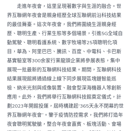
走進年夜會，這里呈現著數字與生涯的融合。世
界互聯網年夜會是親身經歷全球互聯網前沿科技結果
的最佳舞臺。這次年夜會，我們將圍繞生涯親身經
歷、聰明生產、行業生態等多個場景，引進5G全域自
動駕駛、聰明看護系統、數字牧場等25項聰明化項
目，華為、阿里巴巴、騰訊、百度、中電科、卡巴斯
基實驗室等300余家行業龍頭企業將參展表態，集中
展現一批最新的互聯網科技結果。期間，互聯網科技
結果展現館將通過線上線下同步展現區塊鏈智能巡
檢、納米光刻與成像裝置、融會型深海機器人等創新
應用。此外，我們將舉行互聯網科技館奠定儀式，計
劃2023年開館投運，屆時構建起“365天永不閉幕的世
界互聯網年夜會”。鑒于疫情防控需求，我們將打造年
夜會聰明駕駛艙，整合年夜會嘉賓、板塊活動、會場