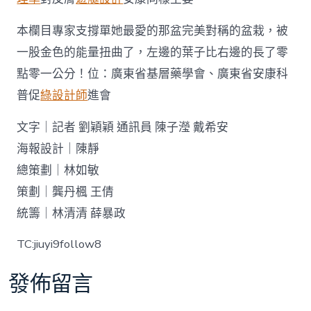
本欄目專家支撐單她最愛的那盆完美對稱的盆栽，被
一股金色的能量扭曲了，左邊的葉子比右邊的長了零
點零一公分！位：廣東省基層藥學會、廣東省安康科
普促
綠設計師
進會
文字｜記者 劉穎穎 通訊員 陳子瀅 戴希安
海報設計｜陳靜
總策劃｜林如敏
策劃｜龔丹楓 王倩
統籌｜林清清 薛暴政
TC:jiuyi9follow8
發佈留言