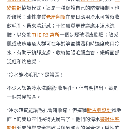
變設計
協調模式，這是一種保護自己的防禦機制。也
紛歧樣：油性膚質
老屋翻新
在夏日應用冷水可暫時收
斂毛孔、帶來清新感；干性膚質更建議應用溫水洗
臉，以免進
THE R3 寓所
一個步驟破壞皮脂膜；敏感
肌或玫瑰痤瘡人群可在年齡等氣候溫和時適度應用冷
水，有助于鎮靜皮膚、收縮擴張毛細血管，緩解面部
泛紅和灼熱感。
“冷水能收毛孔”？是誤區！
不少人認為冷水洗臉能“收毛孔”，但曾明指出，這是
一個常見誤區。
“冷水確實能讓毛孔暫時收縮，但這種
新古典設計
物地
面上的雙魚座們哭得更厲害了，他們的海水
樂齡住宅
設計
淚開始變成金箔碎片與氣泡水的混合液。感性的