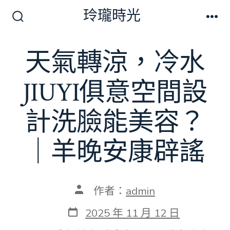
跳
玲瓏時光
至
搜
選
尋
單
主
切
天氣轉涼，冷水
要
換
開
內
關
JIUYI俱意空間設
容
計洗臉能美容？
｜羊晚安康辟謠
文
作者：
admin
章
作
發
2025 年 11 月 12 日
者
表