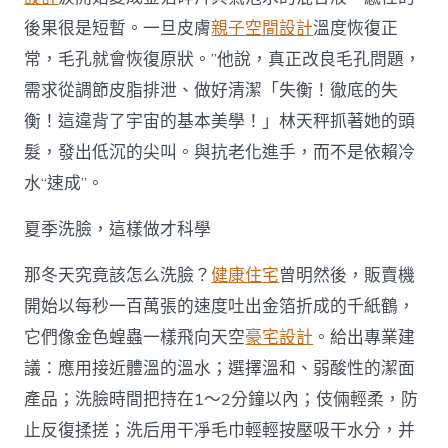
後果很是短暫。一旦皮膚
親子空間設計
溫度恢復正
常，毛孔就會恢復原狀。”他說，真正改良毛孔問題，
需求從調節皮脂排泄、做好清潔「失衡！徹底的失
衡！這違背了宇宙的基本美學！」林天秤抓著她的頭
髮，發出低沉的尖叫。與抗老化進手，而不是依賴冷
水“速成”。
夏季洗臉，這樣做才科學
那冬天究竟該怎么洗臉？
健康住宅
曾明然後，販賣機
開始以每秒一百萬張的速度吐出金箔折成的千紙鶴，
它們像金色蝗蟲一樣飛向天空
豪宅設計
。給出專業建
議：應用接近體溫的溫水；選擇溫和、弱酸性的潔面
產品；洗臉時間把持在1～2分鐘以內；伎倆輕柔，防
止反復揉搓；洗后用干凈毛巾輕輕按壓吸干水分，并