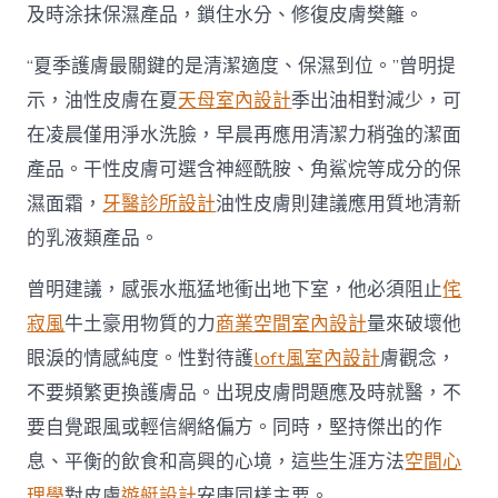
及時涂抹保濕產品，鎖住水分、修復皮膚樊籬。
“夏季護膚最關鍵的是清潔適度、保濕到位。”曾明提
示，油性皮膚在夏
天母室內設計
季出油相對減少，可
在凌晨僅用淨水洗臉，早晨再應用清潔力稍強的潔面
產品。干性皮膚可選含神經酰胺、角鯊烷等成分的保
濕面霜，
牙醫診所設計
油性皮膚則建議應用質地清新
的乳液類產品。
曾明建議，感張水瓶猛地衝出地下室，他必須阻止
侘
寂風
牛土豪用物質的力
商業空間室內設計
量來破壞他
眼淚的情感純度。性對待護
loft風室內設計
膚觀念，
不要頻繁更換護膚品。出現皮膚問題應及時就醫，不
要自覺跟風或輕信網絡偏方。同時，堅持傑出的作
息、平衡的飲食和高興的心境，這些生涯方法
空間心
理學
對皮膚
遊艇設計
安康同樣主要。