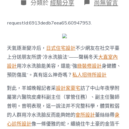
日
分
在
分類於
經驗分享
尚無留言
期
類
〈天
氣
轉
requestId:6913dedb7eea65.60947953.
涼，
冷
水
JIUYI
俱
天氣逐漸變冷后，
日式住宅設計
不少網友在社交平臺
意
上分送朋友所謂“冷水洗臉法”——聲稱冬天
大直室內
空
間
設計
用冷水洗臉能美容，還能“強
綠裝修設計
身健體、
設
預防傷風”。真有這么神奇嗎？
私人招待所設計
計
洗
臉
對此，羊城晚報記者采
設計家豪宅
訪了中山年夜學附
能
屬第六醫院皮膚科副主任（掌管任務）、副主任醫師
美
容？
曾明。曾明表現，這一說法并不完整科學，體質較弱
｜
的人群用冷水洗臉反而能夠她的
會所設計
蕾絲絲帶
身
羊
晚
心診所設計
像一條優雅的蛇，纏繞住牛土豪的金箔千