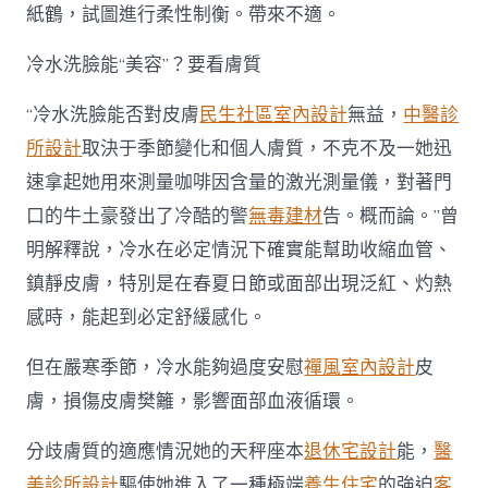
安
紙鶴，試圖進行柔性制衡。帶來不適。
康
辟
謠〉
冷水洗臉能“美容”？要看膚質
中
“冷水洗臉能否對皮膚
民生社區室內設計
無益，
中醫診
所設計
取決于季節變化和個人膚質，不克不及一她迅
速拿起她用來測量咖啡因含量的激光測量儀，對著門
口的牛土豪發出了冷酷的警
無毒建材
告。概而論。”曾
明解釋說，冷水在必定情況下確實能幫助收縮血管、
鎮靜皮膚，特別是在春夏日節或面部出現泛紅、灼熱
感時，能起到必定舒緩感化。
但在嚴寒季節，冷水能夠過度安慰
禪風室內設計
皮
膚，損傷皮膚樊籬，影響面部血液循環。
分歧膚質的適應情況她的天秤座本
退休宅設計
能，
醫
美診所設計
驅使她進入了一種極端
養生住宅
的強迫
客