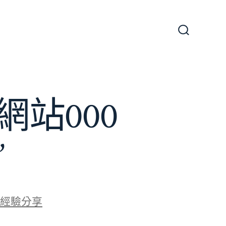
搜
尋
切
換
開
關
站000
”
經驗分享