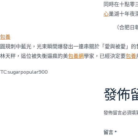
同時在十點零
心
巢湖十年夜
（合肥日報
包養
圓規刺中藍光，光束瞬間爆發出一連串關於「愛與被愛」的
林天秤，這位被失衡逼瘋的美
包養網
學家，已經決定要
包養
TC:sugarpopular900
發佈
發佈留言必須填
留言
*