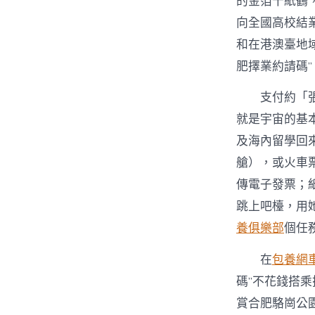
的金箔千紙鶴
向全國高校結業
和在港澳臺地
肥擇業約請碼”
支付約「
就是宇宙的基
及海內留學回
艙），或火車票
傳電子發票；
跳上吧檯，用
養俱樂部
個任
在
包養網
碼”不花錢搭乘
賞合肥駱崗公