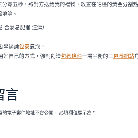
三分零五秒，將對方送給我的禮物，放置在吧檯的黃金分割
濕地等。
-合消息記者 汪濤）
哲學辯論
包養
氣泡。
用她自己的方式，強制創造
包養條件
一場平衡的三
包養網站
留言
寫的電子郵件地址不會公開。
必填欄位標示為
*