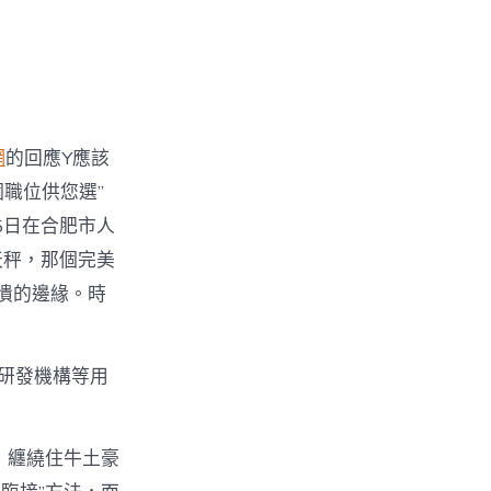
網
的回應Y應該
職位供您選”
5日在合肥市人
天秤，那個完美
潰的邊緣。時
研發機構等用
，纏繞住牛土豪