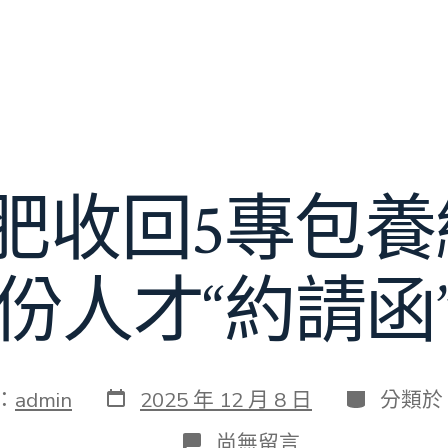
肥收回5專包養網
份人才“約請函
發
分
：
admin
2025 年 12 月 8 日
分類於
表
類
日
在
尚無留言