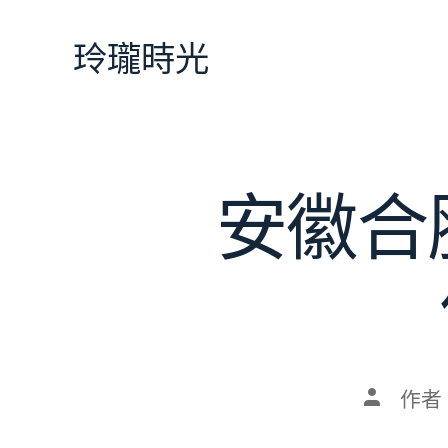
跳
至
玲瓏時光
主
要
內
容
安徽合
文
作者
章
作