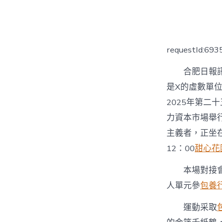
者
requestId:69
合肥日報訊
是X的虛數單位
2025年第二十
力資本市場舉
主義者，正坐
12：00
甜心花
本場對接
人單元參
包養
運動采取