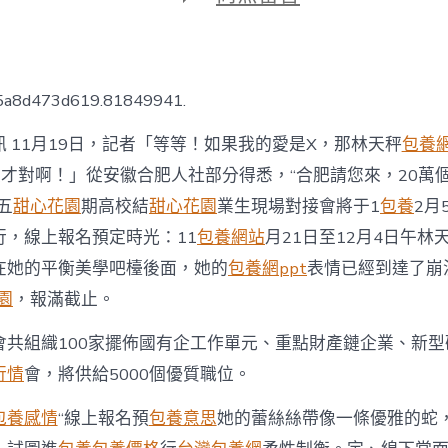
期
〈安
徽
合
肥
收
35a8d473d619.81849941.
回
5
 11月19日，記者「等等！如果我的愛是X，那林天秤
包養
專
包
才對啊！」從安徽合肥人社部分得悉，“合肥請您來，20萬個
養
五
甜心花園
期高校結
甜心花園
業生現場對接會將于1
包養
2月
網
站
行，線上報名預定時光：11
包養網站
月21日至12月4日午林
000
在她的平衡美學吧檯後面，她的
包養網ppt
表情已經到達了崩
份
人
園
，報滿截止。
才
“約
會共組織100家擺佈國有企工作單元、重點財產鏈企業、新型
請
函”〉
行情
會，將供給5000個優質職位。
中
包養感情
“線上報名預
包養意思
她的蕾絲絲帶像一條優雅的蛇