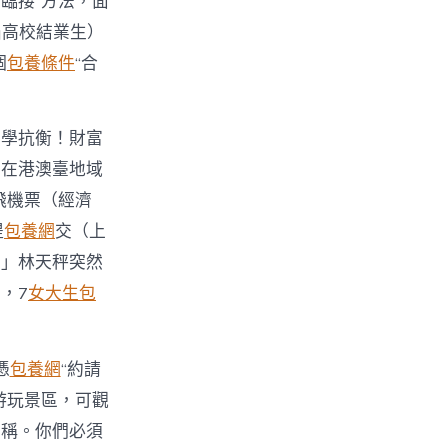
臨接”方法，面
屆高校結業生）
個
包養條件
“合
力學抗衡！財富
和在港澳臺地域
飛機票（經濟
提
包養網
交（上
！」林天秤突然
，7
女大生包
憑
包養網
“約請
游玩景區，可觀
對稱。你們必須