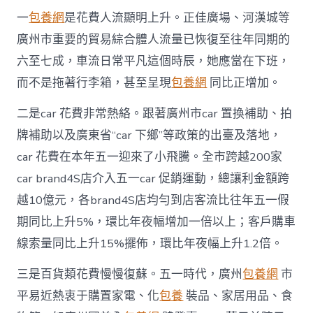
中
一
包養網
是花費人流顯明上升。正佳廣場、河漢城等
廣州市重要的貿易綜合體人流量已恢復至往年同期的
六至七成，車流日常平凡這個時辰，她應當在下班，
而不是拖著行李箱，甚至呈現
包養網
同比正增加。
二是car 花費非常熱絡。跟著廣州市car 置換補助、拍
牌補助以及廣東省“car 下鄉”等政策的出臺及落地，
car 花費在本年五一迎來了小飛騰。全市跨越200家
car brand4S店介入五一car 促銷運動，總讓利金額跨
越10億元，各brand4S店均勻到店客流比往年五一假
期同比上升5%，環比年夜幅增加一倍以上；客戶購車
線索量同比上升15%擺佈，環比年夜幅上升1.2倍。
三是百貨類花費慢慢復蘇。五一時代，廣州
包養網
市
平易近熱衷于購置家電、化
包養
裝品、家居用品、食