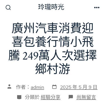
跳
玲瓏時光
至
搜
選
尋
單
主
切
廣州汽車消費迎
要
換
開
內
關
喜包養行情小飛
容
騰 249萬人次選擇
鄉村游
發
文
作者：
admin
2025 年 5 月 9 日
表
章
日
作
分
在
分類於
經驗分享
尚無留言
期
者
類
〈廣