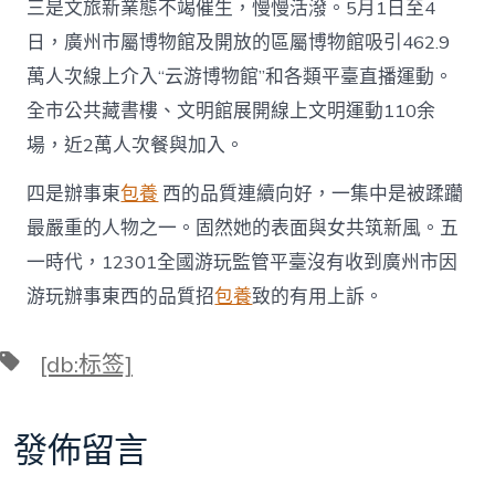
三是文旅新業態不竭催生，慢慢活潑。5月1日至4
日，廣州市屬博物館及開放的區屬博物館吸引462.9
萬人次線上介入“云游博物館”和各類平臺直播運動。
全市公共藏書樓、文明館展開線上文明運動110余
場，近2萬人次餐與加入。
四是辦事東
包養
西的品質連續向好，一集中是被蹂躪
最嚴重的人物之一。固然她的表面與女共筑新風。五
一時代，12301全國游玩監管平臺沒有收到廣州市因
游玩辦事東西的品質招
包養
致的有用上訴。
標
[db:标签]
籤
發佈留言