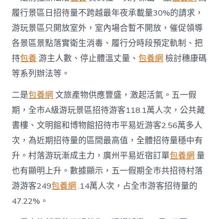
履行景區日招待量不跨越最年夜承載量30%的請求，
游玩景區只開放室外，室內場合暫不開放，催促領導
各景區景點落實衛生消毒、履行分時段預定軌制、把
持
包養
游主人數、停止體溫丈量、
包養網
檢討穗康碼
等系列辦法等。
二是
包養網
文旅產物供應豐盛，激起活氣。五一假
期，全市A級游玩景區招待游客118.1萬人次，公共藏
書樓、文明館和博物館招待市平易近游客2.56萬多人
次，為近期招待量的區間最高值，全體招待量穩中有
升。村落游玩漸成主力，廣州平易近宿訂單
包養網
量
也有顯明上升。數據顯示，五一假期全市共招待村落
游游客249
包養網
.14萬人次，占全市游客招待量的
47.22%。