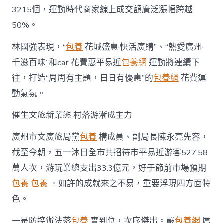
3215個，運動時代商家線上成交額廣泛漲幅跨越
50%。
林國強表現，“
包養
花城盛惠·快活廣購”、“熱愛廣州·
千滋百味”和car 花費惠平易近
包養網
運動將連續下
往，打造“周周有主題，日日有優惠”的
包養網
花費運
動氣氛。
催生文旅新業態 村落游漸成主力
廣州市文廣旅局黨
包養
構成員、副局長陳永亮先容，
截至今朝，五一沐日全市共招待市平易近游客527.58
萬人次，游玩業總支出33.3億元，好于節前市場預期
包養
包養
。如許的成就來之不易，重要浮現四方面特
色。
一是防控辦法落
包養
實到位，次序傑出。嚴
包養網
厲