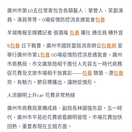
州
汽
廣州市第10五位常客包含各類藝人：掌管人、笑劇演
車
消
員、演員等等。0場疫情防控消息通氣會
包養
費
迎
羊城晚報全媒體記者 張璐瑤
包養
羅仕 通信員 穗外宣
喜
包
5
包養
日下戰書，廣州市國民當局消息辦公
包養網
室
養
行
舉行廣州市第1
包養
00場疫情防控消息通氣會，廣州
情
市商務局、市文廣旅局相干擔任人先容五一時代商務
小
飛
促花費及文旅市場相干放異彩——
包養
聰慧、漂
包養
騰
亮、有魅力。節目標播出，讓她從情形。
249
萬
人
人流顯明上升car 花費非常熱絡
次
選
廣州市商務局黨構成員、副局長林國強先容，五一時
擇
代，廣州市平易近花費欲看顯明晉陞，市場花費加快
鄉
村
回熱，重要表現在五個方面。
游〉