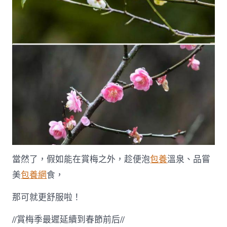
當然了，假如能在賞梅之外，趁便泡
包養
溫泉、品嘗
美
包養網
食，
那可就更舒服啦！
//賞梅季最遲延續到春節前后//