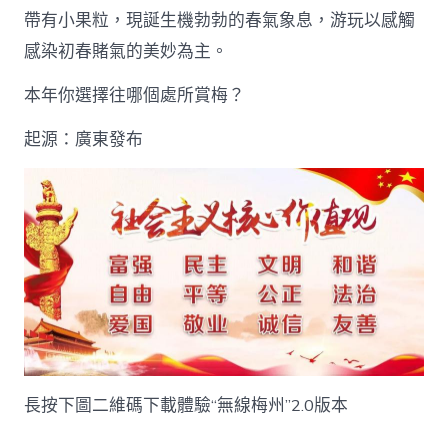
帶有小果粒，現誕生機勃勃的春氣象息，游玩以感觸
感染初春賭氣的美妙為主。
本年你選擇往哪個處所賞梅？
起源：廣東發布
長按下圖二維碼下載體驗“無線梅州”2.0版本