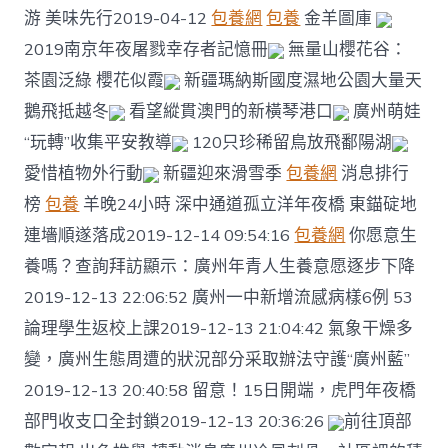
游 美味先行2019-04-12
包養網
包養
金羊圖庫
2019南京年夜屠戮幸存者記憶冊
無量山櫻花谷：
茶園泛綠 櫻花似霞
新疆瑪納斯國度濕地公園大量天
鵝飛抵越冬
看望縱貫澳門的新橫琴港口
廣州萌娃
“玩轉”收集平安教導
120只珍稀留鳥放飛鄱陽湖
愛惜植物外行動
新疆迎來滑雪季
包養網
消息排行
榜
包養
羊晚24小時 深中通道孤立洋年夜橋 東錨碇地
連墻順遂落成2019-12-14 09:54:16
包養網
你愿意生
養嗎？查詢拜訪顯示：廣州年青人生養意愿逐步下降
2019-12-13 22:06:52 廣州一中新增流感病樣6例 53
論理學生返校上課2019-12-13 21:04:42 氣象干燥多
變，廣州生態周遭的狀況部分采取辦法守護“廣州藍”
2019-12-13 20:40:58 留意！15日開端，虎門年夜橋
部門收支口全封鎖2019-12-13 20:36:26
前往頂部