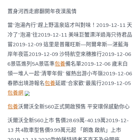
東
最
置身河西走廊翻開年夜漠風情
美
賞
當“泡湯內行”趕上野溫泉這才叫對味！2019-12-11 天
梅
季，
冷了“泡湯”往2019-12-11 美味巨蟹漂洋過海只待君品
這
嘗2019-12-09 這里是普羅旺斯—阿爾卑斯—湛藍海
四
個
岸年夜區2019-12-09 沙特航空來穗推行2019-12-06
地
S
6景區進列5A景區準
包養
備名單2019-12-06 歲末白
包
領一堆人一起“清零年假” 催熱出游小岑嶺2019-12-06
養
方，
春節出境游報名
包養
延遲“合家歡”最風行2019-12-05
你
包養網
選
擇
包養
沃爾沃全新S60正式開啟預售 平安環保感動你心
往
哪
個？〉
沃爾沃全新S60上市 售價28.69萬-40.19萬2019-12-
中
13 共4款車型售價9.99萬元起 「朗逸 啟航」上市
2019-12-13 2020款帕薩特插者不克不及分開座