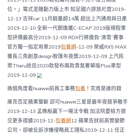
位。」電式混雜動力版上市 知足國六排放尺度2019-
12-13 吉祥car 11月銷量超14萬 超出上汽通用與日產
2019-12-10 全新一代朗逸獲C-ECAP 2019版規程車
型評價最高分2019-12-09 RDX行將擔負“沸雪”賽事
官方獨一指定用車2019
包養網
-12-09 榮威RX5 MAX
獲長三角創意design智匯年夜獎2019-12-09 上汽民
眾Tharu途岳2020款發布兩款貴氣奢華版Plus車型
2019-12-09
換個角度看huawei前員工事務
包養
！究竟是誰的錯
庫克否定蘋果壟斷 認可huawei三星是最年夜競爭敵手
2019-12-13 孟晚船贏下一場法令戰 加法院要檢方提
交更多證據2019-12-
包養網
12 蘋果告狀前高管變節
公司，卻被反訴涉嫌侵略員工隱私2019-12-11 任正