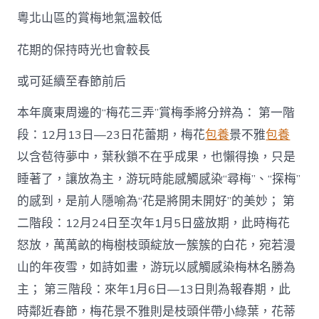
粵北山區的賞梅地氣溫較低
花期的保持時光也會較長
或可延續至春節前后
本年廣東周邊的“梅花三弄”賞梅季將分辨為： 第一階
段：12月13日—23日花蕾期，梅花
包養
景不雅
包養
以含苞待夢中，葉秋鎖不在乎成果，也懶得換，只是
睡著了，讓放為主，游玩時能感觸感染“尋梅”、“探梅”
的感到，是前人隱喻為“花是將開未開好”的美妙； 第
二階段：12月24日至次年1月5日盛放期，此時梅花
怒放，萬萬畝的梅樹枝頭綻放一簇簇的白花，宛若漫
山的年夜雪，如詩如畫，游玩以感觸感染梅林名勝為
主； 第三階段：來年1月6日—13日則為報春期，此
時鄰近春節，梅花景不雅則是枝頭伴帶小綠葉，花蒂