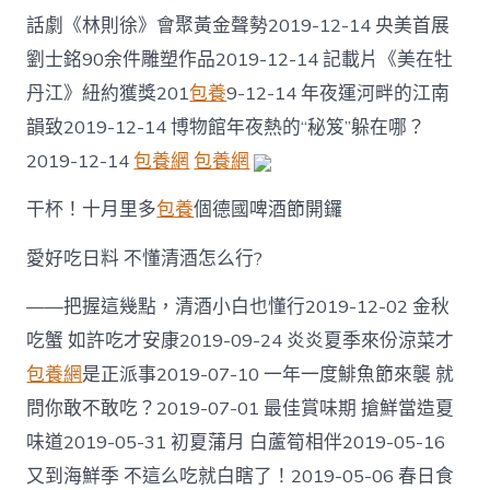
話劇《林則徐》會聚黃金聲勢2019-12-14 央美首展
劉士銘90余件雕塑作品2019-12-14 記載片《美在牡
丹江》紐約獲獎201
包養
9-12-14 年夜運河畔的江南
韻致2019-12-14 博物館年夜熱的“秘笈”躲在哪？
2019-12-14
包養網
包養網
干杯！十月里多
包養
個德國啤酒節開鑼
愛好吃日料 不懂清酒怎么行?
——把握這幾點，清酒小白也懂行2019-12-02 金秋
吃蟹 如許吃才安康2019-09-24 炎炎夏季來份涼菜才
包養網
是正派事2019-07-10 一年一度鯡魚節來襲 就
問你敢不敢吃？2019-07-01 最佳賞味期 搶鮮當造夏
味道2019-05-31 初夏蒲月 白蘆筍相伴2019-05-16
又到海鮮季 不這么吃就白瞎了！2019-05-06 春日食