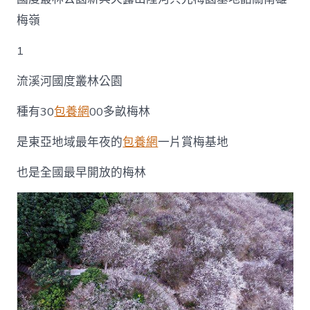
梅嶺
1
流溪河國度叢林公園
種有30
包養網
00多畝梅林
是東亞地域最年夜的
包養網
一片賞梅基地
也是全國最早開放的梅林