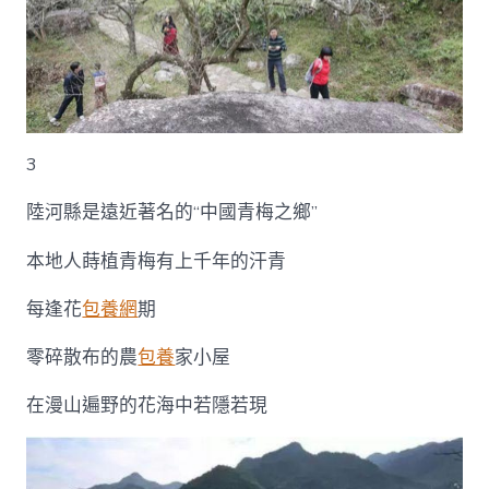
3
陸河縣是遠近著名的“中國青梅之鄉”
本地人蒔植青梅有上千年的汗青
每逢花
包養網
期
零碎散布的農
包養
家小屋
在漫山遍野的花海中若隱若現