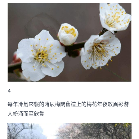
4
每年冷氣來襲的時辰梅關舊道上的梅花年夜放異彩游
人紛涌而至欣賞