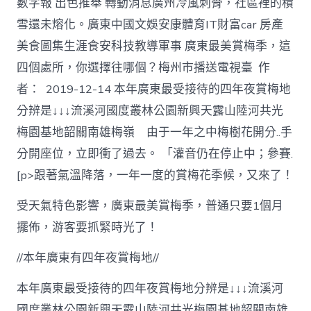
數字報 出色推舉 轉動消息廣州冷風刺骨，社區裡的積
雪還未熔化。廣東中國文娛安康體育IT財富car 房產
美食圖集生涯食安科技教導軍事 廣東最美賞梅季，這
四個處所，你選擇往哪個？梅州市播送電視臺 作
者： 2019-12-14 本年廣東最受接待的四年夜賞梅地
分辨是↓↓↓流溪河國度叢林公園新興天露山陸河共光
梅園基地韶關南雄梅嶺 由于一年之中梅樹花開分..手
分開座位，立即衝了過去。 「灌音仍在停止中；參賽.
[p>跟著氣溫降落，一年一度的賞梅花季候，又來了！
受天氣特色影響，廣東最美賞梅季，普通只要1個月
擺佈，游客要抓緊時光了！
//本年廣東有四年夜賞梅地//
本年廣東最受接待的四年夜賞梅地分辨是↓↓↓流溪河
國度叢林公園新興天露山陸河共光梅園基地韶關南雄