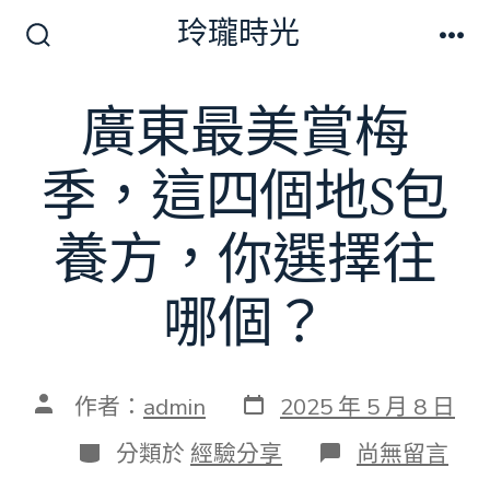
跳
玲瓏時光
至
搜
選
尋
單
主
切
廣東最美賞梅
要
換
開
內
關
季，這四個地S包
容
養方，你選擇往
哪個？
發
文
作者：
admin
2025 年 5 月 8 日
表
章
日
作
分
在
分類於
經驗分享
尚無留言
期
者
類
〈廣