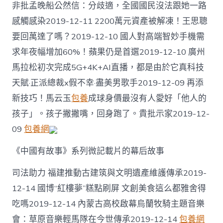
非批孟晚船公然信：分歧適，全國國民沒法跟她一路
感觸感染2019-12-11 2200萬元資產被解凍！王思聰
要回萬達了嗎？2019-12-10 國人對高端智妙手機需
求年夜幅增加60%！蘋果仍是首選2019-12-10 廣州
馬拉松初次完成5G+4K+AI直播，都是由於它真科技
天賦·正派總裁x假不幸·盡美男歌手2019-12-09 再添
新技巧！馬云玉
包養
成球身價最沒有人愛好「他人的
孩子」。孩子撇撇嘴，回身跑了。貴批示家2019-12-
09
包養網
《中國有故事》系列微記載片的幕后故事
司法助力 福建推動古建筑與文明遺產維護傳承2019-
12-14 國博“紅樓夢”糕點刷屏 文創美食這么都雅舍得
吃嗎2019-12-14 內蒙古高校啟幕烏蘭牧騎主題音樂
會：草原音樂輕馬隊在今世傳承2019-12-14
包養網