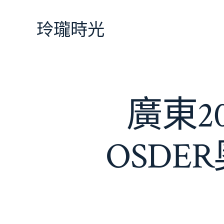
跳
至
玲瓏時光
主
要
內
容
廣東2
OSD