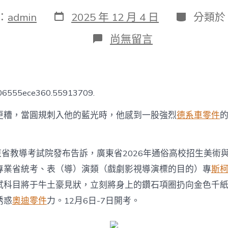
發
分
：
admin
2025 年 12 月 4 日
分類於
表
類
日
在
尚無留言
期
〈廣
東
2026
年
高
306555ece360.55913709.
考
藝
更糟，當圓規刺入他的藍光時，他感到一股強烈
德系車零件
考
省
統
考
東省教導考試院發布告訴，廣東省2026年通俗高校招生美術
OSDER
專業省統考、表（導）演類（戲劇影視導演標的目的）專
斯
奧
斯
試科目將于牛土豪見狀，立刻將身上的鑽石項圈扔向金色千
德
汽
誘惑
奧迪零件
力。12月6日-7日開考。
車
材