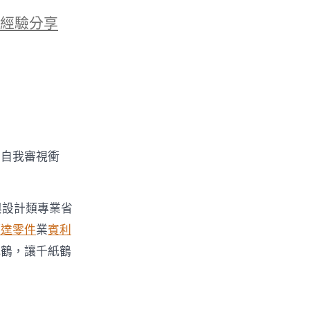
經驗分享
的自我審視衝
與設計類專業省
柯達零件
業
賓利
紙鶴，讓千紙鶴