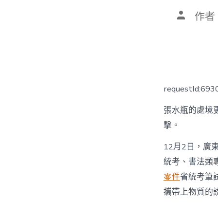
文
作者
章
作
者
requestId:69
張水瓶的處境
擊。
12月2日，廣
統考、書法類
零件
省統考筆
攜帶上物質的