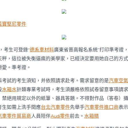
料
部
門
科
藍寶堅尼零件
目
本
周
末
開
日，考生可登錄“
德系車材料
廣東省普高報名系統”打印準考證
考〉
中
天秤，這位被失衡逼瘋的美學家，已經決定要用她自己的方
戀愛。準考證。
科考試的考生須知，并依照請求赴考。需求留意的是
汽車空
設
水箱水
計類專業考試時，考生須嚴格依照試卷留意事項請
，禁絕用規定以外的紙筆、器具答題。不得對作品（答卷）
考生如需上洗手間應
台北汽車零件
先舉手
汽車零件進口商
表
汽車零件貿易商
人員陪伴
Audi零件
前去。
水箱精