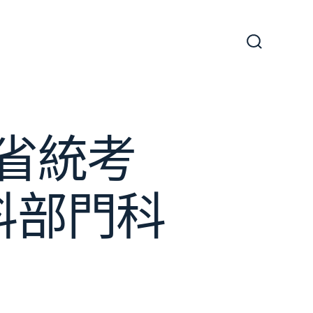
搜
尋
切
換
開
關
考省統考
料部門科