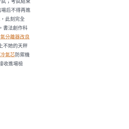
考試；考試結束
出場后不得再進
戰，此刻完全
。書法創作科
油氣分離器改良
上不她的天秤
車冷氣芯
防禦機
接收進場檢