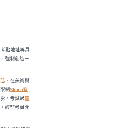
，考點地址等具
式，強制創造一
氣芯
，在美術與
求限制
Skoda零
攝影。考試過
賓
示，經監考員允