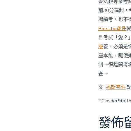
書法類專業考
前30分鐘起
場續考，也不
Porsche零件
目考試「愛？
版
義，必須是
座本能，驅使
制。得離開考
查。
文 |
福斯零件
記
TC:osder9foll
發佈