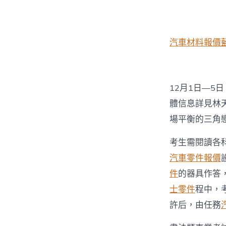
汽車材料報價
12月1日—5
體信息詳見林
場平衡的三角
考生需閱讀各
汽車零件報價
件
的器具作答
士零件
程中，
許后，由任務