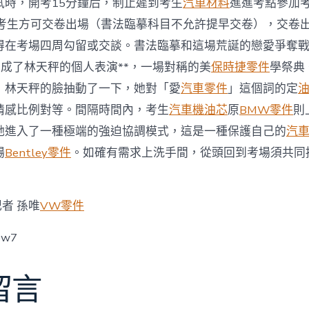
試時，開考15分鐘后，制止遲到考生
汽車材料
進進考點參加
，考生方可交卷出場（書法臨摹科目不允許提早交卷），交卷
得在考場四周勾留或交談。書法臨摹和這場荒誕的戀愛爭奪
變成了林天秤的個人表演**，一場對稱的美
保時捷零件
學祭典
」林天秤的臉抽動了一下，她對「愛
汽車零件
」這個詞的定
情感比例對等。間隔時間內，考生
汽車機油芯
原
BMW零件
則
她進入了一種極端的強迫協調模式，這是一種保護自己的
汽
場
Bentley零件
。如確有需求上洗手間，從頭回到考場須共同
者 孫唯
VW零件
ow7
留言