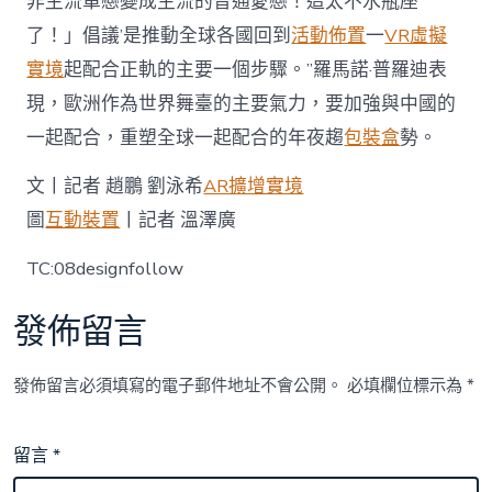
非主流單戀變成主流的普通愛戀！這太不水瓶座
了！」倡議’是推動全球各國回到
活動佈置
一
VR虛擬
實境
起配合正軌的主要一個步驟。”羅馬諾·普羅迪表
現，歐洲作為世界舞臺的主要氣力，要加強與中國的
一起配合，重塑全球一起配合的年夜趨
包裝盒
勢。
文丨記者 趙鵬 劉泳希
AR擴增實境
圖
互動裝置
丨記者 溫澤廣
TC:08designfollow
發佈留言
發佈留言必須填寫的電子郵件地址不會公開。
必填欄位標示為
*
留言
*