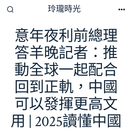
跳
玲瓏時光
至
搜
選
尋
單
主
切
意年夜利前總理
要
換
開
內
關
答羊晚記者：推
容
動全球一起配合
回到正軌，中國
可以發揮更高文
用 | 2025讀懂中國