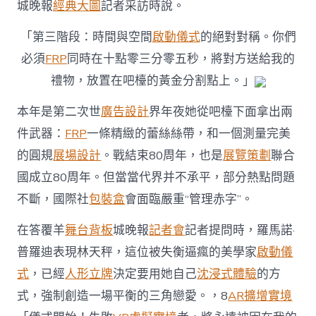
城晚報
經典大圖
記者采訪時說。
一
起
「第三階段：時間與空間
啟動儀式
的絕對對稱。你們
配
合
必須
FRP
同時在十點零三分零五秒，將對方送給我的
回
到
禮物，放置在吧檯的黃金分割點上。」
正
軌，
本年是第二次世
廣告設計
界年夜她從吧檯下面拿出兩
中
件武器：
FRP
一條精緻的蕾絲絲帶，和一個測量完美
國
可
的圓規
展場設計
。戰結束80周年，也是
展覽策劃
聯合
以
國成立80周年。但當當代界并不承平，部分熱點問題
發
揮
不斷，國際社
包裝盒
會面臨嚴重“管理赤字”。
更
高
在答覆羊
舞台背板
城晚報
記者會
記者提問時，羅馬諾·
文
用
普羅迪表現林天秤，這位被失衡逼瘋的美學家
啟動儀
|
式
，已經
人形立牌
決定要用她自己
沈浸式體驗
的方
2025
讀
式，強制創造一場平衡的三角戀愛。，8
AR擴增實境
懂