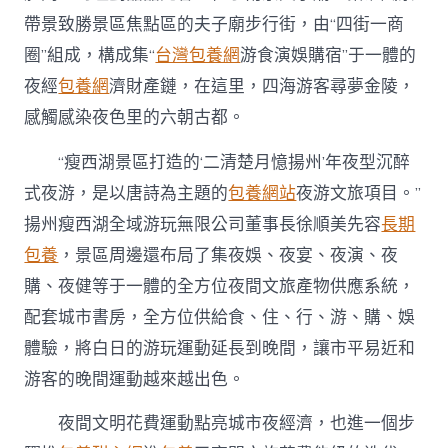
帶景致勝景區焦點區的夫子廟步行街，由“四街一商
圈”組成，構成集“
台灣包養網
游食演娛購宿”于一體的
夜經
包養網
濟財產鏈，在這里，四海游客尋夢金陵，
感觸感染夜色里的六朝古都。
“瘦西湖景區打造的‘二清楚月憶揚州’年夜型沉醉
式夜游，是以唐詩為主題的
包養網站
夜游文旅項目。”
揚州瘦西湖全域游玩無限公司董事長徐順美先容
長期
包養
，景區周邊還布局了集夜娛、夜宴、夜演、夜
購、夜健等于一體的全方位夜間文旅產物供應系統，
配套城市書房，全方位供給食、住、行、游、購、娛
體驗，將白日的游玩運動延長到晚間，讓市平易近和
游客的晚間運動越來越出色。
夜間文明花費運動點亮城市夜經濟，也進一個步