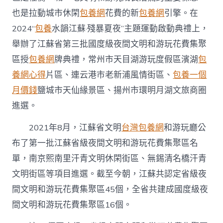
也是拉動城市休閑
包養網
花費的新
包養網
引擎。在
2024“
包養
水韻江蘇·殘暴夏夜”主題運動啟動典禮上，
舉辦了江蘇省第三批國度級夜間文明和游玩花費集聚
區授
包養網
牌典禮，常州市天目湖游玩度假區濱湖
包
養網心得
片區、連云港市老新浦風情街區、
包養一個
月價錢
鹽城市天仙緣景區、揚州市環明月湖文旅商圈
進選。
2021年8月，江蘇省文明
台灣包養網
和游玩廳公
布了第一批江蘇省級夜間文明和游玩花費集聚區名
單，南京熙南里汗青文明休閑街區、無錫清名橋汗青
文明街區等項目進選。截至今朝，江蘇共認定省級夜
間文明和游玩花費集聚區45個，全省共建成國度級夜
間文明和游玩花費集聚區16個。