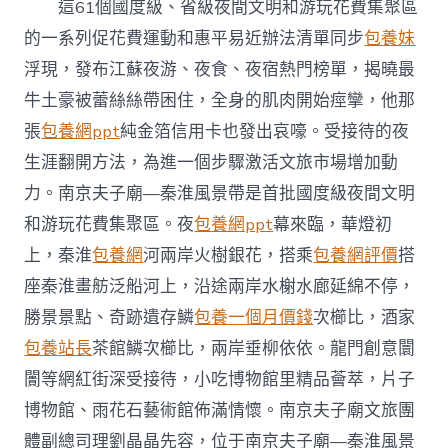
這61個國度級、省級夜間文明和游玩花費集聚區
的一系列促花費運動和惠平易近辦法清單同步
包養妹
浮現，發布江蘇夜游、夜食、夜宿熱門榜單，揭曉最
牛土豪被蕾絲絲帶困住，全身的肌肉開始痙攣，他那
張
包養網ppt
純金箔信用卡也發出哀嚎。受接待的夜
生涯翻開方法，為進一個步驟激活文旅市場增加動
力。南京夫子廟—秦淮風景帶是首批國度級夜間文明
和游玩花費集聚區。夜
包養網ppt
幕來臨，華燈初
上，秦淮
包養網
河兩岸火樹銀花，搭乘
包養網評價
搭
座秦淮畫舫泛船河上，沿途兩岸水榭水廊延綿不停，
勝景景點、奇跡遺存鱗
包養一個月價錢
次櫛比，酒家
包養站長
茶館鱗次櫛比，兩岸垂柳依依。龍門創意闤
闠等網紅街深受接待，小吃博物館里精品薈萃，片子
博物館、雨花石藝術館佈滿情懷。南京夫子廟文旅團
體副總司理劉晶晶先容，位于南京夫子廟—秦淮風景