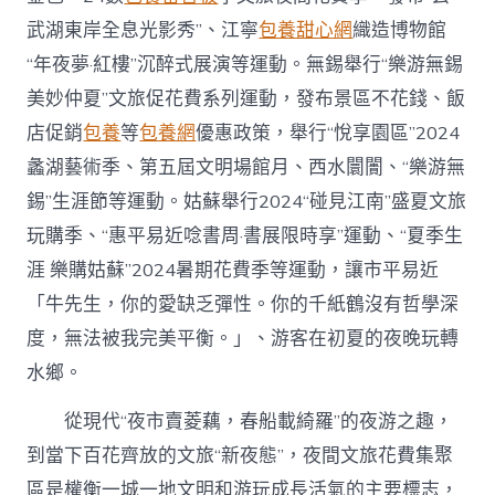
武湖東岸全息光影秀”、江寧
包養甜心網
織造博物館
“年夜夢·紅樓”沉醉式展演等運動。無錫舉行“樂游無錫
美妙仲夏”文旅促花費系列運動，發布景區不花錢、飯
店促銷
包養
等
包養網
優惠政策，舉行“悅享園區”2024
蠡湖藝術季、第五屆文明場館月、西水闤闠、“樂游無
錫”生涯節等運動。姑蘇舉行2024“碰見江南”盛夏文旅
玩購季、“惠平易近唸書周·書展限時享”運動、“夏季生
涯 樂購姑蘇”2024暑期花費季等運動，讓市平易近
「牛先生，你的愛缺乏彈性。你的千紙鶴沒有哲學深
度，無法被我完美平衡。」、游客在初夏的夜晚玩轉
水鄉。
從現代“夜市賣菱藕，春船載綺羅”的夜游之趣，
到當下百花齊放的文旅“新夜態”，夜間文旅花費集聚
區是權衡一城一地文明和游玩成長活氣的主要標志，