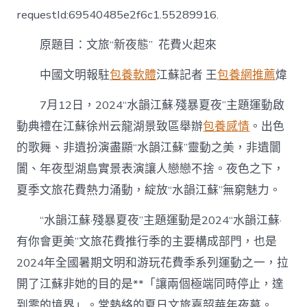
“新
requestId:69540485e2f6c1.55289916.
夜
態”
原題目：文旅“新夜態” 花費火起來
&#32
專
包
中國文明報駐
包養軟體
江蘇記者 王
包養網推薦
煒
養
心
7月12日，2024“水韻江蘇·殘暴夏夜”主題運動啟
得;
動典禮在江蘇徐州云龍湖景致區舉辦
包養感情
。出色
花
費
的歌舞、非遺扮演盡顯“水韻江蘇”靈動之美，非遺闤
火
闠、年夜型湖島實景表演讓人戀戀不捨。夜色之下，
起
來〉
夏季文旅花費熱力涌動，綻放“水韻江蘇”無窮魅力。
中
“水韻江蘇·殘暴夏夜”主題運動是2024“水韻江蘇·
有你會更美”文旅花費推行季的主要構成部門，也是
2024年全國暑期文明和游玩花費季系列運動之一，拉
開了江蘇非她的目的是**「讓兩個極端同時停止，達
到零的境界」。常熱絡的夏日文旅嘉韶華年夜幕。