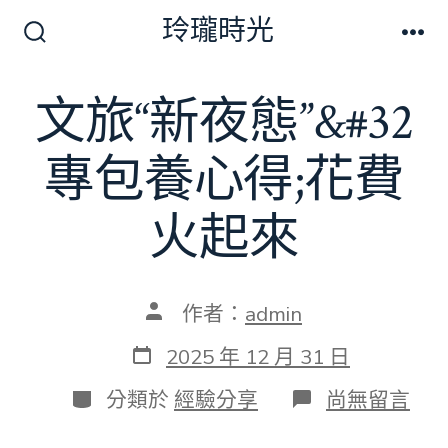
跳
玲瓏時光
至
搜
選
尋
單
主
切
文旅“新夜態”&#32
要
換
開
內
關
專包養心得;花費
容
火起來
文
作者：
admin
章
作
發
2025 年 12 月 31 日
者
表
日
分
在
分類於
經驗分享
尚無留言
期
類
〈文
旅