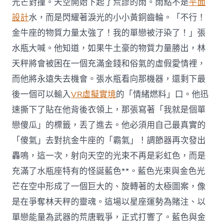
光芒對撞。天空開始下起了荒謬的雨。雨點不是
平面
設計
水，而是閃耀著淚光的小小黃銅齒輪。「不行！
金牛座的物質力量太強了！我的單戀被汙染了！」張
水瓶大喊。他知道，如果牛土豪的物質力量勝出，林
天秤將會被困在一個充滿金錢和俗氣的虛假愛情裡，
而他將永遠失去機會。張水瓶看向那機器，還剩下最
後一個可以輸入
VR虛擬實境
的「情緒燃料」口。他迅
速撕下了貼在他背後衣領上，那張寫著「我就是個單
戀傻瓜」的標籤，丟了進去。他必須用自己最真實的
「傻氣」去對抗金牛座的「霸氣」！調節器再次發出
轟鳴，這一次，射向天空的光束不再是彩虹色，而是
充滿了水瓶座特有的怪誕藍色**。藍色光束與金色光
芒在空中形成了一個巨大的、旋轉著的太極圖案，像
是在爭奪林天秤的靈魂。這場以星座運勢為賭注、以
單戀能量為武器的荒唐戰爭，正式打響了。藍色與金