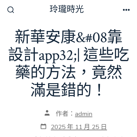
跳
玲瓏時光
至
搜
選
尋
單
主
切
新華安康&#08靠
要
換
開
內
關
設計app32;| 這些吃
容
藥的方法，竟然
滿是錯的！
文
作者：
admin
章
作
發
2025 年 11 月 25 日
者
表