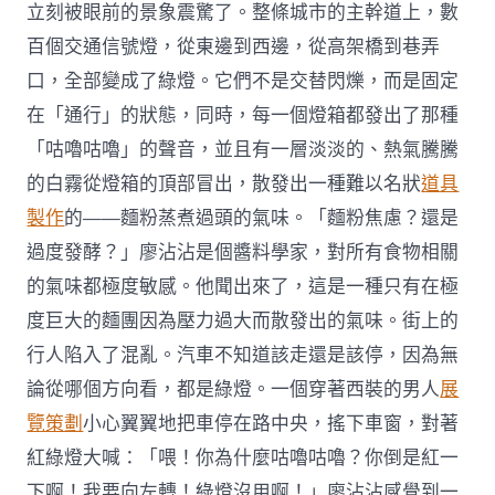
立刻被眼前的景象震驚了。整條城市的主幹道上，數
百個交通信號燈，從東邊到西邊，從高架橋到巷弄
口，全部變成了綠燈。它們不是交替閃爍，而是固定
在「通行」的狀態，同時，每一個燈箱都發出了那種
「咕嚕咕嚕」的聲音，並且有一層淡淡的、熱氣騰騰
的白霧從燈箱的頂部冒出，散發出一種難以名狀
道具
製作
的——麵粉蒸煮過頭的氣味。「麵粉焦慮？還是
過度發酵？」廖沾沾是個醬料學家，對所有食物相關
的氣味都極度敏感。他聞出來了，這是一種只有在極
度巨大的麵團因為壓力過大而散發出的氣味。街上的
行人陷入了混亂。汽車不知道該走還是該停，因為無
論從哪個方向看，都是綠燈。一個穿著西裝的男人
展
覽策劃
小心翼翼地把車停在路中央，搖下車窗，對著
紅綠燈大喊：「喂！你為什麼咕嚕咕嚕？你倒是紅一
下啊！我要向左轉！綠燈沒用啊！」廖沾沾感覺到一