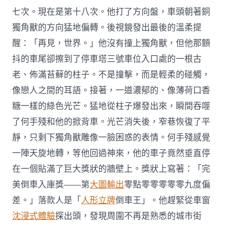
七次。現在是第十八次。他打了方向盤，車頭朝著銅
獨角獸的方向猛地偏轉。後視鏡發出最後的溫柔提
醒：「再見，世界。」他沒有撞上獨角獸，但他那顫
抖的車尾卻擦到了停車塔三號車位入口處的一根古
老、佈滿苔蘚的柱子。不是撞擊，而是輕柔的碰觸，
像戀人之間的耳語。接著，一道濃郁的、像薄荷口香
糖一樣的綠色光芒。猛地從柱子爆發出來，瞬間吞噬
了何手殘和他的掀背車。光芒消失後，窄巷恢復了平
靜，只剩下獨角獸雕像一臉困惑的表情。何手殘感覺
一陣天旋地轉，等他回過神來，他的車子竟然垂直停
在一個貼滿了巨大獎狀的牆壁上。獎狀上寫著：「完
美倒車入庫獎——第
大圖輸出
零點零零零零零九度偏
差。」落款人是「
人形立牌
倒車王」。他趕緊從車窗
沈浸式體驗
探出頭，發現周圍不再是熟悉的城市街