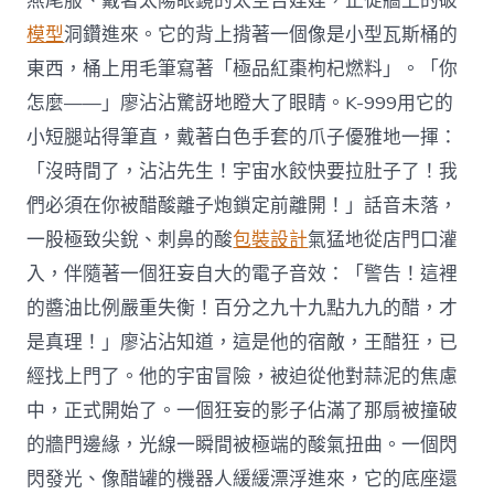
燕尾服、戴著太陽眼鏡的太空吉娃娃，正從牆上的破
模型
洞鑽進來。它的背上揹著一個像是小型瓦斯桶的
東西，桶上用毛筆寫著「極品紅棗枸杞燃料」。「你
怎麼——」廖沾沾驚訝地瞪大了眼睛。K-999用它的
小短腿站得筆直，戴著白色手套的爪子優雅地一揮：
「沒時間了，沾沾先生！宇宙水餃快要拉肚子了！我
們必須在你被醋酸離子炮鎖定前離開！」話音未落，
一股極致尖銳、刺鼻的酸
包裝設計
氣猛地從店門口灌
入，伴隨著一個狂妄自大的電子音效：「警告！這裡
的醬油比例嚴重失衡！百分之九十九點九九的醋，才
是真理！」廖沾沾知道，這是他的宿敵，王醋狂，已
經找上門了。他的宇宙冒險，被迫從他對蒜泥的焦慮
中，正式開始了。一個狂妄的影子佔滿了那扇被撞破
的牆門邊緣，光線一瞬間被極端的酸氣扭曲。一個閃
閃發光、像醋罐的機器人緩緩漂浮進來，它的底座還