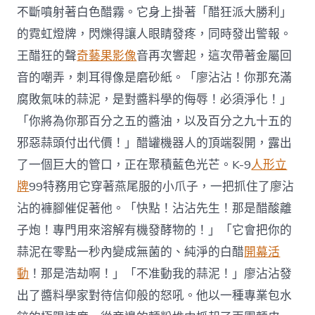
不斷噴射著白色醋霧。它身上掛著「醋狂派大勝利」
的霓虹燈牌，閃爍得讓人眼睛發疼，同時發出警報。
王醋狂的聲
奇藝果影像
音再次響起，這次帶著金屬回
音的嘲弄，刺耳得像是磨砂紙。「廖沾沾！你那充滿
腐敗氣味的蒜泥，是對醬料學的侮辱！必須淨化！」
「你將為你那百分之五的醬油，以及百分之九十五的
邪惡蒜頭付出代價！」醋罐機器人的頂端裂開，露出
了一個巨大的管口，正在聚積藍色光芒。K-9
人形立
牌
99特務用它穿著燕尾服的小爪子，一把抓住了廖沾
沾的褲腳催促著他。「快點！沾沾先生！那是醋酸離
子炮！專門用來溶解有機發酵物的！」「它會把你的
蒜泥在零點一秒內變成無菌的、純淨的白醋
開幕活
動
！那是浩劫啊！」「不准動我的蒜泥！」廖沾沾發
出了醬料學家對待信仰般的怒吼。他以一種專業包水