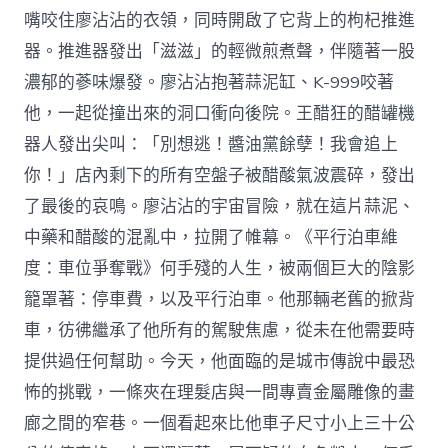
嘴咬住廖沾沾的衣領，同時開啟了它背上的枸杞推進
器。推進器發出「滋滋」的輕微煎煮聲，伴隨著一股
濃郁的蔘味爆發。廖沾沾抱著蒜泥缸、K-999咬著
他，一起從撞出來的洞口衝向後院。王醋狂的醋罐機
器人發出尖叫：「別想逃！醬油黨餘孽！我會追上
你！」店內剩下的所有空盤子被醋酸氣波震碎，發出
了最後的哀鳴。廖沾沾的宇宙冒險，就在這片蒜泥、
中藥和醋酸的混亂中，拉開了帷幕。《平行泊車維
度：車位爭奪戰》何手殘的人生，被兩個巨大的陰影
籠罩著：停車費，以及平行泊車。他那輛老舊的掀背
車，彷彿繼承了他所有的駕駛焦慮，從未在他需要時
提供過任何幫助。今天，他面臨的是城市傳說中最恐
怖的挑戰，一條夾在理髮店與一間專賣金屬雕像的畫
廊之間的窄巷。一個看起來比他車子尺寸小上三十公