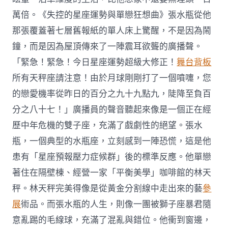
萬倍。《失控的星座運勢與單戀狂想曲》張水瓶從他
那張覆蓋著七層舊報紙的單人床上驚醒，不是因為鬧
鐘，而是因為屋頂傳來了一陣震耳欲聾的廣播聲。
「緊急！緊急！今日星座運勢超級大修正！
舞台背板
所有天秤座請注意！由於月球剛剛打了一個噴嚏，您
的戀愛機率從昨日的百分之九十九點九，陡降至負百
分之八十七！」廣播員的聲音聽起來像是一個正在經
歷中年危機的雙子座，充滿了戲劇性的絕望。張水
瓶，一個典型的水瓶座，立刻感到一陣恐慌，這是他
患有「星座預報壓力症候群」後的標準反應。他單戀
著住在隔壁棟、經營一家「平衡美學」咖啡館的林天
秤。林天秤完美得像是從黃金分割線中走出來的藝
參
展
術品。而張水瓶的人生，則像一團被獅子座暴君隨
意亂踢的毛線球，充滿了混亂與錯位。他衝到窗邊，