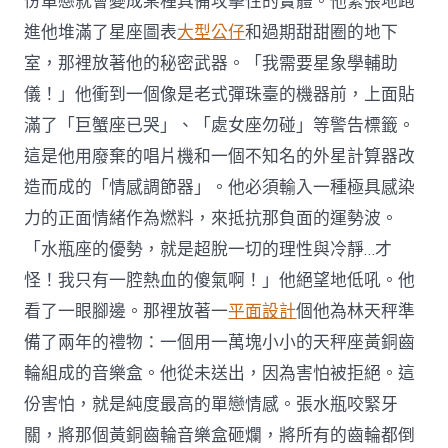
份單戀就會變成某種具備攻擊性的實體。他緊張地跑
進他堆滿了星座圖表
大型公仔
和過期甜甜圈的地下
室，那裡放著他的秘密武器。「我需要星象學輔助
儀！」他衝到一個像是老式彈珠臺的機器前，上面貼
滿了「巨蟹座已哭」、「處女座勿碰」等警告標籤。
這是他用廢棄的唱片機和一個不知名的外星計算器改
造而成的「情感調節器」。他必須輸入一種極具感染
力的正面情緒作為燃料，來抵抗那負面的運勢波。
「水瓶座的優勢，就是超脫一切的理性與冷靜…才
怪！我只有一腔熱血的傻氣啊！」他絕望地低吼。他
看了一眼腳邊。那裡放著一
平面設計
個他為林天秤準
備了兩年的禮物：一個用一萬塊小小的天秤座黃銅齒
輪組成的音樂盒。他從未送出，因為害怕被拒絕。這
份害怕，就是純度最高的單戀情感。張水瓶咬緊牙
關，將那個黃銅齒輪音樂盒砸爛，將所有的齒輪都倒