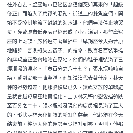
往外看去。整座城市已經因為這個突如其來的「超級
修正」而陷入了荒謬的混亂。街道上的雙魚座們，開
始不受控制地流下鹹鹹的海水淚，他們無法停止地哭
泣，導致城市低窪處已經形成了小型潟湖。那些摩羯
座的上班族，嚴格遵守著廣播中「摩羯座今天適合原
地踏步，否則將失去襪子」的指令。數百名西裝筆挺
的摩羯座正整齊地站在原地，他們的鞋子裡裝滿了已
經潮濕的淚水。「負百分之八十七？」張水瓶喃喃自
語，感到胃部一陣翻騰，他知道這代表著什麼。林天
秤的運勢越差，他那股積壓已久、無處安放的單戀能
量就會越發瘋狂地實體化。上次林天秤的戀愛運勢跌
至百分之二十，張水瓶就發現他的廚房裡長滿了巨大
的、形狀是林天秤側臉的粉紅色蘑菇。他必須在今天
結束前，將林天秤的運勢至少提升到零。否則，他那