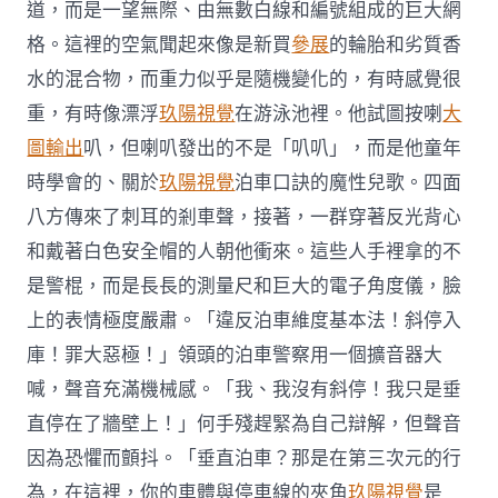
道，而是一望無際、由無數白線和編號組成的巨大網
格。這裡的空氣聞起來像是新買
參展
的輪胎和劣質香
水的混合物，而重力似乎是隨機變化的，有時感覺很
重，有時像漂浮
玖陽視覺
在游泳池裡。他試圖按喇
大
圖輸出
叭，但喇叭發出的不是「叭叭」，而是他童年
時學會的、關於
玖陽視覺
泊車口訣的魔性兒歌。四面
八方傳來了刺耳的剎車聲，接著，一群穿著反光背心
和戴著白色安全帽的人朝他衝來。這些人手裡拿的不
是警棍，而是長長的測量尺和巨大的電子角度儀，臉
上的表情極度嚴肅。「違反泊車維度基本法！斜停入
庫！罪大惡極！」領頭的泊車警察用一個擴音器大
喊，聲音充滿機械感。「我、我沒有斜停！我只是垂
直停在了牆壁上！」何手殘趕緊為自己辯解，但聲音
因為恐懼而顫抖。「垂直泊車？那是在第三次元的行
為，在這裡，你的車體與停車線的夾角
玖陽視覺
是