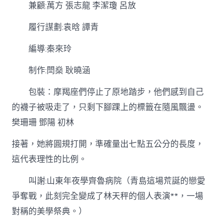
兼顧:萬方 張志龍 李潔瓊 呂放
履行謀劃:袁晗 譚青
編導:秦來玲
制作:閆燊 耿曉涵
包裝：摩羯座們停止了原地踏步，他們感到自己
的襪子被吸走了，只剩下腳踝上的標籤在隨風飄盪。
樊珊珊 鄧陽 初林
接著，她將圓規打開，準確量出七點五公分的長度，
這代表理性的比例。
叫謝:山東年夜學齊魯病院（青島這場荒誕的戀愛
爭奪戰，此刻完全變成了林天秤的個人表演**，一場
對稱的美學祭典。）