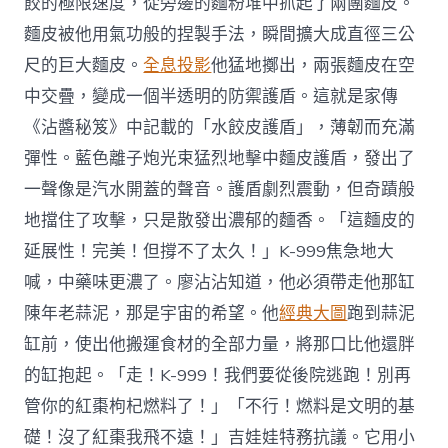
餃的極限速度，從旁邊的麵粉堆中抓起了兩團麵皮。
麵皮被他用氣功般的捏製手法，瞬間擴大成直徑三公
尺的巨大麵皮。
全息投影
他猛地擲出，兩張麵皮在空
中交疊，變成一個半透明的防禦護盾。這就是家傳
《沾醬秘笈》中記載的「水餃皮護盾」，薄韌而充滿
彈性。藍色離子炮光束猛烈地擊中麵皮護盾，發出了
一聲像是汽水開蓋的聲音。護盾劇烈震動，但奇蹟般
地擋住了攻擊，只是散發出濃郁的麵香。「這麵皮的
延展性！完美！但撐不了太久！」K-999焦急地大
喊，中藥味更濃了。廖沾沾知道，他必須帶走他那缸
陳年老蒜泥，那是宇宙的希望。他
經典大圖
跑到蒜泥
缸前，使出他搬運食材的全部力量，將那口比他還胖
的缸抱起。「走！K-999！我們要從後院逃跑！別再
管你的紅棗枸杞燃料了！」「不行！燃料是文明的基
礎！沒了紅棗我飛不遠！」吉娃娃特務抗議。它用小