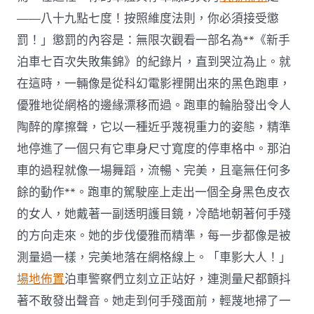
——八十九點七度！按照維度法則，你必須接受懲
罰！」懲罰的內容是：無限次觀看一部名為**《新手
泊車七百次失敗集錦》的紀錄片，直到哭泣為止。就
在這時，一輛像是從科幻電影裡開出來的黑色跑車，
優雅地從網格的邊緣漂移而過。跑車的輪胎發出令人
陶醉的摩擦聲，它以一種近乎蔑視重力的姿態，精準
地停進了一個只有它車身尺寸寬度的停車格中。那泊
車的過程就像一場舞蹈，流暢、完美，且毫無任何多
餘的動作**。跑車的駕駛座上走出一個全身黑色皮衣
的女人，她戴著一副透明護目鏡，冷酷地朝著何手殘
的方向走來。她的步伐優雅而精準，每一步都像是被
測量過一樣，完美地落在網格線上。「車影大人！」
場地佈置
泊車警察們立刻立正站好，連測量尺都顫抖
著不敢發出聲音。她走到何手殘面前，輕蔑地掃了一