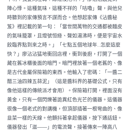
陣心悸。這種氣味，這種不祥的「咕嚕」聲，與他兒
時聽到的家傳預言不謀而合。他想起家傳《沾醬秘
笈》裡記載的第一句：「當世間萬物的交通都被麵皮
的氣味籠罩，且燈號恒綠、聲如湯沸時，便是宇宙水
餃臨界點到來之時。」「七點五個地球年…怎麼這麼
快？」廖沾沾猛地衝回店裡，衝到後廚，打開了一個
藏在舊冰櫃後面的暗門。暗門裡放著一個老舊的、像
是古代金屬保險箱的東西。他輸入了密碼：「一醬二
醋三油四辣五蒜泥」（這是醬料界的基礎公式，只有
像他這樣的傳統派才會用）。保險箱打開，裡面沒有
黃金，只有一個閃爍著詭異紅色光芒的儀器。這儀器
很像一個老式的對講機，但頂部插著一根彎曲的、像
韭菜一樣的天線。他顫抖著拿起儀器，按下通話鈕。
儀器發出「滋——」的電流聲，接著傳來一陣高八