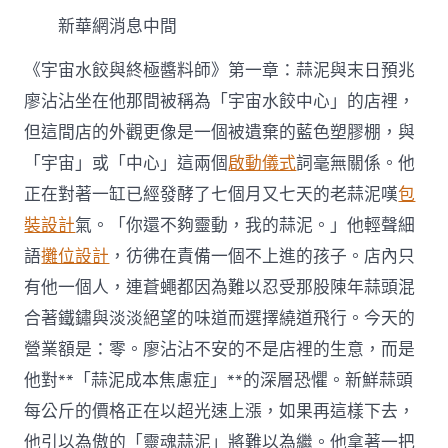
新華網消息中間
《宇宙水餃與終極醬料師》第一章：蒜泥與末日預兆
廖沾沾坐在他那間被稱為「宇宙水餃中心」的店裡，
但這間店的外觀更像是一個被遺棄的藍色塑膠棚，與
「宇宙」或「中心」這兩個
啟動儀式
詞毫無關係。他
正在對著一缸已經發酵了七個月又七天的老蒜泥嘆
包
裝設計
氣。「你還不夠靈動，我的蒜泥。」他輕聲細
語
攤位設計
，彷彿在責備一個不上進的孩子。店內只
有他一個人，連蒼蠅都因為難以忍受那股陳年蒜頭混
合著鐵鏽與淡淡絕望的味道而選擇繞道飛行。今天的
營業額是：零。廖沾沾不安的不是店裡的生意，而是
他對**「蒜泥成本焦慮症」**的深層恐懼。新鮮蒜頭
每公斤的價格正在以超光速上漲，如果再這樣下去，
他引以為傲的「靈魂蒜泥」將難以為繼。他拿著一把