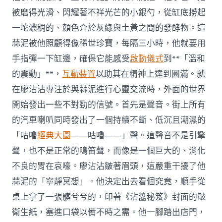
被磨得光滑、閃耀著不祥光芒的小銀勺，從缸底撈起
一坨濃稠的、顏色介於灰綠與土黃之間的發酵物。這
蒜泥被他照顧得像稀世珍寶，每隔三小時，他就要用
手指彈一下缸邊，確保它能感受
啟動儀式
到**「溫和
的震動」**，
互動裝置
以助其在精神上達到圓滿。就
在廖沾沾專注於與蒜泥進行心靈交流時，外面的世界
開始發出一些不對勁的信號。首先是聲音。街上所有
的汽車喇叭同時發出了一個持續不斷、低沉且潮濕的
「咕嚕
經典大圖
——咕嚕——」聲。這聲音不是引擎
聲，也不是正常的鳴笛聲，而像是一個巨大的、消化
不良的胃在哀嚎。廖沾沾皺著眉頭，這嚴重干擾了他
蒜泥的「寧靜冥想」。他決定出去看個究竟，順手從
桌上拿了一張髒兮兮的，印著《沾醬秘笈》封面的皺
衛生紙，塞進口袋以備不時之需。他一腳踏出店門，