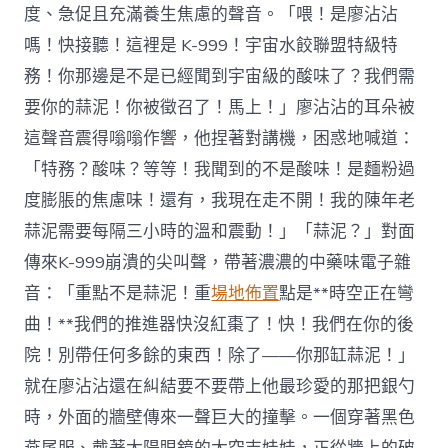
度、急促且充滿養生焦慮的聲音。「喂！是廖沾沾
嗎！快接聽！這裡是 K-999！宇宙水餃聯盟特級特
務！你那邊是不是已經聞到宇宙級的酸味了？我們需
要你的蒜泥！你被徵召了！馬上！」廖沾沾的耳朵被
這聲音震得嗡嗡作響，他捏著對講機，困惑地喊道：
「特務？酸味？等等！我聞到的不是酸味！是麵粉過
度膨脹的焦慮味！還有，我現在走不開！我的陳年老
蒜泥需要每隔三小時的溫和震動！」「蒜泥？」對面
傳來K-999崩潰的尖叫聲，帶著濃濃的中藥味電子雜
音：「重點不是蒜泥！重
場地佈置
點是**時空正在彎
曲！**我們的推進器快沒紅棗了！快！我們在你的後
院！別帶任何多餘的東西！除了——你那缸蒜泥！」
就在廖沾沾還在糾結要不要帶上他最珍愛的那把銀勺
時，外面的牆壁傳來一聲巨大的撞擊。一個穿著黑色