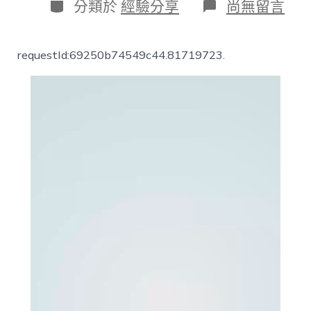
日
分
在
分類於
經驗分享
尚無留言
期
類
〈新
華
安
requestId:69250b74549c44.81719723.
康
&#08
靠
設
計
app32;|
這
些
吃
藥
的
方
法，
竟
然
滿
是
錯