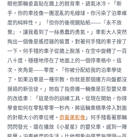
眼他那輛垂直貼在牆上的掀背車，語氣冰冷。「新
手，你的車技像一團混亂的毛線球。你污染了泊車維
度的純粹性。」「但你的後視鏡貼紙——『永不放
棄』，讓我看到了一絲愚蠢的勇氣。」車影大人突然
掏出一個像是遙控器的裝置，對著何手殘的車子按了
一下。何手殘的車子從牆上脫落，在空中旋轉了一百
八十度，穩穩地停在了地面上的一個停車格中。這
次，夾角是——零度。「你被分配給我的泊車學徒
了。如果泊車是一種宗教，你就是那個連方向盤都沒
摸過的新信徒。」她指了指旁邊一輛像是巨型嬰兒車
的改造車：「這是你的訓練工具，從現在開始，你得
學會如何在零點零零一秒內，將這輛車精準停入對面
的針眼大小的車位裡。
奇藝果影像
」何手殘看著那輛
閃閃發光、還在播放《小星星》的嬰兒車，感到一陣
眩暈。泊車維度的生活，比他想象中還要無理頭一百