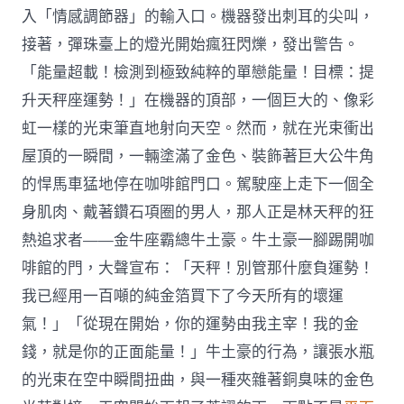
入「情感調節器」的輸入口。機器發出刺耳的尖叫，
接著，彈珠臺上的燈光開始瘋狂閃爍，發出警告。
「能量超載！檢測到極致純粹的單戀能量！目標：提
升天秤座運勢！」在機器的頂部，一個巨大的、像彩
虹一樣的光束筆直地射向天空。然而，就在光束衝出
屋頂的一瞬間，一輛塗滿了金色、裝飾著巨大公牛角
的悍馬車猛地停在咖啡館門口。駕駛座上走下一個全
身肌肉、戴著鑽石項圈的男人，那人正是林天秤的狂
熱追求者——金牛座霸總牛土豪。牛土豪一腳踢開咖
啡館的門，大聲宣布：「天秤！別管那什麼負運勢！
我已經用一百噸的純金箔買下了今天所有的壞運
氣！」「從現在開始，你的運勢由我主宰！我的金
錢，就是你的正面能量！」牛土豪的行為，讓張水瓶
的光束在空中瞬間扭曲，與一種夾雜著銅臭味的金色