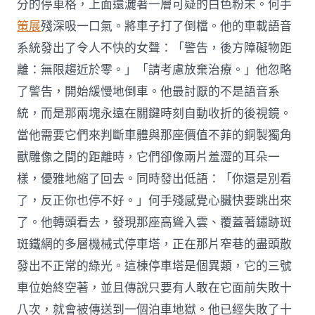
分的停車格，上面還灑著一層可疑的白色粉末。何手
策展
殘深吸一口氣。將車子打了倒檔。他的車載語音
系統發出了令人不快的女聲：「警告，後方障礙物距
離：無限趨近於零。」「請考慮放棄治療。」他忽略
了警告，開始緩慢地倒車。他最討厭的不是語音系
統，而是那兩塊永遠在關鍵時刻自動收折的後視鏡。
當他需要它們來判斷車體與那座價值不菲的銅製獨角
獸雕像之間的距離時，它們卻像兩片羞澀的耳朵一
樣，優雅地縮了回去。同時發出低語：「你還是別看
了，反正你也停不好。」何手殘感覺心臟快要跳出來
了。他轉頭看去，發現那座高聳入雲、覆蓋著鏽跡斑
斑鐵網的多層機械式停車塔，正在那片窄巷的盡頭散
發出不正常的綠光。這棟停車塔是個異類，它的三號
車位始終空著，並且傳說只要有人敢在它面前失敗十
八次，就會被傳送到一個泊車地獄。他已經失敗了十