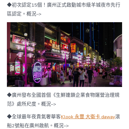
◆初次認定15個！廣州正式啟動城市級羊城夜市先行
區認定。概況–>
◆廣州發布全國首個《生鮮連鎖企業食物運營治理規
范》處所尺度。概況–>
◆全球最年夜貴氣奢華客
Klook 永豐 大衛卡 daway
滾
船2號船在廣州啟航。概況–>