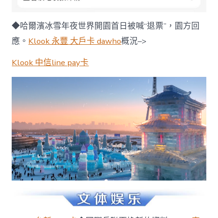
◆哈爾濱冰雪年夜世界開園首日被喊“退票”，園方回
應。
Klook 永豐 大戶卡 dawho
概況–>
Klook 中信line pay卡