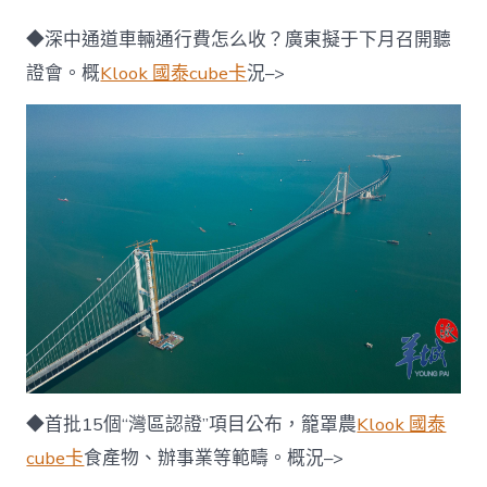
◆深中通道車輛通行費怎么收？廣東擬于下月召開聽
證會。概
Klook 國泰cube卡
況–>
◆首批15個“灣區認證”項目公布，籠罩農
Klook 國泰
cube卡
食產物、辦事業等範疇。概況–>