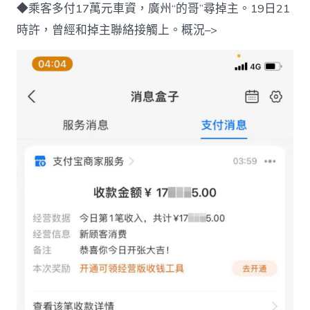
◆乘客多付17萬元車資，廣州“的哥”尋掉主。19日21
時許，曾經和掉主聯絡接觸上。概況–>