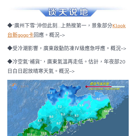
◆“廣州下雪”沖但此刻…上熱搜第一，景象部分
Klook
台新gogo卡
回應。概況–>
◆受冷潮影響，廣東啟動防凍Ⅳ級應急呼應。概況–>
◆冷空氣“補貨”，廣東氣溫再走低。估計，年夜部20
日白日起放晴寒天氣。概況–>