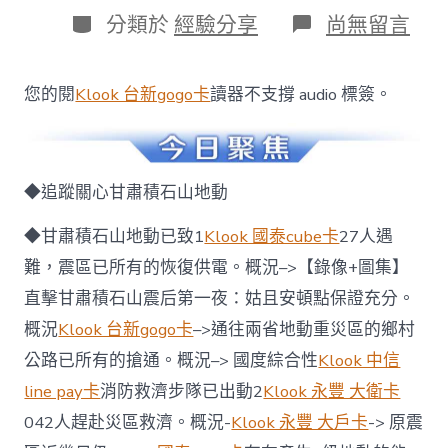
日
作
分
在
分類於
經驗分享
尚無留言
期
者
類
〈早
讀
｜
您的閱
Klook 台新gogo卡
讀器不支撐 audio 標簽。
klook
客
路
付
款
◆追蹤關心甘肅積石山地動
優
惠
◆甘肅積石山地動已致1
Klook 國泰cube卡
27人遇
甘
肅
難，震區已所有的恢復供電。概況–>【錄像+圖集】
積
直擊甘肅積石山震后第一夜：姑且安頓點保證充分。
石
山
概況
Klook 台新gogo卡
–>通往兩省地動重災區的鄉村
地
公路已所有的搶通。概況–> 國度綜合性
Klook 中信
動
已
line pay卡
消防救濟步隊已出動2
Klook 永豐 大衛卡
致
127
042人趕赴災區救濟。概況-
Klook 永豐 大戶卡
-> 原震
人