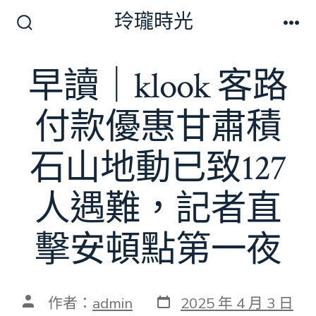
跳
玲瓏時光
至
搜
選
尋
單
主
切
早讀｜klook 客路
要
換
開
內
關
付款優惠甘肅積
容
石山地動已致127
人遇難，記者直
擊安頓點第一夜
發
文
作者：
admin
2025 年 4 月 3 日
表
章