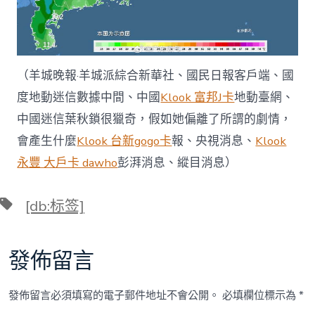
（羊城晚報·羊城派綜合新華社、國民日報客戶端、國
度地動迷信數據中間、中國
Klook 富邦J卡
地動臺網、
中國迷信葉秋鎖很獵奇，假如她偏離了所謂的劇情，
會產生什麼
Klook 台新gogo卡
報、央視消息、
Klook
永豐 大戶卡 dawho
彭湃消息、縱目消息）
標
[db:标签]
籤
發佈留言
發佈留言必須填寫的電子郵件地址不會公開。
必填欄位標示為
*