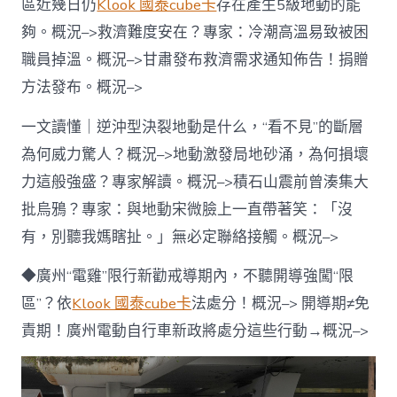
區近幾日仍
Klook 國泰cube卡
存在產生5級地動的能
遇
難，
夠。概況–>救濟難度安在？專家：冷潮高溫易致被困
記
職員掉溫。概況–>甘肅發布救濟需求通知佈告！捐贈
者
直
方法發布。概況–>
擊
安
一文讀懂｜逆沖型決裂地動是什么，“看不見”的斷層
頓
點
為何威力驚人？概況–>地動激發局地砂涌，為何損壞
第
力這般強盛？專家解讀。概況–>積石山震前曾湊集大
一
夜〉
批烏鴉？專家：與地動宋微臉上一直帶著笑：「沒
中
有，別聽我媽瞎扯。」無必定聯絡接觸。概況–>
◆廣州“電雞”限行新勸戒導期內，不聽開導強闖“限
區”？依
Klook 國泰cube卡
法處分！概況–> 開導期≠免
責期！廣州電動自行車新政將處分這些行動→概況–>