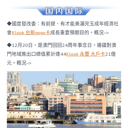
◆國度發改委：有前提、有才能美滿完玉成年經濟社
會
Klook 台新gogo卡
成長重要預期目的。概況–>
◆12月20日，是澳門回回24周年事念日。邊疆對澳
門地域進出口總值累計達44
Klook 永豐 大戶卡
21億
元。概況–>