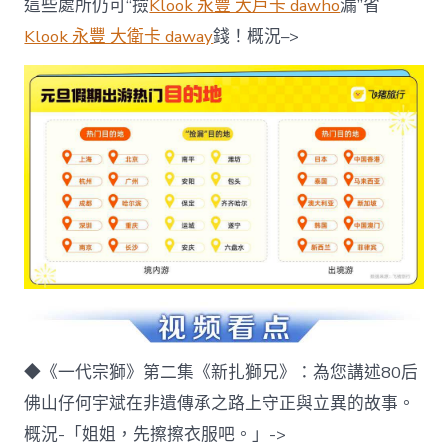
這些處所仍可“撿
Klook 永豐 大戶卡 dawho
漏”省
Klook 永豐 大衛卡 daway
錢！概況–>
◆《一代宗獅》第二集《新扎獅兄》：為您講述80后
佛山仔何宇斌在非遺傳承之路上守正與立異的故事。
概況-「姐姐，先擦擦衣服吧。」->