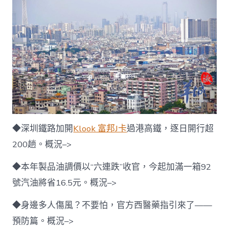
◆深圳鐵路加開
Klook 富邦J卡
過港高鐵，逐日開行超
200趟。概況–>
◆本年製品油調價以“六連跌”收官，今起加滿一箱92
號汽油將省16.5元。概況–>
◆身邊多人傷風？不要怕，官方西醫藥指引來了——
預防篇。概況–>