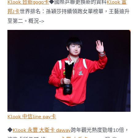
Klook 台新gogo卡
◆國際乒聯更換新的資料
Klook 富
邦J卡
世界排名：孫穎莎持續領跑女單榜單，王藝迪升
至第二。概況–>
Klook 中信line pay卡
◆
Klook 永豐 大衛卡 daway
跨年觀光熱度勁增10倍，