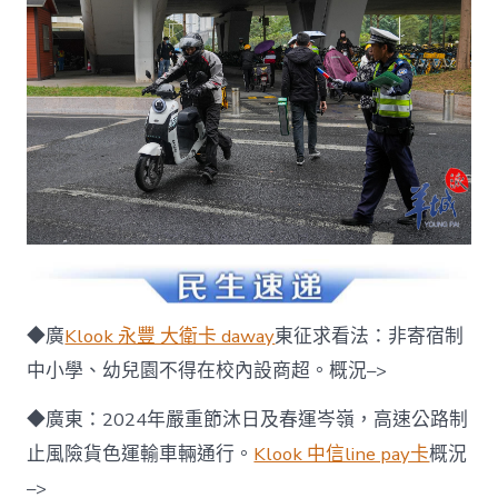
◆廣
Klook 永豐 大衛卡 daway
東征求看法：非寄宿制
中小學、幼兒園不得在校內設商超。概況–>
◆廣東：2024年嚴重節沐日及春運岑嶺，高速公路制
止風險貨色運輸車輛通行。
Klook 中信line pay卡
概況
–>