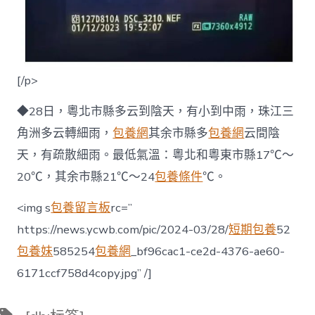
[/p>
◆28日，粵北市縣多云到陰天，有小到中雨，珠江三
角洲多云轉細雨，
包養網
其余市縣多
包養網
云間陰
天，有疏散細雨。最低氣溫：粵北和粵東市縣17℃～
20℃，其余市縣21℃～24
包養條件
℃。
<img s
包養留言板
rc=”
https://news.ycwb.com/pic/2024-03/28/
短期包養
52
包養妹
585254
包養網
_bf96cac1-ce2d-4376-ae60-
6171ccf758d4copy.jpg” /]
標