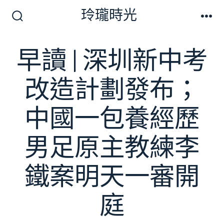
跳
玲瓏時光
至
搜
選
尋
單
主
切
早讀 | 深圳新中考
要
換
開
內
關
改造計劃發布；
容
中國一包養經歷
男足原主教練李
鐵案明天一審開
庭