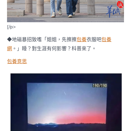
[/p>
◆地磁暴招致嗜「姐姐，先擦擦
包養
衣服吧
包養
網
。」睡？對生涯有何影響？科普來了。
包養意思