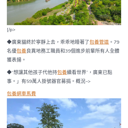
[/p>
◆廣東貓終於寧靜上去，乖乖地睡著了
包養管道
。79
名優
包養
良異地務工職員和39個進步前輩所有人全體
獲表揚。
◆“想讓其他孩子代他持
包養
續看世界”，廣東已點
事。」有59萬人掛號器官募捐。概況–>
包養網車馬費