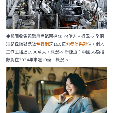
養
經
歷
男
足
原
主
◆我國收集視聽用戶範圍達10.74億人。概況–> 全網
教
練
短錄像賬號總數
包養網
達15.5億
包養俱樂部
個，個人
李
工作主播達1508萬人。概況–> 新陳述：中國5G銜接
鐵
案
數將在2024年末達10億。概況–>
明
天
一
審
開
庭〉
中