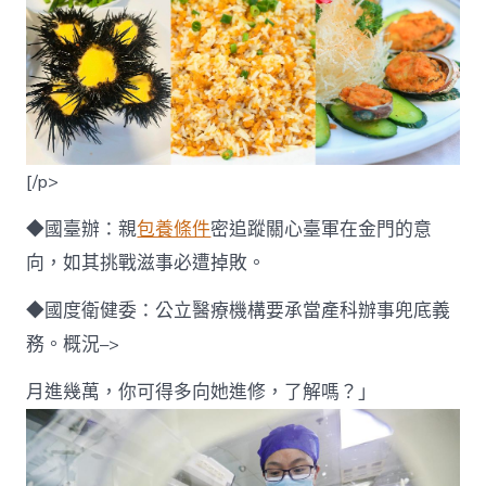
[/p>
◆國臺辦：親
包養條件
密追蹤關心臺軍在金門的意
向，如其挑戰滋事必遭掉敗。
◆國度衛健委：公立醫療機構要承當產科辦事兜底義
務。概況–>
月進幾萬，你可得多向她進修，了解嗎？」