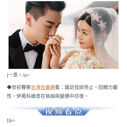
[一息。/p>
◆世初賽察
台灣包養網
看：國足找述停止。回精力屬
性，伊萬科維奇在執拗與變通中彷徨。
[/p>