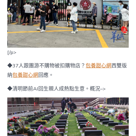
[/p>
◆37人跟團游不購物被扣購物店？
包養甜心網
西雙版
納
包養甜心網
回應。
◆清明節前AI回生親人成熱點生意。概況–>