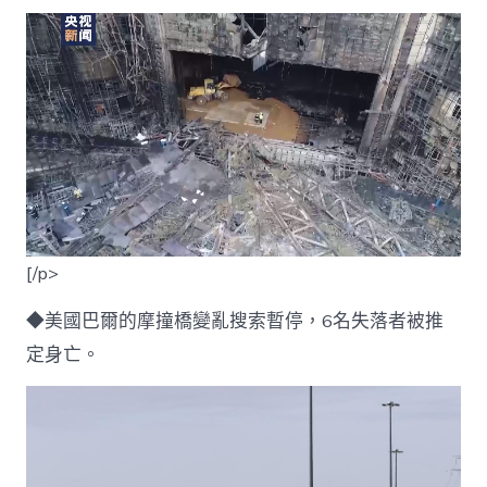
[/p>
◆美國巴爾的摩撞橋變亂搜索暫停，6名失落者被推
定身亡。