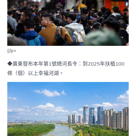
[/p>
◆廣東發布本年第1號總河長令：到2025年扶植100
條（個）以上幸福河湖。