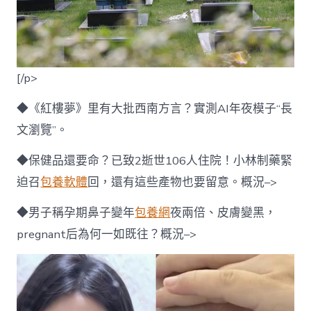
[/p>
◆《紅樓夢》里有大批西南方言？實測AI年夜模子“長
文瀏覽”。
◆保健品還要命？已致2逝世106人住院！小林制藥緊
迫召
包養軟體
回，還有這些產物也要留意。概況–>
◆男子稱孕期鼻子變年
包養網
夜兩倍、皮膚變黑，
pregnant后為何一如既往？概況–>