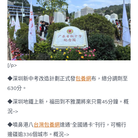
[/p>
◆深圳新中考改造計劃正式發
包養網
布，總分調劑至
630分。
◆深圳地鐵上新，福田到不雅瀾將來只需45分鐘。概
況–>
◆噴鼻港八
台灣包養網
達通“全國通卡”刊行，可暢行
邊疆逾336個城市。概況–>