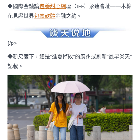
◆國際金融論
包養甜心網
壇（IFF）永遠會址——木棉
花見證世界
包養軟體
金融之約。
[/p>
◆新尺度下，總是“進夏掉敗”的廣州或刷新“最早炎天”
記載。