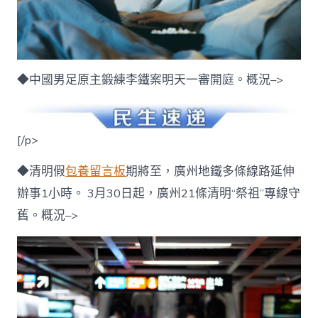
◆中國男足原主鍛練李鐵案明天一審開庭。概況–>
[/p>
◆清明假
包養留言板
期將至，廣州地鐵多條線路延伸
辦事1小時。 3月30日起，廣州21條清明“祭祖”專線守
舊。概況–>