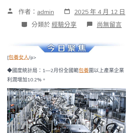
發
文
作者：
admin
2025 年 4 月 12 日
表
章
日
作
分
在
分類於
經驗分享
尚無留言
期
者
類
〈早
讀
|
深
圳
[
包養女人
/p>
新
中
◆國度統計局：1—2月份全國範
包養
圍以上產業企業
考
改
利潤增加10.2%。
造
計
劃
發
布；
中
國
一
包