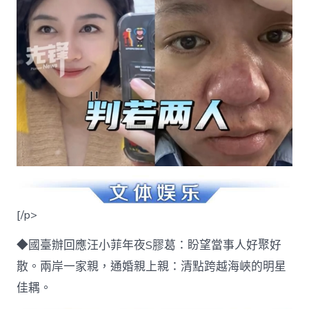
[/p>
◆國臺辦回應汪小菲年夜S膠葛：盼望當事人好聚好
散。兩岸一家親，通婚親上親：清點跨越海峽的明星
佳耦。