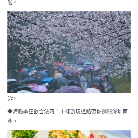
啦。
[/p>
◆海膽季狂歡合法時！十條游玩道路帶你探秘深圳南
澳。