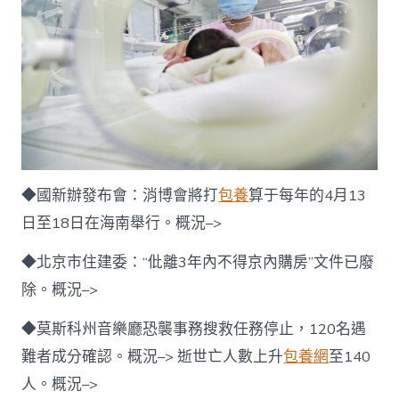
◆國新辦發布會：消博會將打
包養
算于每年的4月13
日至18日在海南舉行。概況–>
◆北京市住建委：“仳離3年內不得京內購房”文件已廢
除。概況–>
◆莫斯科州音樂廳恐襲事務搜救任務停止，120名遇
難者成分確認。概況–> 逝世亡人數上升
包養網
至140
人。概況–>