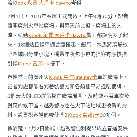
天
流
Klook 永豐 大戶卡 dawho
岑嶺
廣
鐵
2月1日，2018年春運正式開啟。上午9時30分，記者
發
離開廣州火車站廣場，與兩天前比擬，廣場上的人
klook
旅
流、執勤
Klook 永豐 大戶卡 dawho
警力都顯明多了起
遊
優
來。16個姑且候車棚曾經搭起，鐵馬、水馬將廣場核
惠
心區域朋分成小塊，攜帶年夜包小包的搭客有序按指
送
搭
引候
Klook 富邦J卡
搭車。
客
118.6
春運首日的廣州火
Klook 中信line pay卡
車站廣場上，
萬
記者到處都能看到著裝警力和各類便平易近唆使牌，
人
次〉
6個宏大的LED屏吊掛在廣場周圍，及時顯示著車次及
中
對應的候車區。越秀警方也在火車站地域更換新的資
料、設置搭客導向唆使牌2
Klook 富邦J卡
00多個。
據清楚，1月2日開端，越秀警便利提早成立春運安保