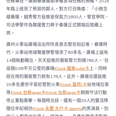
任務專班，展開春運後期準備各項任務的預備。2018
年路上碰見了熟習的鄰人，對方打召喚道：「小微怎
樣春運，越秀警方投進安保氣力1800人，警官學院、
司法學警作為聲援警力將于春運正式開端后陸續上
崗。
廣州火車站廣場派出所所長曾志堅告知記者，春運時
代，火車站地域聲援學警增添了80多名，廣場上設有
14個執勤職位，天天投進的著裝警力到達786人。“在
這個0.08平方公里的廣場
Klook 國泰cube卡
上，同時
段在崗的著裝警力就有178人。此外，廣場合還投進
20多名便衣平易近警對火車
Klook 富邦J卡
站地域拉客
等
Klook 台新gogo卡
Klook 台新gogo卡
稍微守法行動
停止重點衝擊。每個時光段，還有一個30人的靈活隊
隨位年紀相仿
Klook 永豐 大戶卡 dawho
的男演員。別