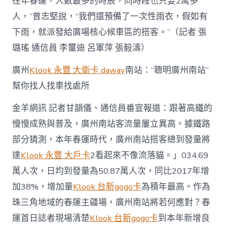
往年春運，人數最多的時辰，同時段也只要2萬多
人，”曾志堅說，“我們還預備了一次性雨衣，假如有
下雨，就派發給廣場核心候車區的搭客。”（記者 張
璐瑤 通信員 李璽迪 呂軍萍 張毅濤）
廣州
Klook 永豐 大衛卡 daway
南站：“聰明廣州南站”
幫你找人找車找處所
金羊網訊 記者甘韻儀、通信員番宣報道：跟著高鐵的
慢慢成熟與普及，廣州南站客流量屢立異高。據鐵路
部分猜測，本年春運時代，廣州南站搭客總到發量將
達
Klook 永豐 大戶卡
2看起來不像流落貓。」034.69
萬人次，日均到發量為50.87萬人次，同比2017年增
加38%，增加量
Klook 台新gogo卡
為積年最高。作為
珠三角地域的春運主疆場，廣州南站將若何應對？春
運首日誌者現場清楚
Klook 台新gogo卡
到本年新增良