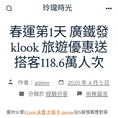
跳
玲瓏時光
至
搜
選
尋
單
主
切
春運第1天 廣鐵發
要
換
開
內
關
klook 旅遊優惠送
容
搭客118.6萬人次
發
文
作者：
admin
2025 年 4 月 5 日
表
章
日
作
分
在
分類於
經驗分享
尚無留言
期
者
類
〈春
運
第
廣州火車
Klook 永豐 大衛卡 daway
站5級預案應對客
1