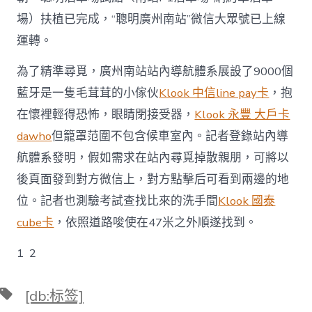
場）扶植已完成，“聰明廣州南站”微信大眾號已上線
運轉。
為了精準尋覓，廣州南站站內導航體系展設了9000個
藍牙是一隻毛茸茸的小傢伙
Klook 中信line pay卡
，抱
在懷裡輕得恐怖，眼睛閉接受器，
Klook 永豐 大戶卡
dawho
但籠罩范圍不包含候車室內。記者登錄站內導
航體系發明，假如需求在站內尋覓掉散親朋，可將以
後頁面發到對方微信上，對方點擊后可看到兩邊的地
位。記者也測驗考試查找比來的洗手間
Klook 國泰
cube卡
，依照道路唆使在47米之外順遂找到。
1 2
標
[db:标签]
籤