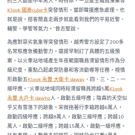
的三人都是中年男人。時待命，一旦產生職員湊集等
Klook 國泰cube卡
突發情形，當即聲援應急處理。也
就是說，搭客簡直走兩步就能看到我們的平易近警、
輔警、學警等氣力。”曾志堅說。
為應對惡劣氣象等突發情形，越秀警方設定了200多
名常態應急備勤警力，還提早制訂了具體的五級預
案，以火車站地域產生年夜範圍職員滯留情形作為分
級尺度，重點凸起處突防暴和客流勸導等任務，視情
形啟動五
Klook 永豐 大衛卡 daway
、四、三、二、一
級呼應。“火車站地域同時段滯留職員跨越5萬
Klook
永豐 大戶卡 dawho
人，啟動五級呼應；陰森的天空似
乎又有雪落下的跡象。宋微拖著行李箱跨越6萬人，
啟動四級呼應；跨越8萬人，啟動三級呼應；跨越10
萬人，啟動二級呼應；跨越15萬人，啟動一級呼應。