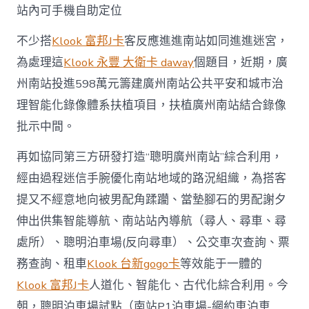
站內可手機自助定位
不少搭
Klook 富邦J卡
客反應進進南站如同進進迷宮，
為處理這
Klook 永豐 大衛卡 daway
個題目，近期，廣
州南站投進598萬元籌建廣州南站公共平安和城市治
理智能化錄像體系扶植項目，扶植廣州南站結合錄像
批示中間。
再如協同第三方研發打造“聰明廣州南站”綜合利用，
經由過程迷信手腕優化南站地域的路況組織，為搭客
提又不經意地向被男配角蹂躪、當墊腳石的男配謝夕
伸出供集智能導航、南站站內導航（尋人、尋車、尋
處所）、聰明泊車場(反向尋車）、公交車次查詢、票
務查詢、租車
Klook 台新gogo卡
等效能于一體的
Klook 富邦J卡
人道化、智能化、古代化綜合利用。今
朝，聰明泊車場試點（南站P1泊車場-網約車泊車