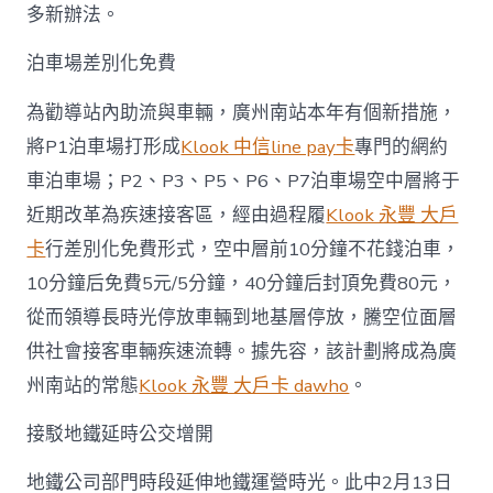
多新辦法。
泊車場差別化免費
為勸導站內助流與車輛，廣州南站本年有個新措施，
將P1泊車場打形成
Klook 中信line pay卡
專門的網約
車泊車場；P2、P3、P5、P6、P7泊車場空中層將于
近期改革為疾速接客區，經由過程履
Klook 永豐 大戶
卡
行差別化免費形式，空中層前10分鐘不花錢泊車，
10分鐘后免費5元/5分鐘，40分鐘后封頂免費80元，
從而領導長時光停放車輛到地基層停放，騰空位面層
供社會接客車輛疾速流轉。據先容，該計劃將成為廣
州南站的常態
Klook 永豐 大戶卡 dawho
。
接駁地鐵延時公交增開
地鐵公司部門時段延伸地鐵運營時光。此中2月13日